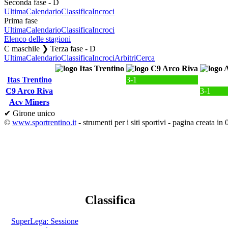
Seconda fase - D
Ultima
Calendario
Classifica
Incroci
Prima fase
Ultima
Calendario
Classifica
Incroci
Elenco delle stagioni
C maschile ❯ Terza fase - D
Ultima
Calendario
Classifica
Incroci
Arbitri
Cerca
Itas Trentino
3-1
C9 Arco Riva
3-1
Acv Miners
✔ Girone unico
©
www.sportrentino.it
- strumenti per i siti sportivi - pagina creata in 
Classifica
SuperLega: Sessione