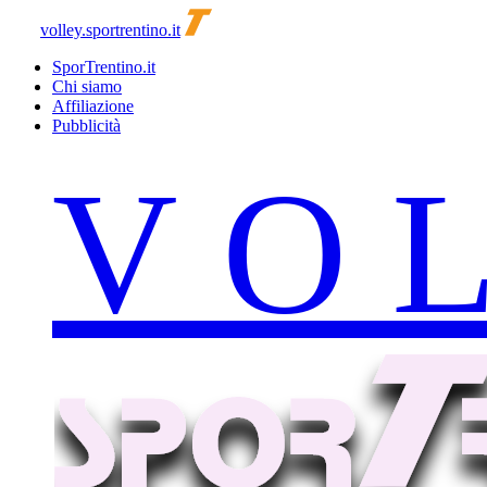
volley.sportrentino.it
SporTrentino.it
Chi siamo
Affiliazione
Pubblicità