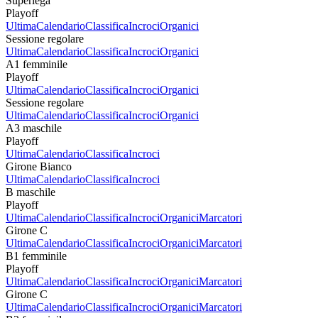
Superlega
Playoff
Ultima
Calendario
Classifica
Incroci
Organici
Sessione regolare
Ultima
Calendario
Classifica
Incroci
Organici
A1 femminile
Playoff
Ultima
Calendario
Classifica
Incroci
Organici
Sessione regolare
Ultima
Calendario
Classifica
Incroci
Organici
A3 maschile
Playoff
Ultima
Calendario
Classifica
Incroci
Girone Bianco
Ultima
Calendario
Classifica
Incroci
B maschile
Playoff
Ultima
Calendario
Classifica
Incroci
Organici
Marcatori
Girone C
Ultima
Calendario
Classifica
Incroci
Organici
Marcatori
B1 femminile
Playoff
Ultima
Calendario
Classifica
Incroci
Organici
Marcatori
Girone C
Ultima
Calendario
Classifica
Incroci
Organici
Marcatori