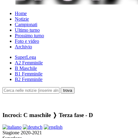
Home
Notizie
Campionati
Ultimo turno
Prossimo turno
Foto e video
Archivio
SuperLega
A2 Femminile
B Maschile
B1 Femminile
B2 Femminile
Incroci: C maschile ❭ Terza fase - D
Stagione 2020-2021