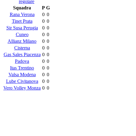
regolare
Squadra
P
G
Rana Verona
0
0
Tinet Prata
0
0
Sir Susa Perugia
0
0
Cuneo
0
0
Allianz Milano
0
0
Cisterna
0
0
Gas Sales Piacenza
0
0
Padova
0
0
Itas Trentino
0
0
Valsa Modena
0
0
Lube Civitanova
0
0
Vero Volley Monza
0
0