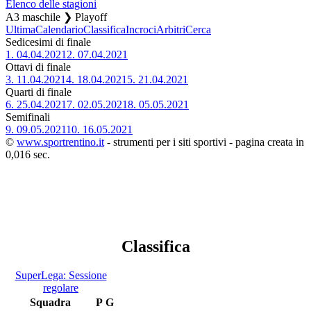
Elenco delle stagioni
A3 maschile ❯ Playoff
Ultima
Calendario
Classifica
Incroci
Arbitri
Cerca
Sedicesimi di finale
1.
04.04.2021
2.
07.04.2021
Ottavi di finale
3.
11.04.2021
4.
18.04.2021
5.
21.04.2021
Quarti di finale
6.
25.04.2021
7.
02.05.2021
8.
05.05.2021
Semifinali
9.
09.05.2021
10.
16.05.2021
©
www.sportrentino.it
- strumenti per i siti sportivi - pagina creata in
0,016 sec.
Classifica
SuperLega: Sessione
regolare
Squadra
P
G