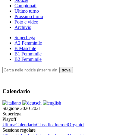
Notizie
Campionati
Ultimo turno
Prossimo turno
Foto e video
Archivio
SuperLega
A2 Femminile
B Maschile
B1 Femminile
B2 Femminile
Calendario
Stagione 2020-2021
Superlega
Playoff
Ultima
Calendario
Classifica
Incroci
Organici
Sessione regolare