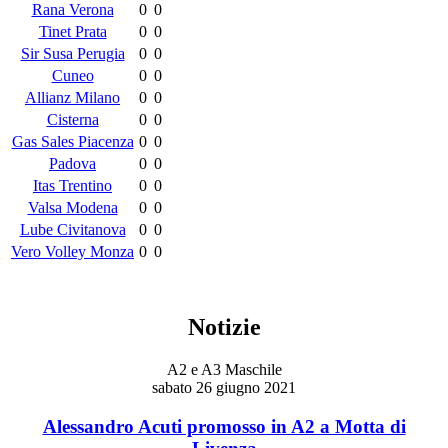
Rana Verona
0
0
Tinet Prata
0
0
Sir Susa Perugia
0
0
Cuneo
0
0
Allianz Milano
0
0
Cisterna
0
0
Gas Sales Piacenza
0
0
Padova
0
0
Itas Trentino
0
0
Valsa Modena
0
0
Lube Civitanova
0
0
Vero Volley Monza
0
0
Notizie
A2 e A3 Maschile
sabato 26 giugno 2021
Alessandro Acuti promosso in A2 a Motta di