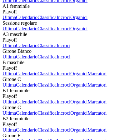
Ultima
Calendario
Classifica
Incroci
Organici
A1 femminile
Playoff
Ultima
Calendario
Classifica
Incroci
Organici
Sessione regolare
Ultima
Calendario
Classifica
Incroci
Organici
A3 maschile
Playoff
Ultima
Calendario
Classifica
Incroci
Girone Bianco
Ultima
Calendario
Classifica
Incroci
B maschile
Playoff
Ultima
Calendario
Classifica
Incroci
Organici
Marcatori
Girone C
Ultima
Calendario
Classifica
Incroci
Organici
Marcatori
B1 femminile
Playoff
Ultima
Calendario
Classifica
Incroci
Organici
Marcatori
Girone C
Ultima
Calendario
Classifica
Incroci
Organici
Marcatori
B2 femminile
Playoff
Ultima
Calendario
Classifica
Incroci
Organici
Marcatori
Girone E