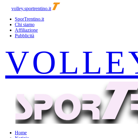
volley.sportrentino.it
SporTrentino.it
Chi siamo
Affiliazione
Pubblicità
Home