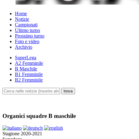
Home
Notizie
Campionati
Ultimo turno
Prossimo turno
Foto e video
Archivio
SuperLega
A2 Femminile
B Maschile
B1 Femminile
B2 Femminile
Organici squadre B maschile
Stagione 2020-2021