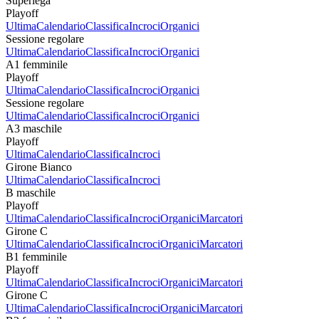
Superlega
Playoff
Ultima
Calendario
Classifica
Incroci
Organici
Sessione regolare
Ultima
Calendario
Classifica
Incroci
Organici
A1 femminile
Playoff
Ultima
Calendario
Classifica
Incroci
Organici
Sessione regolare
Ultima
Calendario
Classifica
Incroci
Organici
A3 maschile
Playoff
Ultima
Calendario
Classifica
Incroci
Girone Bianco
Ultima
Calendario
Classifica
Incroci
B maschile
Playoff
Ultima
Calendario
Classifica
Incroci
Organici
Marcatori
Girone C
Ultima
Calendario
Classifica
Incroci
Organici
Marcatori
B1 femminile
Playoff
Ultima
Calendario
Classifica
Incroci
Organici
Marcatori
Girone C
Ultima
Calendario
Classifica
Incroci
Organici
Marcatori