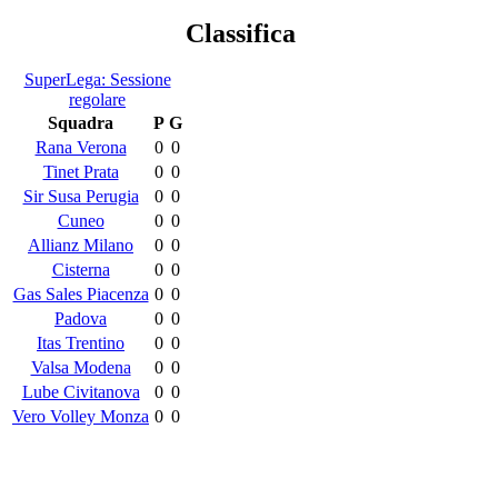
Classifica
SuperLega: Sessione
regolare
Squadra
P
G
Rana Verona
0
0
Tinet Prata
0
0
Sir Susa Perugia
0
0
Cuneo
0
0
Allianz Milano
0
0
Cisterna
0
0
Gas Sales Piacenza
0
0
Padova
0
0
Itas Trentino
0
0
Valsa Modena
0
0
Lube Civitanova
0
0
Vero Volley Monza
0
0