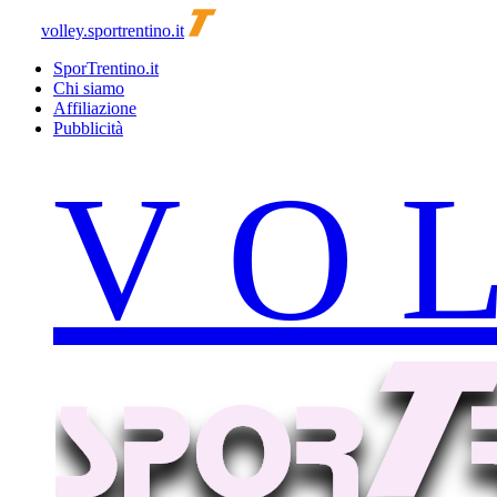
volley.sportrentino.it
SporTrentino.it
Chi siamo
Affiliazione
Pubblicità