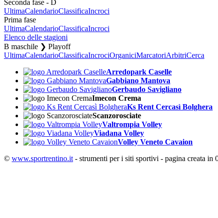
Seconda fase - D
Ultima
Calendario
Classifica
Incroci
Prima fase
Ultima
Calendario
Classifica
Incroci
Elenco delle stagioni
B maschile ❯ Playoff
Ultima
Calendario
Classifica
Incroci
Organici
Marcatori
Arbitri
Cerca
Arredopark Caselle
Gabbiano Mantova
Gerbaudo Savigliano
Imecon Crema
Ks Rent Cercasì Bolghera
Scanzorosciate
Valtrompia Volley
Viadana Volley
Volley Veneto Cavaion
©
www.sportrentino.it
- strumenti per i siti sportivi - pagina creata in 