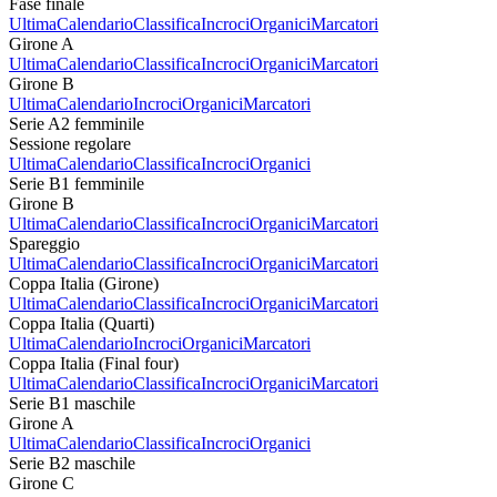
Fase finale
Ultima
Calendario
Classifica
Incroci
Organici
Marcatori
Girone A
Ultima
Calendario
Classifica
Incroci
Organici
Marcatori
Girone B
Ultima
Calendario
Incroci
Organici
Marcatori
Serie A2 femminile
Sessione regolare
Ultima
Calendario
Classifica
Incroci
Organici
Serie B1 femminile
Girone B
Ultima
Calendario
Classifica
Incroci
Organici
Marcatori
Spareggio
Ultima
Calendario
Classifica
Incroci
Organici
Marcatori
Coppa Italia (Girone)
Ultima
Calendario
Classifica
Incroci
Organici
Marcatori
Coppa Italia (Quarti)
Ultima
Calendario
Incroci
Organici
Marcatori
Coppa Italia (Final four)
Ultima
Calendario
Classifica
Incroci
Organici
Marcatori
Serie B1 maschile
Girone A
Ultima
Calendario
Classifica
Incroci
Organici
Serie B2 maschile
Girone C