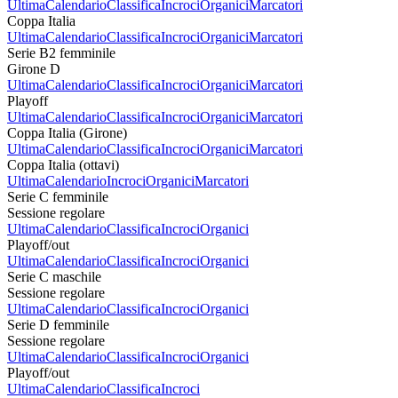
Ultima
Calendario
Classifica
Incroci
Organici
Marcatori
Coppa Italia
Ultima
Calendario
Classifica
Incroci
Organici
Marcatori
Serie B2 femminile
Girone D
Ultima
Calendario
Classifica
Incroci
Organici
Marcatori
Playoff
Ultima
Calendario
Classifica
Incroci
Organici
Marcatori
Coppa Italia (Girone)
Ultima
Calendario
Classifica
Incroci
Organici
Marcatori
Coppa Italia (ottavi)
Ultima
Calendario
Incroci
Organici
Marcatori
Serie C femminile
Sessione regolare
Ultima
Calendario
Classifica
Incroci
Organici
Playoff/out
Ultima
Calendario
Classifica
Incroci
Organici
Serie C maschile
Sessione regolare
Ultima
Calendario
Classifica
Incroci
Organici
Serie D femminile
Sessione regolare
Ultima
Calendario
Classifica
Incroci
Organici
Playoff/out
Ultima
Calendario
Classifica
Incroci