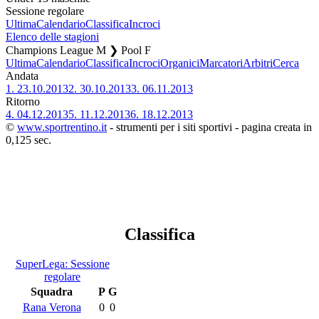
Sessione regolare
Ultima
Calendario
Classifica
Incroci
Elenco delle stagioni
Champions League M ❯ Pool F
Ultima
Calendario
Classifica
Incroci
Organici
Marcatori
Arbitri
Cerca
Andata
1.
23.10.2013
2.
30.10.2013
3.
06.11.2013
Ritorno
4.
04.12.2013
5.
11.12.2013
6.
18.12.2013
©
www.sportrentino.it
- strumenti per i siti sportivi - pagina creata in
0,125 sec.
Classifica
SuperLega: Sessione
regolare
Squadra
P
G
Rana Verona
0
0