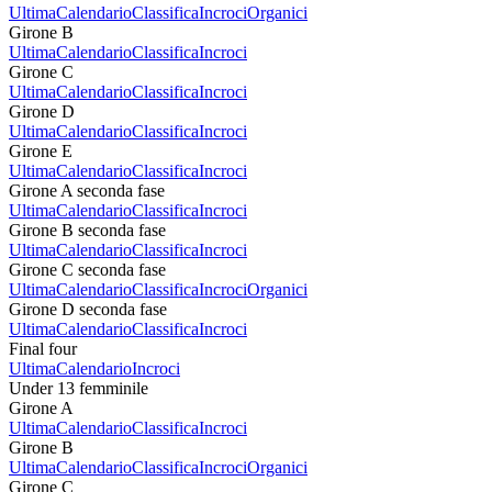
Ultima
Calendario
Classifica
Incroci
Organici
Girone B
Ultima
Calendario
Classifica
Incroci
Girone C
Ultima
Calendario
Classifica
Incroci
Girone D
Ultima
Calendario
Classifica
Incroci
Girone E
Ultima
Calendario
Classifica
Incroci
Girone A seconda fase
Ultima
Calendario
Classifica
Incroci
Girone B seconda fase
Ultima
Calendario
Classifica
Incroci
Girone C seconda fase
Ultima
Calendario
Classifica
Incroci
Organici
Girone D seconda fase
Ultima
Calendario
Classifica
Incroci
Final four
Ultima
Calendario
Incroci
Under 13 femminile
Girone A
Ultima
Calendario
Classifica
Incroci
Girone B
Ultima
Calendario
Classifica
Incroci
Organici
Girone C