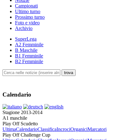
Notizie
Campionati
Ultimo turno
Prossimo turno
Foto e video
Archivio
SuperLega
A2 Femminile
B Maschile
B1 Femminile
B2 Femminile
Calendario
Stagione 2013-2014
A1 maschile
Play Off Scudetto
Ultima
Calendario
Classifica
Incroci
Organici
Marcatori
Play Off Challenge Cup