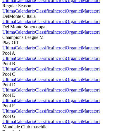
Ultima
Calendario
Classifica
Incroci
Organici
Marcatori
Regular Season
Ultima
Calendario
Classifica
Incroci
Organici
Marcatori
DelMonte C.Italia
Ultima
Calendario
Classifica
Incroci
Organici
Marcatori
Del Monte Supercoppa
Ultima
Calendario
Classifica
Incroci
Organici
Marcatori
Champions League M
Play Off
Ultima
Calendario
Classifica
Incroci
Organici
Marcatori
Pool A
Ultima
Calendario
Classifica
Incroci
Organici
Marcatori
Pool B
Ultima
Calendario
Classifica
Incroci
Organici
Marcatori
Pool C
Ultima
Calendario
Classifica
Incroci
Organici
Marcatori
Pool D
Ultima
Calendario
Classifica
Incroci
Organici
Marcatori
Pool E
Ultima
Calendario
Classifica
Incroci
Organici
Marcatori
Pool F
Ultima
Calendario
Classifica
Incroci
Organici
Marcatori
Pool G
Ultima
Calendario
Classifica
Incroci
Organici
Marcatori
Mondiale Club maschile