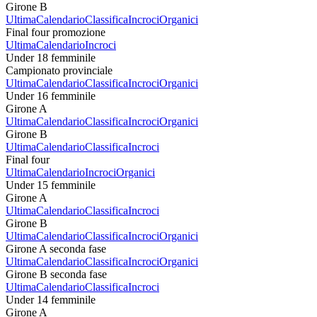
Girone B
Ultima
Calendario
Classifica
Incroci
Organici
Final four promozione
Ultima
Calendario
Incroci
Under 18 femminile
Campionato provinciale
Ultima
Calendario
Classifica
Incroci
Organici
Under 16 femminile
Girone A
Ultima
Calendario
Classifica
Incroci
Organici
Girone B
Ultima
Calendario
Classifica
Incroci
Final four
Ultima
Calendario
Incroci
Organici
Under 15 femminile
Girone A
Ultima
Calendario
Classifica
Incroci
Girone B
Ultima
Calendario
Classifica
Incroci
Organici
Girone A seconda fase
Ultima
Calendario
Classifica
Incroci
Organici
Girone B seconda fase
Ultima
Calendario
Classifica
Incroci
Under 14 femminile
Girone A