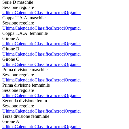
Serie D maschile
Sessione regolare
Ultima
Calendario
Classifica
Incroci
Organici
Coppa T.A.A. maschile
Sessione regolare
Ultima
Calendario
Classifica
Incroci
Organici
Coppa T.A.A. femminile
Girone A
Ultima
Calendario
Classifica
Incroci
Organici
Girone B
Ultima
Calendario
Classifica
Incroci
Organici
Girone C
Ultima
Calendario
Classifica
Incroci
Organici
Prima divisione maschile
Sessione regolare
Ultima
Calendario
Classifica
Incroci
Organici
Prima divisione femminile
Sessione regolare
Ultima
Calendario
Classifica
Incroci
Organici
Seconda divisione femm.
Sessione regolare
Ultima
Calendario
Classifica
Incroci
Organici
Terza divisione femminile
Girone A
Ultima
Calendario
Classifica
Incroci
Organici