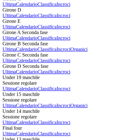
Ultima
Calendario
Classifica
Incroci
Girone D
Ultima
Calendario
Classifica
Incroci
Girone E
Ultima
Calendario
Classifica
Incroci
Girone A Seconda fase
Ultima
Calendario
Classifica
Incroci
Girone B Seconda fase
Ultima
Calendario
Classifica
Incroci
Organici
Girone C Seconda fase
Ultima
Calendario
Classifica
Incroci
Girone D Seconda fase
Ultima
Calendario
Classifica
Incroci
Under 19 maschile
Sessione regolare
Ultima
Calendario
Classifica
Incroci
Under 15 maschile
Sessione regolare
Ultima
Calendario
Classifica
Incroci
Organici
Under 14 maschile
Sessione regolare
Ultima
Calendario
Classifica
Incroci
Final four
Ultima
Calendario
Classifica
Incroci
Under 13 maschile