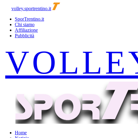
volley.sportrentino.it
SporTrentino.it
Chi siamo
Affiliazione
Pubblicità
Home