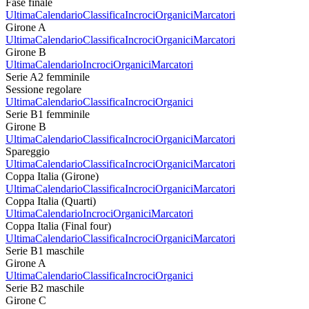
Fase finale
Ultima
Calendario
Classifica
Incroci
Organici
Marcatori
Girone A
Ultima
Calendario
Classifica
Incroci
Organici
Marcatori
Girone B
Ultima
Calendario
Incroci
Organici
Marcatori
Serie A2 femminile
Sessione regolare
Ultima
Calendario
Classifica
Incroci
Organici
Serie B1 femminile
Girone B
Ultima
Calendario
Classifica
Incroci
Organici
Marcatori
Spareggio
Ultima
Calendario
Classifica
Incroci
Organici
Marcatori
Coppa Italia (Girone)
Ultima
Calendario
Classifica
Incroci
Organici
Marcatori
Coppa Italia (Quarti)
Ultima
Calendario
Incroci
Organici
Marcatori
Coppa Italia (Final four)
Ultima
Calendario
Classifica
Incroci
Organici
Marcatori
Serie B1 maschile
Girone A
Ultima
Calendario
Classifica
Incroci
Organici
Serie B2 maschile
Girone C