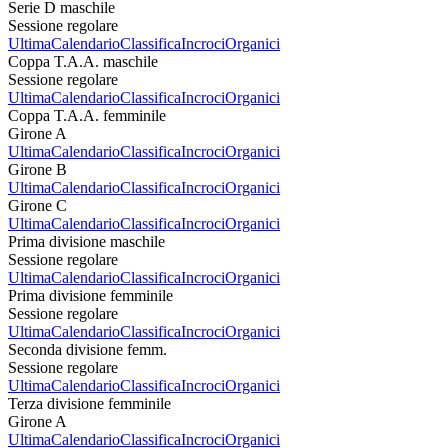
Serie D maschile
Sessione regolare
Ultima
Calendario
Classifica
Incroci
Organici
Coppa T.A.A. maschile
Sessione regolare
Ultima
Calendario
Classifica
Incroci
Organici
Coppa T.A.A. femminile
Girone A
Ultima
Calendario
Classifica
Incroci
Organici
Girone B
Ultima
Calendario
Classifica
Incroci
Organici
Girone C
Ultima
Calendario
Classifica
Incroci
Organici
Prima divisione maschile
Sessione regolare
Ultima
Calendario
Classifica
Incroci
Organici
Prima divisione femminile
Sessione regolare
Ultima
Calendario
Classifica
Incroci
Organici
Seconda divisione femm.
Sessione regolare
Ultima
Calendario
Classifica
Incroci
Organici
Terza divisione femminile
Girone A
Ultima
Calendario
Classifica
Incroci
Organici