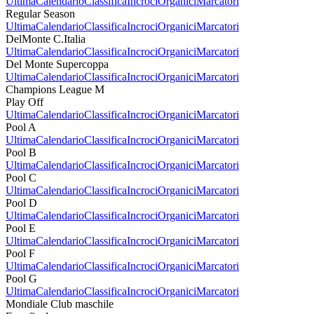
Ultima
Calendario
Classifica
Incroci
Organici
Marcatori
Regular Season
Ultima
Calendario
Classifica
Incroci
Organici
Marcatori
DelMonte C.Italia
Ultima
Calendario
Classifica
Incroci
Organici
Marcatori
Del Monte Supercoppa
Ultima
Calendario
Classifica
Incroci
Organici
Marcatori
Champions League M
Play Off
Ultima
Calendario
Classifica
Incroci
Organici
Marcatori
Pool A
Ultima
Calendario
Classifica
Incroci
Organici
Marcatori
Pool B
Ultima
Calendario
Classifica
Incroci
Organici
Marcatori
Pool C
Ultima
Calendario
Classifica
Incroci
Organici
Marcatori
Pool D
Ultima
Calendario
Classifica
Incroci
Organici
Marcatori
Pool E
Ultima
Calendario
Classifica
Incroci
Organici
Marcatori
Pool F
Ultima
Calendario
Classifica
Incroci
Organici
Marcatori
Pool G
Ultima
Calendario
Classifica
Incroci
Organici
Marcatori
Mondiale Club maschile