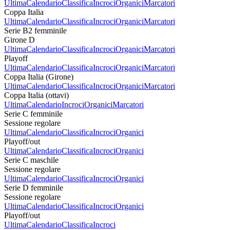
Ultima
Calendario
Classifica
Incroci
Organici
Marcatori
Coppa Italia
Ultima
Calendario
Classifica
Incroci
Organici
Marcatori
Serie B2 femminile
Girone D
Ultima
Calendario
Classifica
Incroci
Organici
Marcatori
Playoff
Ultima
Calendario
Classifica
Incroci
Organici
Marcatori
Coppa Italia (Girone)
Ultima
Calendario
Classifica
Incroci
Organici
Marcatori
Coppa Italia (ottavi)
Ultima
Calendario
Incroci
Organici
Marcatori
Serie C femminile
Sessione regolare
Ultima
Calendario
Classifica
Incroci
Organici
Playoff/out
Ultima
Calendario
Classifica
Incroci
Organici
Serie C maschile
Sessione regolare
Ultima
Calendario
Classifica
Incroci
Organici
Serie D femminile
Sessione regolare
Ultima
Calendario
Classifica
Incroci
Organici
Playoff/out
Ultima
Calendario
Classifica
Incroci