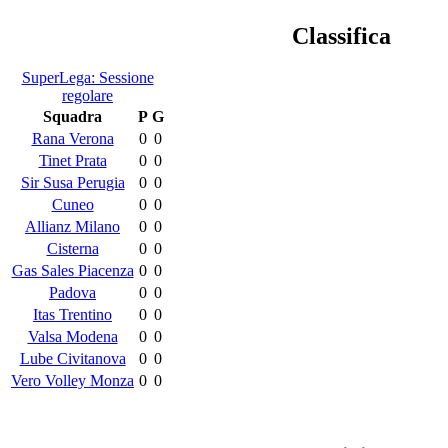
Classifica
SuperLega: Sessione
regolare
Squadra
P
G
Rana Verona
0
0
Tinet Prata
0
0
Sir Susa Perugia
0
0
Cuneo
0
0
Allianz Milano
0
0
Cisterna
0
0
Gas Sales Piacenza
0
0
Padova
0
0
Itas Trentino
0
0
Valsa Modena
0
0
Lube Civitanova
0
0
Vero Volley Monza
0
0