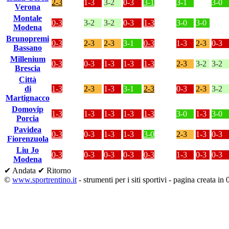
2-3
1-3
3-2
0-3
3-1
3-1
3-0
Verona
Montale
0-3
3-2
3-2
0-3
1-3
3-0
3-0
Modena
Brunopremi
0-3
2-3
2-3
3-1
0-3
1-3
2-3
0-3
Bassano
Millenium
0-3
0-3
1-3
1-3
1-3
2-3
3-2
3-2
Brescia
Città
di
1-3
2-3
1-3
3-1
2-3
0-3
2-3
3-2
Martignacco
Domovip
1-3
1-3
1-3
1-3
1-3
3-0
1-3
3-0
Porcia
Pavidea
0-3
0-3
1-3
1-3
3-0
2-3
1-3
0-3
Fiorenzuola
Liu Jo
0-3
0-3
0-3
0-3
0-3
1-3
0-3
0-3
Modena
✔ Andata
✔ Ritorno
©
www.sportrentino.it
- strumenti per i siti sportivi - pagina creata in 