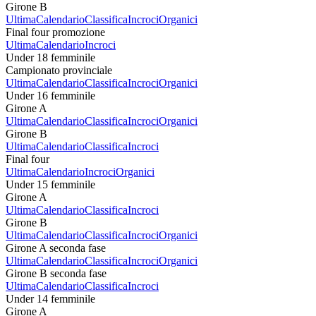
Girone B
Ultima
Calendario
Classifica
Incroci
Organici
Final four promozione
Ultima
Calendario
Incroci
Under 18 femminile
Campionato provinciale
Ultima
Calendario
Classifica
Incroci
Organici
Under 16 femminile
Girone A
Ultima
Calendario
Classifica
Incroci
Organici
Girone B
Ultima
Calendario
Classifica
Incroci
Final four
Ultima
Calendario
Incroci
Organici
Under 15 femminile
Girone A
Ultima
Calendario
Classifica
Incroci
Girone B
Ultima
Calendario
Classifica
Incroci
Organici
Girone A seconda fase
Ultima
Calendario
Classifica
Incroci
Organici
Girone B seconda fase
Ultima
Calendario
Classifica
Incroci
Under 14 femminile
Girone A