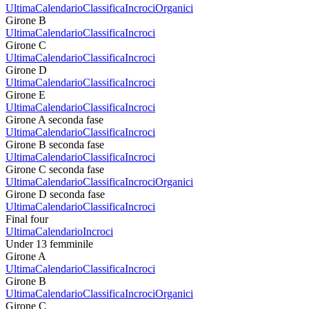
Ultima
Calendario
Classifica
Incroci
Organici
Girone B
Ultima
Calendario
Classifica
Incroci
Girone C
Ultima
Calendario
Classifica
Incroci
Girone D
Ultima
Calendario
Classifica
Incroci
Girone E
Ultima
Calendario
Classifica
Incroci
Girone A seconda fase
Ultima
Calendario
Classifica
Incroci
Girone B seconda fase
Ultima
Calendario
Classifica
Incroci
Girone C seconda fase
Ultima
Calendario
Classifica
Incroci
Organici
Girone D seconda fase
Ultima
Calendario
Classifica
Incroci
Final four
Ultima
Calendario
Incroci
Under 13 femminile
Girone A
Ultima
Calendario
Classifica
Incroci
Girone B
Ultima
Calendario
Classifica
Incroci
Organici
Girone C