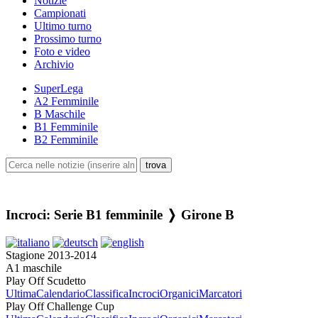
Notizie
Campionati
Ultimo turno
Prossimo turno
Foto e video
Archivio
SuperLega
A2 Femminile
B Maschile
B1 Femminile
B2 Femminile
Incroci: Serie B1 femminile ❭ Girone B
Stagione 2013-2014
A1 maschile
Play Off Scudetto
Ultima
Calendario
Classifica
Incroci
Organici
Marcatori
Play Off Challenge Cup