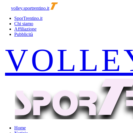
volley.sportrentino.it
SporTrentino.it
Chi siamo
Affiliazione
Pubblicità
Home