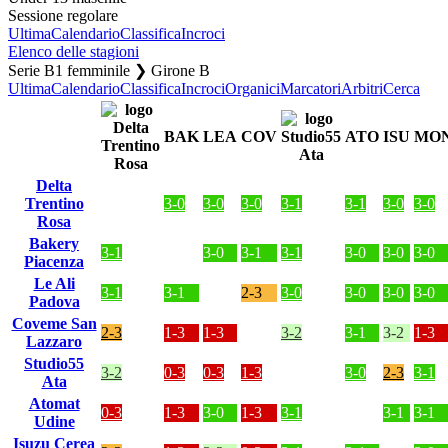
Sessione regolare
Ultima
Calendario
Classifica
Incroci
Elenco delle stagioni
Serie B1 femminile ❯ Girone B
Ultima
Calendario
Classifica
Incroci
Organici
Marcatori
Arbitri
Cerca
BAK
LEA
COV
ATO
ISU
MO
Delta
Trentino
3-0
3-0
3-0
3-1
3-1
3-0
3-0
Rosa
Bakery
3-1
3-0
3-1
3-1
3-0
3-0
3-0
Piacenza
Le Ali
3-1
3-1
2-3
3-0
3-0
3-0
3-0
Padova
Coveme San
2-3
1-3
1-3
3-2
3-1
3-2
1-3
Lazzaro
Studio55
3-2
0-3
0-3
1-3
3-0
2-3
3-1
Ata
Atomat
0-3
1-3
3-0
1-3
3-1
3-1
3-1
Udine
Isuzu Cerea