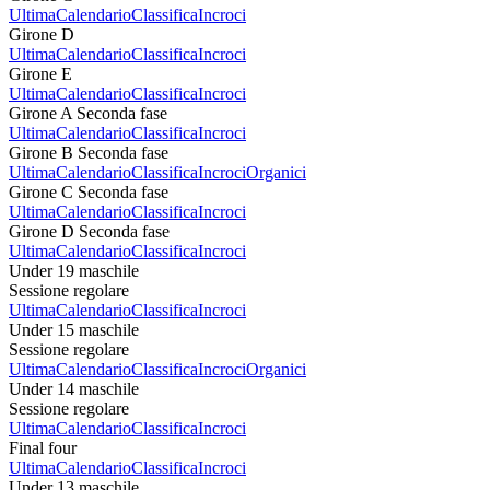
Ultima
Calendario
Classifica
Incroci
Girone D
Ultima
Calendario
Classifica
Incroci
Girone E
Ultima
Calendario
Classifica
Incroci
Girone A Seconda fase
Ultima
Calendario
Classifica
Incroci
Girone B Seconda fase
Ultima
Calendario
Classifica
Incroci
Organici
Girone C Seconda fase
Ultima
Calendario
Classifica
Incroci
Girone D Seconda fase
Ultima
Calendario
Classifica
Incroci
Under 19 maschile
Sessione regolare
Ultima
Calendario
Classifica
Incroci
Under 15 maschile
Sessione regolare
Ultima
Calendario
Classifica
Incroci
Organici
Under 14 maschile
Sessione regolare
Ultima
Calendario
Classifica
Incroci
Final four
Ultima
Calendario
Classifica
Incroci
Under 13 maschile