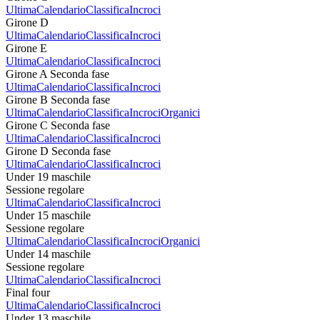
Ultima
Calendario
Classifica
Incroci
Girone D
Ultima
Calendario
Classifica
Incroci
Girone E
Ultima
Calendario
Classifica
Incroci
Girone A Seconda fase
Ultima
Calendario
Classifica
Incroci
Girone B Seconda fase
Ultima
Calendario
Classifica
Incroci
Organici
Girone C Seconda fase
Ultima
Calendario
Classifica
Incroci
Girone D Seconda fase
Ultima
Calendario
Classifica
Incroci
Under 19 maschile
Sessione regolare
Ultima
Calendario
Classifica
Incroci
Under 15 maschile
Sessione regolare
Ultima
Calendario
Classifica
Incroci
Organici
Under 14 maschile
Sessione regolare
Ultima
Calendario
Classifica
Incroci
Final four
Ultima
Calendario
Classifica
Incroci
Under 13 maschile