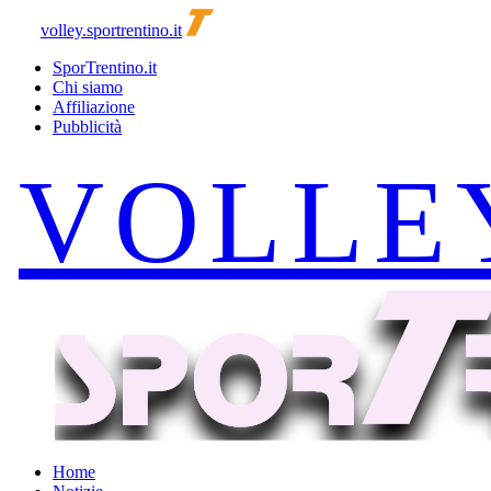
volley.sportrentino.it
SporTrentino.it
Chi siamo
Affiliazione
Pubblicità
Home