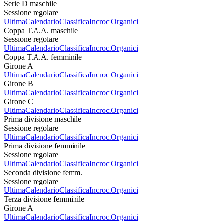
Serie D maschile
Sessione regolare
Ultima
Calendario
Classifica
Incroci
Organici
Coppa T.A.A. maschile
Sessione regolare
Ultima
Calendario
Classifica
Incroci
Organici
Coppa T.A.A. femminile
Girone A
Ultima
Calendario
Classifica
Incroci
Organici
Girone B
Ultima
Calendario
Classifica
Incroci
Organici
Girone C
Ultima
Calendario
Classifica
Incroci
Organici
Prima divisione maschile
Sessione regolare
Ultima
Calendario
Classifica
Incroci
Organici
Prima divisione femminile
Sessione regolare
Ultima
Calendario
Classifica
Incroci
Organici
Seconda divisione femm.
Sessione regolare
Ultima
Calendario
Classifica
Incroci
Organici
Terza divisione femminile
Girone A
Ultima
Calendario
Classifica
Incroci
Organici