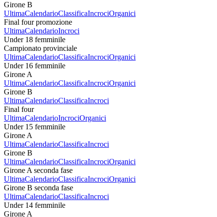
Girone B
Ultima
Calendario
Classifica
Incroci
Organici
Final four promozione
Ultima
Calendario
Incroci
Under 18 femminile
Campionato provinciale
Ultima
Calendario
Classifica
Incroci
Organici
Under 16 femminile
Girone A
Ultima
Calendario
Classifica
Incroci
Organici
Girone B
Ultima
Calendario
Classifica
Incroci
Final four
Ultima
Calendario
Incroci
Organici
Under 15 femminile
Girone A
Ultima
Calendario
Classifica
Incroci
Girone B
Ultima
Calendario
Classifica
Incroci
Organici
Girone A seconda fase
Ultima
Calendario
Classifica
Incroci
Organici
Girone B seconda fase
Ultima
Calendario
Classifica
Incroci
Under 14 femminile
Girone A