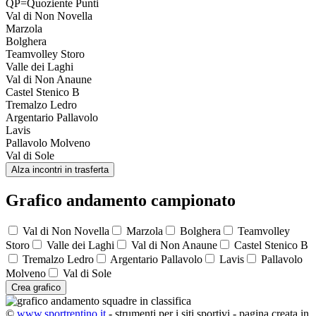
QP=Quoziente Punti
Val di Non Novella
Marzola
Bolghera
Teamvolley Storo
Valle dei Laghi
Val di Non Anaune
Castel Stenico B
Tremalzo Ledro
Argentario Pallavolo
Lavis
Pallavolo Molveno
Val di Sole
Alza incontri in trasferta
Grafico andamento campionato
Val di Non Novella
Marzola
Bolghera
Teamvolley
Storo
Valle dei Laghi
Val di Non Anaune
Castel Stenico B
Tremalzo Ledro
Argentario Pallavolo
Lavis
Pallavolo
Molveno
Val di Sole
Crea grafico
©
www.sportrentino.it
- strumenti per i siti sportivi - pagina creata in