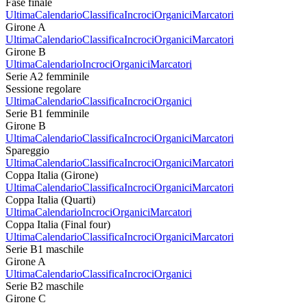
Fase finale
Ultima
Calendario
Classifica
Incroci
Organici
Marcatori
Girone A
Ultima
Calendario
Classifica
Incroci
Organici
Marcatori
Girone B
Ultima
Calendario
Incroci
Organici
Marcatori
Serie A2 femminile
Sessione regolare
Ultima
Calendario
Classifica
Incroci
Organici
Serie B1 femminile
Girone B
Ultima
Calendario
Classifica
Incroci
Organici
Marcatori
Spareggio
Ultima
Calendario
Classifica
Incroci
Organici
Marcatori
Coppa Italia (Girone)
Ultima
Calendario
Classifica
Incroci
Organici
Marcatori
Coppa Italia (Quarti)
Ultima
Calendario
Incroci
Organici
Marcatori
Coppa Italia (Final four)
Ultima
Calendario
Classifica
Incroci
Organici
Marcatori
Serie B1 maschile
Girone A
Ultima
Calendario
Classifica
Incroci
Organici
Serie B2 maschile
Girone C