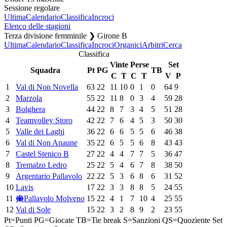
Sessione regolare
Ultima
Calendario
Classifica
Incroci
Elenco delle stagioni
Terza divisione femminile ❯ Girone B
Ultima
Calendario
Classifica
Incroci
Organici
Arbitri
Cerca
Classifica
Vinte
Perse
Set
Squadra
Pt
PG
TB
C
T
C
T
V
P
1
Val di Non Novella
63
22
11
10
0
1
0
64
9
2
Marzola
55
22
11
8
0
3
4
59
28
3
Bolghera
44
22
8
7
3
4
5
51
28
4
Teamvolley Storo
42
22
7
6
4
5
3
50
30
5
Valle dei Laghi
36
22
6
6
5
5
6
46
38
6
Val di Non Anaune
35
22
6
5
5
6
8
43
43
7
Castel Stenico B
27
22
4
4
7
7
5
36
47
8
Tremalzo Ledro
25
22
5
4
6
7
8
38
50
9
Argentario Pallavolo
22
22
5
3
6
8
6
31
52
10
Lavis
17
22
3
3
8
8
5
24
55
11
Pallavolo Molveno
15
22
4
1
7
10
4
25
55
12
Val di Sole
15
22
3
2
8
9
2
23
55
Pt=Punti
PG=Giocate
TB=Tie break
S=Sanzioni
QS=Quoziente Set