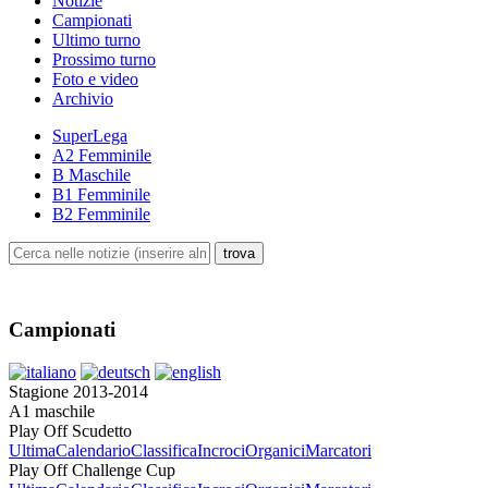
Notizie
Campionati
Ultimo turno
Prossimo turno
Foto e video
Archivio
SuperLega
A2 Femminile
B Maschile
B1 Femminile
B2 Femminile
Campionati
Stagione 2013-2014
A1 maschile
Play Off Scudetto
Ultima
Calendario
Classifica
Incroci
Organici
Marcatori
Play Off Challenge Cup