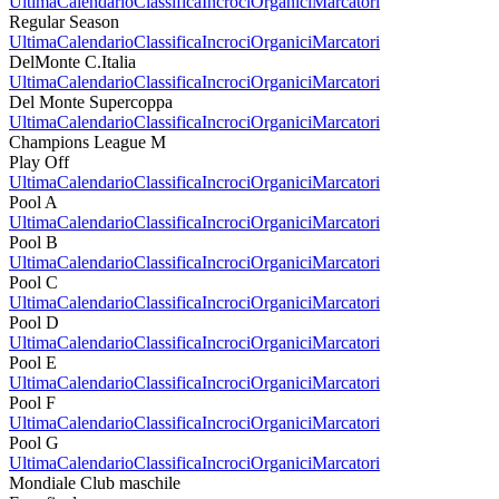
Ultima
Calendario
Classifica
Incroci
Organici
Marcatori
Regular Season
Ultima
Calendario
Classifica
Incroci
Organici
Marcatori
DelMonte C.Italia
Ultima
Calendario
Classifica
Incroci
Organici
Marcatori
Del Monte Supercoppa
Ultima
Calendario
Classifica
Incroci
Organici
Marcatori
Champions League M
Play Off
Ultima
Calendario
Classifica
Incroci
Organici
Marcatori
Pool A
Ultima
Calendario
Classifica
Incroci
Organici
Marcatori
Pool B
Ultima
Calendario
Classifica
Incroci
Organici
Marcatori
Pool C
Ultima
Calendario
Classifica
Incroci
Organici
Marcatori
Pool D
Ultima
Calendario
Classifica
Incroci
Organici
Marcatori
Pool E
Ultima
Calendario
Classifica
Incroci
Organici
Marcatori
Pool F
Ultima
Calendario
Classifica
Incroci
Organici
Marcatori
Pool G
Ultima
Calendario
Classifica
Incroci
Organici
Marcatori
Mondiale Club maschile