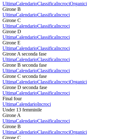
Ultima
Calendario
Classifica
Incroci
Organici
Girone B
Ultima
Calendario
Classifica
Incroci
Girone C
Ultima
Calendario
Classifica
Incroci
Girone D
Ultima
Calendario
Classifica
Incroci
Girone E
Ultima
Calendario
Classifica
Incroci
Girone A seconda fase
Ultima
Calendario
Classifica
Incroci
Girone B seconda fase
Ultima
Calendario
Classifica
Incroci
Girone C seconda fase
Ultima
Calendario
Classifica
Incroci
Organici
Girone D seconda fase
Ultima
Calendario
Classifica
Incroci
Final four
Ultima
Calendario
Incroci
Under 13 femminile
Girone A
Ultima
Calendario
Classifica
Incroci
Girone B
Ultima
Calendario
Classifica
Incroci
Organici
Girone C