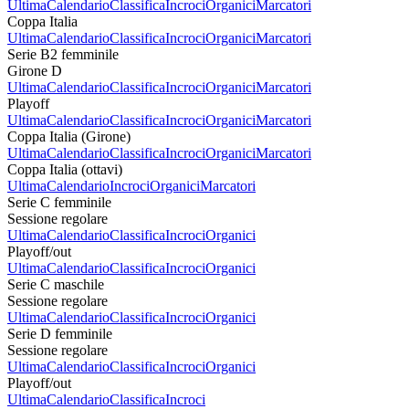
Ultima
Calendario
Classifica
Incroci
Organici
Marcatori
Coppa Italia
Ultima
Calendario
Classifica
Incroci
Organici
Marcatori
Serie B2 femminile
Girone D
Ultima
Calendario
Classifica
Incroci
Organici
Marcatori
Playoff
Ultima
Calendario
Classifica
Incroci
Organici
Marcatori
Coppa Italia (Girone)
Ultima
Calendario
Classifica
Incroci
Organici
Marcatori
Coppa Italia (ottavi)
Ultima
Calendario
Incroci
Organici
Marcatori
Serie C femminile
Sessione regolare
Ultima
Calendario
Classifica
Incroci
Organici
Playoff/out
Ultima
Calendario
Classifica
Incroci
Organici
Serie C maschile
Sessione regolare
Ultima
Calendario
Classifica
Incroci
Organici
Serie D femminile
Sessione regolare
Ultima
Calendario
Classifica
Incroci
Organici
Playoff/out
Ultima
Calendario
Classifica
Incroci