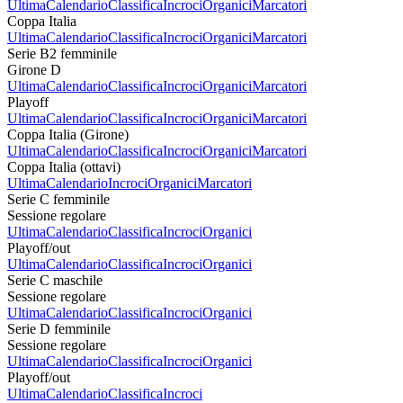
Ultima
Calendario
Classifica
Incroci
Organici
Marcatori
Coppa Italia
Ultima
Calendario
Classifica
Incroci
Organici
Marcatori
Serie B2 femminile
Girone D
Ultima
Calendario
Classifica
Incroci
Organici
Marcatori
Playoff
Ultima
Calendario
Classifica
Incroci
Organici
Marcatori
Coppa Italia (Girone)
Ultima
Calendario
Classifica
Incroci
Organici
Marcatori
Coppa Italia (ottavi)
Ultima
Calendario
Incroci
Organici
Marcatori
Serie C femminile
Sessione regolare
Ultima
Calendario
Classifica
Incroci
Organici
Playoff/out
Ultima
Calendario
Classifica
Incroci
Organici
Serie C maschile
Sessione regolare
Ultima
Calendario
Classifica
Incroci
Organici
Serie D femminile
Sessione regolare
Ultima
Calendario
Classifica
Incroci
Organici
Playoff/out
Ultima
Calendario
Classifica
Incroci