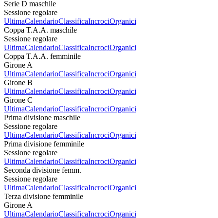
Serie D maschile
Sessione regolare
Ultima
Calendario
Classifica
Incroci
Organici
Coppa T.A.A. maschile
Sessione regolare
Ultima
Calendario
Classifica
Incroci
Organici
Coppa T.A.A. femminile
Girone A
Ultima
Calendario
Classifica
Incroci
Organici
Girone B
Ultima
Calendario
Classifica
Incroci
Organici
Girone C
Ultima
Calendario
Classifica
Incroci
Organici
Prima divisione maschile
Sessione regolare
Ultima
Calendario
Classifica
Incroci
Organici
Prima divisione femminile
Sessione regolare
Ultima
Calendario
Classifica
Incroci
Organici
Seconda divisione femm.
Sessione regolare
Ultima
Calendario
Classifica
Incroci
Organici
Terza divisione femminile
Girone A
Ultima
Calendario
Classifica
Incroci
Organici