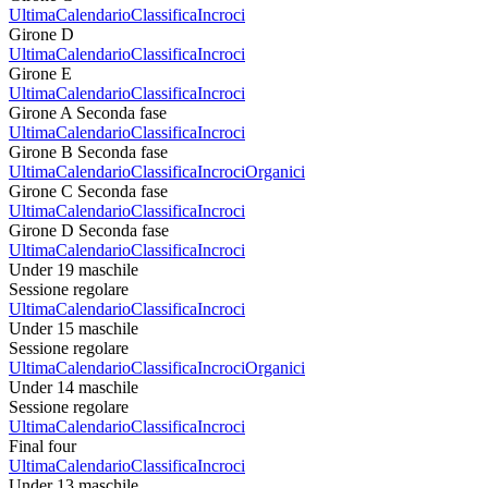
Ultima
Calendario
Classifica
Incroci
Girone D
Ultima
Calendario
Classifica
Incroci
Girone E
Ultima
Calendario
Classifica
Incroci
Girone A Seconda fase
Ultima
Calendario
Classifica
Incroci
Girone B Seconda fase
Ultima
Calendario
Classifica
Incroci
Organici
Girone C Seconda fase
Ultima
Calendario
Classifica
Incroci
Girone D Seconda fase
Ultima
Calendario
Classifica
Incroci
Under 19 maschile
Sessione regolare
Ultima
Calendario
Classifica
Incroci
Under 15 maschile
Sessione regolare
Ultima
Calendario
Classifica
Incroci
Organici
Under 14 maschile
Sessione regolare
Ultima
Calendario
Classifica
Incroci
Final four
Ultima
Calendario
Classifica
Incroci
Under 13 maschile