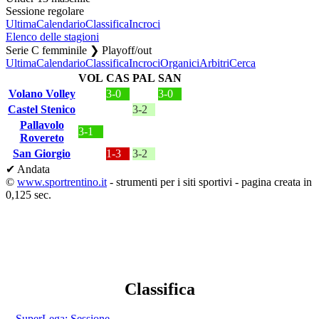
Sessione regolare
Ultima
Calendario
Classifica
Incroci
Elenco delle stagioni
Serie C femminile ❯ Playoff/out
Ultima
Calendario
Classifica
Incroci
Organici
Arbitri
Cerca
VOL
CAS
PAL
SAN
Volano Volley
3-0
3-0
Castel Stenico
3-2
Pallavolo
3-1
Rovereto
San Giorgio
1-3
3-2
✔ Andata
©
www.sportrentino.it
- strumenti per i siti sportivi - pagina creata in
0,125 sec.
Classifica
SuperLega: Sessione