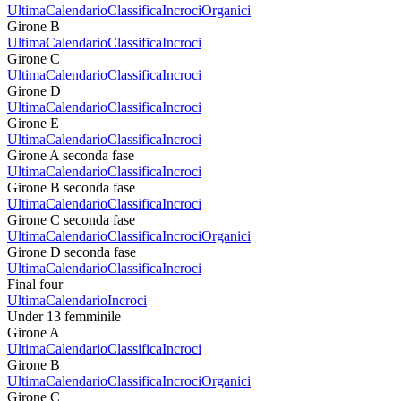
Ultima
Calendario
Classifica
Incroci
Organici
Girone B
Ultima
Calendario
Classifica
Incroci
Girone C
Ultima
Calendario
Classifica
Incroci
Girone D
Ultima
Calendario
Classifica
Incroci
Girone E
Ultima
Calendario
Classifica
Incroci
Girone A seconda fase
Ultima
Calendario
Classifica
Incroci
Girone B seconda fase
Ultima
Calendario
Classifica
Incroci
Girone C seconda fase
Ultima
Calendario
Classifica
Incroci
Organici
Girone D seconda fase
Ultima
Calendario
Classifica
Incroci
Final four
Ultima
Calendario
Incroci
Under 13 femminile
Girone A
Ultima
Calendario
Classifica
Incroci
Girone B
Ultima
Calendario
Classifica
Incroci
Organici
Girone C