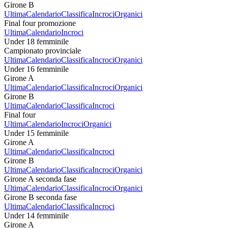
Girone B
Ultima
Calendario
Classifica
Incroci
Organici
Final four promozione
Ultima
Calendario
Incroci
Under 18 femminile
Campionato provinciale
Ultima
Calendario
Classifica
Incroci
Organici
Under 16 femminile
Girone A
Ultima
Calendario
Classifica
Incroci
Organici
Girone B
Ultima
Calendario
Classifica
Incroci
Final four
Ultima
Calendario
Incroci
Organici
Under 15 femminile
Girone A
Ultima
Calendario
Classifica
Incroci
Girone B
Ultima
Calendario
Classifica
Incroci
Organici
Girone A seconda fase
Ultima
Calendario
Classifica
Incroci
Organici
Girone B seconda fase
Ultima
Calendario
Classifica
Incroci
Under 14 femminile
Girone A