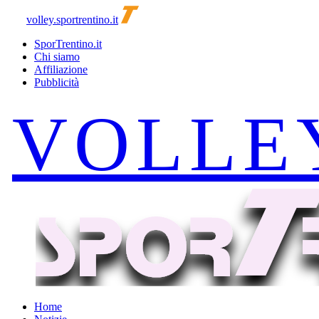
volley.sportrentino.it
SporTrentino.it
Chi siamo
Affiliazione
Pubblicità
Home