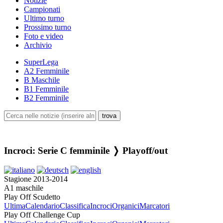
Notizie
Campionati
Ultimo turno
Prossimo turno
Foto e video
Archivio
SuperLega
A2 Femminile
B Maschile
B1 Femminile
B2 Femminile
Incroci: Serie C femminile ❭ Playoff/out
Stagione 2013-2014
A1 maschile
Play Off Scudetto
Ultima
Calendario
Classifica
Incroci
Organici
Marcatori
Play Off Challenge Cup