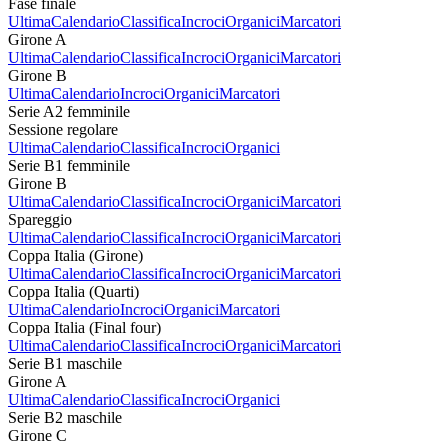
Fase finale
Ultima
Calendario
Classifica
Incroci
Organici
Marcatori
Girone A
Ultima
Calendario
Classifica
Incroci
Organici
Marcatori
Girone B
Ultima
Calendario
Incroci
Organici
Marcatori
Serie A2 femminile
Sessione regolare
Ultima
Calendario
Classifica
Incroci
Organici
Serie B1 femminile
Girone B
Ultima
Calendario
Classifica
Incroci
Organici
Marcatori
Spareggio
Ultima
Calendario
Classifica
Incroci
Organici
Marcatori
Coppa Italia (Girone)
Ultima
Calendario
Classifica
Incroci
Organici
Marcatori
Coppa Italia (Quarti)
Ultima
Calendario
Incroci
Organici
Marcatori
Coppa Italia (Final four)
Ultima
Calendario
Classifica
Incroci
Organici
Marcatori
Serie B1 maschile
Girone A
Ultima
Calendario
Classifica
Incroci
Organici
Serie B2 maschile
Girone C