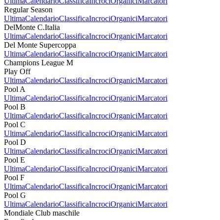
Ultima
Calendario
Classifica
Incroci
Organici
Marcatori
Regular Season
Ultima
Calendario
Classifica
Incroci
Organici
Marcatori
DelMonte C.Italia
Ultima
Calendario
Classifica
Incroci
Organici
Marcatori
Del Monte Supercoppa
Ultima
Calendario
Classifica
Incroci
Organici
Marcatori
Champions League M
Play Off
Ultima
Calendario
Classifica
Incroci
Organici
Marcatori
Pool A
Ultima
Calendario
Classifica
Incroci
Organici
Marcatori
Pool B
Ultima
Calendario
Classifica
Incroci
Organici
Marcatori
Pool C
Ultima
Calendario
Classifica
Incroci
Organici
Marcatori
Pool D
Ultima
Calendario
Classifica
Incroci
Organici
Marcatori
Pool E
Ultima
Calendario
Classifica
Incroci
Organici
Marcatori
Pool F
Ultima
Calendario
Classifica
Incroci
Organici
Marcatori
Pool G
Ultima
Calendario
Classifica
Incroci
Organici
Marcatori
Mondiale Club maschile