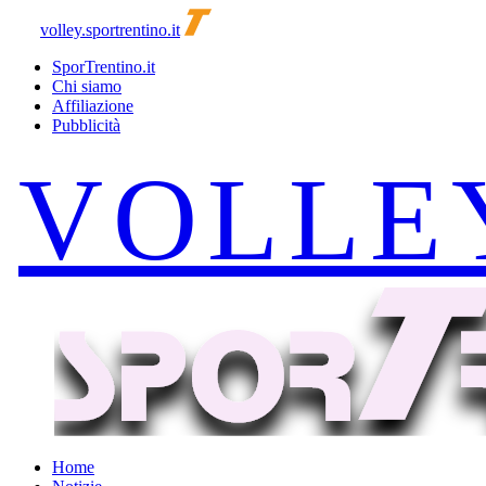
volley.sportrentino.it
SporTrentino.it
Chi siamo
Affiliazione
Pubblicità
Home