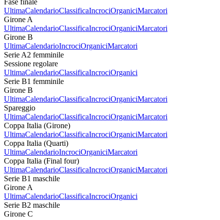
Fase finale
Ultima
Calendario
Classifica
Incroci
Organici
Marcatori
Girone A
Ultima
Calendario
Classifica
Incroci
Organici
Marcatori
Girone B
Ultima
Calendario
Incroci
Organici
Marcatori
Serie A2 femminile
Sessione regolare
Ultima
Calendario
Classifica
Incroci
Organici
Serie B1 femminile
Girone B
Ultima
Calendario
Classifica
Incroci
Organici
Marcatori
Spareggio
Ultima
Calendario
Classifica
Incroci
Organici
Marcatori
Coppa Italia (Girone)
Ultima
Calendario
Classifica
Incroci
Organici
Marcatori
Coppa Italia (Quarti)
Ultima
Calendario
Incroci
Organici
Marcatori
Coppa Italia (Final four)
Ultima
Calendario
Classifica
Incroci
Organici
Marcatori
Serie B1 maschile
Girone A
Ultima
Calendario
Classifica
Incroci
Organici
Serie B2 maschile
Girone C