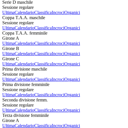
Serie D maschile
Sessione regolare
Ultima
Calendario
Classifica
Incroci
Organici
Coppa T.A.A. maschile
Sessione regolare
Ultima
Calendario
Classifica
Incroci
Organici
Coppa T.A.A. femminile
Girone A
Ultima
Calendario
Classifica
Incroci
Organici
Girone B
Ultima
Calendario
Classifica
Incroci
Organici
Girone C
Ultima
Calendario
Classifica
Incroci
Organici
Prima divisione maschile
Sessione regolare
Ultima
Calendario
Classifica
Incroci
Organici
Prima divisione femminile
Sessione regolare
Ultima
Calendario
Classifica
Incroci
Organici
Seconda divisione femm.
Sessione regolare
Ultima
Calendario
Classifica
Incroci
Organici
Terza divisione femminile
Girone A
Ultima
Calendario
Classifica
Incroci
Organici