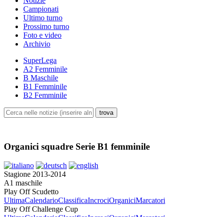
Notizie
Campionati
Ultimo turno
Prossimo turno
Foto e video
Archivio
SuperLega
A2 Femminile
B Maschile
B1 Femminile
B2 Femminile
Organici squadre Serie B1 femminile
Stagione 2013-2014
A1 maschile
Play Off Scudetto
Ultima
Calendario
Classifica
Incroci
Organici
Marcatori
Play Off Challenge Cup