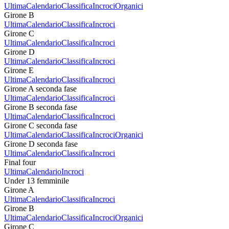
Ultima
Calendario
Classifica
Incroci
Organici
Girone B
Ultima
Calendario
Classifica
Incroci
Girone C
Ultima
Calendario
Classifica
Incroci
Girone D
Ultima
Calendario
Classifica
Incroci
Girone E
Ultima
Calendario
Classifica
Incroci
Girone A seconda fase
Ultima
Calendario
Classifica
Incroci
Girone B seconda fase
Ultima
Calendario
Classifica
Incroci
Girone C seconda fase
Ultima
Calendario
Classifica
Incroci
Organici
Girone D seconda fase
Ultima
Calendario
Classifica
Incroci
Final four
Ultima
Calendario
Incroci
Under 13 femminile
Girone A
Ultima
Calendario
Classifica
Incroci
Girone B
Ultima
Calendario
Classifica
Incroci
Organici
Girone C