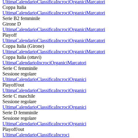
Ultima
Calendario
Classifica
Incroci
Organici
Marcatori
Coppa Italia
Ultima
Calendario
Classifica
Incroci
Organici
Marcatori
Serie B2 femminile
Girone D
Ultima
Calendario
Classifica
Incroci
Organici
Marcatori
Playoff
Ultima
Calendario
Classifica
Incroci
Organici
Marcatori
Coppa Italia (Girone)
Ultima
Calendario
Classifica
Incroci
Organici
Marcatori
Coppa Italia (ottavi)
Ultima
Calendario
Incroci
Organici
Marcatori
Serie C femminile
Sessione regolare
Ultima
Calendario
Classifica
Incroci
Organici
Playoff/out
Ultima
Calendario
Classifica
Incroci
Organici
Serie C maschile
Sessione regolare
Ultima
Calendario
Classifica
Incroci
Organici
Serie D femminile
Sessione regolare
Ultima
Calendario
Classifica
Incroci
Organici
Playoff/out
Ultima
Calendario
Classifica
Incroci