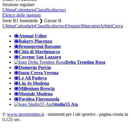
Sessione regolare
Ultima
Calendario
Classifica
Incroci
Elenco delle stagioni
Serie B1 femminile ❯ Girone B
Ultima
Calendario
Classifica
Incroci
Organici
Marcatori
Arbitri
Cerca
Atomat Udine
Bakery Piacenza
Brunopremi Bassano
Città di Martignacco
Coveme San Lazzaro
Delta Trentino Rosa
Domovip Porcia
Isuzu Cerea Verona
Le Ali Padova
Liu Jo Modena
Millenium Brescia
Montale Modena
Pavidea Fiorenzuola
Studio55 Ata
©
www.sportrentino.it
- strumenti per i siti sportivi - pagina creata in
0,125 sec.