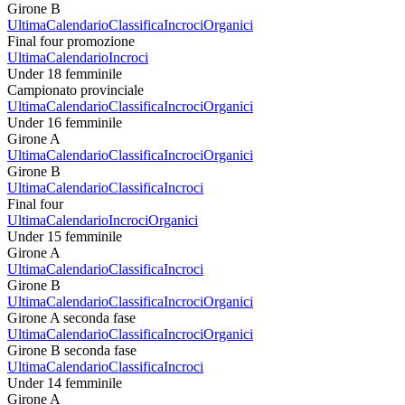
Girone B
Ultima
Calendario
Classifica
Incroci
Organici
Final four promozione
Ultima
Calendario
Incroci
Under 18 femminile
Campionato provinciale
Ultima
Calendario
Classifica
Incroci
Organici
Under 16 femminile
Girone A
Ultima
Calendario
Classifica
Incroci
Organici
Girone B
Ultima
Calendario
Classifica
Incroci
Final four
Ultima
Calendario
Incroci
Organici
Under 15 femminile
Girone A
Ultima
Calendario
Classifica
Incroci
Girone B
Ultima
Calendario
Classifica
Incroci
Organici
Girone A seconda fase
Ultima
Calendario
Classifica
Incroci
Organici
Girone B seconda fase
Ultima
Calendario
Classifica
Incroci
Under 14 femminile
Girone A