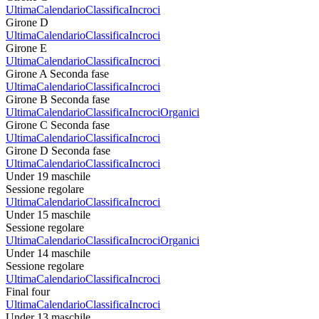
Ultima
Calendario
Classifica
Incroci
Girone D
Ultima
Calendario
Classifica
Incroci
Girone E
Ultima
Calendario
Classifica
Incroci
Girone A Seconda fase
Ultima
Calendario
Classifica
Incroci
Girone B Seconda fase
Ultima
Calendario
Classifica
Incroci
Organici
Girone C Seconda fase
Ultima
Calendario
Classifica
Incroci
Girone D Seconda fase
Ultima
Calendario
Classifica
Incroci
Under 19 maschile
Sessione regolare
Ultima
Calendario
Classifica
Incroci
Under 15 maschile
Sessione regolare
Ultima
Calendario
Classifica
Incroci
Organici
Under 14 maschile
Sessione regolare
Ultima
Calendario
Classifica
Incroci
Final four
Ultima
Calendario
Classifica
Incroci
Under 13 maschile