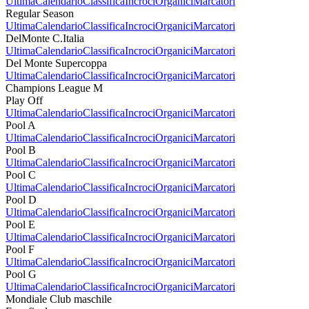
Ultima
Calendario
Classifica
Incroci
Organici
Marcatori
Regular Season
Ultima
Calendario
Classifica
Incroci
Organici
Marcatori
DelMonte C.Italia
Ultima
Calendario
Classifica
Incroci
Organici
Marcatori
Del Monte Supercoppa
Ultima
Calendario
Classifica
Incroci
Organici
Marcatori
Champions League M
Play Off
Ultima
Calendario
Classifica
Incroci
Organici
Marcatori
Pool A
Ultima
Calendario
Classifica
Incroci
Organici
Marcatori
Pool B
Ultima
Calendario
Classifica
Incroci
Organici
Marcatori
Pool C
Ultima
Calendario
Classifica
Incroci
Organici
Marcatori
Pool D
Ultima
Calendario
Classifica
Incroci
Organici
Marcatori
Pool E
Ultima
Calendario
Classifica
Incroci
Organici
Marcatori
Pool F
Ultima
Calendario
Classifica
Incroci
Organici
Marcatori
Pool G
Ultima
Calendario
Classifica
Incroci
Organici
Marcatori
Mondiale Club maschile