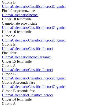
Girone B
Ultima
Calendario
Classifica
Incroci
Organici
Final four promozione
Ultima
Calendario
Incroci
Under 18 femminile
Campionato provinciale
Ultima
Calendario
Classifica
Incroci
Organici
Under 16 femminile
Girone A
Ultima
Calendario
Classifica
Incroci
Organici
Girone B
Ultima
Calendario
Classifica
Incroci
Final four
Ultima
Calendario
Incroci
Organici
Under 15 femminile
Girone A
Ultima
Calendario
Classifica
Incroci
Girone B
Ultima
Calendario
Classifica
Incroci
Organici
Girone A seconda fase
Ultima
Calendario
Classifica
Incroci
Organici
Girone B seconda fase
Ultima
Calendario
Classifica
Incroci
Under 14 femminile
Girone A