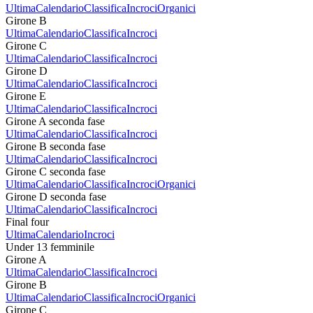
Ultima
Calendario
Classifica
Incroci
Organici
Girone B
Ultima
Calendario
Classifica
Incroci
Girone C
Ultima
Calendario
Classifica
Incroci
Girone D
Ultima
Calendario
Classifica
Incroci
Girone E
Ultima
Calendario
Classifica
Incroci
Girone A seconda fase
Ultima
Calendario
Classifica
Incroci
Girone B seconda fase
Ultima
Calendario
Classifica
Incroci
Girone C seconda fase
Ultima
Calendario
Classifica
Incroci
Organici
Girone D seconda fase
Ultima
Calendario
Classifica
Incroci
Final four
Ultima
Calendario
Incroci
Under 13 femminile
Girone A
Ultima
Calendario
Classifica
Incroci
Girone B
Ultima
Calendario
Classifica
Incroci
Organici
Girone C