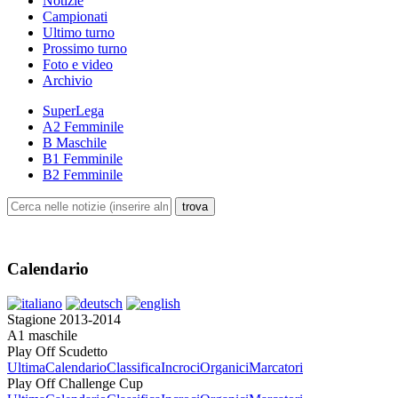
Notizie
Campionati
Ultimo turno
Prossimo turno
Foto e video
Archivio
SuperLega
A2 Femminile
B Maschile
B1 Femminile
B2 Femminile
Calendario
Stagione 2013-2014
A1 maschile
Play Off Scudetto
Ultima
Calendario
Classifica
Incroci
Organici
Marcatori
Play Off Challenge Cup