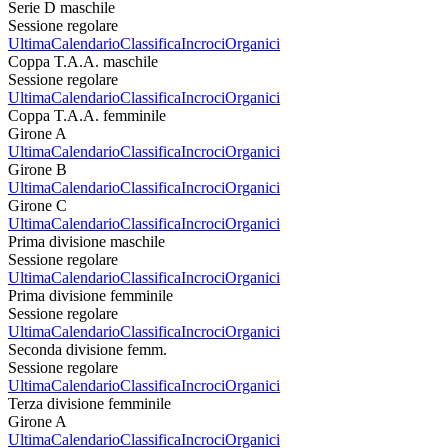
Serie D maschile
Sessione regolare
Ultima
Calendario
Classifica
Incroci
Organici
Coppa T.A.A. maschile
Sessione regolare
Ultima
Calendario
Classifica
Incroci
Organici
Coppa T.A.A. femminile
Girone A
Ultima
Calendario
Classifica
Incroci
Organici
Girone B
Ultima
Calendario
Classifica
Incroci
Organici
Girone C
Ultima
Calendario
Classifica
Incroci
Organici
Prima divisione maschile
Sessione regolare
Ultima
Calendario
Classifica
Incroci
Organici
Prima divisione femminile
Sessione regolare
Ultima
Calendario
Classifica
Incroci
Organici
Seconda divisione femm.
Sessione regolare
Ultima
Calendario
Classifica
Incroci
Organici
Terza divisione femminile
Girone A
Ultima
Calendario
Classifica
Incroci
Organici