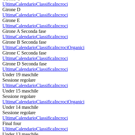
Ultima
Calendario
Classifica
Incroci
Girone D
Ultima
Calendario
Classifica
Incroci
Girone E
Ultima
Calendario
Classifica
Incroci
Girone A Seconda fase
Ultima
Calendario
Classifica
Incroci
Girone B Seconda fase
Ultima
Calendario
Classifica
Incroci
Organici
Girone C Seconda fase
Ultima
Calendario
Classifica
Incroci
Girone D Seconda fase
Ultima
Calendario
Classifica
Incroci
Under 19 maschile
Sessione regolare
Ultima
Calendario
Classifica
Incroci
Under 15 maschile
Sessione regolare
Ultima
Calendario
Classifica
Incroci
Organici
Under 14 maschile
Sessione regolare
Ultima
Calendario
Classifica
Incroci
Final four
Ultima
Calendario
Classifica
Incroci
Under 13 maschile