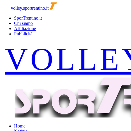
volley.sportrentino.it
SporTrentino.it
Chi siamo
Affiliazione
Pubblicità
Home