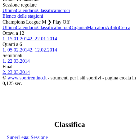
Sessione regolare
Ultima
Calendario
Classifica
Incroci
Elenco delle stagioni
Champions League M ❯ Play Off
Ultima
Calendario
Classifica
Incroci
Organici
Marcatori
Arbitri
Cerca
Ottavi a 12
1.
15.01.2014
2.
22.01.2014
Quarti a 6
1.
05.02.2014
2.
12.02.2014
Semifinali
1.
22.03.2014
Finali
2.
23.03.2014
©
www.sportrentino.it
- strumenti per i siti sportivi - pagina creata in
0,125 sec.
Classifica
SuperLega: Sessione