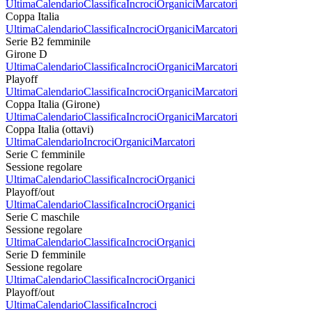
Ultima
Calendario
Classifica
Incroci
Organici
Marcatori
Coppa Italia
Ultima
Calendario
Classifica
Incroci
Organici
Marcatori
Serie B2 femminile
Girone D
Ultima
Calendario
Classifica
Incroci
Organici
Marcatori
Playoff
Ultima
Calendario
Classifica
Incroci
Organici
Marcatori
Coppa Italia (Girone)
Ultima
Calendario
Classifica
Incroci
Organici
Marcatori
Coppa Italia (ottavi)
Ultima
Calendario
Incroci
Organici
Marcatori
Serie C femminile
Sessione regolare
Ultima
Calendario
Classifica
Incroci
Organici
Playoff/out
Ultima
Calendario
Classifica
Incroci
Organici
Serie C maschile
Sessione regolare
Ultima
Calendario
Classifica
Incroci
Organici
Serie D femminile
Sessione regolare
Ultima
Calendario
Classifica
Incroci
Organici
Playoff/out
Ultima
Calendario
Classifica
Incroci