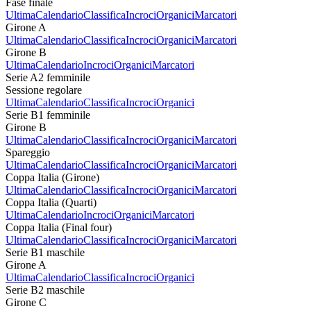
Fase finale
Ultima
Calendario
Classifica
Incroci
Organici
Marcatori
Girone A
Ultima
Calendario
Classifica
Incroci
Organici
Marcatori
Girone B
Ultima
Calendario
Incroci
Organici
Marcatori
Serie A2 femminile
Sessione regolare
Ultima
Calendario
Classifica
Incroci
Organici
Serie B1 femminile
Girone B
Ultima
Calendario
Classifica
Incroci
Organici
Marcatori
Spareggio
Ultima
Calendario
Classifica
Incroci
Organici
Marcatori
Coppa Italia (Girone)
Ultima
Calendario
Classifica
Incroci
Organici
Marcatori
Coppa Italia (Quarti)
Ultima
Calendario
Incroci
Organici
Marcatori
Coppa Italia (Final four)
Ultima
Calendario
Classifica
Incroci
Organici
Marcatori
Serie B1 maschile
Girone A
Ultima
Calendario
Classifica
Incroci
Organici
Serie B2 maschile
Girone C