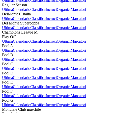
Ultima
Calendario
Classifica
Incroci
Organici
Marcatori
Regular Season
Ultima
Calendario
Classifica
Incroci
Organici
Marcatori
DelMonte C.Italia
Ultima
Calendario
Classifica
Incroci
Organici
Marcatori
Del Monte Supercoppa
Ultima
Calendario
Classifica
Incroci
Organici
Marcatori
Champions League M
Play Off
Ultima
Calendario
Classifica
Incroci
Organici
Marcatori
Pool A
Ultima
Calendario
Classifica
Incroci
Organici
Marcatori
Pool B
Ultima
Calendario
Classifica
Incroci
Organici
Marcatori
Pool C
Ultima
Calendario
Classifica
Incroci
Organici
Marcatori
Pool D
Ultima
Calendario
Classifica
Incroci
Organici
Marcatori
Pool E
Ultima
Calendario
Classifica
Incroci
Organici
Marcatori
Pool F
Ultima
Calendario
Classifica
Incroci
Organici
Marcatori
Pool G
Ultima
Calendario
Classifica
Incroci
Organici
Marcatori
Mondiale Club maschile