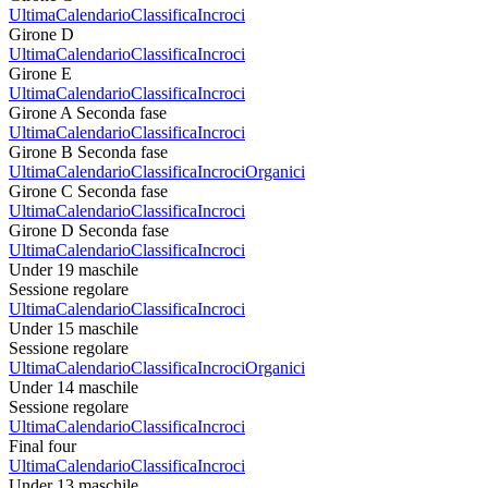
Ultima
Calendario
Classifica
Incroci
Girone D
Ultima
Calendario
Classifica
Incroci
Girone E
Ultima
Calendario
Classifica
Incroci
Girone A Seconda fase
Ultima
Calendario
Classifica
Incroci
Girone B Seconda fase
Ultima
Calendario
Classifica
Incroci
Organici
Girone C Seconda fase
Ultima
Calendario
Classifica
Incroci
Girone D Seconda fase
Ultima
Calendario
Classifica
Incroci
Under 19 maschile
Sessione regolare
Ultima
Calendario
Classifica
Incroci
Under 15 maschile
Sessione regolare
Ultima
Calendario
Classifica
Incroci
Organici
Under 14 maschile
Sessione regolare
Ultima
Calendario
Classifica
Incroci
Final four
Ultima
Calendario
Classifica
Incroci
Under 13 maschile