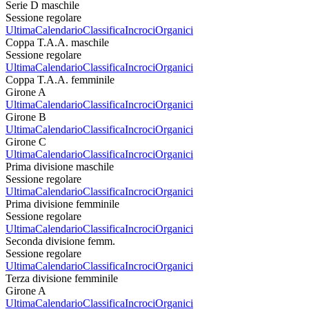
Serie D maschile
Sessione regolare
Ultima
Calendario
Classifica
Incroci
Organici
Coppa T.A.A. maschile
Sessione regolare
Ultima
Calendario
Classifica
Incroci
Organici
Coppa T.A.A. femminile
Girone A
Ultima
Calendario
Classifica
Incroci
Organici
Girone B
Ultima
Calendario
Classifica
Incroci
Organici
Girone C
Ultima
Calendario
Classifica
Incroci
Organici
Prima divisione maschile
Sessione regolare
Ultima
Calendario
Classifica
Incroci
Organici
Prima divisione femminile
Sessione regolare
Ultima
Calendario
Classifica
Incroci
Organici
Seconda divisione femm.
Sessione regolare
Ultima
Calendario
Classifica
Incroci
Organici
Terza divisione femminile
Girone A
Ultima
Calendario
Classifica
Incroci
Organici