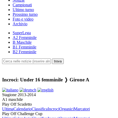
Notizie
Campionati
Ultimo turno
Prossimo turno
Foto e video
Archivio
SuperLega
A2 Femminile
B Maschile
B1 Femminile
B2 Femminile
Incroci: Under 16 femminile ❭ Girone A
Stagione 2013-2014
A1 maschile
Play Off Scudetto
Ultima
Calendario
Classifica
Incroci
Organici
Marcatori
Play Off Challenge Cup