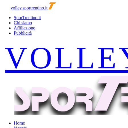
volley.sportrentino.it
SporTrentino.it
Chi siamo
Affiliazione
Pubblicità
Home