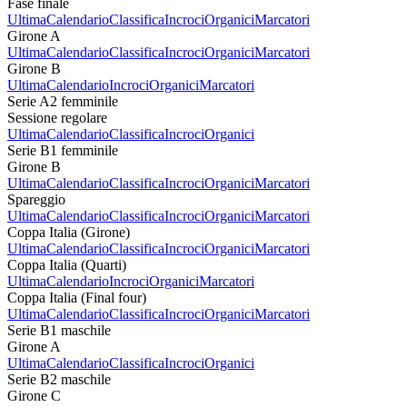
Fase finale
Ultima
Calendario
Classifica
Incroci
Organici
Marcatori
Girone A
Ultima
Calendario
Classifica
Incroci
Organici
Marcatori
Girone B
Ultima
Calendario
Incroci
Organici
Marcatori
Serie A2 femminile
Sessione regolare
Ultima
Calendario
Classifica
Incroci
Organici
Serie B1 femminile
Girone B
Ultima
Calendario
Classifica
Incroci
Organici
Marcatori
Spareggio
Ultima
Calendario
Classifica
Incroci
Organici
Marcatori
Coppa Italia (Girone)
Ultima
Calendario
Classifica
Incroci
Organici
Marcatori
Coppa Italia (Quarti)
Ultima
Calendario
Incroci
Organici
Marcatori
Coppa Italia (Final four)
Ultima
Calendario
Classifica
Incroci
Organici
Marcatori
Serie B1 maschile
Girone A
Ultima
Calendario
Classifica
Incroci
Organici
Serie B2 maschile
Girone C