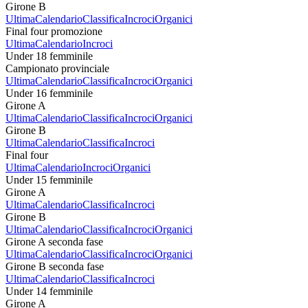
Girone B
Ultima
Calendario
Classifica
Incroci
Organici
Final four promozione
Ultima
Calendario
Incroci
Under 18 femminile
Campionato provinciale
Ultima
Calendario
Classifica
Incroci
Organici
Under 16 femminile
Girone A
Ultima
Calendario
Classifica
Incroci
Organici
Girone B
Ultima
Calendario
Classifica
Incroci
Final four
Ultima
Calendario
Incroci
Organici
Under 15 femminile
Girone A
Ultima
Calendario
Classifica
Incroci
Girone B
Ultima
Calendario
Classifica
Incroci
Organici
Girone A seconda fase
Ultima
Calendario
Classifica
Incroci
Organici
Girone B seconda fase
Ultima
Calendario
Classifica
Incroci
Under 14 femminile
Girone A