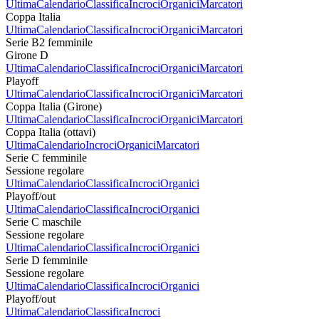
Ultima
Calendario
Classifica
Incroci
Organici
Marcatori
Coppa Italia
Ultima
Calendario
Classifica
Incroci
Organici
Marcatori
Serie B2 femminile
Girone D
Ultima
Calendario
Classifica
Incroci
Organici
Marcatori
Playoff
Ultima
Calendario
Classifica
Incroci
Organici
Marcatori
Coppa Italia (Girone)
Ultima
Calendario
Classifica
Incroci
Organici
Marcatori
Coppa Italia (ottavi)
Ultima
Calendario
Incroci
Organici
Marcatori
Serie C femminile
Sessione regolare
Ultima
Calendario
Classifica
Incroci
Organici
Playoff/out
Ultima
Calendario
Classifica
Incroci
Organici
Serie C maschile
Sessione regolare
Ultima
Calendario
Classifica
Incroci
Organici
Serie D femminile
Sessione regolare
Ultima
Calendario
Classifica
Incroci
Organici
Playoff/out
Ultima
Calendario
Classifica
Incroci