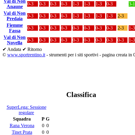
Val di Non
0-3
0-3
0-3
0-3
1-3
1-3
1-3
0-3
3-1
Anaune
Val di Non
0-3
0-3
0-3
0-3
1-3
1-3
1-3
1-3
2-3
Predaia
Fiemme
0-3
0-3
0-3
0-3
0-3
0-3
0-3
0-3
2-3
1-3
Fassa
Val di Non
0-3
0-3
0-3
0-3
0-3
0-3
0-3
0-3
0-3
1-3
Novella
✔ Andata
✔ Ritorno
©
www.sportrentino.it
- strumenti per i siti sportivi - pagina creata in 
Classifica
SuperLega: Sessione
regolare
Squadra
P
G
Rana Verona
0
0
Tinet Prata
0
0