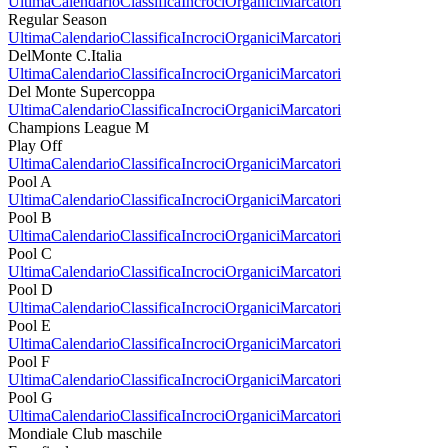
Ultima
Calendario
Classifica
Incroci
Organici
Marcatori
Regular Season
Ultima
Calendario
Classifica
Incroci
Organici
Marcatori
DelMonte C.Italia
Ultima
Calendario
Classifica
Incroci
Organici
Marcatori
Del Monte Supercoppa
Ultima
Calendario
Classifica
Incroci
Organici
Marcatori
Champions League M
Play Off
Ultima
Calendario
Classifica
Incroci
Organici
Marcatori
Pool A
Ultima
Calendario
Classifica
Incroci
Organici
Marcatori
Pool B
Ultima
Calendario
Classifica
Incroci
Organici
Marcatori
Pool C
Ultima
Calendario
Classifica
Incroci
Organici
Marcatori
Pool D
Ultima
Calendario
Classifica
Incroci
Organici
Marcatori
Pool E
Ultima
Calendario
Classifica
Incroci
Organici
Marcatori
Pool F
Ultima
Calendario
Classifica
Incroci
Organici
Marcatori
Pool G
Ultima
Calendario
Classifica
Incroci
Organici
Marcatori
Mondiale Club maschile