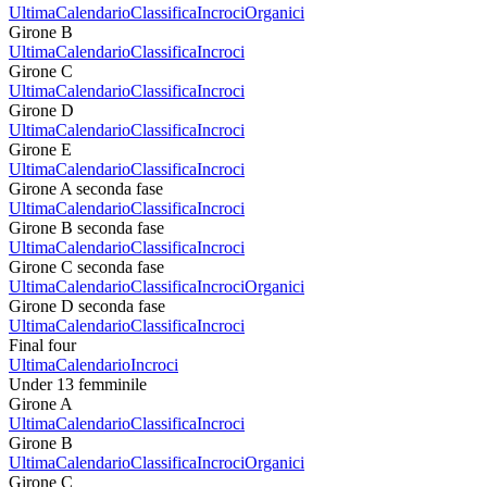
Ultima
Calendario
Classifica
Incroci
Organici
Girone B
Ultima
Calendario
Classifica
Incroci
Girone C
Ultima
Calendario
Classifica
Incroci
Girone D
Ultima
Calendario
Classifica
Incroci
Girone E
Ultima
Calendario
Classifica
Incroci
Girone A seconda fase
Ultima
Calendario
Classifica
Incroci
Girone B seconda fase
Ultima
Calendario
Classifica
Incroci
Girone C seconda fase
Ultima
Calendario
Classifica
Incroci
Organici
Girone D seconda fase
Ultima
Calendario
Classifica
Incroci
Final four
Ultima
Calendario
Incroci
Under 13 femminile
Girone A
Ultima
Calendario
Classifica
Incroci
Girone B
Ultima
Calendario
Classifica
Incroci
Organici
Girone C