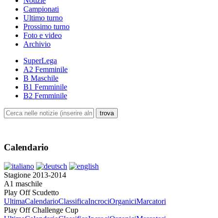
Notizie
Campionati
Ultimo turno
Prossimo turno
Foto e video
Archivio
SuperLega
A2 Femminile
B Maschile
B1 Femminile
B2 Femminile
Calendario
Stagione 2013-2014
A1 maschile
Play Off Scudetto
Ultima
Calendario
Classifica
Incroci
Organici
Marcatori
Play Off Challenge Cup