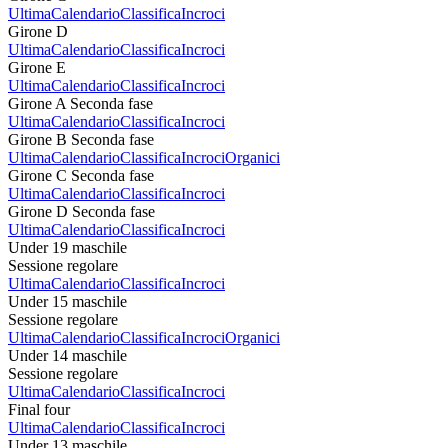
Ultima
Calendario
Classifica
Incroci
Girone D
Ultima
Calendario
Classifica
Incroci
Girone E
Ultima
Calendario
Classifica
Incroci
Girone A Seconda fase
Ultima
Calendario
Classifica
Incroci
Girone B Seconda fase
Ultima
Calendario
Classifica
Incroci
Organici
Girone C Seconda fase
Ultima
Calendario
Classifica
Incroci
Girone D Seconda fase
Ultima
Calendario
Classifica
Incroci
Under 19 maschile
Sessione regolare
Ultima
Calendario
Classifica
Incroci
Under 15 maschile
Sessione regolare
Ultima
Calendario
Classifica
Incroci
Organici
Under 14 maschile
Sessione regolare
Ultima
Calendario
Classifica
Incroci
Final four
Ultima
Calendario
Classifica
Incroci
Under 13 maschile