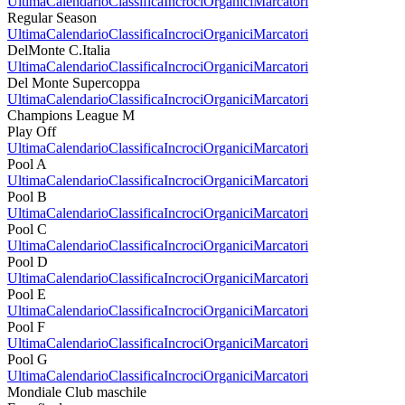
Ultima
Calendario
Classifica
Incroci
Organici
Marcatori
Regular Season
Ultima
Calendario
Classifica
Incroci
Organici
Marcatori
DelMonte C.Italia
Ultima
Calendario
Classifica
Incroci
Organici
Marcatori
Del Monte Supercoppa
Ultima
Calendario
Classifica
Incroci
Organici
Marcatori
Champions League M
Play Off
Ultima
Calendario
Classifica
Incroci
Organici
Marcatori
Pool A
Ultima
Calendario
Classifica
Incroci
Organici
Marcatori
Pool B
Ultima
Calendario
Classifica
Incroci
Organici
Marcatori
Pool C
Ultima
Calendario
Classifica
Incroci
Organici
Marcatori
Pool D
Ultima
Calendario
Classifica
Incroci
Organici
Marcatori
Pool E
Ultima
Calendario
Classifica
Incroci
Organici
Marcatori
Pool F
Ultima
Calendario
Classifica
Incroci
Organici
Marcatori
Pool G
Ultima
Calendario
Classifica
Incroci
Organici
Marcatori
Mondiale Club maschile