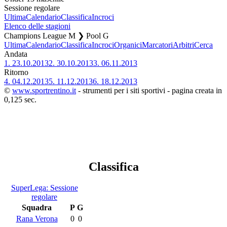
Sessione regolare
Ultima
Calendario
Classifica
Incroci
Elenco delle stagioni
Champions League M ❯ Pool G
Ultima
Calendario
Classifica
Incroci
Organici
Marcatori
Arbitri
Cerca
Andata
1.
23.10.2013
2.
30.10.2013
3.
06.11.2013
Ritorno
4.
04.12.2013
5.
11.12.2013
6.
18.12.2013
©
www.sportrentino.it
- strumenti per i siti sportivi - pagina creata in
0,125 sec.
Classifica
SuperLega: Sessione
regolare
Squadra
P
G
Rana Verona
0
0