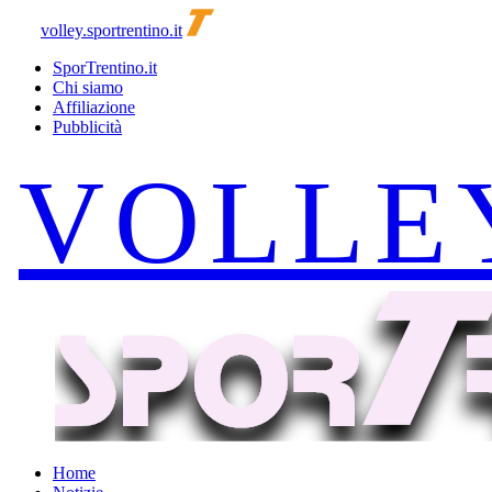
volley.sportrentino.it
SporTrentino.it
Chi siamo
Affiliazione
Pubblicità
Home