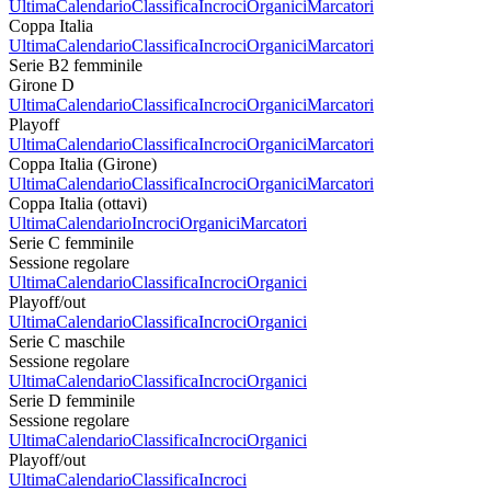
Ultima
Calendario
Classifica
Incroci
Organici
Marcatori
Coppa Italia
Ultima
Calendario
Classifica
Incroci
Organici
Marcatori
Serie B2 femminile
Girone D
Ultima
Calendario
Classifica
Incroci
Organici
Marcatori
Playoff
Ultima
Calendario
Classifica
Incroci
Organici
Marcatori
Coppa Italia (Girone)
Ultima
Calendario
Classifica
Incroci
Organici
Marcatori
Coppa Italia (ottavi)
Ultima
Calendario
Incroci
Organici
Marcatori
Serie C femminile
Sessione regolare
Ultima
Calendario
Classifica
Incroci
Organici
Playoff/out
Ultima
Calendario
Classifica
Incroci
Organici
Serie C maschile
Sessione regolare
Ultima
Calendario
Classifica
Incroci
Organici
Serie D femminile
Sessione regolare
Ultima
Calendario
Classifica
Incroci
Organici
Playoff/out
Ultima
Calendario
Classifica
Incroci