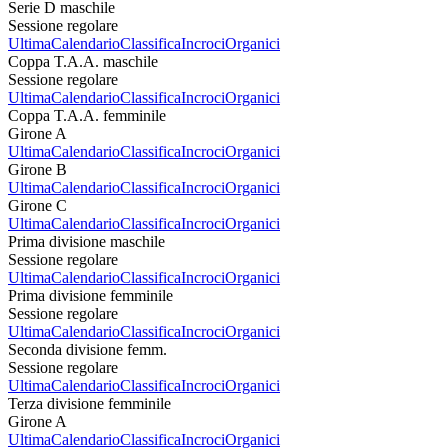
Serie D maschile
Sessione regolare
Ultima
Calendario
Classifica
Incroci
Organici
Coppa T.A.A. maschile
Sessione regolare
Ultima
Calendario
Classifica
Incroci
Organici
Coppa T.A.A. femminile
Girone A
Ultima
Calendario
Classifica
Incroci
Organici
Girone B
Ultima
Calendario
Classifica
Incroci
Organici
Girone C
Ultima
Calendario
Classifica
Incroci
Organici
Prima divisione maschile
Sessione regolare
Ultima
Calendario
Classifica
Incroci
Organici
Prima divisione femminile
Sessione regolare
Ultima
Calendario
Classifica
Incroci
Organici
Seconda divisione femm.
Sessione regolare
Ultima
Calendario
Classifica
Incroci
Organici
Terza divisione femminile
Girone A
Ultima
Calendario
Classifica
Incroci
Organici