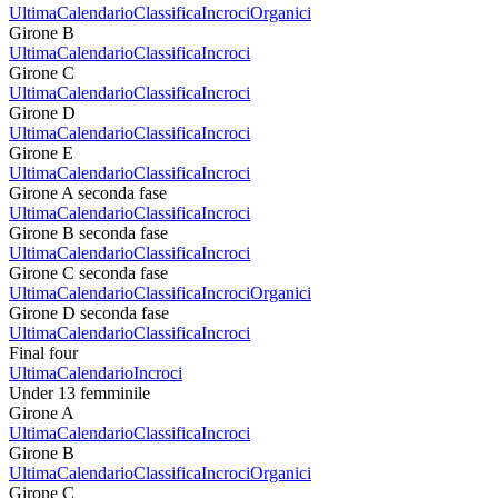
Ultima
Calendario
Classifica
Incroci
Organici
Girone B
Ultima
Calendario
Classifica
Incroci
Girone C
Ultima
Calendario
Classifica
Incroci
Girone D
Ultima
Calendario
Classifica
Incroci
Girone E
Ultima
Calendario
Classifica
Incroci
Girone A seconda fase
Ultima
Calendario
Classifica
Incroci
Girone B seconda fase
Ultima
Calendario
Classifica
Incroci
Girone C seconda fase
Ultima
Calendario
Classifica
Incroci
Organici
Girone D seconda fase
Ultima
Calendario
Classifica
Incroci
Final four
Ultima
Calendario
Incroci
Under 13 femminile
Girone A
Ultima
Calendario
Classifica
Incroci
Girone B
Ultima
Calendario
Classifica
Incroci
Organici
Girone C