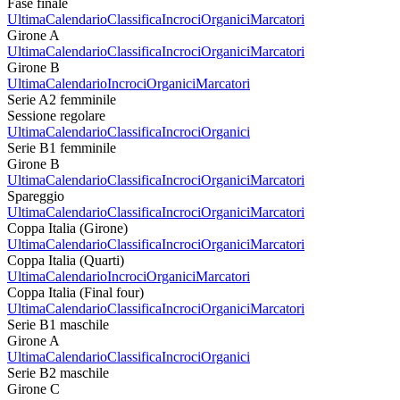
Fase finale
Ultima
Calendario
Classifica
Incroci
Organici
Marcatori
Girone A
Ultima
Calendario
Classifica
Incroci
Organici
Marcatori
Girone B
Ultima
Calendario
Incroci
Organici
Marcatori
Serie A2 femminile
Sessione regolare
Ultima
Calendario
Classifica
Incroci
Organici
Serie B1 femminile
Girone B
Ultima
Calendario
Classifica
Incroci
Organici
Marcatori
Spareggio
Ultima
Calendario
Classifica
Incroci
Organici
Marcatori
Coppa Italia (Girone)
Ultima
Calendario
Classifica
Incroci
Organici
Marcatori
Coppa Italia (Quarti)
Ultima
Calendario
Incroci
Organici
Marcatori
Coppa Italia (Final four)
Ultima
Calendario
Classifica
Incroci
Organici
Marcatori
Serie B1 maschile
Girone A
Ultima
Calendario
Classifica
Incroci
Organici
Serie B2 maschile
Girone C