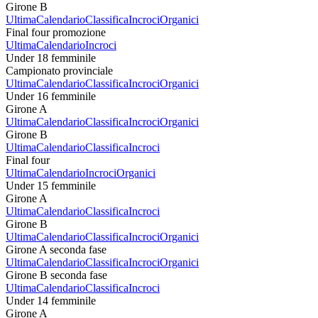
Girone B
Ultima
Calendario
Classifica
Incroci
Organici
Final four promozione
Ultima
Calendario
Incroci
Under 18 femminile
Campionato provinciale
Ultima
Calendario
Classifica
Incroci
Organici
Under 16 femminile
Girone A
Ultima
Calendario
Classifica
Incroci
Organici
Girone B
Ultima
Calendario
Classifica
Incroci
Final four
Ultima
Calendario
Incroci
Organici
Under 15 femminile
Girone A
Ultima
Calendario
Classifica
Incroci
Girone B
Ultima
Calendario
Classifica
Incroci
Organici
Girone A seconda fase
Ultima
Calendario
Classifica
Incroci
Organici
Girone B seconda fase
Ultima
Calendario
Classifica
Incroci
Under 14 femminile
Girone A