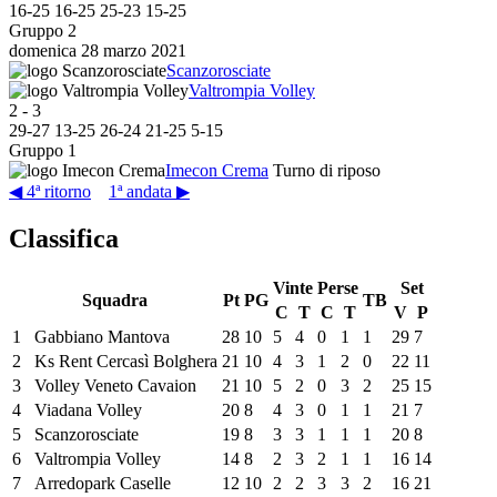
16
-
25
16
-
25
25
-
23
15
-
25
Gruppo 2
domenica 28 marzo 2021
Scanzorosciate
Valtrompia Volley
2
-
3
29
-
27
13
-
25
26
-
24
21
-
25
5
-
15
Gruppo 1
Imecon Crema
Turno di riposo
◀ 4ª ritorno
1ª andata ▶
Classifica
Vinte
Perse
Set
Squadra
Pt
PG
TB
C
T
C
T
V
P
1
Gabbiano Mantova
28
10
5
4
0
1
1
29
7
2
Ks Rent Cercasì Bolghera
21
10
4
3
1
2
0
22
11
3
Volley Veneto Cavaion
21
10
5
2
0
3
2
25
15
4
Viadana Volley
20
8
4
3
0
1
1
21
7
5
Scanzorosciate
19
8
3
3
1
1
1
20
8
6
Valtrompia Volley
14
8
2
3
2
1
1
16
14
7
Arredopark Caselle
12
10
2
2
3
3
2
16
21