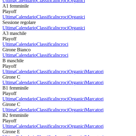
Ultima
Calendario
Classifica
Incroci
Organici
A1 femminile
Playoff
Ultima
Calendario
Classifica
Incroci
Organici
Sessione regolare
Ultima
Calendario
Classifica
Incroci
Organici
A3 maschile
Playoff
Ultima
Calendario
Classifica
Incroci
Girone Bianco
Ultima
Calendario
Classifica
Incroci
B maschile
Playoff
Ultima
Calendario
Classifica
Incroci
Organici
Marcatori
Girone C
Ultima
Calendario
Classifica
Incroci
Organici
Marcatori
B1 femminile
Playoff
Ultima
Calendario
Classifica
Incroci
Organici
Marcatori
Girone C
Ultima
Calendario
Classifica
Incroci
Organici
Marcatori
B2 femminile
Playoff
Ultima
Calendario
Classifica
Incroci
Organici
Marcatori
Girone E