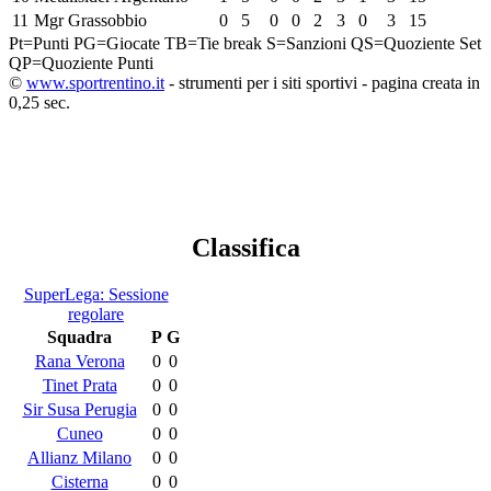
11
Mgr Grassobbio
0
5
0
0
2
3
0
3
15
Pt=Punti
PG=Giocate
TB=Tie break
S=Sanzioni
QS=Quoziente Set
QP=Quoziente Punti
©
www.sportrentino.it
- strumenti per i siti sportivi - pagina creata in
0,25 sec.
Classifica
SuperLega: Sessione
regolare
Squadra
P
G
Rana Verona
0
0
Tinet Prata
0
0
Sir Susa Perugia
0
0
Cuneo
0
0
Allianz Milano
0
0
Cisterna
0
0