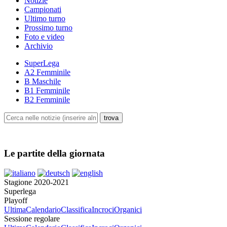
Notizie
Campionati
Ultimo turno
Prossimo turno
Foto e video
Archivio
SuperLega
A2 Femminile
B Maschile
B1 Femminile
B2 Femminile
Le partite della giornata
Stagione 2020-2021
Superlega
Playoff
Ultima
Calendario
Classifica
Incroci
Organici
Sessione regolare