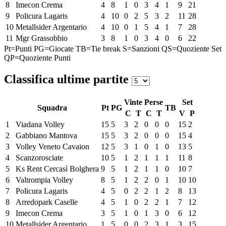
8
Imecon Crema
4
8
1
0
3
4
1
9
21
9
Policura Lagaris
4
10
0
2
5
3
2
11
28
10
Metallsider Argentario
4
10
0
1
5
4
1
7
28
11
Mgr Grassobbio
3
8
1
0
3
4
0
6
22
Pt=Punti
PG=Giocate
TB=Tie break
S=Sanzioni
QS=Quoziente Set
QP=Quoziente Punti
Classifica ultime partite
Vinte
Perse
Set
Squadra
Pt
PG
TB
C
T
C
T
V
P
1
Viadana Volley
15
5
3
2
0
0
0
15
2
2
Gabbiano Mantova
15
5
3
2
0
0
0
15
4
3
Volley Veneto Cavaion
12
5
3
1
0
1
0
13
5
4
Scanzorosciate
10
5
1
2
1
1
1
11
8
5
Ks Rent Cercasì Bolghera
9
5
1
2
1
1
0
10
7
6
Valtrompia Volley
8
5
1
2
2
0
1
10
10
7
Policura Lagaris
4
5
0
2
2
1
2
8
13
8
Arredopark Caselle
4
5
1
0
2
2
1
7
12
9
Imecon Crema
3
5
1
0
1
3
0
6
12
10
Metallsider Argentario
1
5
0
0
2
3
1
3
15