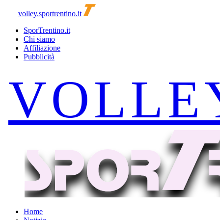
volley.sportrentino.it
SporTrentino.it
Chi siamo
Affiliazione
Pubblicità
Home