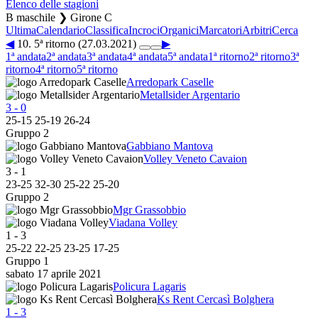
Elenco delle stagioni
B maschile ❯ Girone C
Ultima
Calendario
Classifica
Incroci
Organici
Marcatori
Arbitri
Cerca
◀
10. 5ª ritorno (27.03.2021)
▶
1ª andata
2ª andata
3ª andata
4ª andata
5ª andata
1ª ritorno
2ª ritorno
3ª
ritorno
4ª ritorno
5ª ritorno
Arredopark Caselle
Metallsider Argentario
3
-
0
25
-
15
25
-
19
26
-
24
Gruppo 2
Gabbiano Mantova
Volley Veneto Cavaion
3
-
1
23
-
25
32
-
30
25
-
22
25
-
20
Gruppo 2
Mgr Grassobbio
Viadana Volley
1
-
3
25
-
22
22
-
25
23
-
25
17
-
25
Gruppo 1
sabato 17 aprile 2021
Policura Lagaris
Ks Rent Cercasì Bolghera
1
-
3