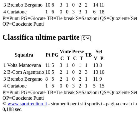
3
Brembo Bergamo
10
6
3
1
0
2
2
14
11
4
Curtatone
1
6
0
0
3
3
1
6
18
Pt=Punti
PG=Giocate
TB=Tie break
S=Sanzioni
QS=Quoziente Set
QP=Quoziente Punti
Classifica ultime partite
Vinte
Perse
Set
Squadra
Pt
PG
TB
C
T
C
T
V
P
1
Volta Mantovana
11
5
3
1
0
1
1
13
8
2
B-Com Argentario
10
5
2
1
0
2
3
13
10
3
Brembo Bergamo
8
5
2
1
0
2
1
11
9
4
Curtatone
1
5
0
0
3
2
1
5
15
Pt=Punti
PG=Giocate
TB=Tie break
S=Sanzioni
QS=Quoziente Set
QP=Quoziente Punti
©
www.sportrentino.it
- strumenti per i siti sportivi - pagina creata in
0,188 sec.