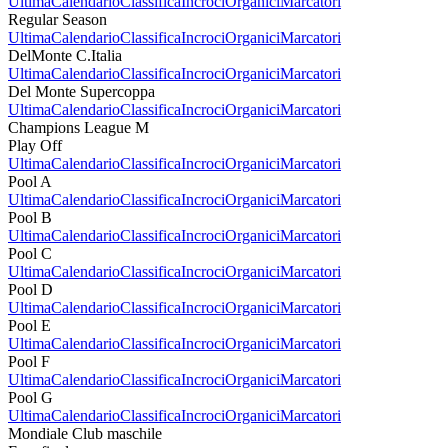
Ultima
Calendario
Classifica
Incroci
Organici
Marcatori
Regular Season
Ultima
Calendario
Classifica
Incroci
Organici
Marcatori
DelMonte C.Italia
Ultima
Calendario
Classifica
Incroci
Organici
Marcatori
Del Monte Supercoppa
Ultima
Calendario
Classifica
Incroci
Organici
Marcatori
Champions League M
Play Off
Ultima
Calendario
Classifica
Incroci
Organici
Marcatori
Pool A
Ultima
Calendario
Classifica
Incroci
Organici
Marcatori
Pool B
Ultima
Calendario
Classifica
Incroci
Organici
Marcatori
Pool C
Ultima
Calendario
Classifica
Incroci
Organici
Marcatori
Pool D
Ultima
Calendario
Classifica
Incroci
Organici
Marcatori
Pool E
Ultima
Calendario
Classifica
Incroci
Organici
Marcatori
Pool F
Ultima
Calendario
Classifica
Incroci
Organici
Marcatori
Pool G
Ultima
Calendario
Classifica
Incroci
Organici
Marcatori
Mondiale Club maschile