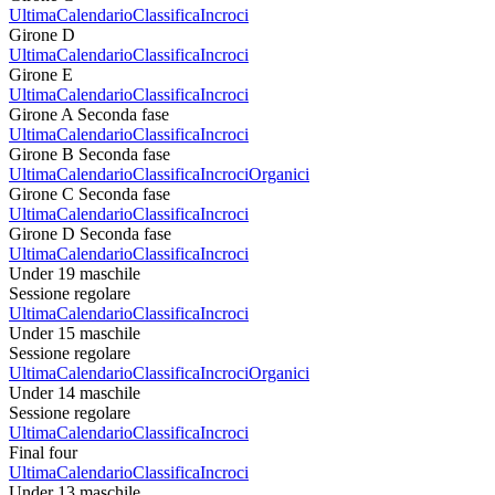
Ultima
Calendario
Classifica
Incroci
Girone D
Ultima
Calendario
Classifica
Incroci
Girone E
Ultima
Calendario
Classifica
Incroci
Girone A Seconda fase
Ultima
Calendario
Classifica
Incroci
Girone B Seconda fase
Ultima
Calendario
Classifica
Incroci
Organici
Girone C Seconda fase
Ultima
Calendario
Classifica
Incroci
Girone D Seconda fase
Ultima
Calendario
Classifica
Incroci
Under 19 maschile
Sessione regolare
Ultima
Calendario
Classifica
Incroci
Under 15 maschile
Sessione regolare
Ultima
Calendario
Classifica
Incroci
Organici
Under 14 maschile
Sessione regolare
Ultima
Calendario
Classifica
Incroci
Final four
Ultima
Calendario
Classifica
Incroci
Under 13 maschile