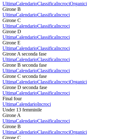
Ultima
Calendario
Classifica
Incroci
Organici
Girone B
Ultima
Calendario
Classifica
Incroci
Girone C
Ultima
Calendario
Classifica
Incroci
Girone D
Ultima
Calendario
Classifica
Incroci
Girone E
Ultima
Calendario
Classifica
Incroci
Girone A seconda fase
Ultima
Calendario
Classifica
Incroci
Girone B seconda fase
Ultima
Calendario
Classifica
Incroci
Girone C seconda fase
Ultima
Calendario
Classifica
Incroci
Organici
Girone D seconda fase
Ultima
Calendario
Classifica
Incroci
Final four
Ultima
Calendario
Incroci
Under 13 femminile
Girone A
Ultima
Calendario
Classifica
Incroci
Girone B
Ultima
Calendario
Classifica
Incroci
Organici
Girone C