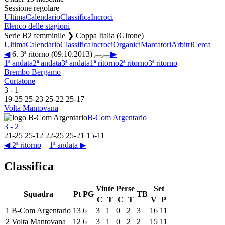
Sessione regolare
Ultima
Calendario
Classifica
Incroci
Elenco delle stagioni
Serie B2 femminile ❯ Coppa Italia (Girone)
Ultima
Calendario
Classifica
Incroci
Organici
Marcatori
Arbitri
Cerca
◀
6. 3ª ritorno (09.10.2013)
▶
1ª andata
2ª andata
3ª andata
1ª ritorno
2ª ritorno
3ª ritorno
Brembo Bergamo
Curtatone
3
-
1
19
-
25
25
-
23
25
-
22
25
-
17
Volta Mantovana
B-Com Argentario
3
-
2
21
-
25
25
-
12
22
-
25
25
-
21
15
-
11
◀ 2ª ritorno
1ª andata ▶
Classifica
Vinte
Perse
Set
Squadra
Pt
PG
TB
C
T
C
T
V
P
1
B-Com Argentario
13
6
3
1
0
2
3
16
11
2
Volta Mantovana
12
6
3
1
0
2
2
15
11