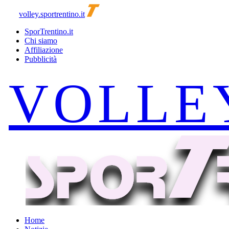
volley.sportrentino.it
SporTrentino.it
Chi siamo
Affiliazione
Pubblicità
Home