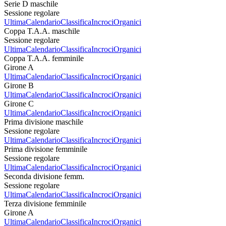
Serie D maschile
Sessione regolare
Ultima
Calendario
Classifica
Incroci
Organici
Coppa T.A.A. maschile
Sessione regolare
Ultima
Calendario
Classifica
Incroci
Organici
Coppa T.A.A. femminile
Girone A
Ultima
Calendario
Classifica
Incroci
Organici
Girone B
Ultima
Calendario
Classifica
Incroci
Organici
Girone C
Ultima
Calendario
Classifica
Incroci
Organici
Prima divisione maschile
Sessione regolare
Ultima
Calendario
Classifica
Incroci
Organici
Prima divisione femminile
Sessione regolare
Ultima
Calendario
Classifica
Incroci
Organici
Seconda divisione femm.
Sessione regolare
Ultima
Calendario
Classifica
Incroci
Organici
Terza divisione femminile
Girone A
Ultima
Calendario
Classifica
Incroci
Organici