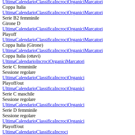
Ultima
Calendario
Classifica
Incroci
Organici
Marcatori
Coppa Italia
Ultima
Calendario
Classifica
Incroci
Organici
Marcatori
Serie B2 femminile
Girone D
Ultima
Calendario
Classifica
Incroci
Organici
Marcatori
Playoff
Ultima
Calendario
Classifica
Incroci
Organici
Marcatori
Coppa Italia (Girone)
Ultima
Calendario
Classifica
Incroci
Organici
Marcatori
Coppa Italia (ottavi)
Ultima
Calendario
Incroci
Organici
Marcatori
Serie C femminile
Sessione regolare
Ultima
Calendario
Classifica
Incroci
Organici
Playoff/out
Ultima
Calendario
Classifica
Incroci
Organici
Serie C maschile
Sessione regolare
Ultima
Calendario
Classifica
Incroci
Organici
Serie D femminile
Sessione regolare
Ultima
Calendario
Classifica
Incroci
Organici
Playoff/out
Ultima
Calendario
Classifica
Incroci