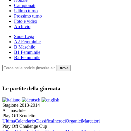
Notizie
Campionati
Ultimo turno
Prossimo turno
Foto e video
Archivio
SuperLega
A2 Femminile
B Maschile
B1 Femminile
B2 Femminile
Le partite della giornata
Stagione 2013-2014
A1 maschile
Play Off Scudetto
Ultima
Calendario
Classifica
Incroci
Organici
Marcatori
Play Off Challenge Cup