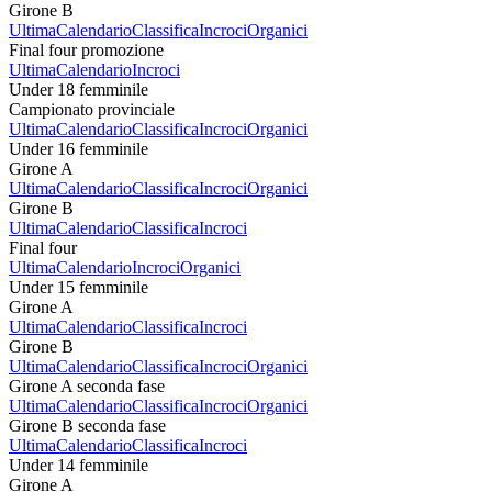
Girone B
Ultima
Calendario
Classifica
Incroci
Organici
Final four promozione
Ultima
Calendario
Incroci
Under 18 femminile
Campionato provinciale
Ultima
Calendario
Classifica
Incroci
Organici
Under 16 femminile
Girone A
Ultima
Calendario
Classifica
Incroci
Organici
Girone B
Ultima
Calendario
Classifica
Incroci
Final four
Ultima
Calendario
Incroci
Organici
Under 15 femminile
Girone A
Ultima
Calendario
Classifica
Incroci
Girone B
Ultima
Calendario
Classifica
Incroci
Organici
Girone A seconda fase
Ultima
Calendario
Classifica
Incroci
Organici
Girone B seconda fase
Ultima
Calendario
Classifica
Incroci
Under 14 femminile
Girone A