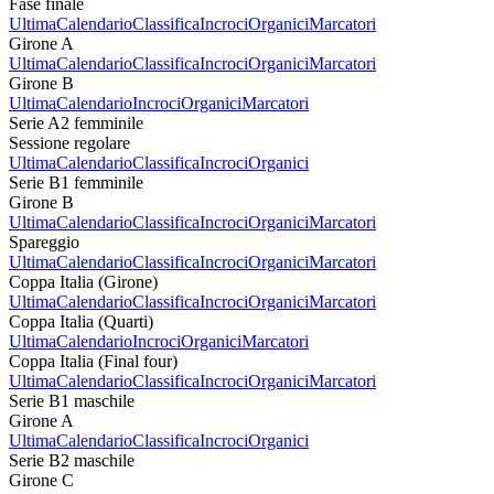
Fase finale
Ultima
Calendario
Classifica
Incroci
Organici
Marcatori
Girone A
Ultima
Calendario
Classifica
Incroci
Organici
Marcatori
Girone B
Ultima
Calendario
Incroci
Organici
Marcatori
Serie A2 femminile
Sessione regolare
Ultima
Calendario
Classifica
Incroci
Organici
Serie B1 femminile
Girone B
Ultima
Calendario
Classifica
Incroci
Organici
Marcatori
Spareggio
Ultima
Calendario
Classifica
Incroci
Organici
Marcatori
Coppa Italia (Girone)
Ultima
Calendario
Classifica
Incroci
Organici
Marcatori
Coppa Italia (Quarti)
Ultima
Calendario
Incroci
Organici
Marcatori
Coppa Italia (Final four)
Ultima
Calendario
Classifica
Incroci
Organici
Marcatori
Serie B1 maschile
Girone A
Ultima
Calendario
Classifica
Incroci
Organici
Serie B2 maschile
Girone C