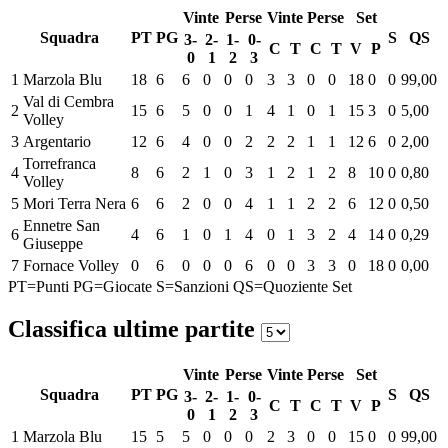
Vinte
Perse
Vinte
Perse
Set
Squadra
PT
PG
S
QS
3-
2-
1-
0-
C
T
C
T
V
P
0
1
2
3
1
Marzola Blu
18
6
6
0
0
0
3
3
0
0
18
0
0
99,00
Val di Cembra
2
15
6
5
0
0
1
4
1
0
1
15
3
0
5,00
Volley
3
Argentario
12
6
4
0
0
2
2
2
1
1
12
6
0
2,00
Torrefranca
4
8
6
2
1
0
3
1
2
1
2
8
10
0
0,80
Volley
5
Mori Terra Nera
6
6
2
0
0
4
1
1
2
2
6
12
0
0,50
Ennetre San
6
4
6
1
0
1
4
0
1
3
2
4
14
0
0,29
Giuseppe
7
Fornace Volley
0
6
0
0
0
6
0
0
3
3
0
18
0
0,00
PT=Punti
PG=Giocate
S=Sanzioni
QS=Quoziente Set
Classifica ultime partite
Vinte
Perse
Vinte
Perse
Set
Squadra
PT
PG
S
QS
3-
2-
1-
0-
C
T
C
T
V
P
0
1
2
3
1
Marzola Blu
15
5
5
0
0
0
2
3
0
0
15
0
0
99,00