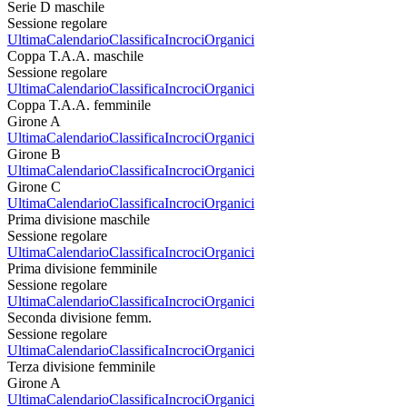
Serie D maschile
Sessione regolare
Ultima
Calendario
Classifica
Incroci
Organici
Coppa T.A.A. maschile
Sessione regolare
Ultima
Calendario
Classifica
Incroci
Organici
Coppa T.A.A. femminile
Girone A
Ultima
Calendario
Classifica
Incroci
Organici
Girone B
Ultima
Calendario
Classifica
Incroci
Organici
Girone C
Ultima
Calendario
Classifica
Incroci
Organici
Prima divisione maschile
Sessione regolare
Ultima
Calendario
Classifica
Incroci
Organici
Prima divisione femminile
Sessione regolare
Ultima
Calendario
Classifica
Incroci
Organici
Seconda divisione femm.
Sessione regolare
Ultima
Calendario
Classifica
Incroci
Organici
Terza divisione femminile
Girone A
Ultima
Calendario
Classifica
Incroci
Organici