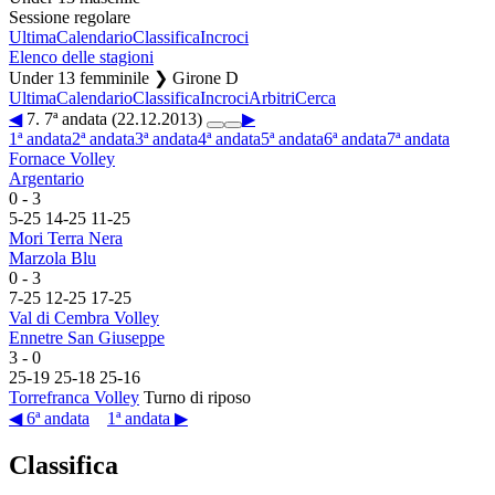
Sessione regolare
Ultima
Calendario
Classifica
Incroci
Elenco delle stagioni
Under 13 femminile ❯ Girone D
Ultima
Calendario
Classifica
Incroci
Arbitri
Cerca
◀
7. 7ª andata (22.12.2013)
▶
1ª andata
2ª andata
3ª andata
4ª andata
5ª andata
6ª andata
7ª andata
Fornace Volley
Argentario
0
-
3
5
-
25
14
-
25
11
-
25
Mori Terra Nera
Marzola Blu
0
-
3
7
-
25
12
-
25
17
-
25
Val di Cembra Volley
Ennetre San Giuseppe
3
-
0
25
-
19
25
-
18
25
-
16
Torrefranca Volley
Turno di riposo
◀ 6ª andata
1ª andata ▶
Classifica