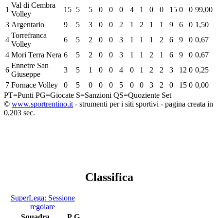
Val di Cembra
1
15
5
5
0
0
0
4
1
0
0
15
0
0
99,00
Volley
3
Argentario
9
5
3
0
0
2
1
2
1
1
9
6
0
1,50
Torrefranca
4
6
5
2
0
0
3
1
1
1
2
6
9
0
0,67
Volley
4
Mori Terra Nera
6
5
2
0
0
3
1
1
2
1
6
9
0
0,67
Ennetre San
6
3
5
1
0
0
4
0
1
2
2
3
12
0
0,25
Giuseppe
7
Fornace Volley
0
5
0
0
0
5
0
0
3
2
0
15
0
0,00
PT=Punti
PG=Giocate
S=Sanzioni
QS=Quoziente Set
©
www.sportrentino.it
- strumenti per i siti sportivi - pagina creata in
0,203 sec.
Classifica
SuperLega: Sessione
regolare
Squadra
P
G