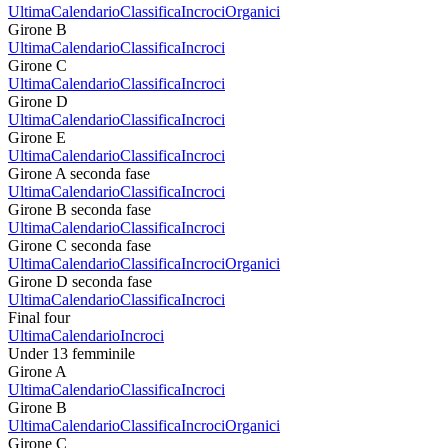
Ultima
Calendario
Classifica
Incroci
Organici
Girone B
Ultima
Calendario
Classifica
Incroci
Girone C
Ultima
Calendario
Classifica
Incroci
Girone D
Ultima
Calendario
Classifica
Incroci
Girone E
Ultima
Calendario
Classifica
Incroci
Girone A seconda fase
Ultima
Calendario
Classifica
Incroci
Girone B seconda fase
Ultima
Calendario
Classifica
Incroci
Girone C seconda fase
Ultima
Calendario
Classifica
Incroci
Organici
Girone D seconda fase
Ultima
Calendario
Classifica
Incroci
Final four
Ultima
Calendario
Incroci
Under 13 femminile
Girone A
Ultima
Calendario
Classifica
Incroci
Girone B
Ultima
Calendario
Classifica
Incroci
Organici
Girone C