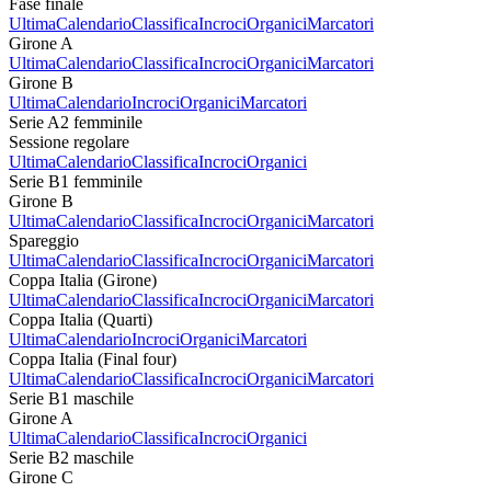
Fase finale
Ultima
Calendario
Classifica
Incroci
Organici
Marcatori
Girone A
Ultima
Calendario
Classifica
Incroci
Organici
Marcatori
Girone B
Ultima
Calendario
Incroci
Organici
Marcatori
Serie A2 femminile
Sessione regolare
Ultima
Calendario
Classifica
Incroci
Organici
Serie B1 femminile
Girone B
Ultima
Calendario
Classifica
Incroci
Organici
Marcatori
Spareggio
Ultima
Calendario
Classifica
Incroci
Organici
Marcatori
Coppa Italia (Girone)
Ultima
Calendario
Classifica
Incroci
Organici
Marcatori
Coppa Italia (Quarti)
Ultima
Calendario
Incroci
Organici
Marcatori
Coppa Italia (Final four)
Ultima
Calendario
Classifica
Incroci
Organici
Marcatori
Serie B1 maschile
Girone A
Ultima
Calendario
Classifica
Incroci
Organici
Serie B2 maschile
Girone C