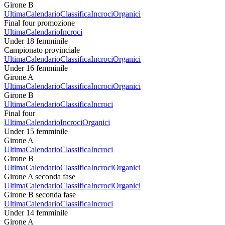
Girone B
Ultima
Calendario
Classifica
Incroci
Organici
Final four promozione
Ultima
Calendario
Incroci
Under 18 femminile
Campionato provinciale
Ultima
Calendario
Classifica
Incroci
Organici
Under 16 femminile
Girone A
Ultima
Calendario
Classifica
Incroci
Organici
Girone B
Ultima
Calendario
Classifica
Incroci
Final four
Ultima
Calendario
Incroci
Organici
Under 15 femminile
Girone A
Ultima
Calendario
Classifica
Incroci
Girone B
Ultima
Calendario
Classifica
Incroci
Organici
Girone A seconda fase
Ultima
Calendario
Classifica
Incroci
Organici
Girone B seconda fase
Ultima
Calendario
Classifica
Incroci
Under 14 femminile
Girone A