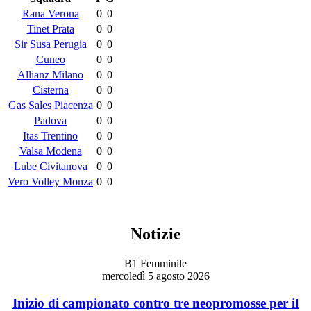
Rana Verona
0
0
Tinet Prata
0
0
Sir Susa Perugia
0
0
Cuneo
0
0
Allianz Milano
0
0
Cisterna
0
0
Gas Sales Piacenza
0
0
Padova
0
0
Itas Trentino
0
0
Valsa Modena
0
0
Lube Civitanova
0
0
Vero Volley Monza
0
0
Notizie
B1 Femminile
mercoledì 5 agosto 2026
Inizio di campionato contro tre neopromosse per il