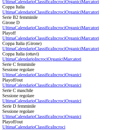
Ultima
Calendario
Classifica
Incroci
Organici
Marcatori
Coppa Italia
Ultima
Calendario
Classifica
Incroci
Organici
Marcatori
Serie B2 femminile
Girone D
Ultima
Calendario
Classifica
Incroci
Organici
Marcatori
Playoff
Ultima
Calendario
Classifica
Incroci
Organici
Marcatori
Coppa Italia (Girone)
Ultima
Calendario
Classifica
Incroci
Organici
Marcatori
Coppa Italia (ottavi)
Ultima
Calendario
Incroci
Organici
Marcatori
Serie C femminile
Sessione regolare
Ultima
Calendario
Classifica
Incroci
Organici
Playoff/out
Ultima
Calendario
Classifica
Incroci
Organici
Serie C maschile
Sessione regolare
Ultima
Calendario
Classifica
Incroci
Organici
Serie D femminile
Sessione regolare
Ultima
Calendario
Classifica
Incroci
Organici
Playoff/out
Ultima
Calendario
Classifica
Incroci