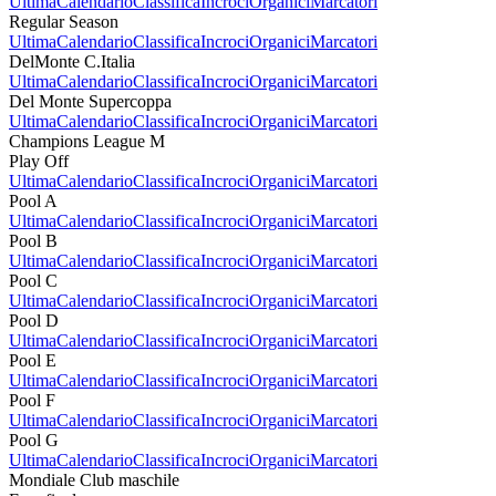
Ultima
Calendario
Classifica
Incroci
Organici
Marcatori
Regular Season
Ultima
Calendario
Classifica
Incroci
Organici
Marcatori
DelMonte C.Italia
Ultima
Calendario
Classifica
Incroci
Organici
Marcatori
Del Monte Supercoppa
Ultima
Calendario
Classifica
Incroci
Organici
Marcatori
Champions League M
Play Off
Ultima
Calendario
Classifica
Incroci
Organici
Marcatori
Pool A
Ultima
Calendario
Classifica
Incroci
Organici
Marcatori
Pool B
Ultima
Calendario
Classifica
Incroci
Organici
Marcatori
Pool C
Ultima
Calendario
Classifica
Incroci
Organici
Marcatori
Pool D
Ultima
Calendario
Classifica
Incroci
Organici
Marcatori
Pool E
Ultima
Calendario
Classifica
Incroci
Organici
Marcatori
Pool F
Ultima
Calendario
Classifica
Incroci
Organici
Marcatori
Pool G
Ultima
Calendario
Classifica
Incroci
Organici
Marcatori
Mondiale Club maschile