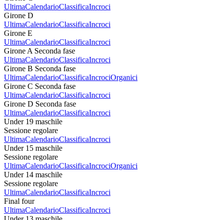
Ultima
Calendario
Classifica
Incroci
Girone D
Ultima
Calendario
Classifica
Incroci
Girone E
Ultima
Calendario
Classifica
Incroci
Girone A Seconda fase
Ultima
Calendario
Classifica
Incroci
Girone B Seconda fase
Ultima
Calendario
Classifica
Incroci
Organici
Girone C Seconda fase
Ultima
Calendario
Classifica
Incroci
Girone D Seconda fase
Ultima
Calendario
Classifica
Incroci
Under 19 maschile
Sessione regolare
Ultima
Calendario
Classifica
Incroci
Under 15 maschile
Sessione regolare
Ultima
Calendario
Classifica
Incroci
Organici
Under 14 maschile
Sessione regolare
Ultima
Calendario
Classifica
Incroci
Final four
Ultima
Calendario
Classifica
Incroci
Under 13 maschile