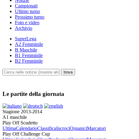
Notizie
Campionati
Ultimo turno
Prossimo turno
Foto e video
Archivio
SuperLega
A2 Femminile
B Maschile
B1 Femminile
B2 Femminile
Le partite della giornata
Stagione 2013-2014
A1 maschile
Play Off Scudetto
Ultima
Calendario
Classifica
Incroci
Organici
Marcatori
Play Off Challenge Cup