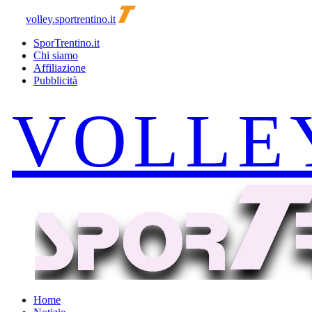
volley.sportrentino.it
SporTrentino.it
Chi siamo
Affiliazione
Pubblicità
Home