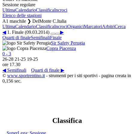
Sessione regolare
Ultima
Calendario
Classifica
Incroci
Elenco delle stagioni
A1 maschile ❯ DelMonte C.Italia
Ultima
Calendario
Classifica
Incroci
Organici
Marcatori
Arbitri
Cerca
◀
1. Finale (09.03.2014)
▶
Quarti di finale
Semifinali
Finale
Sir Safety Perugia
Copra Piacenza
0
-
3
26
-
28
21
-
25
19
-
25
ore 17.30
◀ Semifinali
Quarti di finale ▶
©
www.sportrentino.it
- strumenti per i siti sportivi - pagina creata in
0,156 sec.
Classifica
SuperLega: Sessione