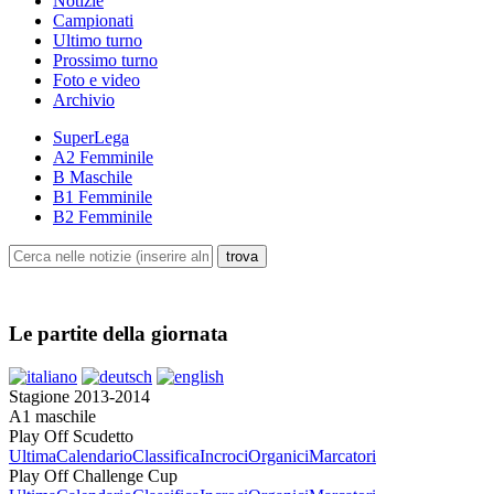
Notizie
Campionati
Ultimo turno
Prossimo turno
Foto e video
Archivio
SuperLega
A2 Femminile
B Maschile
B1 Femminile
B2 Femminile
Le partite della giornata
Stagione 2013-2014
A1 maschile
Play Off Scudetto
Ultima
Calendario
Classifica
Incroci
Organici
Marcatori
Play Off Challenge Cup