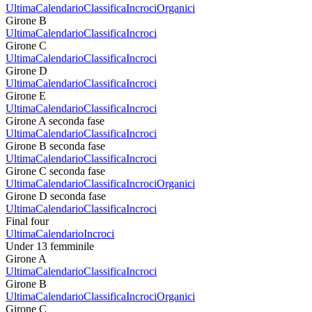
Ultima
Calendario
Classifica
Incroci
Organici
Girone B
Ultima
Calendario
Classifica
Incroci
Girone C
Ultima
Calendario
Classifica
Incroci
Girone D
Ultima
Calendario
Classifica
Incroci
Girone E
Ultima
Calendario
Classifica
Incroci
Girone A seconda fase
Ultima
Calendario
Classifica
Incroci
Girone B seconda fase
Ultima
Calendario
Classifica
Incroci
Girone C seconda fase
Ultima
Calendario
Classifica
Incroci
Organici
Girone D seconda fase
Ultima
Calendario
Classifica
Incroci
Final four
Ultima
Calendario
Incroci
Under 13 femminile
Girone A
Ultima
Calendario
Classifica
Incroci
Girone B
Ultima
Calendario
Classifica
Incroci
Organici
Girone C