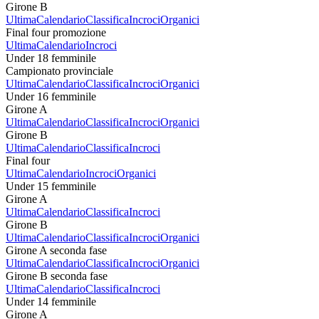
Girone B
Ultima
Calendario
Classifica
Incroci
Organici
Final four promozione
Ultima
Calendario
Incroci
Under 18 femminile
Campionato provinciale
Ultima
Calendario
Classifica
Incroci
Organici
Under 16 femminile
Girone A
Ultima
Calendario
Classifica
Incroci
Organici
Girone B
Ultima
Calendario
Classifica
Incroci
Final four
Ultima
Calendario
Incroci
Organici
Under 15 femminile
Girone A
Ultima
Calendario
Classifica
Incroci
Girone B
Ultima
Calendario
Classifica
Incroci
Organici
Girone A seconda fase
Ultima
Calendario
Classifica
Incroci
Organici
Girone B seconda fase
Ultima
Calendario
Classifica
Incroci
Under 14 femminile
Girone A