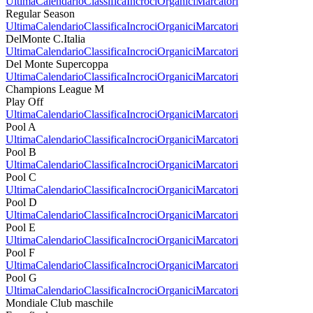
Ultima
Calendario
Classifica
Incroci
Organici
Marcatori
Regular Season
Ultima
Calendario
Classifica
Incroci
Organici
Marcatori
DelMonte C.Italia
Ultima
Calendario
Classifica
Incroci
Organici
Marcatori
Del Monte Supercoppa
Ultima
Calendario
Classifica
Incroci
Organici
Marcatori
Champions League M
Play Off
Ultima
Calendario
Classifica
Incroci
Organici
Marcatori
Pool A
Ultima
Calendario
Classifica
Incroci
Organici
Marcatori
Pool B
Ultima
Calendario
Classifica
Incroci
Organici
Marcatori
Pool C
Ultima
Calendario
Classifica
Incroci
Organici
Marcatori
Pool D
Ultima
Calendario
Classifica
Incroci
Organici
Marcatori
Pool E
Ultima
Calendario
Classifica
Incroci
Organici
Marcatori
Pool F
Ultima
Calendario
Classifica
Incroci
Organici
Marcatori
Pool G
Ultima
Calendario
Classifica
Incroci
Organici
Marcatori
Mondiale Club maschile