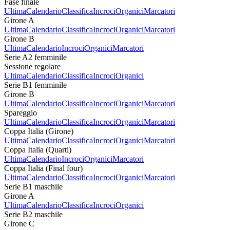
Fase finale
Ultima
Calendario
Classifica
Incroci
Organici
Marcatori
Girone A
Ultima
Calendario
Classifica
Incroci
Organici
Marcatori
Girone B
Ultima
Calendario
Incroci
Organici
Marcatori
Serie A2 femminile
Sessione regolare
Ultima
Calendario
Classifica
Incroci
Organici
Serie B1 femminile
Girone B
Ultima
Calendario
Classifica
Incroci
Organici
Marcatori
Spareggio
Ultima
Calendario
Classifica
Incroci
Organici
Marcatori
Coppa Italia (Girone)
Ultima
Calendario
Classifica
Incroci
Organici
Marcatori
Coppa Italia (Quarti)
Ultima
Calendario
Incroci
Organici
Marcatori
Coppa Italia (Final four)
Ultima
Calendario
Classifica
Incroci
Organici
Marcatori
Serie B1 maschile
Girone A
Ultima
Calendario
Classifica
Incroci
Organici
Serie B2 maschile
Girone C