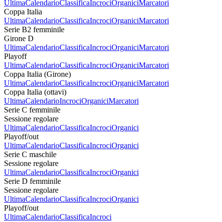
Ultima
Calendario
Classifica
Incroci
Organici
Marcatori
Coppa Italia
Ultima
Calendario
Classifica
Incroci
Organici
Marcatori
Serie B2 femminile
Girone D
Ultima
Calendario
Classifica
Incroci
Organici
Marcatori
Playoff
Ultima
Calendario
Classifica
Incroci
Organici
Marcatori
Coppa Italia (Girone)
Ultima
Calendario
Classifica
Incroci
Organici
Marcatori
Coppa Italia (ottavi)
Ultima
Calendario
Incroci
Organici
Marcatori
Serie C femminile
Sessione regolare
Ultima
Calendario
Classifica
Incroci
Organici
Playoff/out
Ultima
Calendario
Classifica
Incroci
Organici
Serie C maschile
Sessione regolare
Ultima
Calendario
Classifica
Incroci
Organici
Serie D femminile
Sessione regolare
Ultima
Calendario
Classifica
Incroci
Organici
Playoff/out
Ultima
Calendario
Classifica
Incroci