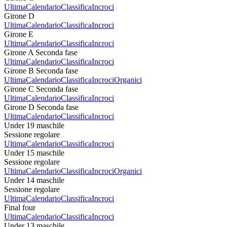
Ultima
Calendario
Classifica
Incroci
Girone D
Ultima
Calendario
Classifica
Incroci
Girone E
Ultima
Calendario
Classifica
Incroci
Girone A Seconda fase
Ultima
Calendario
Classifica
Incroci
Girone B Seconda fase
Ultima
Calendario
Classifica
Incroci
Organici
Girone C Seconda fase
Ultima
Calendario
Classifica
Incroci
Girone D Seconda fase
Ultima
Calendario
Classifica
Incroci
Under 19 maschile
Sessione regolare
Ultima
Calendario
Classifica
Incroci
Under 15 maschile
Sessione regolare
Ultima
Calendario
Classifica
Incroci
Organici
Under 14 maschile
Sessione regolare
Ultima
Calendario
Classifica
Incroci
Final four
Ultima
Calendario
Classifica
Incroci
Under 13 maschile