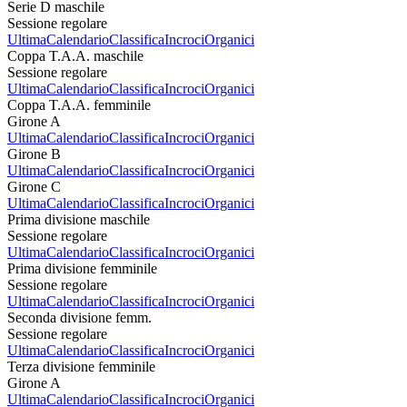
Serie D maschile
Sessione regolare
Ultima
Calendario
Classifica
Incroci
Organici
Coppa T.A.A. maschile
Sessione regolare
Ultima
Calendario
Classifica
Incroci
Organici
Coppa T.A.A. femminile
Girone A
Ultima
Calendario
Classifica
Incroci
Organici
Girone B
Ultima
Calendario
Classifica
Incroci
Organici
Girone C
Ultima
Calendario
Classifica
Incroci
Organici
Prima divisione maschile
Sessione regolare
Ultima
Calendario
Classifica
Incroci
Organici
Prima divisione femminile
Sessione regolare
Ultima
Calendario
Classifica
Incroci
Organici
Seconda divisione femm.
Sessione regolare
Ultima
Calendario
Classifica
Incroci
Organici
Terza divisione femminile
Girone A
Ultima
Calendario
Classifica
Incroci
Organici