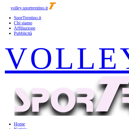
volley.sportrentino.it
SporTrentino.it
Chi siamo
Affiliazione
Pubblicità
Home