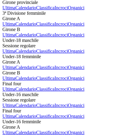
Girone provinciale
Ultima
Calendario
Classifica
Incroci
Organici
3ª Divisione femminile
Girone A
Ultima
Calendario
Classifica
Incroci
Organici
Girone B
Ultima
Calendario
Classifica
Incroci
Organici
Under-18 maschile
Sessione regolare
Ultima
Calendario
Classifica
Incroci
Organici
Under-18 femminile
Girone A
Ultima
Calendario
Classifica
Incroci
Organici
Girone B
Ultima
Calendario
Classifica
Incroci
Organici
Final four
Ultima
Calendario
Classifica
Incroci
Organici
Under-16 maschile
Sessione regolare
Ultima
Calendario
Classifica
Incroci
Organici
Final four
Ultima
Calendario
Classifica
Incroci
Organici
Under-16 femminile
Girone A
Ultima
Calendario
Classifica
Incroci
Organici