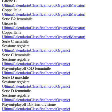
Girone C
Ultima
Calendario
Classifica
Incroci
Organici
Marcatori
Coppa Italia
Ultima
Calendario
Classifica
Incroci
Organici
Marcatori
Serie B2 femminile
Girone B
Ultima
Calendario
Classifica
Incroci
Organici
Marcatori
Coppa Italia
Ultima
Calendario
Classifica
Incroci
Organici
Marcatori
Serie C maschile
Sessione regolare
Ultima
Calendario
Classifica
Incroci
Organici
Serie C femminile
Sessione regolare
Ultima
Calendario
Classifica
Incroci
Organici
Playout/playoff C/D femminile
Ultima
Calendario
Classifica
Incroci
Organici
Serie D maschile
Sessione regolare
Ultima
Calendario
Classifica
Incroci
Organici
Serie D femminile
Sessione regolare
Ultima
Calendario
Classifica
Incroci
Organici
Playout/playoff D/Prima divisione
Ultima
Calendario
Classifica
Incroci
Organici