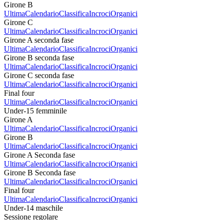
Girone B
Ultima
Calendario
Classifica
Incroci
Organici
Girone C
Ultima
Calendario
Classifica
Incroci
Organici
Girone A seconda fase
Ultima
Calendario
Classifica
Incroci
Organici
Girone B seconda fase
Ultima
Calendario
Classifica
Incroci
Organici
Girone C seconda fase
Ultima
Calendario
Classifica
Incroci
Organici
Final four
Ultima
Calendario
Classifica
Incroci
Organici
Under-15 femminile
Girone A
Ultima
Calendario
Classifica
Incroci
Organici
Girone B
Ultima
Calendario
Classifica
Incroci
Organici
Girone A Seconda fase
Ultima
Calendario
Classifica
Incroci
Organici
Girone B Seconda fase
Ultima
Calendario
Classifica
Incroci
Organici
Final four
Ultima
Calendario
Classifica
Incroci
Organici
Under-14 maschile
Sessione regolare