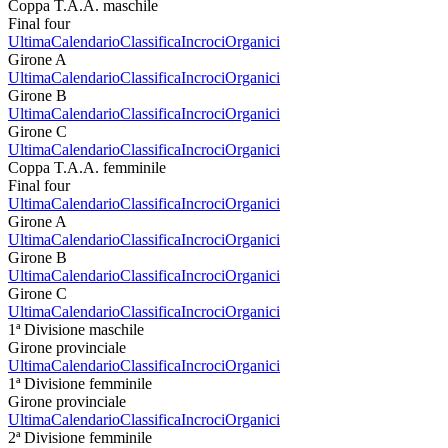
Coppa T.A.A. maschile
Final four
Ultima
Calendario
Classifica
Incroci
Organici
Girone A
Ultima
Calendario
Classifica
Incroci
Organici
Girone B
Ultima
Calendario
Classifica
Incroci
Organici
Girone C
Ultima
Calendario
Classifica
Incroci
Organici
Coppa T.A.A. femminile
Final four
Ultima
Calendario
Classifica
Incroci
Organici
Girone A
Ultima
Calendario
Classifica
Incroci
Organici
Girone B
Ultima
Calendario
Classifica
Incroci
Organici
Girone C
Ultima
Calendario
Classifica
Incroci
Organici
1ª Divisione maschile
Girone provinciale
Ultima
Calendario
Classifica
Incroci
Organici
1ª Divisione femminile
Girone provinciale
Ultima
Calendario
Classifica
Incroci
Organici
2ª Divisione femminile