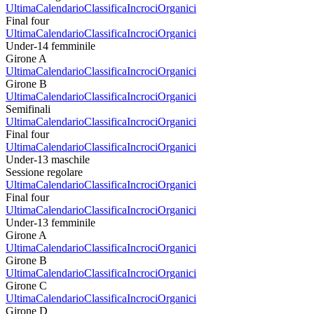
Ultima
Calendario
Classifica
Incroci
Organici
Final four
Ultima
Calendario
Classifica
Incroci
Organici
Under-14 femminile
Girone A
Ultima
Calendario
Classifica
Incroci
Organici
Girone B
Ultima
Calendario
Classifica
Incroci
Organici
Semifinali
Ultima
Calendario
Classifica
Incroci
Organici
Final four
Ultima
Calendario
Classifica
Incroci
Organici
Under-13 maschile
Sessione regolare
Ultima
Calendario
Classifica
Incroci
Organici
Final four
Ultima
Calendario
Classifica
Incroci
Organici
Under-13 femminile
Girone A
Ultima
Calendario
Classifica
Incroci
Organici
Girone B
Ultima
Calendario
Classifica
Incroci
Organici
Girone C
Ultima
Calendario
Classifica
Incroci
Organici
Girone D