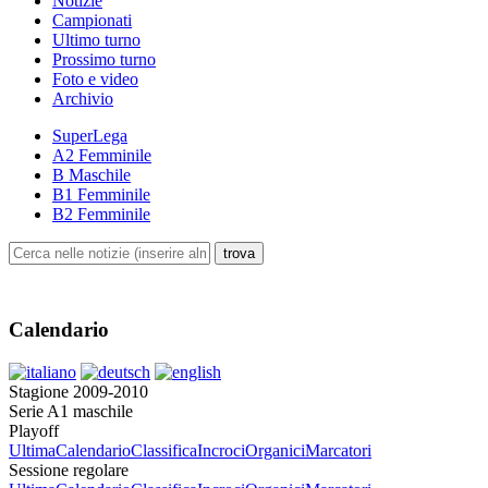
Notizie
Campionati
Ultimo turno
Prossimo turno
Foto e video
Archivio
SuperLega
A2 Femminile
B Maschile
B1 Femminile
B2 Femminile
Calendario
Stagione 2009-2010
Serie A1 maschile
Playoff
Ultima
Calendario
Classifica
Incroci
Organici
Marcatori
Sessione regolare