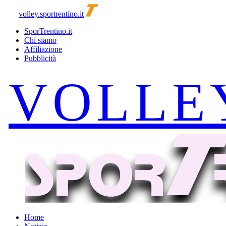
volley.sportrentino.it
SporTrentino.it
Chi siamo
Affiliazione
Pubblicità
Home