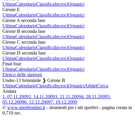
Ultima
Calendario
Classifica
Incroci
Organici
Girone E
Ultima
Calendario
Classifica
Incroci
Organici
Girone A seconda fase
Ultima
Calendario
Classifica
Incroci
Organici
Girone B seconda fase
Ultima
Calendario
Classifica
Incroci
Organici
Girone C seconda fase
Ultima
Calendario
Classifica
Incroci
Organici
Girone D seconda fase
Ultima
Calendario
Classifica
Incroci
Organici
Final four
Ultima
Calendario
Classifica
Incroci
Organici
Elenco delle stagioni
Under-13 femminile ❯ Girone B
Ultima
Calendario
Classifica
Incroci
Organici
Arbitri
Cerca
Andata
1.
07.11.2009
2.
14.11.2009
3.
21.11.2009
4.
28.11.2009
5.
05.12.2009
6.
12.12.2009
7.
19.12.2009
©
www.sportrentino.it
- strumenti per i siti sportivi - pagina creata in
0,719 sec.