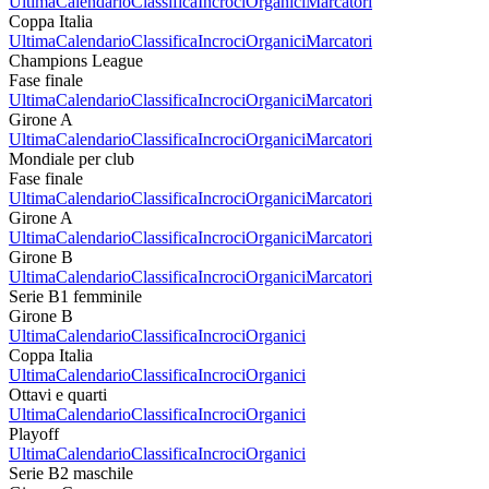
Ultima
Calendario
Classifica
Incroci
Organici
Marcatori
Coppa Italia
Ultima
Calendario
Classifica
Incroci
Organici
Marcatori
Champions League
Fase finale
Ultima
Calendario
Classifica
Incroci
Organici
Marcatori
Girone A
Ultima
Calendario
Classifica
Incroci
Organici
Marcatori
Mondiale per club
Fase finale
Ultima
Calendario
Classifica
Incroci
Organici
Marcatori
Girone A
Ultima
Calendario
Classifica
Incroci
Organici
Marcatori
Girone B
Ultima
Calendario
Classifica
Incroci
Organici
Marcatori
Serie B1 femminile
Girone B
Ultima
Calendario
Classifica
Incroci
Organici
Coppa Italia
Ultima
Calendario
Classifica
Incroci
Organici
Ottavi e quarti
Ultima
Calendario
Classifica
Incroci
Organici
Playoff
Ultima
Calendario
Classifica
Incroci
Organici
Serie B2 maschile