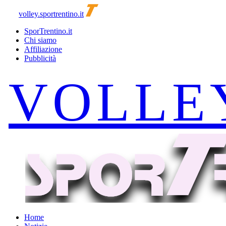
volley.sportrentino.it
SporTrentino.it
Chi siamo
Affiliazione
Pubblicità
Home