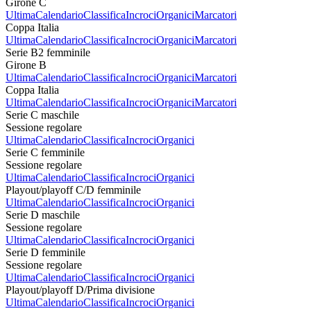
Girone C
Ultima
Calendario
Classifica
Incroci
Organici
Marcatori
Coppa Italia
Ultima
Calendario
Classifica
Incroci
Organici
Marcatori
Serie B2 femminile
Girone B
Ultima
Calendario
Classifica
Incroci
Organici
Marcatori
Coppa Italia
Ultima
Calendario
Classifica
Incroci
Organici
Marcatori
Serie C maschile
Sessione regolare
Ultima
Calendario
Classifica
Incroci
Organici
Serie C femminile
Sessione regolare
Ultima
Calendario
Classifica
Incroci
Organici
Playout/playoff C/D femminile
Ultima
Calendario
Classifica
Incroci
Organici
Serie D maschile
Sessione regolare
Ultima
Calendario
Classifica
Incroci
Organici
Serie D femminile
Sessione regolare
Ultima
Calendario
Classifica
Incroci
Organici
Playout/playoff D/Prima divisione
Ultima
Calendario
Classifica
Incroci
Organici