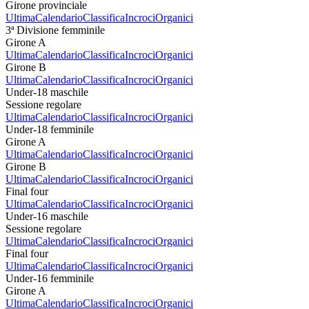
Girone provinciale
Ultima
Calendario
Classifica
Incroci
Organici
3ª Divisione femminile
Girone A
Ultima
Calendario
Classifica
Incroci
Organici
Girone B
Ultima
Calendario
Classifica
Incroci
Organici
Under-18 maschile
Sessione regolare
Ultima
Calendario
Classifica
Incroci
Organici
Under-18 femminile
Girone A
Ultima
Calendario
Classifica
Incroci
Organici
Girone B
Ultima
Calendario
Classifica
Incroci
Organici
Final four
Ultima
Calendario
Classifica
Incroci
Organici
Under-16 maschile
Sessione regolare
Ultima
Calendario
Classifica
Incroci
Organici
Final four
Ultima
Calendario
Classifica
Incroci
Organici
Under-16 femminile
Girone A
Ultima
Calendario
Classifica
Incroci
Organici