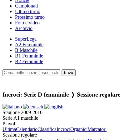
Notizie
Campionati
Ultimo turno
Prossimo turno
Foto e video
Archivio
SuperLega
A2 Femminile
B Maschile
B1 Femminile
B2 Femminile
Incroci: Serie D femminile ❭ Sessione regolare
Stagione 2009-2010
Serie A1 maschile
Playoff
Ultima
Calendario
Classifica
Incroci
Organici
Marcatori
Sessione regolare