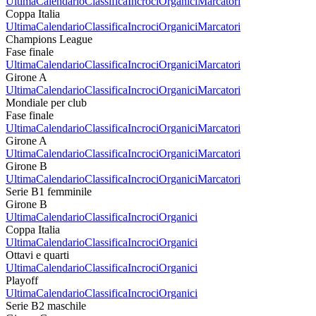
Ultima
Calendario
Classifica
Incroci
Organici
Marcatori
Coppa Italia
Ultima
Calendario
Classifica
Incroci
Organici
Marcatori
Champions League
Fase finale
Ultima
Calendario
Classifica
Incroci
Organici
Marcatori
Girone A
Ultima
Calendario
Classifica
Incroci
Organici
Marcatori
Mondiale per club
Fase finale
Ultima
Calendario
Classifica
Incroci
Organici
Marcatori
Girone A
Ultima
Calendario
Classifica
Incroci
Organici
Marcatori
Girone B
Ultima
Calendario
Classifica
Incroci
Organici
Marcatori
Serie B1 femminile
Girone B
Ultima
Calendario
Classifica
Incroci
Organici
Coppa Italia
Ultima
Calendario
Classifica
Incroci
Organici
Ottavi e quarti
Ultima
Calendario
Classifica
Incroci
Organici
Playoff
Ultima
Calendario
Classifica
Incroci
Organici
Serie B2 maschile