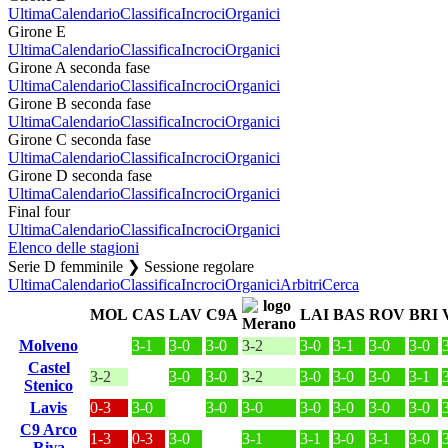
Ultima
Calendario
Classifica
Incroci
Organici
Girone E
Ultima
Calendario
Classifica
Incroci
Organici
Girone A seconda fase
Ultima
Calendario
Classifica
Incroci
Organici
Girone B seconda fase
Ultima
Calendario
Classifica
Incroci
Organici
Girone C seconda fase
Ultima
Calendario
Classifica
Incroci
Organici
Girone D seconda fase
Ultima
Calendario
Classifica
Incroci
Organici
Final four
Ultima
Calendario
Classifica
Incroci
Organici
Elenco delle stagioni
Serie D femminile ❯ Sessione regolare
Ultima
Calendario
Classifica
Incroci
Organici
Arbitri
Cerca
MOL
CAS
LAV
C9A
LAI
BAS
ROV
BRI
Molveno
3-1
3-0
3-0
3-2
3-0
3-1
3-0
3-0
Castel
3-2
3-0
3-0
3-2
3-0
3-0
3-0
3-1
Stenico
Lavis
0-3
3-0
3-0
3-0
3-0
3-0
3-0
3-0
C9 Arco
1-3
0-3
3-0
3-1
3-1
3-0
3-1
3-0
Riva