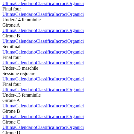
Ultima
Calendario
Classifica
Incroci
Organici
Final four
Ultima
Calendario
Classifica
Incroci
Organici
Under-14 femminile
Girone A
Ultima
Calendario
Classifica
Incroci
Organici
Girone B
Ultima
Calendario
Classifica
Incroci
Organici
Semifinali
Ultima
Calendario
Classifica
Incroci
Organici
Final four
Ultima
Calendario
Classifica
Incroci
Organici
Under-13 maschile
Sessione regolare
Ultima
Calendario
Classifica
Incroci
Organici
Final four
Ultima
Calendario
Classifica
Incroci
Organici
Under-13 femminile
Girone A
Ultima
Calendario
Classifica
Incroci
Organici
Girone B
Ultima
Calendario
Classifica
Incroci
Organici
Girone C
Ultima
Calendario
Classifica
Incroci
Organici
Girone D