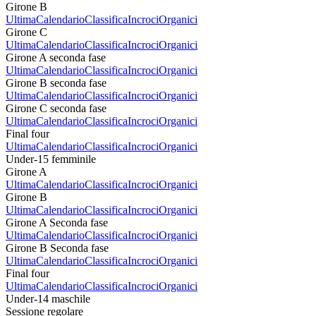
Girone B
Ultima
Calendario
Classifica
Incroci
Organici
Girone C
Ultima
Calendario
Classifica
Incroci
Organici
Girone A seconda fase
Ultima
Calendario
Classifica
Incroci
Organici
Girone B seconda fase
Ultima
Calendario
Classifica
Incroci
Organici
Girone C seconda fase
Ultima
Calendario
Classifica
Incroci
Organici
Final four
Ultima
Calendario
Classifica
Incroci
Organici
Under-15 femminile
Girone A
Ultima
Calendario
Classifica
Incroci
Organici
Girone B
Ultima
Calendario
Classifica
Incroci
Organici
Girone A Seconda fase
Ultima
Calendario
Classifica
Incroci
Organici
Girone B Seconda fase
Ultima
Calendario
Classifica
Incroci
Organici
Final four
Ultima
Calendario
Classifica
Incroci
Organici
Under-14 maschile
Sessione regolare