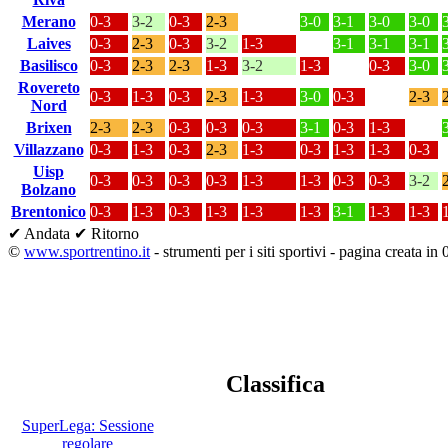
Merano
0-3
3-2
0-3
2-3
3-0
3-1
3-0
3-0
Laives
0-3
2-3
0-3
3-2
1-3
3-1
3-1
3-1
Basilisco
0-3
2-3
2-3
1-3
3-2
1-3
0-3
3-0
Rovereto
0-3
1-3
0-3
2-3
1-3
3-0
0-3
2-3
Nord
Brixen
2-3
2-3
0-3
0-3
0-3
3-1
0-3
1-3
Villazzano
0-3
1-3
0-3
2-3
1-3
0-3
1-3
1-3
0-3
Uisp
0-3
0-3
0-3
0-3
1-3
1-3
0-3
0-3
3-2
Bolzano
Brentonico
0-3
1-3
0-3
1-3
1-3
1-3
3-1
1-3
1-3
✔ Andata
✔ Ritorno
©
www.sportrentino.it
- strumenti per i siti sportivi - pagina creata in 
Classifica
SuperLega: Sessione
regolare