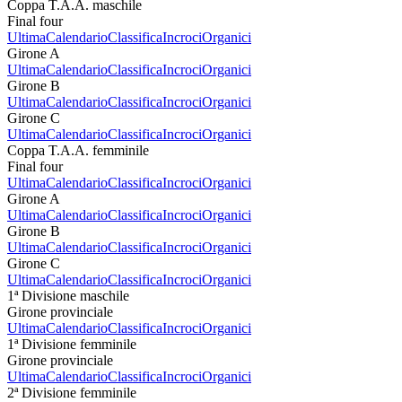
Coppa T.A.A. maschile
Final four
Ultima
Calendario
Classifica
Incroci
Organici
Girone A
Ultima
Calendario
Classifica
Incroci
Organici
Girone B
Ultima
Calendario
Classifica
Incroci
Organici
Girone C
Ultima
Calendario
Classifica
Incroci
Organici
Coppa T.A.A. femminile
Final four
Ultima
Calendario
Classifica
Incroci
Organici
Girone A
Ultima
Calendario
Classifica
Incroci
Organici
Girone B
Ultima
Calendario
Classifica
Incroci
Organici
Girone C
Ultima
Calendario
Classifica
Incroci
Organici
1ª Divisione maschile
Girone provinciale
Ultima
Calendario
Classifica
Incroci
Organici
1ª Divisione femminile
Girone provinciale
Ultima
Calendario
Classifica
Incroci
Organici
2ª Divisione femminile