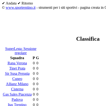
✔ Andata
✔ Ritorno
©
www.sportrentino.it
- strumenti per i siti sportivi - pagina creata in 
Classifica
SuperLega: Sessione
regolare
Squadra
P
G
Rana Verona
0
0
Tinet Prata
0
0
Sir Susa Perugia
0
0
Cuneo
0
0
Allianz Milano
0
0
Cisterna
0
0
Gas Sales Piacenza
0
0
Padova
0
0
Itas Trentino
0
0