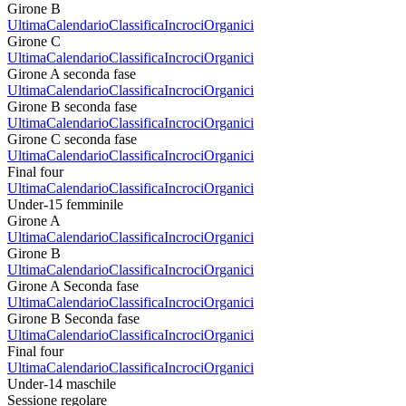
Girone B
Ultima
Calendario
Classifica
Incroci
Organici
Girone C
Ultima
Calendario
Classifica
Incroci
Organici
Girone A seconda fase
Ultima
Calendario
Classifica
Incroci
Organici
Girone B seconda fase
Ultima
Calendario
Classifica
Incroci
Organici
Girone C seconda fase
Ultima
Calendario
Classifica
Incroci
Organici
Final four
Ultima
Calendario
Classifica
Incroci
Organici
Under-15 femminile
Girone A
Ultima
Calendario
Classifica
Incroci
Organici
Girone B
Ultima
Calendario
Classifica
Incroci
Organici
Girone A Seconda fase
Ultima
Calendario
Classifica
Incroci
Organici
Girone B Seconda fase
Ultima
Calendario
Classifica
Incroci
Organici
Final four
Ultima
Calendario
Classifica
Incroci
Organici
Under-14 maschile
Sessione regolare