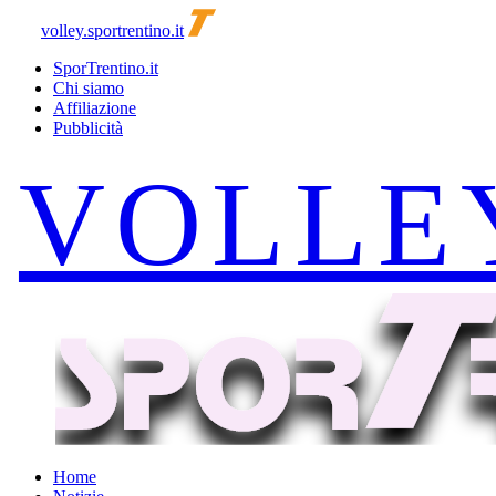
volley.sportrentino.it
SporTrentino.it
Chi siamo
Affiliazione
Pubblicità
Home