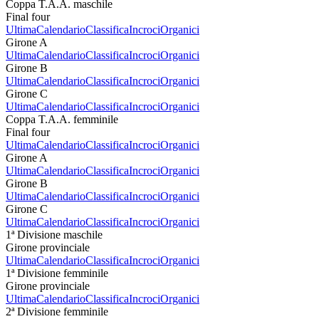
Coppa T.A.A. maschile
Final four
Ultima
Calendario
Classifica
Incroci
Organici
Girone A
Ultima
Calendario
Classifica
Incroci
Organici
Girone B
Ultima
Calendario
Classifica
Incroci
Organici
Girone C
Ultima
Calendario
Classifica
Incroci
Organici
Coppa T.A.A. femminile
Final four
Ultima
Calendario
Classifica
Incroci
Organici
Girone A
Ultima
Calendario
Classifica
Incroci
Organici
Girone B
Ultima
Calendario
Classifica
Incroci
Organici
Girone C
Ultima
Calendario
Classifica
Incroci
Organici
1ª Divisione maschile
Girone provinciale
Ultima
Calendario
Classifica
Incroci
Organici
1ª Divisione femminile
Girone provinciale
Ultima
Calendario
Classifica
Incroci
Organici
2ª Divisione femminile