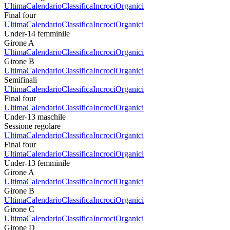
Ultima
Calendario
Classifica
Incroci
Organici
Final four
Ultima
Calendario
Classifica
Incroci
Organici
Under-14 femminile
Girone A
Ultima
Calendario
Classifica
Incroci
Organici
Girone B
Ultima
Calendario
Classifica
Incroci
Organici
Semifinali
Ultima
Calendario
Classifica
Incroci
Organici
Final four
Ultima
Calendario
Classifica
Incroci
Organici
Under-13 maschile
Sessione regolare
Ultima
Calendario
Classifica
Incroci
Organici
Final four
Ultima
Calendario
Classifica
Incroci
Organici
Under-13 femminile
Girone A
Ultima
Calendario
Classifica
Incroci
Organici
Girone B
Ultima
Calendario
Classifica
Incroci
Organici
Girone C
Ultima
Calendario
Classifica
Incroci
Organici
Girone D