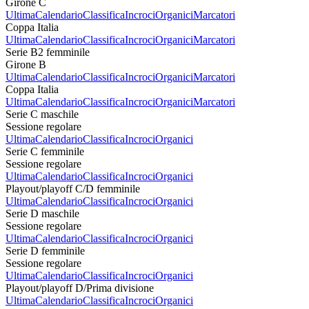
Girone C
Ultima
Calendario
Classifica
Incroci
Organici
Marcatori
Coppa Italia
Ultima
Calendario
Classifica
Incroci
Organici
Marcatori
Serie B2 femminile
Girone B
Ultima
Calendario
Classifica
Incroci
Organici
Marcatori
Coppa Italia
Ultima
Calendario
Classifica
Incroci
Organici
Marcatori
Serie C maschile
Sessione regolare
Ultima
Calendario
Classifica
Incroci
Organici
Serie C femminile
Sessione regolare
Ultima
Calendario
Classifica
Incroci
Organici
Playout/playoff C/D femminile
Ultima
Calendario
Classifica
Incroci
Organici
Serie D maschile
Sessione regolare
Ultima
Calendario
Classifica
Incroci
Organici
Serie D femminile
Sessione regolare
Ultima
Calendario
Classifica
Incroci
Organici
Playout/playoff D/Prima divisione
Ultima
Calendario
Classifica
Incroci
Organici