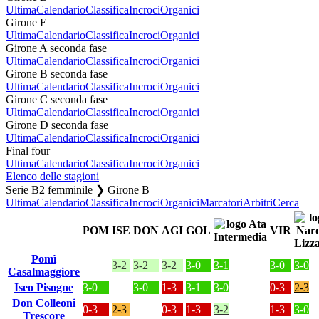
Ultima
Calendario
Classifica
Incroci
Organici
Girone E
Ultima
Calendario
Classifica
Incroci
Organici
Girone A seconda fase
Ultima
Calendario
Classifica
Incroci
Organici
Girone B seconda fase
Ultima
Calendario
Classifica
Incroci
Organici
Girone C seconda fase
Ultima
Calendario
Classifica
Incroci
Organici
Girone D seconda fase
Ultima
Calendario
Classifica
Incroci
Organici
Final four
Ultima
Calendario
Classifica
Incroci
Organici
Elenco delle stagioni
Serie B2 femminile ❯ Girone B
Ultima
Calendario
Classifica
Incroci
Organici
Marcatori
Arbitri
Cerca
POM
ISE
DON
AGI
GOL
VIR
Pomì
3-2
3-2
3-2
3-0
3-1
3-0
3-0
Casalmaggiore
Iseo Pisogne
3-0
3-0
1-3
3-1
3-0
0-3
2-3
Don Colleoni
0-3
2-3
0-3
1-3
3-2
1-3
3-0
Trescore