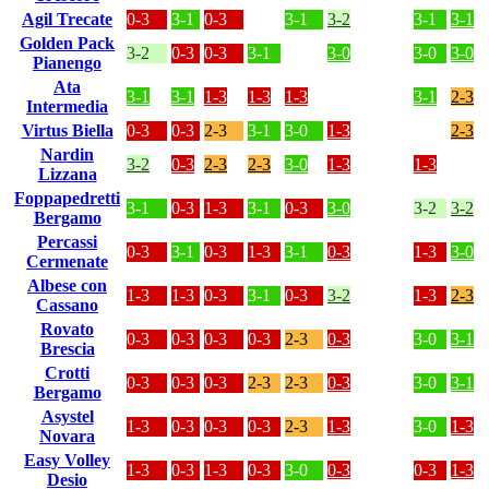
Agil Trecate
0-3
3-1
0-3
3-1
3-2
3-1
3-1
Golden Pack
3-2
0-3
0-3
3-1
3-0
3-0
3-0
Pianengo
Ata
3-1
3-1
1-3
1-3
1-3
3-1
2-3
Intermedia
Virtus Biella
0-3
0-3
2-3
3-1
3-0
1-3
2-3
Nardin
3-2
0-3
2-3
2-3
3-0
1-3
1-3
Lizzana
Foppapedretti
3-1
0-3
1-3
3-1
0-3
3-0
3-2
3-2
Bergamo
Percassi
0-3
3-1
0-3
1-3
3-1
0-3
1-3
3-0
Cermenate
Albese con
1-3
1-3
0-3
3-1
0-3
3-2
1-3
2-3
Cassano
Rovato
0-3
0-3
0-3
0-3
2-3
0-3
3-0
3-1
Brescia
Crotti
0-3
0-3
0-3
2-3
2-3
0-3
3-0
3-1
Bergamo
Asystel
1-3
0-3
0-3
0-3
2-3
1-3
3-0
1-3
Novara
Easy Volley
1-3
0-3
1-3
0-3
3-0
0-3
0-3
1-3
Desio