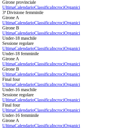
Girone provinciale
Ultima
Calendario
Classifica
Incroci
Organici
3ª Divisione femminile
Girone A
Ultima
Calendario
Classifica
Incroci
Organici
Girone B
Ultima
Calendario
Classifica
Incroci
Organici
Under-18 maschile
Sessione regolare
Ultima
Calendario
Classifica
Incroci
Organici
Under-18 femminile
Girone A
Ultima
Calendario
Classifica
Incroci
Organici
Girone B
Ultima
Calendario
Classifica
Incroci
Organici
Final four
Ultima
Calendario
Classifica
Incroci
Organici
Under-16 maschile
Sessione regolare
Ultima
Calendario
Classifica
Incroci
Organici
Final four
Ultima
Calendario
Classifica
Incroci
Organici
Under-16 femminile
Girone A
Ultima
Calendario
Classifica
Incroci
Organici