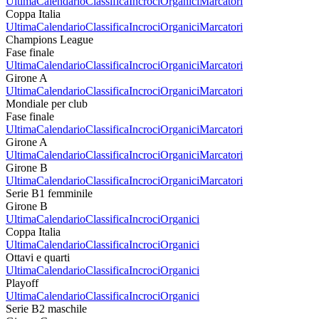
Ultima
Calendario
Classifica
Incroci
Organici
Marcatori
Coppa Italia
Ultima
Calendario
Classifica
Incroci
Organici
Marcatori
Champions League
Fase finale
Ultima
Calendario
Classifica
Incroci
Organici
Marcatori
Girone A
Ultima
Calendario
Classifica
Incroci
Organici
Marcatori
Mondiale per club
Fase finale
Ultima
Calendario
Classifica
Incroci
Organici
Marcatori
Girone A
Ultima
Calendario
Classifica
Incroci
Organici
Marcatori
Girone B
Ultima
Calendario
Classifica
Incroci
Organici
Marcatori
Serie B1 femminile
Girone B
Ultima
Calendario
Classifica
Incroci
Organici
Coppa Italia
Ultima
Calendario
Classifica
Incroci
Organici
Ottavi e quarti
Ultima
Calendario
Classifica
Incroci
Organici
Playoff
Ultima
Calendario
Classifica
Incroci
Organici
Serie B2 maschile