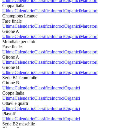
Ultima
Calendario
Classifica
Incroci
Organici
Marcatori
Coppa Italia
Ultima
Calendario
Classifica
Incroci
Organici
Marcatori
Champions League
Fase finale
Ultima
Calendario
Classifica
Incroci
Organici
Marcatori
Girone A
Ultima
Calendario
Classifica
Incroci
Organici
Marcatori
Mondiale per club
Fase finale
Ultima
Calendario
Classifica
Incroci
Organici
Marcatori
Girone A
Ultima
Calendario
Classifica
Incroci
Organici
Marcatori
Girone B
Ultima
Calendario
Classifica
Incroci
Organici
Marcatori
Serie B1 femminile
Girone B
Ultima
Calendario
Classifica
Incroci
Organici
Coppa Italia
Ultima
Calendario
Classifica
Incroci
Organici
Ottavi e quarti
Ultima
Calendario
Classifica
Incroci
Organici
Playoff
Ultima
Calendario
Classifica
Incroci
Organici
Serie B2 maschile