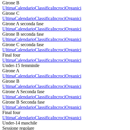
Girone B
Ultima
Calendario
Classifica
Incroci
Organici
Girone C
Ultima
Calendario
Classifica
Incroci
Organici
Girone A seconda fase
Ultima
Calendario
Classifica
Incroci
Organici
Girone B seconda fase
Ultima
Calendario
Classifica
Incroci
Organici
Girone C seconda fase
Ultima
Calendario
Classifica
Incroci
Organici
Final four
Ultima
Calendario
Classifica
Incroci
Organici
Under-15 femminile
Girone A
Ultima
Calendario
Classifica
Incroci
Organici
Girone B
Ultima
Calendario
Classifica
Incroci
Organici
Girone A Seconda fase
Ultima
Calendario
Classifica
Incroci
Organici
Girone B Seconda fase
Ultima
Calendario
Classifica
Incroci
Organici
Final four
Ultima
Calendario
Classifica
Incroci
Organici
Under-14 maschile
Sessione regolare