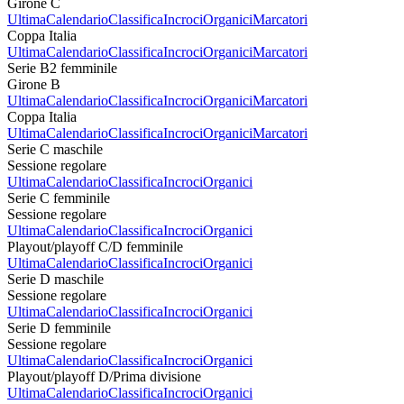
Girone C
Ultima
Calendario
Classifica
Incroci
Organici
Marcatori
Coppa Italia
Ultima
Calendario
Classifica
Incroci
Organici
Marcatori
Serie B2 femminile
Girone B
Ultima
Calendario
Classifica
Incroci
Organici
Marcatori
Coppa Italia
Ultima
Calendario
Classifica
Incroci
Organici
Marcatori
Serie C maschile
Sessione regolare
Ultima
Calendario
Classifica
Incroci
Organici
Serie C femminile
Sessione regolare
Ultima
Calendario
Classifica
Incroci
Organici
Playout/playoff C/D femminile
Ultima
Calendario
Classifica
Incroci
Organici
Serie D maschile
Sessione regolare
Ultima
Calendario
Classifica
Incroci
Organici
Serie D femminile
Sessione regolare
Ultima
Calendario
Classifica
Incroci
Organici
Playout/playoff D/Prima divisione
Ultima
Calendario
Classifica
Incroci
Organici