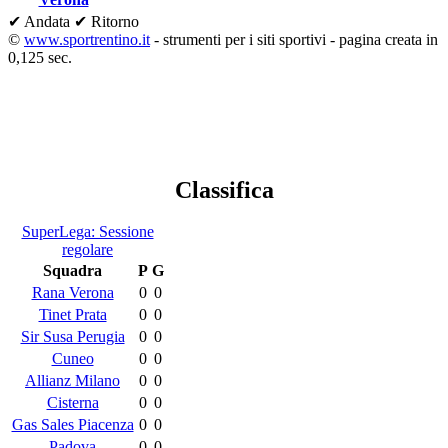
✔ Andata
✔ Ritorno
©
www.sportrentino.it
- strumenti per i siti sportivi - pagina creata in
0,125 sec.
Classifica
SuperLega: Sessione
regolare
Squadra
P
G
Rana Verona
0
0
Tinet Prata
0
0
Sir Susa Perugia
0
0
Cuneo
0
0
Allianz Milano
0
0
Cisterna
0
0
Gas Sales Piacenza
0
0
Padova
0
0