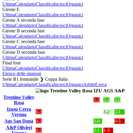
Ultima
Calendario
Classifica
Incroci
Organici
Girone E
Ultima
Calendario
Classifica
Incroci
Organici
Girone A seconda fase
Ultima
Calendario
Classifica
Incroci
Organici
Girone B seconda fase
Ultima
Calendario
Classifica
Incroci
Organici
Girone C seconda fase
Ultima
Calendario
Classifica
Incroci
Organici
Girone D seconda fase
Ultima
Calendario
Classifica
Incroci
Organici
Final four
Ultima
Calendario
Classifica
Incroci
Organici
Elenco delle stagioni
Serie B1 femminile ❯ Coppa Italia
Ultima
Calendario
Classifica
Incroci
Organici
Arbitri
Cerca
IZU
AGS
A&P
Trentino Volley
1-3
3-1
3-0
Rosa
Izusu Cerea
0-3
3-2
3-1
Verona
Ags San Donà
0-3
3-0
0-3
A&P Olivieri
0-3
3-1
1-3
Verona