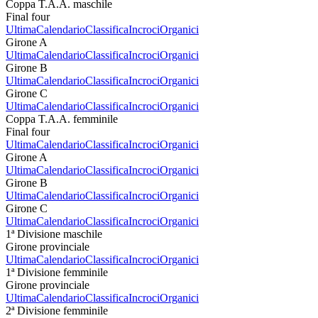
Coppa T.A.A. maschile
Final four
Ultima
Calendario
Classifica
Incroci
Organici
Girone A
Ultima
Calendario
Classifica
Incroci
Organici
Girone B
Ultima
Calendario
Classifica
Incroci
Organici
Girone C
Ultima
Calendario
Classifica
Incroci
Organici
Coppa T.A.A. femminile
Final four
Ultima
Calendario
Classifica
Incroci
Organici
Girone A
Ultima
Calendario
Classifica
Incroci
Organici
Girone B
Ultima
Calendario
Classifica
Incroci
Organici
Girone C
Ultima
Calendario
Classifica
Incroci
Organici
1ª Divisione maschile
Girone provinciale
Ultima
Calendario
Classifica
Incroci
Organici
1ª Divisione femminile
Girone provinciale
Ultima
Calendario
Classifica
Incroci
Organici
2ª Divisione femminile