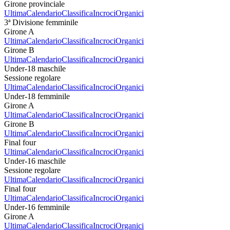
Girone provinciale
Ultima
Calendario
Classifica
Incroci
Organici
3ª Divisione femminile
Girone A
Ultima
Calendario
Classifica
Incroci
Organici
Girone B
Ultima
Calendario
Classifica
Incroci
Organici
Under-18 maschile
Sessione regolare
Ultima
Calendario
Classifica
Incroci
Organici
Under-18 femminile
Girone A
Ultima
Calendario
Classifica
Incroci
Organici
Girone B
Ultima
Calendario
Classifica
Incroci
Organici
Final four
Ultima
Calendario
Classifica
Incroci
Organici
Under-16 maschile
Sessione regolare
Ultima
Calendario
Classifica
Incroci
Organici
Final four
Ultima
Calendario
Classifica
Incroci
Organici
Under-16 femminile
Girone A
Ultima
Calendario
Classifica
Incroci
Organici