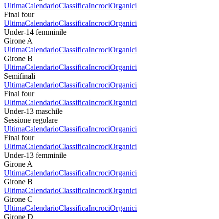
Ultima
Calendario
Classifica
Incroci
Organici
Final four
Ultima
Calendario
Classifica
Incroci
Organici
Under-14 femminile
Girone A
Ultima
Calendario
Classifica
Incroci
Organici
Girone B
Ultima
Calendario
Classifica
Incroci
Organici
Semifinali
Ultima
Calendario
Classifica
Incroci
Organici
Final four
Ultima
Calendario
Classifica
Incroci
Organici
Under-13 maschile
Sessione regolare
Ultima
Calendario
Classifica
Incroci
Organici
Final four
Ultima
Calendario
Classifica
Incroci
Organici
Under-13 femminile
Girone A
Ultima
Calendario
Classifica
Incroci
Organici
Girone B
Ultima
Calendario
Classifica
Incroci
Organici
Girone C
Ultima
Calendario
Classifica
Incroci
Organici
Girone D