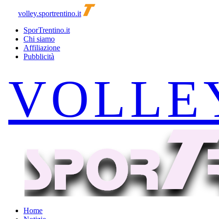
volley.sportrentino.it
SporTrentino.it
Chi siamo
Affiliazione
Pubblicità
Home