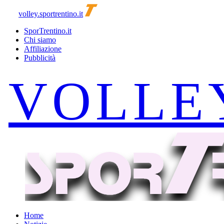
volley.sportrentino.it
SporTrentino.it
Chi siamo
Affiliazione
Pubblicità
Home