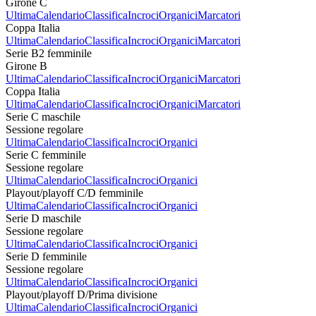
Girone C
Ultima
Calendario
Classifica
Incroci
Organici
Marcatori
Coppa Italia
Ultima
Calendario
Classifica
Incroci
Organici
Marcatori
Serie B2 femminile
Girone B
Ultima
Calendario
Classifica
Incroci
Organici
Marcatori
Coppa Italia
Ultima
Calendario
Classifica
Incroci
Organici
Marcatori
Serie C maschile
Sessione regolare
Ultima
Calendario
Classifica
Incroci
Organici
Serie C femminile
Sessione regolare
Ultima
Calendario
Classifica
Incroci
Organici
Playout/playoff C/D femminile
Ultima
Calendario
Classifica
Incroci
Organici
Serie D maschile
Sessione regolare
Ultima
Calendario
Classifica
Incroci
Organici
Serie D femminile
Sessione regolare
Ultima
Calendario
Classifica
Incroci
Organici
Playout/playoff D/Prima divisione
Ultima
Calendario
Classifica
Incroci
Organici