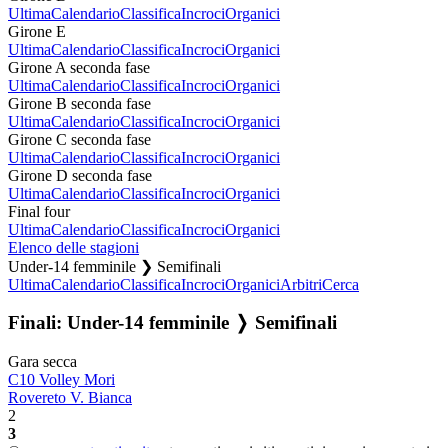
Ultima
Calendario
Classifica
Incroci
Organici
Girone E
Ultima
Calendario
Classifica
Incroci
Organici
Girone A seconda fase
Ultima
Calendario
Classifica
Incroci
Organici
Girone B seconda fase
Ultima
Calendario
Classifica
Incroci
Organici
Girone C seconda fase
Ultima
Calendario
Classifica
Incroci
Organici
Girone D seconda fase
Ultima
Calendario
Classifica
Incroci
Organici
Final four
Ultima
Calendario
Classifica
Incroci
Organici
Elenco delle stagioni
Under-14 femminile ❯ Semifinali
Ultima
Calendario
Classifica
Incroci
Organici
Arbitri
Cerca
Finali: Under-14 femminile ❭ Semifinali
Gara secca
C10 Volley Mori
Rovereto V. Bianca
2
3