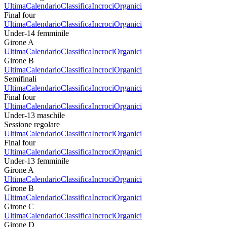
Ultima
Calendario
Classifica
Incroci
Organici
Final four
Ultima
Calendario
Classifica
Incroci
Organici
Under-14 femminile
Girone A
Ultima
Calendario
Classifica
Incroci
Organici
Girone B
Ultima
Calendario
Classifica
Incroci
Organici
Semifinali
Ultima
Calendario
Classifica
Incroci
Organici
Final four
Ultima
Calendario
Classifica
Incroci
Organici
Under-13 maschile
Sessione regolare
Ultima
Calendario
Classifica
Incroci
Organici
Final four
Ultima
Calendario
Classifica
Incroci
Organici
Under-13 femminile
Girone A
Ultima
Calendario
Classifica
Incroci
Organici
Girone B
Ultima
Calendario
Classifica
Incroci
Organici
Girone C
Ultima
Calendario
Classifica
Incroci
Organici
Girone D