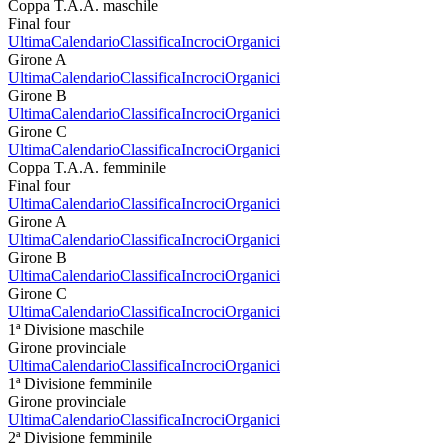
Coppa T.A.A. maschile
Final four
Ultima
Calendario
Classifica
Incroci
Organici
Girone A
Ultima
Calendario
Classifica
Incroci
Organici
Girone B
Ultima
Calendario
Classifica
Incroci
Organici
Girone C
Ultima
Calendario
Classifica
Incroci
Organici
Coppa T.A.A. femminile
Final four
Ultima
Calendario
Classifica
Incroci
Organici
Girone A
Ultima
Calendario
Classifica
Incroci
Organici
Girone B
Ultima
Calendario
Classifica
Incroci
Organici
Girone C
Ultima
Calendario
Classifica
Incroci
Organici
1ª Divisione maschile
Girone provinciale
Ultima
Calendario
Classifica
Incroci
Organici
1ª Divisione femminile
Girone provinciale
Ultima
Calendario
Classifica
Incroci
Organici
2ª Divisione femminile