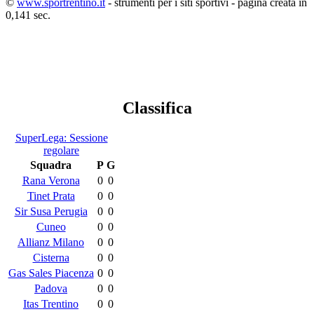
©
www.sportrentino.it
- strumenti per i siti sportivi - pagina creata in
0,141 sec.
Classifica
SuperLega: Sessione
regolare
Squadra
P
G
Rana Verona
0
0
Tinet Prata
0
0
Sir Susa Perugia
0
0
Cuneo
0
0
Allianz Milano
0
0
Cisterna
0
0
Gas Sales Piacenza
0
0
Padova
0
0
Itas Trentino
0
0