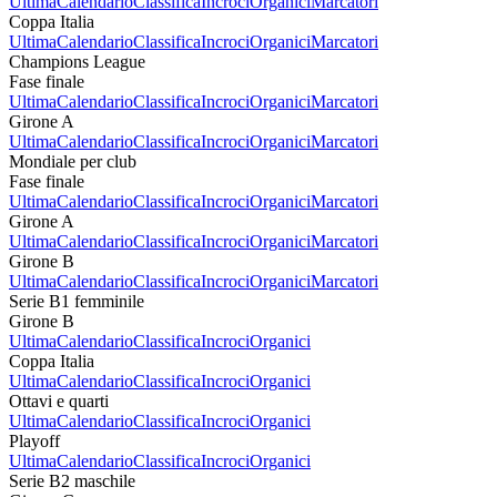
Ultima
Calendario
Classifica
Incroci
Organici
Marcatori
Coppa Italia
Ultima
Calendario
Classifica
Incroci
Organici
Marcatori
Champions League
Fase finale
Ultima
Calendario
Classifica
Incroci
Organici
Marcatori
Girone A
Ultima
Calendario
Classifica
Incroci
Organici
Marcatori
Mondiale per club
Fase finale
Ultima
Calendario
Classifica
Incroci
Organici
Marcatori
Girone A
Ultima
Calendario
Classifica
Incroci
Organici
Marcatori
Girone B
Ultima
Calendario
Classifica
Incroci
Organici
Marcatori
Serie B1 femminile
Girone B
Ultima
Calendario
Classifica
Incroci
Organici
Coppa Italia
Ultima
Calendario
Classifica
Incroci
Organici
Ottavi e quarti
Ultima
Calendario
Classifica
Incroci
Organici
Playoff
Ultima
Calendario
Classifica
Incroci
Organici
Serie B2 maschile