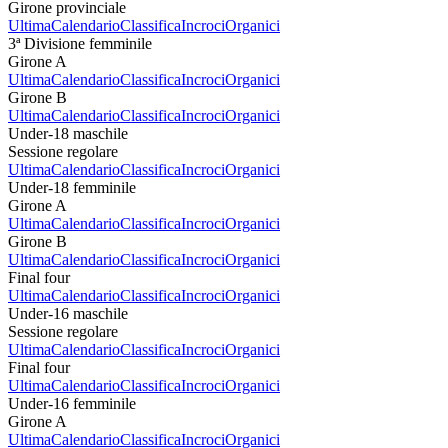
Girone provinciale
Ultima
Calendario
Classifica
Incroci
Organici
3ª Divisione femminile
Girone A
Ultima
Calendario
Classifica
Incroci
Organici
Girone B
Ultima
Calendario
Classifica
Incroci
Organici
Under-18 maschile
Sessione regolare
Ultima
Calendario
Classifica
Incroci
Organici
Under-18 femminile
Girone A
Ultima
Calendario
Classifica
Incroci
Organici
Girone B
Ultima
Calendario
Classifica
Incroci
Organici
Final four
Ultima
Calendario
Classifica
Incroci
Organici
Under-16 maschile
Sessione regolare
Ultima
Calendario
Classifica
Incroci
Organici
Final four
Ultima
Calendario
Classifica
Incroci
Organici
Under-16 femminile
Girone A
Ultima
Calendario
Classifica
Incroci
Organici