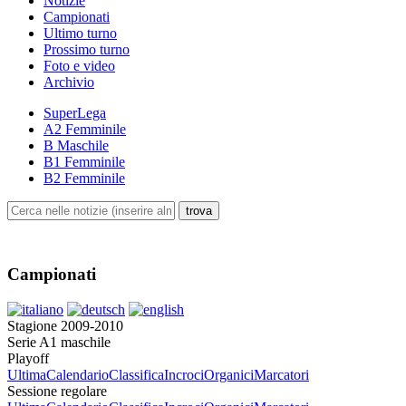
Notizie
Campionati
Ultimo turno
Prossimo turno
Foto e video
Archivio
SuperLega
A2 Femminile
B Maschile
B1 Femminile
B2 Femminile
Campionati
Stagione 2009-2010
Serie A1 maschile
Playoff
Ultima
Calendario
Classifica
Incroci
Organici
Marcatori
Sessione regolare