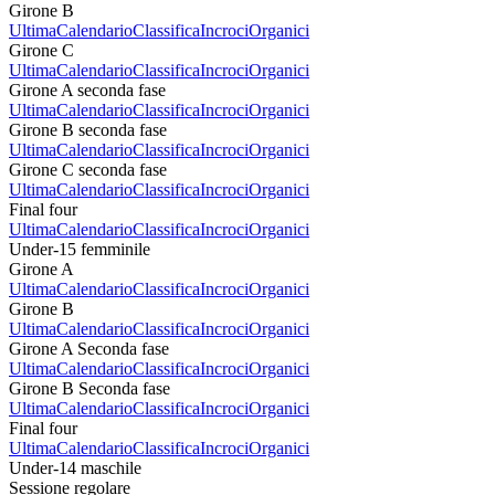
Girone B
Ultima
Calendario
Classifica
Incroci
Organici
Girone C
Ultima
Calendario
Classifica
Incroci
Organici
Girone A seconda fase
Ultima
Calendario
Classifica
Incroci
Organici
Girone B seconda fase
Ultima
Calendario
Classifica
Incroci
Organici
Girone C seconda fase
Ultima
Calendario
Classifica
Incroci
Organici
Final four
Ultima
Calendario
Classifica
Incroci
Organici
Under-15 femminile
Girone A
Ultima
Calendario
Classifica
Incroci
Organici
Girone B
Ultima
Calendario
Classifica
Incroci
Organici
Girone A Seconda fase
Ultima
Calendario
Classifica
Incroci
Organici
Girone B Seconda fase
Ultima
Calendario
Classifica
Incroci
Organici
Final four
Ultima
Calendario
Classifica
Incroci
Organici
Under-14 maschile
Sessione regolare