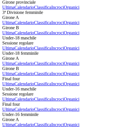
Girone provinciale
Ultima
Calendario
Classifica
Incroci
Organici
3ª Divisione femminile
Girone A
Ultima
Calendario
Classifica
Incroci
Organici
Girone B
Ultima
Calendario
Classifica
Incroci
Organici
Under-18 maschile
Sessione regolare
Ultima
Calendario
Classifica
Incroci
Organici
Under-18 femminile
Girone A
Ultima
Calendario
Classifica
Incroci
Organici
Girone B
Ultima
Calendario
Classifica
Incroci
Organici
Final four
Ultima
Calendario
Classifica
Incroci
Organici
Under-16 maschile
Sessione regolare
Ultima
Calendario
Classifica
Incroci
Organici
Final four
Ultima
Calendario
Classifica
Incroci
Organici
Under-16 femminile
Girone A
Ultima
Calendario
Classifica
Incroci
Organici