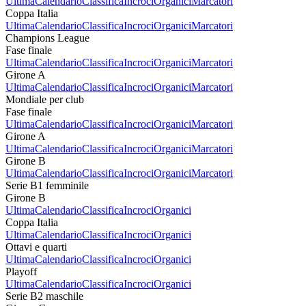
Ultima
Calendario
Classifica
Incroci
Organici
Marcatori
Coppa Italia
Ultima
Calendario
Classifica
Incroci
Organici
Marcatori
Champions League
Fase finale
Ultima
Calendario
Classifica
Incroci
Organici
Marcatori
Girone A
Ultima
Calendario
Classifica
Incroci
Organici
Marcatori
Mondiale per club
Fase finale
Ultima
Calendario
Classifica
Incroci
Organici
Marcatori
Girone A
Ultima
Calendario
Classifica
Incroci
Organici
Marcatori
Girone B
Ultima
Calendario
Classifica
Incroci
Organici
Marcatori
Serie B1 femminile
Girone B
Ultima
Calendario
Classifica
Incroci
Organici
Coppa Italia
Ultima
Calendario
Classifica
Incroci
Organici
Ottavi e quarti
Ultima
Calendario
Classifica
Incroci
Organici
Playoff
Ultima
Calendario
Classifica
Incroci
Organici
Serie B2 maschile