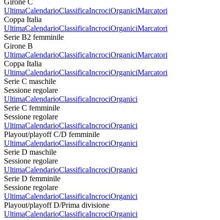
Girone C
Ultima
Calendario
Classifica
Incroci
Organici
Marcatori
Coppa Italia
Ultima
Calendario
Classifica
Incroci
Organici
Marcatori
Serie B2 femminile
Girone B
Ultima
Calendario
Classifica
Incroci
Organici
Marcatori
Coppa Italia
Ultima
Calendario
Classifica
Incroci
Organici
Marcatori
Serie C maschile
Sessione regolare
Ultima
Calendario
Classifica
Incroci
Organici
Serie C femminile
Sessione regolare
Ultima
Calendario
Classifica
Incroci
Organici
Playout/playoff C/D femminile
Ultima
Calendario
Classifica
Incroci
Organici
Serie D maschile
Sessione regolare
Ultima
Calendario
Classifica
Incroci
Organici
Serie D femminile
Sessione regolare
Ultima
Calendario
Classifica
Incroci
Organici
Playout/playoff D/Prima divisione
Ultima
Calendario
Classifica
Incroci
Organici