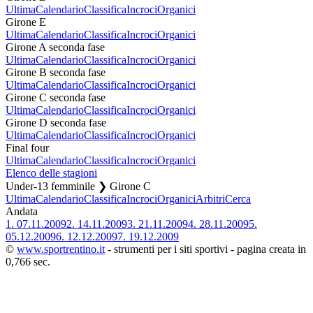
Ultima
Calendario
Classifica
Incroci
Organici
Girone E
Ultima
Calendario
Classifica
Incroci
Organici
Girone A seconda fase
Ultima
Calendario
Classifica
Incroci
Organici
Girone B seconda fase
Ultima
Calendario
Classifica
Incroci
Organici
Girone C seconda fase
Ultima
Calendario
Classifica
Incroci
Organici
Girone D seconda fase
Ultima
Calendario
Classifica
Incroci
Organici
Final four
Ultima
Calendario
Classifica
Incroci
Organici
Elenco delle stagioni
Under-13 femminile ❯ Girone C
Ultima
Calendario
Classifica
Incroci
Organici
Arbitri
Cerca
Andata
1.
07.11.2009
2.
14.11.2009
3.
21.11.2009
4.
28.11.2009
5.
05.12.2009
6.
12.12.2009
7.
19.12.2009
©
www.sportrentino.it
- strumenti per i siti sportivi - pagina creata in
0,766 sec.