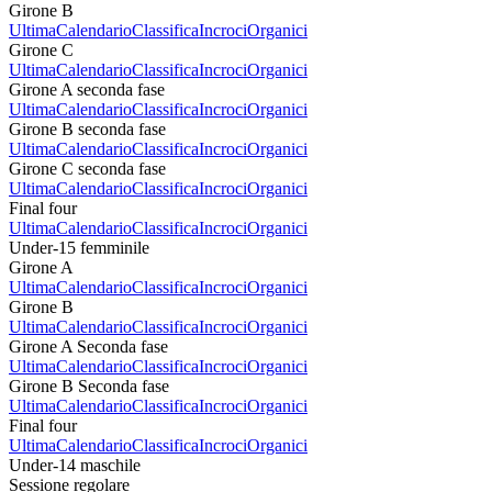
Girone B
Ultima
Calendario
Classifica
Incroci
Organici
Girone C
Ultima
Calendario
Classifica
Incroci
Organici
Girone A seconda fase
Ultima
Calendario
Classifica
Incroci
Organici
Girone B seconda fase
Ultima
Calendario
Classifica
Incroci
Organici
Girone C seconda fase
Ultima
Calendario
Classifica
Incroci
Organici
Final four
Ultima
Calendario
Classifica
Incroci
Organici
Under-15 femminile
Girone A
Ultima
Calendario
Classifica
Incroci
Organici
Girone B
Ultima
Calendario
Classifica
Incroci
Organici
Girone A Seconda fase
Ultima
Calendario
Classifica
Incroci
Organici
Girone B Seconda fase
Ultima
Calendario
Classifica
Incroci
Organici
Final four
Ultima
Calendario
Classifica
Incroci
Organici
Under-14 maschile
Sessione regolare