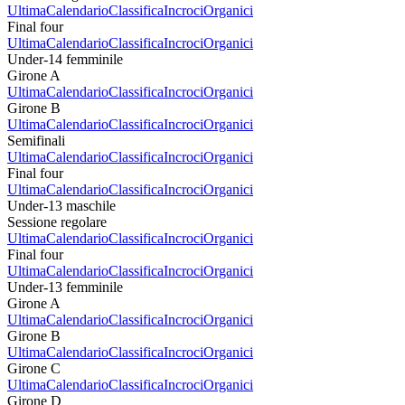
Ultima
Calendario
Classifica
Incroci
Organici
Final four
Ultima
Calendario
Classifica
Incroci
Organici
Under-14 femminile
Girone A
Ultima
Calendario
Classifica
Incroci
Organici
Girone B
Ultima
Calendario
Classifica
Incroci
Organici
Semifinali
Ultima
Calendario
Classifica
Incroci
Organici
Final four
Ultima
Calendario
Classifica
Incroci
Organici
Under-13 maschile
Sessione regolare
Ultima
Calendario
Classifica
Incroci
Organici
Final four
Ultima
Calendario
Classifica
Incroci
Organici
Under-13 femminile
Girone A
Ultima
Calendario
Classifica
Incroci
Organici
Girone B
Ultima
Calendario
Classifica
Incroci
Organici
Girone C
Ultima
Calendario
Classifica
Incroci
Organici
Girone D