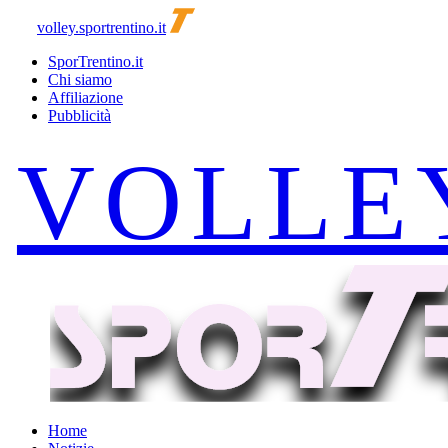
volley.sportrentino.it
SporTrentino.it
Chi siamo
Affiliazione
Pubblicità
Home