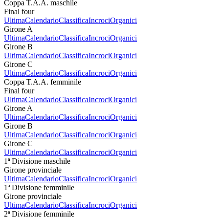
Coppa T.A.A. maschile
Final four
Ultima
Calendario
Classifica
Incroci
Organici
Girone A
Ultima
Calendario
Classifica
Incroci
Organici
Girone B
Ultima
Calendario
Classifica
Incroci
Organici
Girone C
Ultima
Calendario
Classifica
Incroci
Organici
Coppa T.A.A. femminile
Final four
Ultima
Calendario
Classifica
Incroci
Organici
Girone A
Ultima
Calendario
Classifica
Incroci
Organici
Girone B
Ultima
Calendario
Classifica
Incroci
Organici
Girone C
Ultima
Calendario
Classifica
Incroci
Organici
1ª Divisione maschile
Girone provinciale
Ultima
Calendario
Classifica
Incroci
Organici
1ª Divisione femminile
Girone provinciale
Ultima
Calendario
Classifica
Incroci
Organici
2ª Divisione femminile