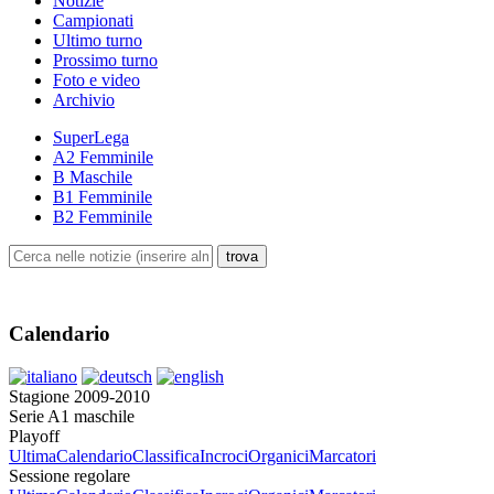
Notizie
Campionati
Ultimo turno
Prossimo turno
Foto e video
Archivio
SuperLega
A2 Femminile
B Maschile
B1 Femminile
B2 Femminile
Calendario
Stagione 2009-2010
Serie A1 maschile
Playoff
Ultima
Calendario
Classifica
Incroci
Organici
Marcatori
Sessione regolare