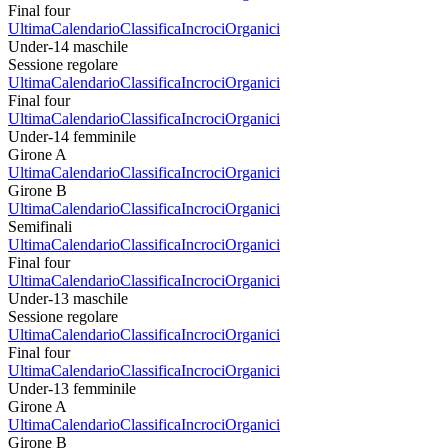
Final four
Ultima
Calendario
Classifica
Incroci
Organici
Under-14 maschile
Sessione regolare
Ultima
Calendario
Classifica
Incroci
Organici
Final four
Ultima
Calendario
Classifica
Incroci
Organici
Under-14 femminile
Girone A
Ultima
Calendario
Classifica
Incroci
Organici
Girone B
Ultima
Calendario
Classifica
Incroci
Organici
Semifinali
Ultima
Calendario
Classifica
Incroci
Organici
Final four
Ultima
Calendario
Classifica
Incroci
Organici
Under-13 maschile
Sessione regolare
Ultima
Calendario
Classifica
Incroci
Organici
Final four
Ultima
Calendario
Classifica
Incroci
Organici
Under-13 femminile
Girone A
Ultima
Calendario
Classifica
Incroci
Organici
Girone B