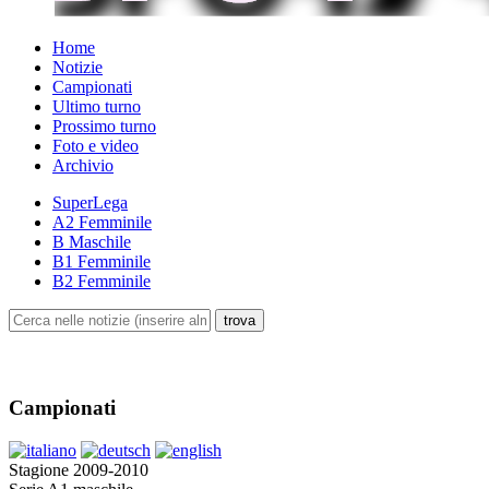
Home
Notizie
Campionati
Ultimo turno
Prossimo turno
Foto e video
Archivio
SuperLega
A2 Femminile
B Maschile
B1 Femminile
B2 Femminile
Campionati
Stagione 2009-2010