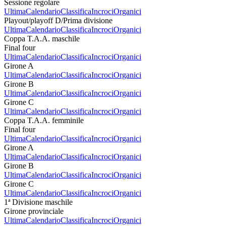
Sessione regolare
Ultima
Calendario
Classifica
Incroci
Organici
Playout/playoff D/Prima divisione
Ultima
Calendario
Classifica
Incroci
Organici
Coppa T.A.A. maschile
Final four
Ultima
Calendario
Classifica
Incroci
Organici
Girone A
Ultima
Calendario
Classifica
Incroci
Organici
Girone B
Ultima
Calendario
Classifica
Incroci
Organici
Girone C
Ultima
Calendario
Classifica
Incroci
Organici
Coppa T.A.A. femminile
Final four
Ultima
Calendario
Classifica
Incroci
Organici
Girone A
Ultima
Calendario
Classifica
Incroci
Organici
Girone B
Ultima
Calendario
Classifica
Incroci
Organici
Girone C
Ultima
Calendario
Classifica
Incroci
Organici
1ª Divisione maschile
Girone provinciale
Ultima
Calendario
Classifica
Incroci
Organici