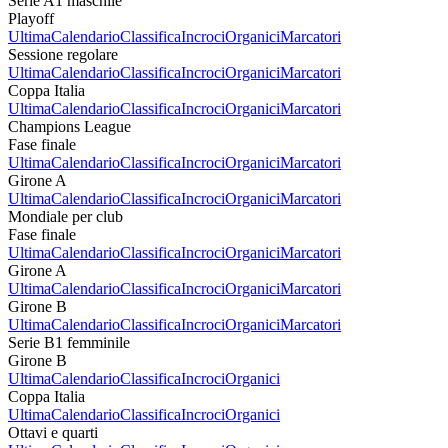
Serie A1 maschile
Playoff
Ultima
Calendario
Classifica
Incroci
Organici
Marcatori
Sessione regolare
Ultima
Calendario
Classifica
Incroci
Organici
Marcatori
Coppa Italia
Ultima
Calendario
Classifica
Incroci
Organici
Marcatori
Champions League
Fase finale
Ultima
Calendario
Classifica
Incroci
Organici
Marcatori
Girone A
Ultima
Calendario
Classifica
Incroci
Organici
Marcatori
Mondiale per club
Fase finale
Ultima
Calendario
Classifica
Incroci
Organici
Marcatori
Girone A
Ultima
Calendario
Classifica
Incroci
Organici
Marcatori
Girone B
Ultima
Calendario
Classifica
Incroci
Organici
Marcatori
Serie B1 femminile
Girone B
Ultima
Calendario
Classifica
Incroci
Organici
Coppa Italia
Ultima
Calendario
Classifica
Incroci
Organici
Ottavi e quarti