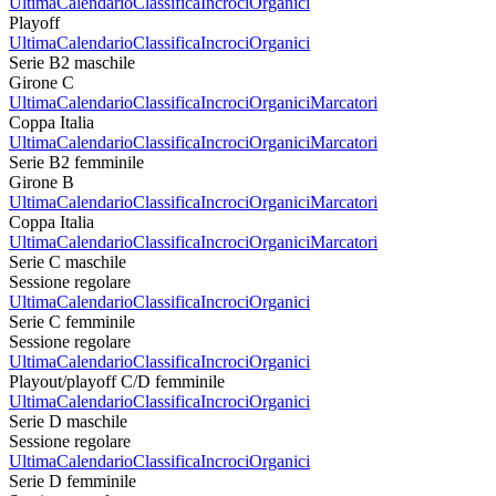
Ultima
Calendario
Classifica
Incroci
Organici
Playoff
Ultima
Calendario
Classifica
Incroci
Organici
Serie B2 maschile
Girone C
Ultima
Calendario
Classifica
Incroci
Organici
Marcatori
Coppa Italia
Ultima
Calendario
Classifica
Incroci
Organici
Marcatori
Serie B2 femminile
Girone B
Ultima
Calendario
Classifica
Incroci
Organici
Marcatori
Coppa Italia
Ultima
Calendario
Classifica
Incroci
Organici
Marcatori
Serie C maschile
Sessione regolare
Ultima
Calendario
Classifica
Incroci
Organici
Serie C femminile
Sessione regolare
Ultima
Calendario
Classifica
Incroci
Organici
Playout/playoff C/D femminile
Ultima
Calendario
Classifica
Incroci
Organici
Serie D maschile
Sessione regolare
Ultima
Calendario
Classifica
Incroci
Organici
Serie D femminile