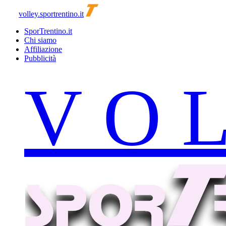
volley.sportrentino.it
SporTrentino.it
Chi siamo
Affiliazione
Pubblicità