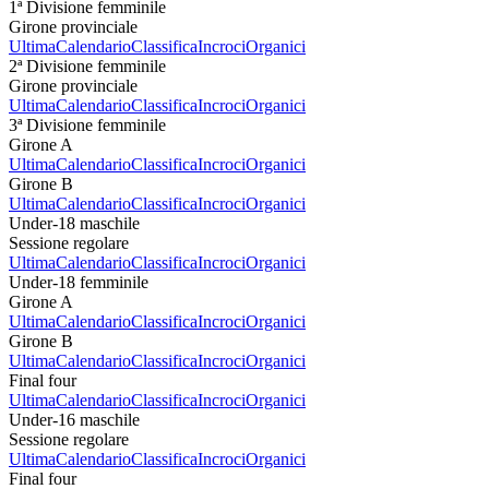
1ª Divisione femminile
Girone provinciale
Ultima
Calendario
Classifica
Incroci
Organici
2ª Divisione femminile
Girone provinciale
Ultima
Calendario
Classifica
Incroci
Organici
3ª Divisione femminile
Girone A
Ultima
Calendario
Classifica
Incroci
Organici
Girone B
Ultima
Calendario
Classifica
Incroci
Organici
Under-18 maschile
Sessione regolare
Ultima
Calendario
Classifica
Incroci
Organici
Under-18 femminile
Girone A
Ultima
Calendario
Classifica
Incroci
Organici
Girone B
Ultima
Calendario
Classifica
Incroci
Organici
Final four
Ultima
Calendario
Classifica
Incroci
Organici
Under-16 maschile
Sessione regolare
Ultima
Calendario
Classifica
Incroci
Organici
Final four