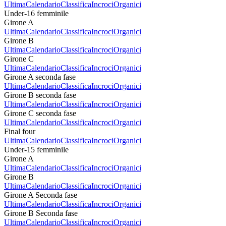
Ultima
Calendario
Classifica
Incroci
Organici
Under-16 femminile
Girone A
Ultima
Calendario
Classifica
Incroci
Organici
Girone B
Ultima
Calendario
Classifica
Incroci
Organici
Girone C
Ultima
Calendario
Classifica
Incroci
Organici
Girone A seconda fase
Ultima
Calendario
Classifica
Incroci
Organici
Girone B seconda fase
Ultima
Calendario
Classifica
Incroci
Organici
Girone C seconda fase
Ultima
Calendario
Classifica
Incroci
Organici
Final four
Ultima
Calendario
Classifica
Incroci
Organici
Under-15 femminile
Girone A
Ultima
Calendario
Classifica
Incroci
Organici
Girone B
Ultima
Calendario
Classifica
Incroci
Organici
Girone A Seconda fase
Ultima
Calendario
Classifica
Incroci
Organici
Girone B Seconda fase
Ultima
Calendario
Classifica
Incroci
Organici