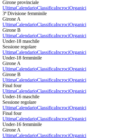
Girone provinciale
Ultima
Calendario
Classifica
Incroci
Organici
3ª Divisione femminile
Girone A
Ultima
Calendario
Classifica
Incroci
Organici
Girone B
Ultima
Calendario
Classifica
Incroci
Organici
Under-18 maschile
Sessione regolare
Ultima
Calendario
Classifica
Incroci
Organici
Under-18 femminile
Girone A
Ultima
Calendario
Classifica
Incroci
Organici
Girone B
Ultima
Calendario
Classifica
Incroci
Organici
Final four
Ultima
Calendario
Classifica
Incroci
Organici
Under-16 maschile
Sessione regolare
Ultima
Calendario
Classifica
Incroci
Organici
Final four
Ultima
Calendario
Classifica
Incroci
Organici
Under-16 femminile
Girone A
Ultima
Calendario
Classifica
Incroci
Organici