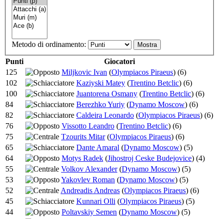
Metodo di ordinamento:
Punti
Giocatori
125
Miljkovic Ivan
(
Olympiacos Piraeus
)
(6)
102
Kaziyski Matey
(
Trentino Betclic
)
(6)
100
Juantorena Osmany
(
Trentino Betclic
)
(6)
84
Berezhko Yuriy
(
Dynamo Moscow
)
(6)
82
Caldeira Leonardo
(
Olympiacos Piraeus
)
(6)
76
Vissotto Leandro
(
Trentino Betclic
)
(6)
75
Tzourits Mitar
(
Olympiacos Piraeus
)
(6)
65
Dante Amaral
(
Dynamo Moscow
)
(5)
64
Motys Radek
(
Jihostroj Ceske Budejovice
)
(4)
55
Volkov Alexander
(
Dynamo Moscow
)
(5)
53
Yakovlev Roman
(
Dynamo Moscow
)
(5)
52
Andreadis Andreas
(
Olympiacos Piraeus
)
(6)
45
Kunnari Olli
(
Olympiacos Piraeus
)
(5)
44
Poltavskiy Semen
(
Dynamo Moscow
)
(5)