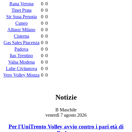
Rana Verona
0
0
Tinet Prata
0
0
Sir Susa Perugia
0
0
Cuneo
0
0
Allianz Milano
0
0
Cisterna
0
0
Gas Sales Piacenza
0
0
Padova
0
0
Itas Trentino
0
0
Valsa Modena
0
0
Lube Civitanova
0
0
Vero Volley Monza
0
0
Notizie
B Maschile
venerdì 7 agosto 2026
Per l'UniTrento Volley avvio contro i pari età di