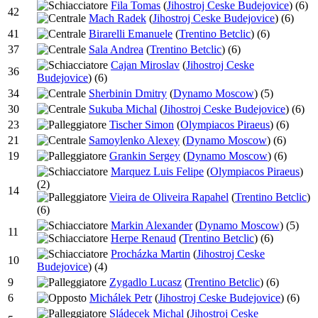
Fila Tomas
(
Jihostroj Ceske Budejovice
)
(6)
42
Mach Radek
(
Jihostroj Ceske Budejovice
)
(6)
41
Birarelli Emanuele
(
Trentino Betclic
)
(6)
37
Sala Andrea
(
Trentino Betclic
)
(6)
Cajan Miroslav
(
Jihostroj Ceske
36
Budejovice
)
(6)
34
Sherbinin Dmitry
(
Dynamo Moscow
)
(5)
30
Sukuba Michal
(
Jihostroj Ceske Budejovice
)
(6)
23
Tischer Simon
(
Olympiacos Piraeus
)
(6)
21
Samoylenko Alexey
(
Dynamo Moscow
)
(6)
19
Grankin Sergey
(
Dynamo Moscow
)
(6)
Marquez Luis Felipe
(
Olympiacos Piraeus
)
(2)
14
Vieira de Oliveira Rapahel
(
Trentino Betclic
)
(6)
Markin Alexander
(
Dynamo Moscow
)
(5)
11
Herpe Renaud
(
Trentino Betclic
)
(6)
Procházka Martin
(
Jihostroj Ceske
10
Budejovice
)
(4)
9
Zygadlo Lucasz
(
Trentino Betclic
)
(6)
6
Michálek Petr
(
Jihostroj Ceske Budejovice
)
(6)
Sládecek Michal
(
Jihostroj Ceske