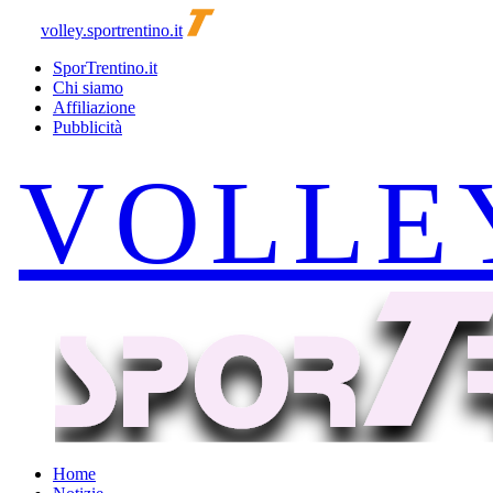
volley.sportrentino.it
SporTrentino.it
Chi siamo
Affiliazione
Pubblicità
Home