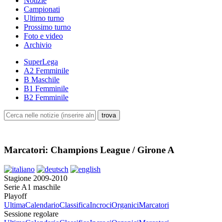
Notizie
Campionati
Ultimo turno
Prossimo turno
Foto e video
Archivio
SuperLega
A2 Femminile
B Maschile
B1 Femminile
B2 Femminile
Marcatori: Champions League / Girone A
Stagione 2009-2010
Serie A1 maschile
Playoff
Ultima
Calendario
Classifica
Incroci
Organici
Marcatori
Sessione regolare