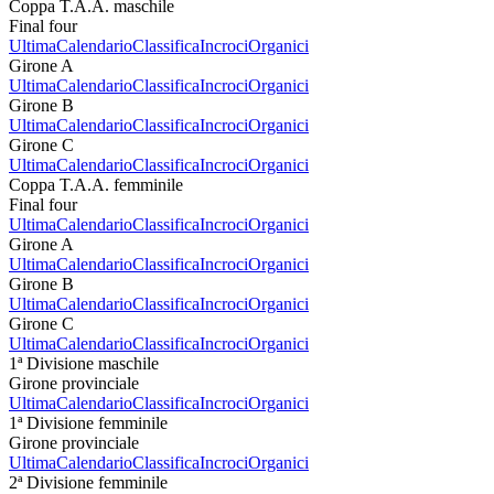
Coppa T.A.A. maschile
Final four
Ultima
Calendario
Classifica
Incroci
Organici
Girone A
Ultima
Calendario
Classifica
Incroci
Organici
Girone B
Ultima
Calendario
Classifica
Incroci
Organici
Girone C
Ultima
Calendario
Classifica
Incroci
Organici
Coppa T.A.A. femminile
Final four
Ultima
Calendario
Classifica
Incroci
Organici
Girone A
Ultima
Calendario
Classifica
Incroci
Organici
Girone B
Ultima
Calendario
Classifica
Incroci
Organici
Girone C
Ultima
Calendario
Classifica
Incroci
Organici
1ª Divisione maschile
Girone provinciale
Ultima
Calendario
Classifica
Incroci
Organici
1ª Divisione femminile
Girone provinciale
Ultima
Calendario
Classifica
Incroci
Organici
2ª Divisione femminile