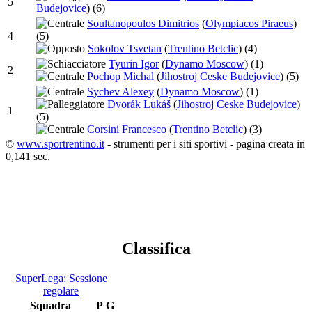
5
Budejovice
)
(6)
Soultanopoulos Dimitrios
(
Olympiacos Piraeus
)
4
(5)
Sokolov Tsvetan
(
Trentino Betclic
)
(4)
Tyurin Igor
(
Dynamo Moscow
)
(1)
2
Pochop Michal
(
Jihostroj Ceske Budejovice
)
(5)
Sychev Alexey
(
Dynamo Moscow
)
(1)
Dvorák Lukáš
(
Jihostroj Ceske Budejovice
)
1
(5)
Corsini Francesco
(
Trentino Betclic
)
(3)
©
www.sportrentino.it
- strumenti per i siti sportivi - pagina creata in
0,141 sec.
Classifica
SuperLega: Sessione
regolare
Squadra
P
G