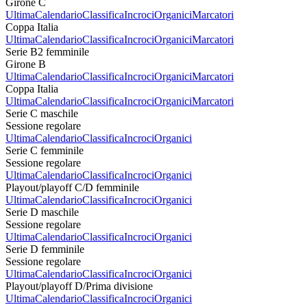
Girone C
Ultima
Calendario
Classifica
Incroci
Organici
Marcatori
Coppa Italia
Ultima
Calendario
Classifica
Incroci
Organici
Marcatori
Serie B2 femminile
Girone B
Ultima
Calendario
Classifica
Incroci
Organici
Marcatori
Coppa Italia
Ultima
Calendario
Classifica
Incroci
Organici
Marcatori
Serie C maschile
Sessione regolare
Ultima
Calendario
Classifica
Incroci
Organici
Serie C femminile
Sessione regolare
Ultima
Calendario
Classifica
Incroci
Organici
Playout/playoff C/D femminile
Ultima
Calendario
Classifica
Incroci
Organici
Serie D maschile
Sessione regolare
Ultima
Calendario
Classifica
Incroci
Organici
Serie D femminile
Sessione regolare
Ultima
Calendario
Classifica
Incroci
Organici
Playout/playoff D/Prima divisione
Ultima
Calendario
Classifica
Incroci
Organici