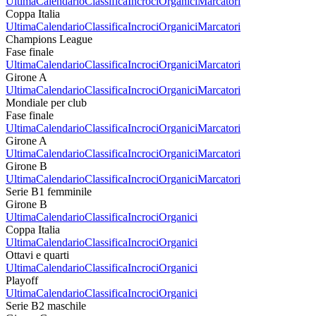
Ultima
Calendario
Classifica
Incroci
Organici
Marcatori
Coppa Italia
Ultima
Calendario
Classifica
Incroci
Organici
Marcatori
Champions League
Fase finale
Ultima
Calendario
Classifica
Incroci
Organici
Marcatori
Girone A
Ultima
Calendario
Classifica
Incroci
Organici
Marcatori
Mondiale per club
Fase finale
Ultima
Calendario
Classifica
Incroci
Organici
Marcatori
Girone A
Ultima
Calendario
Classifica
Incroci
Organici
Marcatori
Girone B
Ultima
Calendario
Classifica
Incroci
Organici
Marcatori
Serie B1 femminile
Girone B
Ultima
Calendario
Classifica
Incroci
Organici
Coppa Italia
Ultima
Calendario
Classifica
Incroci
Organici
Ottavi e quarti
Ultima
Calendario
Classifica
Incroci
Organici
Playoff
Ultima
Calendario
Classifica
Incroci
Organici
Serie B2 maschile