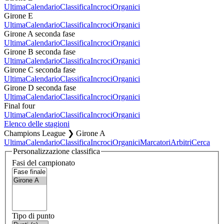
Ultima
Calendario
Classifica
Incroci
Organici
Girone E
Ultima
Calendario
Classifica
Incroci
Organici
Girone A seconda fase
Ultima
Calendario
Classifica
Incroci
Organici
Girone B seconda fase
Ultima
Calendario
Classifica
Incroci
Organici
Girone C seconda fase
Ultima
Calendario
Classifica
Incroci
Organici
Girone D seconda fase
Ultima
Calendario
Classifica
Incroci
Organici
Final four
Ultima
Calendario
Classifica
Incroci
Organici
Elenco delle stagioni
Champions League ❯ Girone A
Ultima
Calendario
Classifica
Incroci
Organici
Marcatori
Arbitri
Cerca
Personalizzazione classifica
Fasi del campionato
Tipo di punto