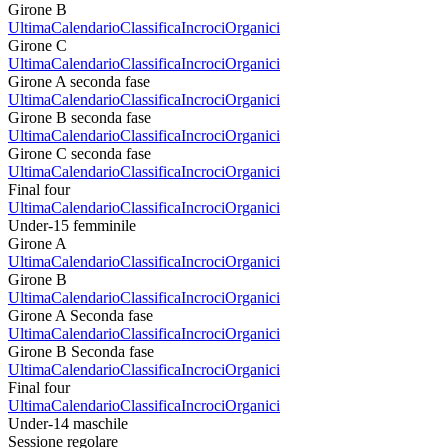
Girone B
Ultima
Calendario
Classifica
Incroci
Organici
Girone C
Ultima
Calendario
Classifica
Incroci
Organici
Girone A seconda fase
Ultima
Calendario
Classifica
Incroci
Organici
Girone B seconda fase
Ultima
Calendario
Classifica
Incroci
Organici
Girone C seconda fase
Ultima
Calendario
Classifica
Incroci
Organici
Final four
Ultima
Calendario
Classifica
Incroci
Organici
Under-15 femminile
Girone A
Ultima
Calendario
Classifica
Incroci
Organici
Girone B
Ultima
Calendario
Classifica
Incroci
Organici
Girone A Seconda fase
Ultima
Calendario
Classifica
Incroci
Organici
Girone B Seconda fase
Ultima
Calendario
Classifica
Incroci
Organici
Final four
Ultima
Calendario
Classifica
Incroci
Organici
Under-14 maschile
Sessione regolare