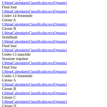
Ultima
Calendario
Classifica
Incroci
Organici
Final four
Ultima
Calendario
Classifica
Incroci
Organici
Under-14 femminile
Girone A
Ultima
Calendario
Classifica
Incroci
Organici
Girone B
Ultima
Calendario
Classifica
Incroci
Organici
Semifinali
Ultima
Calendario
Classifica
Incroci
Organici
Final four
Ultima
Calendario
Classifica
Incroci
Organici
Under-13 maschile
Sessione regolare
Ultima
Calendario
Classifica
Incroci
Organici
Final four
Ultima
Calendario
Classifica
Incroci
Organici
Under-13 femminile
Girone A
Ultima
Calendario
Classifica
Incroci
Organici
Girone B
Ultima
Calendario
Classifica
Incroci
Organici
Girone C
Ultima
Calendario
Classifica
Incroci
Organici
Girone D