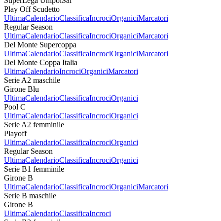
SuperLega UnipolSai
Play Off Scudetto
Ultima
Calendario
Classifica
Incroci
Organici
Marcatori
Regular Season
Ultima
Calendario
Classifica
Incroci
Organici
Marcatori
Del Monte Supercoppa
Ultima
Calendario
Classifica
Incroci
Organici
Marcatori
Del Monte Coppa Italia
Ultima
Calendario
Incroci
Organici
Marcatori
Serie A2 maschile
Girone Blu
Ultima
Calendario
Classifica
Incroci
Organici
Pool C
Ultima
Calendario
Classifica
Incroci
Organici
Serie A2 femminile
Playoff
Ultima
Calendario
Classifica
Incroci
Organici
Regular Season
Ultima
Calendario
Classifica
Incroci
Organici
Serie B1 femminile
Girone B
Ultima
Calendario
Classifica
Incroci
Organici
Marcatori
Serie B maschile
Girone B
Ultima
Calendario
Classifica
Incroci