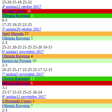
25
-
20
25
-
18
25
-
22
4ª andata
22 ottobre 2017
Volalto Caserta
16
Olimpia Ravenna
4
0
-
3
17
-
25
19
-
25
22
-
25
5ª andata
29 ottobre 2017
Sigel Marsala
17
Olimpia Ravenna
5
2
-
3
25
-
21
20
-
25
21
-
25
25
-
20
10
-
15
6ª andata
1 novembre 2017
Olimpia Ravenna
4
Bartoccini Perugia
10
2
-
3
20
-
25
25
-
17
22
-
25
25
-
17
12
-
15
7ª andata
5 novembre 2017
Givova Baronissi
12
Olimpia Ravenna
6
3
-
1
25
-
17
23
-
25
25
-
21
26
-
24
8ª andata
12 novembre 2017
S.Bernardo Cuneo
1
Olimpia Ravenna
7
2
-
3