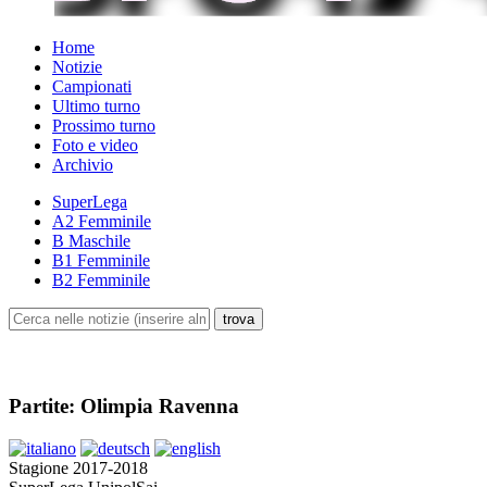
Home
Notizie
Campionati
Ultimo turno
Prossimo turno
Foto e video
Archivio
SuperLega
A2 Femminile
B Maschile
B1 Femminile
B2 Femminile
Partite: Olimpia Ravenna
Stagione 2017-2018