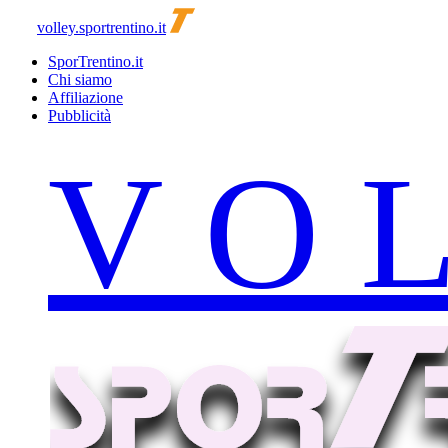
volley.sportrentino.it
SporTrentino.it
Chi siamo
Affiliazione
Pubblicità