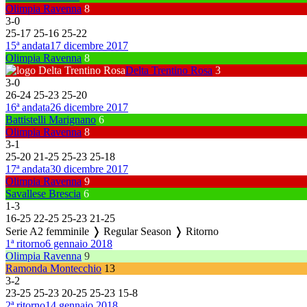
Olimpia Ravenna
8
3
-
0
25
-
17
25
-
16
25
-
22
15ª andata
17 dicembre 2017
Olimpia Ravenna
8
Delta Trentino Rosa
3
3
-
0
26
-
24
25
-
23
25
-
20
16ª andata
26 dicembre 2017
Battistelli Marignano
6
Olimpia Ravenna
8
3
-
1
25
-
20
21
-
25
25
-
23
25
-
18
17ª andata
30 dicembre 2017
Olimpia Ravenna
9
Savallese Brescia
6
1
-
3
16
-
25
22
-
25
25
-
23
21
-
25
Serie A2 femminile ❭ Regular Season ❭ Ritorno
1ª ritorno
6 gennaio 2018
Olimpia Ravenna
9
Ramonda Montecchio
13
3
-
2
23
-
25
25
-
23
20
-
25
25
-
23
15
-
8
2ª ritorno
14 gennaio 2018