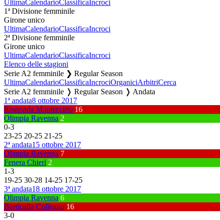
Ultima
Calendario
Classifica
Incroci
1ª Divisione femminile
Girone unico
Ultima
Calendario
Classifica
Incroci
2ª Divisione femminile
Girone unico
Ultima
Calendario
Classifica
Incroci
Elenco delle stagioni
Serie A2 femminile ❯ Regular Season
Ultima
Calendario
Classifica
Incroci
Organici
Arbitri
Cerca
Serie A2 femminile ❭ Regular Season ❭ Andata
1ª andata
8 ottobre 2017
Ramonda Montecchio
16
Olimpia Ravenna
2
0
-
3
23
-
25
20
-
25
21
-
25
2ª andata
15 ottobre 2017
Olimpia Ravenna
7
Fenera Chieri
2
1
-
3
19
-
25
30
-
28
14
-
25
17
-
25
3ª andata
18 ottobre 2017
Olimpia Ravenna
6
Barricalla Collegno
16
3
-
0