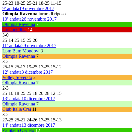
25
-
23
18
-
25
25
-
21
18
-
25
11
-
15
9ª andata
19 novembre 2017
Olimpia Ravenna
turno di riposo
10ª andata
26 novembre 2017
Olimpia Ravenna
7
Golem Olbia
14
3
-
0
25
-
14
25
-
15
25
-
20
11ª andata
29 novembre 2017
Lpm Bam Mondovì
3
Olimpia Ravenna
7
3
-
2
25
-
15
25
-
17
19
-
25
17
-
25
15
-
12
12ª andata
3 dicembre 2017
Volley Soverato
2
Olimpia Ravenna
7
2
-
3
25
-
16
18
-
25
25
-
18
26
-
28
12
-
15
13ª andata
10 dicembre 2017
Olimpia Ravenna
7
Club Italia Crai
11
3
-
2
27
-
25
25
-
21
24
-
26
17
-
25
15
-
13
14ª andata
13 dicembre 2017
Zambelli Orvieto
12