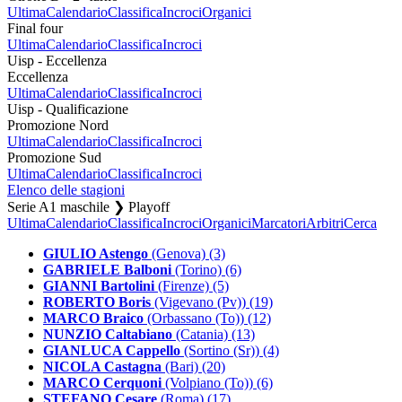
Ultima
Calendario
Classifica
Incroci
Organici
Final four
Ultima
Calendario
Classifica
Incroci
Uisp - Eccellenza
Eccellenza
Ultima
Calendario
Classifica
Incroci
Uisp - Qualificazione
Promozione Nord
Ultima
Calendario
Classifica
Incroci
Promozione Sud
Ultima
Calendario
Classifica
Incroci
Elenco delle stagioni
Serie A1 maschile ❯ Playoff
Ultima
Calendario
Classifica
Incroci
Organici
Marcatori
Arbitri
Cerca
GIULIO Astengo
(Genova) (3)
GABRIELE Balboni
(Torino) (6)
GIANNI Bartolini
(Firenze) (5)
ROBERTO Boris
(Vigevano (Pv)) (19)
MARCO Braico
(Orbassano (To)) (12)
NUNZIO Caltabiano
(Catania) (13)
GIANLUCA Cappello
(Sortino (Sr)) (4)
NICOLA Castagna
(Bari) (20)
MARCO Cerquoni
(Volpiano (To)) (6)
STEFANO Cesare
(Roma) (17)