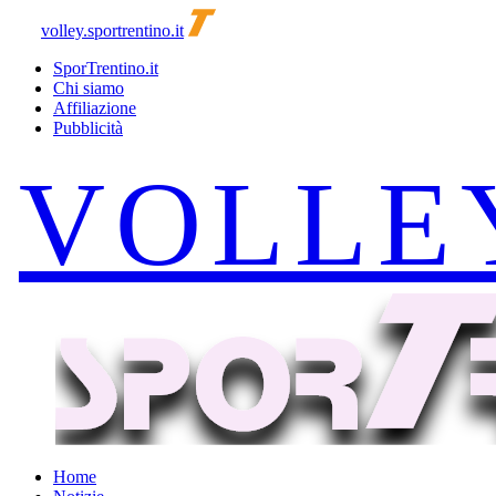
volley.sportrentino.it
SporTrentino.it
Chi siamo
Affiliazione
Pubblicità
Home