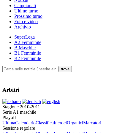
Notizie
Campionati
Ultimo turno
Prossimo turno
Foto e video
Archivio
SuperLega
A2 Femminile
B Maschile
B1 Femminile
B2 Femminile
Arbitri
Stagione 2010-2011
Serie A1 maschile
Playoff
Ultima
Calendario
Classifica
Incroci
Organici
Marcatori
Sessione regolare