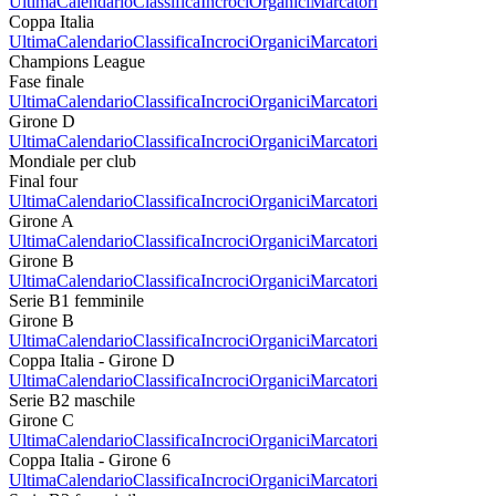
Ultima
Calendario
Classifica
Incroci
Organici
Marcatori
Coppa Italia
Ultima
Calendario
Classifica
Incroci
Organici
Marcatori
Champions League
Fase finale
Ultima
Calendario
Classifica
Incroci
Organici
Marcatori
Girone D
Ultima
Calendario
Classifica
Incroci
Organici
Marcatori
Mondiale per club
Final four
Ultima
Calendario
Classifica
Incroci
Organici
Marcatori
Girone A
Ultima
Calendario
Classifica
Incroci
Organici
Marcatori
Girone B
Ultima
Calendario
Classifica
Incroci
Organici
Marcatori
Serie B1 femminile
Girone B
Ultima
Calendario
Classifica
Incroci
Organici
Marcatori
Coppa Italia - Girone D
Ultima
Calendario
Classifica
Incroci
Organici
Marcatori
Serie B2 maschile
Girone C
Ultima
Calendario
Classifica
Incroci
Organici
Marcatori
Coppa Italia - Girone 6
Ultima
Calendario
Classifica
Incroci
Organici
Marcatori