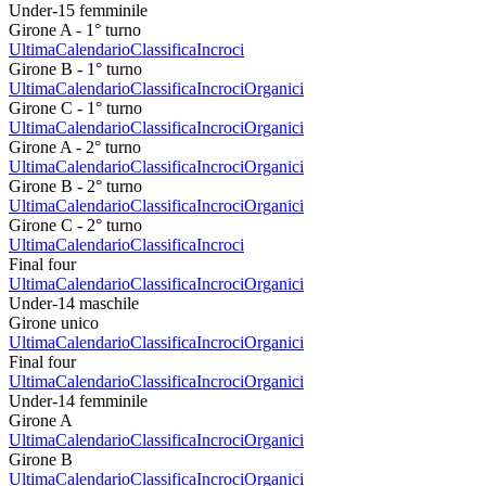
Under-15 femminile
Girone A - 1° turno
Ultima
Calendario
Classifica
Incroci
Girone B - 1° turno
Ultima
Calendario
Classifica
Incroci
Organici
Girone C - 1° turno
Ultima
Calendario
Classifica
Incroci
Organici
Girone A - 2° turno
Ultima
Calendario
Classifica
Incroci
Organici
Girone B - 2° turno
Ultima
Calendario
Classifica
Incroci
Organici
Girone C - 2° turno
Ultima
Calendario
Classifica
Incroci
Final four
Ultima
Calendario
Classifica
Incroci
Organici
Under-14 maschile
Girone unico
Ultima
Calendario
Classifica
Incroci
Organici
Final four
Ultima
Calendario
Classifica
Incroci
Organici
Under-14 femminile
Girone A
Ultima
Calendario
Classifica
Incroci
Organici
Girone B
Ultima
Calendario
Classifica
Incroci
Organici