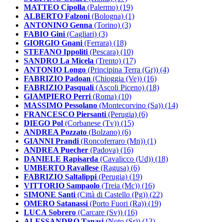
MATTEO Cipolla
(Palermo) (19)
ALBERTO Falzoni
(Bologna) (1)
ANTONINO Genna
(Torino) (3)
FABIO Gini
(Cagliari) (3)
GIORGIO Gnani
(Ferrara) (18)
STEFANO Ippoliti
(Pescara) (10)
SANDRO La Micela
(Trento) (17)
ANTONIO Longo
(Principina Terra (Gr)) (4)
FABRIZIO Padoan
(Chioggia (Ve)) (16)
FABRIZIO Pasquali
(Ascoli Piceno) (18)
GIAMPIERO Perri
(Roma) (10)
MASSIMO Pessolano
(Montecorvino (Sa)) (14)
FRANCESCO Piersanti
(Perugia) (6)
DIEGO Pol
(Corbanese (Tv)) (15)
ANDREA Pozzato
(Bolzano) (6)
GIANNI Prandi
(Roncoferraro (Mn)) (1)
ANDREA Puecher
(Padova) (16)
DANIELE Rapisarda
(Cavalicco (Ud)) (18)
UMBERTO Ravallese
(Ragusa) (6)
FABRIZIO Saltalippi
(Perugia) (19)
VITTORIO Sampaolo
(Treia (Mc)) (16)
SIMONE Santi
(Città di Castello (Pg)) (22)
OMERO Satanassi
(Porto Fuori (Ra)) (19)
LUCA Sobrero
(Carcare (Sv)) (16)
ALESSANDRO Tanasi
(Noto (Sr)) (13)