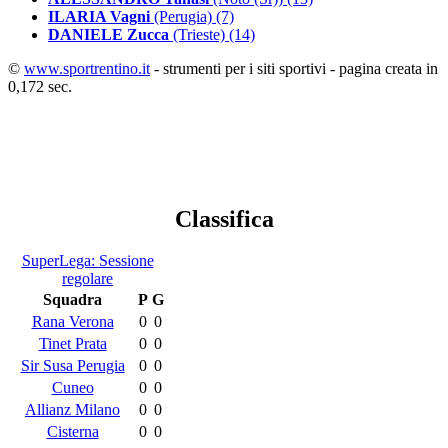
ILARIA Vagni
(Perugia) (7)
DANIELE Zucca
(Trieste) (14)
©
www.sportrentino.it
- strumenti per i siti sportivi - pagina creata in
0,172 sec.
Classifica
SuperLega: Sessione
regolare
Squadra
P
G
Rana Verona
0
0
Tinet Prata
0
0
Sir Susa Perugia
0
0
Cuneo
0
0
Allianz Milano
0
0
Cisterna
0
0