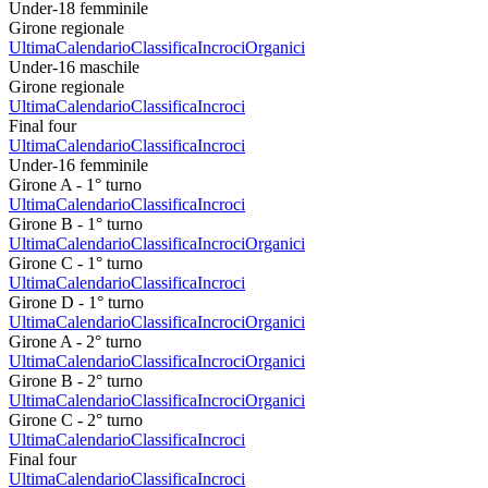
Under-18 femminile
Girone regionale
Ultima
Calendario
Classifica
Incroci
Organici
Under-16 maschile
Girone regionale
Ultima
Calendario
Classifica
Incroci
Final four
Ultima
Calendario
Classifica
Incroci
Under-16 femminile
Girone A - 1° turno
Ultima
Calendario
Classifica
Incroci
Girone B - 1° turno
Ultima
Calendario
Classifica
Incroci
Organici
Girone C - 1° turno
Ultima
Calendario
Classifica
Incroci
Girone D - 1° turno
Ultima
Calendario
Classifica
Incroci
Organici
Girone A - 2° turno
Ultima
Calendario
Classifica
Incroci
Organici
Girone B - 2° turno
Ultima
Calendario
Classifica
Incroci
Organici
Girone C - 2° turno
Ultima
Calendario
Classifica
Incroci
Final four
Ultima
Calendario
Classifica
Incroci