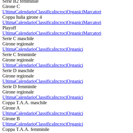
Serie B2 femminile
Girone C
Ultima
Calendario
Classifica
Incroci
Organici
Marcatori
Coppa Italia girone 4
Ultima
Calendario
Classifica
Incroci
Organici
Marcatori
Playoff
Ultima
Calendario
Classifica
Incroci
Organici
Marcatori
Serie C maschile
Girone regionale
Ultima
Calendario
Classifica
Incroci
Organici
Serie C femminile
Girone regionale
Ultima
Calendario
Classifica
Incroci
Organici
Serie D maschile
Girone regionale
Ultima
Calendario
Classifica
Incroci
Organici
Serie D femminile
Girone regionale
Ultima
Calendario
Classifica
Incroci
Organici
Coppa T.A.A. maschile
Girone A
Ultima
Calendario
Classifica
Incroci
Organici
Girone B
Ultima
Calendario
Classifica
Incroci
Organici
Coppa T.A.A. femminile