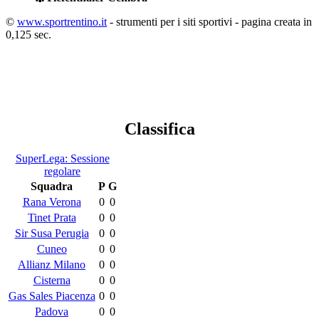
©
www.sportrentino.it
- strumenti per i siti sportivi - pagina creata in
0,125 sec.
Classifica
SuperLega: Sessione
regolare
Squadra
P
G
Rana Verona
0
0
Tinet Prata
0
0
Sir Susa Perugia
0
0
Cuneo
0
0
Allianz Milano
0
0
Cisterna
0
0
Gas Sales Piacenza
0
0
Padova
0
0