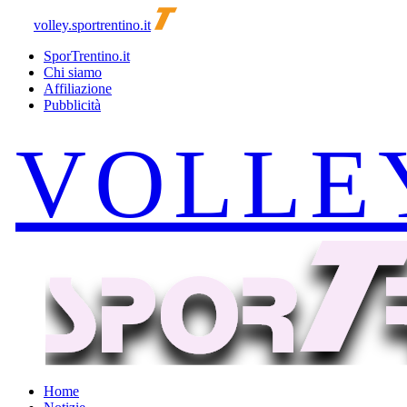
volley.sportrentino.it
SporTrentino.it
Chi siamo
Affiliazione
Pubblicità
Home