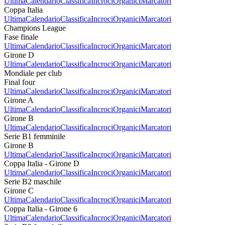
Ultima
Calendario
Classifica
Incroci
Organici
Marcatori
Coppa Italia
Ultima
Calendario
Classifica
Incroci
Organici
Marcatori
Champions League
Fase finale
Ultima
Calendario
Classifica
Incroci
Organici
Marcatori
Girone D
Ultima
Calendario
Classifica
Incroci
Organici
Marcatori
Mondiale per club
Final four
Ultima
Calendario
Classifica
Incroci
Organici
Marcatori
Girone A
Ultima
Calendario
Classifica
Incroci
Organici
Marcatori
Girone B
Ultima
Calendario
Classifica
Incroci
Organici
Marcatori
Serie B1 femminile
Girone B
Ultima
Calendario
Classifica
Incroci
Organici
Marcatori
Coppa Italia - Girone D
Ultima
Calendario
Classifica
Incroci
Organici
Marcatori
Serie B2 maschile
Girone C
Ultima
Calendario
Classifica
Incroci
Organici
Marcatori
Coppa Italia - Girone 6
Ultima
Calendario
Classifica
Incroci
Organici
Marcatori