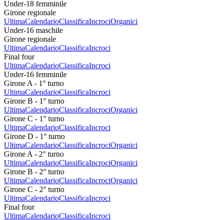
Under-18 femminile
Girone regionale
Ultima
Calendario
Classifica
Incroci
Organici
Under-16 maschile
Girone regionale
Ultima
Calendario
Classifica
Incroci
Final four
Ultima
Calendario
Classifica
Incroci
Under-16 femminile
Girone A - 1° turno
Ultima
Calendario
Classifica
Incroci
Girone B - 1° turno
Ultima
Calendario
Classifica
Incroci
Organici
Girone C - 1° turno
Ultima
Calendario
Classifica
Incroci
Girone D - 1° turno
Ultima
Calendario
Classifica
Incroci
Organici
Girone A - 2° turno
Ultima
Calendario
Classifica
Incroci
Organici
Girone B - 2° turno
Ultima
Calendario
Classifica
Incroci
Organici
Girone C - 2° turno
Ultima
Calendario
Classifica
Incroci
Final four
Ultima
Calendario
Classifica
Incroci