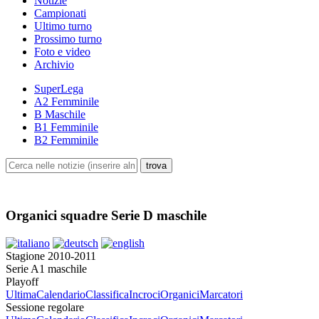
Notizie
Campionati
Ultimo turno
Prossimo turno
Foto e video
Archivio
SuperLega
A2 Femminile
B Maschile
B1 Femminile
B2 Femminile
Organici squadre Serie D maschile
Stagione 2010-2011
Serie A1 maschile
Playoff
Ultima
Calendario
Classifica
Incroci
Organici
Marcatori
Sessione regolare