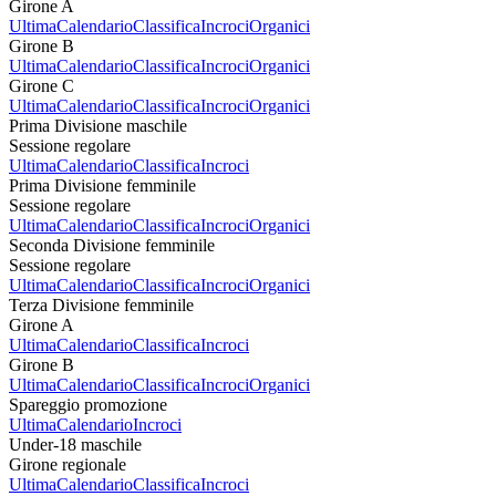
Girone A
Ultima
Calendario
Classifica
Incroci
Organici
Girone B
Ultima
Calendario
Classifica
Incroci
Organici
Girone C
Ultima
Calendario
Classifica
Incroci
Organici
Prima Divisione maschile
Sessione regolare
Ultima
Calendario
Classifica
Incroci
Prima Divisione femminile
Sessione regolare
Ultima
Calendario
Classifica
Incroci
Organici
Seconda Divisione femminile
Sessione regolare
Ultima
Calendario
Classifica
Incroci
Organici
Terza Divisione femminile
Girone A
Ultima
Calendario
Classifica
Incroci
Girone B
Ultima
Calendario
Classifica
Incroci
Organici
Spareggio promozione
Ultima
Calendario
Incroci
Under-18 maschile
Girone regionale
Ultima
Calendario
Classifica
Incroci