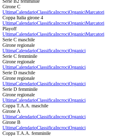
Serie B2 femminile
Girone C
Ultima
Calendario
Classifica
Incroci
Organici
Marcatori
Coppa Italia girone 4
Ultima
Calendario
Classifica
Incroci
Organici
Marcatori
Playoff
Ultima
Calendario
Classifica
Incroci
Organici
Marcatori
Serie C maschile
Girone regionale
Ultima
Calendario
Classifica
Incroci
Organici
Serie C femminile
Girone regionale
Ultima
Calendario
Classifica
Incroci
Organici
Serie D maschile
Girone regionale
Ultima
Calendario
Classifica
Incroci
Organici
Serie D femminile
Girone regionale
Ultima
Calendario
Classifica
Incroci
Organici
Coppa T.A.A. maschile
Girone A
Ultima
Calendario
Classifica
Incroci
Organici
Girone B
Ultima
Calendario
Classifica
Incroci
Organici
Coppa T.A.A. femminile