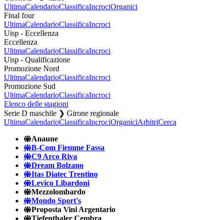
Ultima
Calendario
Classifica
Incroci
Organici
Final four
Ultima
Calendario
Classifica
Incroci
Uisp - Eccellenza
Eccellenza
Ultima
Calendario
Classifica
Incroci
Uisp - Qualificazione
Promozione Nord
Ultima
Calendario
Classifica
Incroci
Promozione Sud
Ultima
Calendario
Classifica
Incroci
Elenco delle stagioni
Serie D maschile ❯ Girone regionale
Ultima
Calendario
Classifica
Incroci
Organici
Arbitri
Cerca
Anaune
B-Com Fiemme Fassa
C9 Arco Riva
Dream Bolzano
Itas Diatec Trentino
Levico Libardoni
Mezzolombardo
Mondo Sport's
Proposta Vini Argentario
Tiefenthaler Cembra