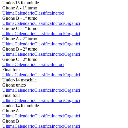
Under-15 femminile
Girone A - 1° turno
Ultima
Calendario
Classifica
Incroci
Girone B - 1° turno
Ultima
Calendario
Classifica
Incroci
Organici
Girone C - 1° turno
Ultima
Calendario
Classifica
Incroci
Organici
Girone A - 2° turno
Ultima
Calendario
Classifica
Incroci
Organici
Girone B - 2° turno
Ultima
Calendario
Classifica
Incroci
Organici
Girone C - 2° turno
Ultima
Calendario
Classifica
Incroci
Final four
Ultima
Calendario
Classifica
Incroci
Organici
Under-14 maschile
Girone unico
Ultima
Calendario
Classifica
Incroci
Organici
Final four
Ultima
Calendario
Classifica
Incroci
Organici
Under-14 femminile
Girone A
Ultima
Calendario
Classifica
Incroci
Organici
Girone B
Ultima
Calendario
Classifica
Incroci
Organici