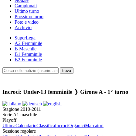
Notizie
Campionati
Ultimo turno
Prossimo turno
Foto e video
Archivio
SuperLega
A2 Femminile
B Maschile
B1 Femminile
B2 Femminile
Incroci: Under-13 femminile ❭ Girone A - 1° turno
Stagione 2010-2011
Serie A1 maschile
Playoff
Ultima
Calendario
Classifica
Incroci
Organici
Marcatori
Sessione regolare