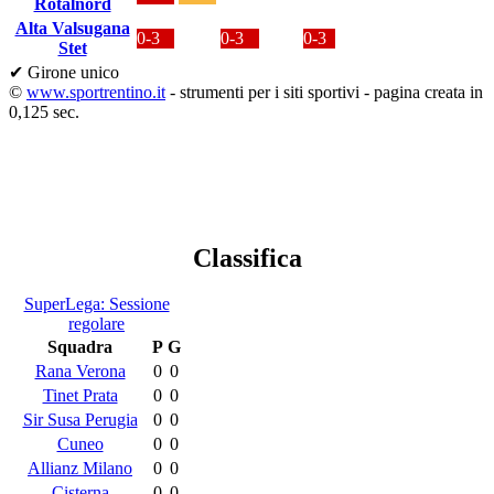
Rotalnord
Alta Valsugana
0-3
0-3
0-3
Stet
✔ Girone unico
©
www.sportrentino.it
- strumenti per i siti sportivi - pagina creata in
0,125 sec.
Classifica
SuperLega: Sessione
regolare
Squadra
P
G
Rana Verona
0
0
Tinet Prata
0
0
Sir Susa Perugia
0
0
Cuneo
0
0
Allianz Milano
0
0
Cisterna
0
0