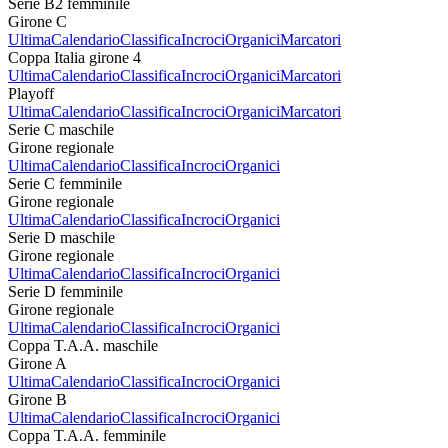
Serie B2 femminile
Girone C
Ultima
Calendario
Classifica
Incroci
Organici
Marcatori
Coppa Italia girone 4
Ultima
Calendario
Classifica
Incroci
Organici
Marcatori
Playoff
Ultima
Calendario
Classifica
Incroci
Organici
Marcatori
Serie C maschile
Girone regionale
Ultima
Calendario
Classifica
Incroci
Organici
Serie C femminile
Girone regionale
Ultima
Calendario
Classifica
Incroci
Organici
Serie D maschile
Girone regionale
Ultima
Calendario
Classifica
Incroci
Organici
Serie D femminile
Girone regionale
Ultima
Calendario
Classifica
Incroci
Organici
Coppa T.A.A. maschile
Girone A
Ultima
Calendario
Classifica
Incroci
Organici
Girone B
Ultima
Calendario
Classifica
Incroci
Organici
Coppa T.A.A. femminile