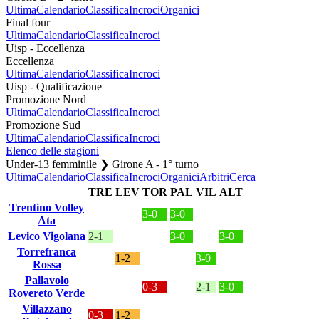
Ultima
Calendario
Classifica
Incroci
Organici
Final four
Ultima
Calendario
Classifica
Incroci
Uisp - Eccellenza
Eccellenza
Ultima
Calendario
Classifica
Incroci
Uisp - Qualificazione
Promozione Nord
Ultima
Calendario
Classifica
Incroci
Promozione Sud
Ultima
Calendario
Classifica
Incroci
Elenco delle stagioni
Under-13 femminile ❯ Girone A - 1° turno
Ultima
Calendario
Classifica
Incroci
Organici
Arbitri
Cerca
TRE
LEV
TOR
PAL
VIL
ALT
Trentino Volley
3-0
3-0
Ata
Levico Vigolana
2-1
3-0
3-0
Torrefranca
1-2
3-0
Rossa
Pallavolo
0-3
2-1
3-0
Rovereto Verde
Villazzano
0-3
1-2