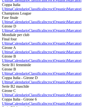
Ultima
Calendario
Classifica
Incroci
Organici
Marcatori
Coppa Italia
Ultima
Calendario
Classifica
Incroci
Organici
Marcatori
Champions League
Fase finale
Ultima
Calendario
Classifica
Incroci
Organici
Marcatori
Girone D
Ultima
Calendario
Classifica
Incroci
Organici
Marcatori
Mondiale per club
Final four
Ultima
Calendario
Classifica
Incroci
Organici
Marcatori
Girone A
Ultima
Calendario
Classifica
Incroci
Organici
Marcatori
Girone B
Ultima
Calendario
Classifica
Incroci
Organici
Marcatori
Serie B1 femminile
Girone B
Ultima
Calendario
Classifica
Incroci
Organici
Marcatori
Coppa Italia - Girone D
Ultima
Calendario
Classifica
Incroci
Organici
Marcatori
Serie B2 maschile
Girone C
Ultima
Calendario
Classifica
Incroci
Organici
Marcatori
Coppa Italia - Girone 6
Ultima
Calendario
Classifica
Incroci
Organici
Marcatori