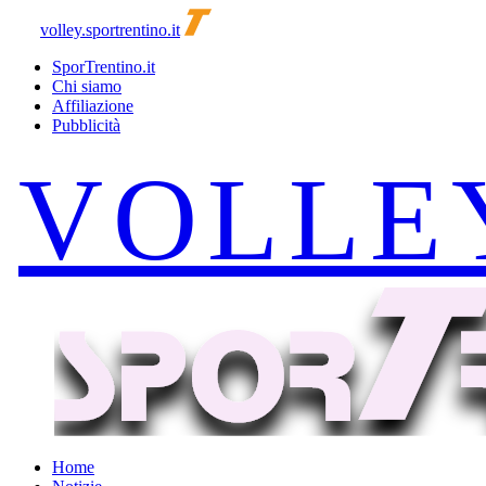
volley.sportrentino.it
SporTrentino.it
Chi siamo
Affiliazione
Pubblicità
Home