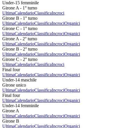
Under-15 femminile
Girone A - 1° turno
Ultima
Calendario
Classifica
Incroci
Girone B - 1° turno
Ultima
Calendario
Classifica
Incroci
Organici
Girone C - 1° turno
Ultima
Calendario
Classifica
Incroci
Organici
Girone A - 2° turno
Ultima
Calendario
Classifica
Incroci
Organici
Girone B - 2° turno
Ultima
Calendario
Classifica
Incroci
Organici
Girone C - 2° turno
Ultima
Calendario
Classifica
Incroci
Final four
Ultima
Calendario
Classifica
Incroci
Organici
Under-14 maschile
Girone unico
Ultima
Calendario
Classifica
Incroci
Organici
Final four
Ultima
Calendario
Classifica
Incroci
Organici
Under-14 femminile
Girone A
Ultima
Calendario
Classifica
Incroci
Organici
Girone B
Ultima
Calendario
Classifica
Incroci
Organici