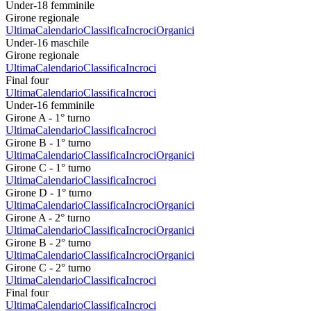
Under-18 femminile
Girone regionale
Ultima
Calendario
Classifica
Incroci
Organici
Under-16 maschile
Girone regionale
Ultima
Calendario
Classifica
Incroci
Final four
Ultima
Calendario
Classifica
Incroci
Under-16 femminile
Girone A - 1° turno
Ultima
Calendario
Classifica
Incroci
Girone B - 1° turno
Ultima
Calendario
Classifica
Incroci
Organici
Girone C - 1° turno
Ultima
Calendario
Classifica
Incroci
Girone D - 1° turno
Ultima
Calendario
Classifica
Incroci
Organici
Girone A - 2° turno
Ultima
Calendario
Classifica
Incroci
Organici
Girone B - 2° turno
Ultima
Calendario
Classifica
Incroci
Organici
Girone C - 2° turno
Ultima
Calendario
Classifica
Incroci
Final four
Ultima
Calendario
Classifica
Incroci