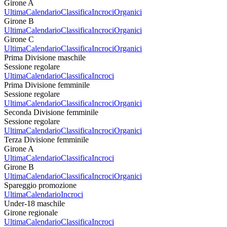
Girone A
Ultima
Calendario
Classifica
Incroci
Organici
Girone B
Ultima
Calendario
Classifica
Incroci
Organici
Girone C
Ultima
Calendario
Classifica
Incroci
Organici
Prima Divisione maschile
Sessione regolare
Ultima
Calendario
Classifica
Incroci
Prima Divisione femminile
Sessione regolare
Ultima
Calendario
Classifica
Incroci
Organici
Seconda Divisione femminile
Sessione regolare
Ultima
Calendario
Classifica
Incroci
Organici
Terza Divisione femminile
Girone A
Ultima
Calendario
Classifica
Incroci
Girone B
Ultima
Calendario
Classifica
Incroci
Organici
Spareggio promozione
Ultima
Calendario
Incroci
Under-18 maschile
Girone regionale
Ultima
Calendario
Classifica
Incroci