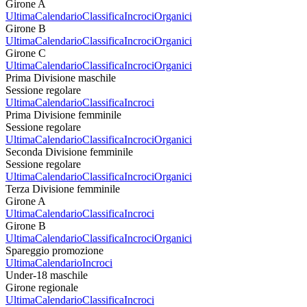
Girone A
Ultima
Calendario
Classifica
Incroci
Organici
Girone B
Ultima
Calendario
Classifica
Incroci
Organici
Girone C
Ultima
Calendario
Classifica
Incroci
Organici
Prima Divisione maschile
Sessione regolare
Ultima
Calendario
Classifica
Incroci
Prima Divisione femminile
Sessione regolare
Ultima
Calendario
Classifica
Incroci
Organici
Seconda Divisione femminile
Sessione regolare
Ultima
Calendario
Classifica
Incroci
Organici
Terza Divisione femminile
Girone A
Ultima
Calendario
Classifica
Incroci
Girone B
Ultima
Calendario
Classifica
Incroci
Organici
Spareggio promozione
Ultima
Calendario
Incroci
Under-18 maschile
Girone regionale
Ultima
Calendario
Classifica
Incroci