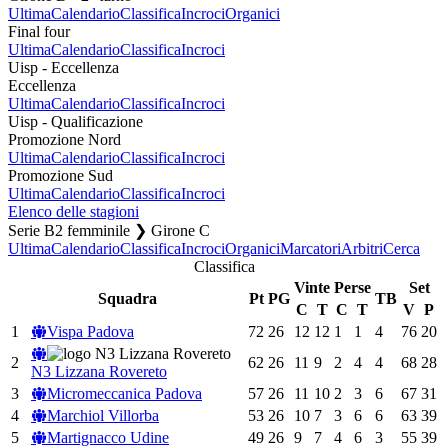
Ultima
Calendario
Classifica
Incroci
Organici
Final four
Ultima
Calendario
Classifica
Incroci
Uisp - Eccellenza
Eccellenza
Ultima
Calendario
Classifica
Incroci
Uisp - Qualificazione
Promozione Nord
Ultima
Calendario
Classifica
Incroci
Promozione Sud
Ultima
Calendario
Classifica
Incroci
Elenco delle stagioni
Serie B2 femminile ❯ Girone C
Ultima
Calendario
Classifica
Incroci
Organici
Marcatori
Arbitri
Cerca
Classifica
Vinte
Perse
Set
Squadra
Pt
PG
TB
C
T
C
T
V
P
1
Vispa Padova
72
26
12
12
1
1
4
76
20
2
62
26
11
9
2
4
4
68
28
N3 Lizzana Rovereto
3
Micromeccanica Padova
57
26
11
10
2
3
6
67
31
4
Marchiol Villorba
53
26
10
7
3
6
6
63
39
5
Martignacco Udine
49
26
9
7
4
6
3
55
39