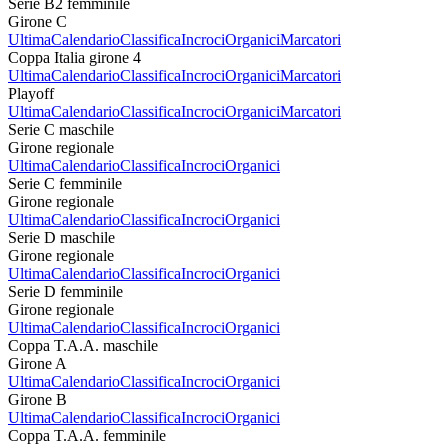
Serie B2 femminile
Girone C
Ultima
Calendario
Classifica
Incroci
Organici
Marcatori
Coppa Italia girone 4
Ultima
Calendario
Classifica
Incroci
Organici
Marcatori
Playoff
Ultima
Calendario
Classifica
Incroci
Organici
Marcatori
Serie C maschile
Girone regionale
Ultima
Calendario
Classifica
Incroci
Organici
Serie C femminile
Girone regionale
Ultima
Calendario
Classifica
Incroci
Organici
Serie D maschile
Girone regionale
Ultima
Calendario
Classifica
Incroci
Organici
Serie D femminile
Girone regionale
Ultima
Calendario
Classifica
Incroci
Organici
Coppa T.A.A. maschile
Girone A
Ultima
Calendario
Classifica
Incroci
Organici
Girone B
Ultima
Calendario
Classifica
Incroci
Organici
Coppa T.A.A. femminile