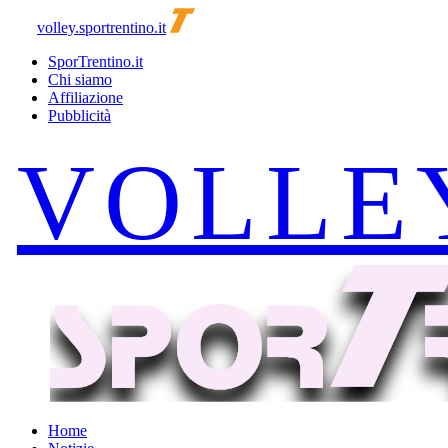
volley.sportrentino.it
SporTrentino.it
Chi siamo
Affiliazione
Pubblicità
Home