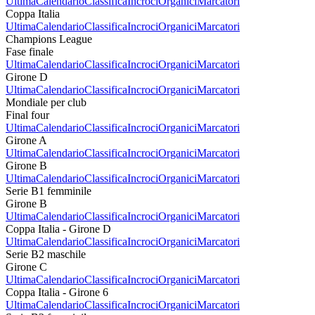
Ultima
Calendario
Classifica
Incroci
Organici
Marcatori
Coppa Italia
Ultima
Calendario
Classifica
Incroci
Organici
Marcatori
Champions League
Fase finale
Ultima
Calendario
Classifica
Incroci
Organici
Marcatori
Girone D
Ultima
Calendario
Classifica
Incroci
Organici
Marcatori
Mondiale per club
Final four
Ultima
Calendario
Classifica
Incroci
Organici
Marcatori
Girone A
Ultima
Calendario
Classifica
Incroci
Organici
Marcatori
Girone B
Ultima
Calendario
Classifica
Incroci
Organici
Marcatori
Serie B1 femminile
Girone B
Ultima
Calendario
Classifica
Incroci
Organici
Marcatori
Coppa Italia - Girone D
Ultima
Calendario
Classifica
Incroci
Organici
Marcatori
Serie B2 maschile
Girone C
Ultima
Calendario
Classifica
Incroci
Organici
Marcatori
Coppa Italia - Girone 6
Ultima
Calendario
Classifica
Incroci
Organici
Marcatori