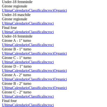
Under-18 femminile
Girone regionale
Ultima
Calendario
Classifica
Incroci
Organici
Under-16 maschile
Girone regionale
Ultima
Calendario
Classifica
Incroci
Final four
Ultima
Calendario
Classifica
Incroci
Under-16 femminile
Girone A - 1° turno
Ultima
Calendario
Classifica
Incroci
Girone B - 1° turno
Ultima
Calendario
Classifica
Incroci
Organici
Girone C - 1° turno
Ultima
Calendario
Classifica
Incroci
Girone D - 1° turno
Ultima
Calendario
Classifica
Incroci
Organici
Girone A - 2° turno
Ultima
Calendario
Classifica
Incroci
Organici
Girone B - 2° turno
Ultima
Calendario
Classifica
Incroci
Organici
Girone C - 2° turno
Ultima
Calendario
Classifica
Incroci
Final four
Ultima
Calendario
Classifica
Incroci