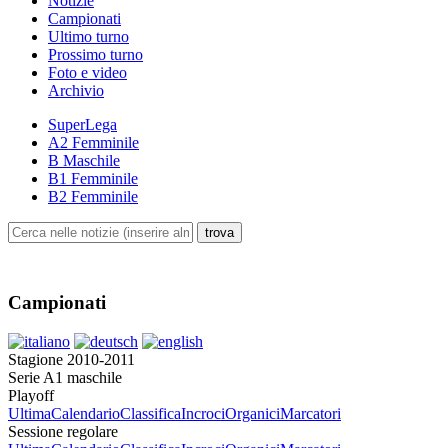
Notizie
Campionati
Ultimo turno
Prossimo turno
Foto e video
Archivio
SuperLega
A2 Femminile
B Maschile
B1 Femminile
B2 Femminile
Campionati
Stagione 2010-2011
Serie A1 maschile
Playoff
Ultima
Calendario
Classifica
Incroci
Organici
Marcatori
Sessione regolare