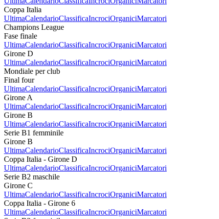
Ultima
Calendario
Classifica
Incroci
Organici
Marcatori
Coppa Italia
Ultima
Calendario
Classifica
Incroci
Organici
Marcatori
Champions League
Fase finale
Ultima
Calendario
Classifica
Incroci
Organici
Marcatori
Girone D
Ultima
Calendario
Classifica
Incroci
Organici
Marcatori
Mondiale per club
Final four
Ultima
Calendario
Classifica
Incroci
Organici
Marcatori
Girone A
Ultima
Calendario
Classifica
Incroci
Organici
Marcatori
Girone B
Ultima
Calendario
Classifica
Incroci
Organici
Marcatori
Serie B1 femminile
Girone B
Ultima
Calendario
Classifica
Incroci
Organici
Marcatori
Coppa Italia - Girone D
Ultima
Calendario
Classifica
Incroci
Organici
Marcatori
Serie B2 maschile
Girone C
Ultima
Calendario
Classifica
Incroci
Organici
Marcatori
Coppa Italia - Girone 6
Ultima
Calendario
Classifica
Incroci
Organici
Marcatori