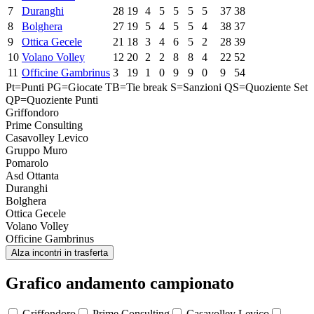
7
Duranghi
28
19
4
5
5
5
5
37
38
8
Bolghera
27
19
5
4
5
5
4
38
37
9
Ottica Gecele
21
18
3
4
6
5
2
28
39
10
Volano Volley
12
20
2
2
8
8
4
22
52
11
Officine Gambrinus
3
19
1
0
9
9
0
9
54
Pt=Punti
PG=Giocate
TB=Tie break
S=Sanzioni
QS=Quoziente Set
QP=Quoziente Punti
Griffondoro
Prime Consulting
Casavolley Levico
Gruppo Muro
Pomarolo
Asd Ottanta
Duranghi
Bolghera
Ottica Gecele
Volano Volley
Officine Gambrinus
Alza incontri in trasferta
Grafico andamento campionato
Griffondoro
Prime Consulting
Casavolley Levico