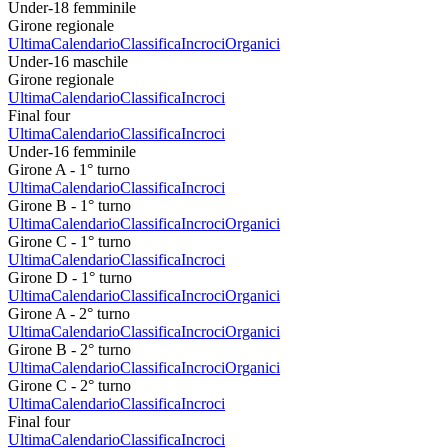
Under-18 femminile
Girone regionale
Ultima
Calendario
Classifica
Incroci
Organici
Under-16 maschile
Girone regionale
Ultima
Calendario
Classifica
Incroci
Final four
Ultima
Calendario
Classifica
Incroci
Under-16 femminile
Girone A - 1° turno
Ultima
Calendario
Classifica
Incroci
Girone B - 1° turno
Ultima
Calendario
Classifica
Incroci
Organici
Girone C - 1° turno
Ultima
Calendario
Classifica
Incroci
Girone D - 1° turno
Ultima
Calendario
Classifica
Incroci
Organici
Girone A - 2° turno
Ultima
Calendario
Classifica
Incroci
Organici
Girone B - 2° turno
Ultima
Calendario
Classifica
Incroci
Organici
Girone C - 2° turno
Ultima
Calendario
Classifica
Incroci
Final four
Ultima
Calendario
Classifica
Incroci