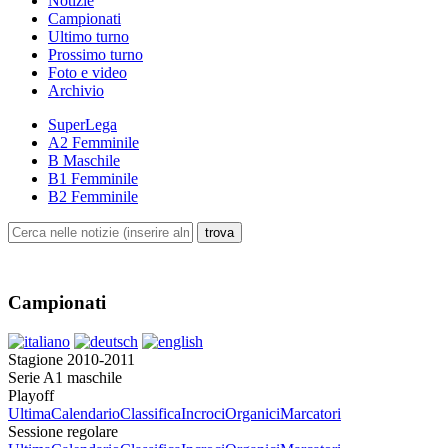
Notizie
Campionati
Ultimo turno
Prossimo turno
Foto e video
Archivio
SuperLega
A2 Femminile
B Maschile
B1 Femminile
B2 Femminile
Campionati
Stagione 2010-2011
Serie A1 maschile
Playoff
Ultima
Calendario
Classifica
Incroci
Organici
Marcatori
Sessione regolare