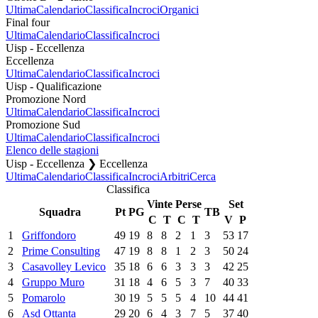
Ultima
Calendario
Classifica
Incroci
Organici
Final four
Ultima
Calendario
Classifica
Incroci
Uisp - Eccellenza
Eccellenza
Ultima
Calendario
Classifica
Incroci
Uisp - Qualificazione
Promozione Nord
Ultima
Calendario
Classifica
Incroci
Promozione Sud
Ultima
Calendario
Classifica
Incroci
Elenco delle stagioni
Uisp - Eccellenza ❯ Eccellenza
Ultima
Calendario
Classifica
Incroci
Arbitri
Cerca
Classifica
Vinte
Perse
Set
Squadra
Pt
PG
TB
C
T
C
T
V
P
1
Griffondoro
49
19
8
8
2
1
3
53
17
2
Prime Consulting
47
19
8
8
1
2
3
50
24
3
Casavolley Levico
35
18
6
6
3
3
3
42
25
4
Gruppo Muro
31
18
4
6
5
3
7
40
33
5
Pomarolo
30
19
5
5
5
4
10
44
41
6
Asd Ottanta
29
20
6
4
3
7
5
37
40