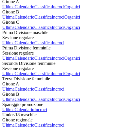
Girone A
Ultima
Calendario
Classifica
Incroci
Organici
Girone B
Ultima
Calendario
Classifica
Incroci
Organici
Girone C
Ultima
Calendario
Classifica
Incroci
Organici
Prima Divisione maschile
Sessione regolare
Ultima
Calendario
Classifica
Incroci
Prima Divisione femminile
Sessione regolare
Ultima
Calendario
Classifica
Incroci
Organici
Seconda Divisione femminile
Sessione regolare
Ultima
Calendario
Classifica
Incroci
Organici
Terza Divisione femminile
Girone A
Ultima
Calendario
Classifica
Incroci
Girone B
Ultima
Calendario
Classifica
Incroci
Organici
Spareggio promozione
Ultima
Calendario
Incroci
Under-18 maschile
Girone regionale
Ultima
Calendario
Classifica
Incroci