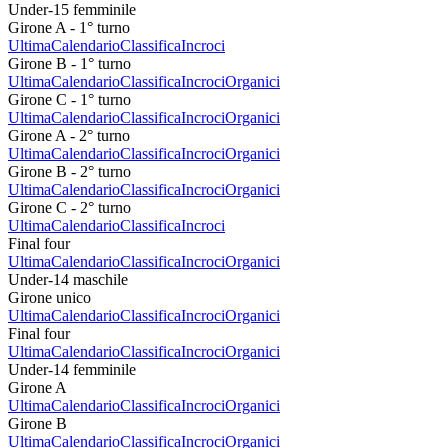
Under-15 femminile
Girone A - 1° turno
Ultima
Calendario
Classifica
Incroci
Girone B - 1° turno
Ultima
Calendario
Classifica
Incroci
Organici
Girone C - 1° turno
Ultima
Calendario
Classifica
Incroci
Organici
Girone A - 2° turno
Ultima
Calendario
Classifica
Incroci
Organici
Girone B - 2° turno
Ultima
Calendario
Classifica
Incroci
Organici
Girone C - 2° turno
Ultima
Calendario
Classifica
Incroci
Final four
Ultima
Calendario
Classifica
Incroci
Organici
Under-14 maschile
Girone unico
Ultima
Calendario
Classifica
Incroci
Organici
Final four
Ultima
Calendario
Classifica
Incroci
Organici
Under-14 femminile
Girone A
Ultima
Calendario
Classifica
Incroci
Organici
Girone B
Ultima
Calendario
Classifica
Incroci
Organici