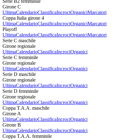
Serie B2 femminile
Girone C
Ultima
Calendario
Classifica
Incroci
Organici
Marcatori
Coppa Italia girone 4
Ultima
Calendario
Classifica
Incroci
Organici
Marcatori
Playoff
Ultima
Calendario
Classifica
Incroci
Organici
Marcatori
Serie C maschile
Girone regionale
Ultima
Calendario
Classifica
Incroci
Organici
Serie C femminile
Girone regionale
Ultima
Calendario
Classifica
Incroci
Organici
Serie D maschile
Girone regionale
Ultima
Calendario
Classifica
Incroci
Organici
Serie D femminile
Girone regionale
Ultima
Calendario
Classifica
Incroci
Organici
Coppa T.A.A. maschile
Girone A
Ultima
Calendario
Classifica
Incroci
Organici
Girone B
Ultima
Calendario
Classifica
Incroci
Organici
Coppa T.A.A. femminile