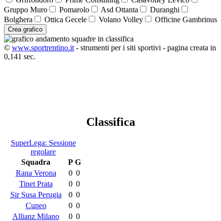
Gruppo Muro
Pomarolo
Asd Ottanta
Duranghi
Bolghera
Ottica Gecele
Volano Volley
Officine Gambrinus
Crea grafico
©
www.sportrentino.it
- strumenti per i siti sportivi - pagina creata in
0,141 sec.
Classifica
SuperLega: Sessione
regolare
Squadra
P
G
Rana Verona
0
0
Tinet Prata
0
0
Sir Susa Perugia
0
0
Cuneo
0
0
Allianz Milano
0
0