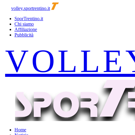
volley.sportrentino.it
SporTrentino.it
Chi siamo
Affiliazione
Pubblicità
Home