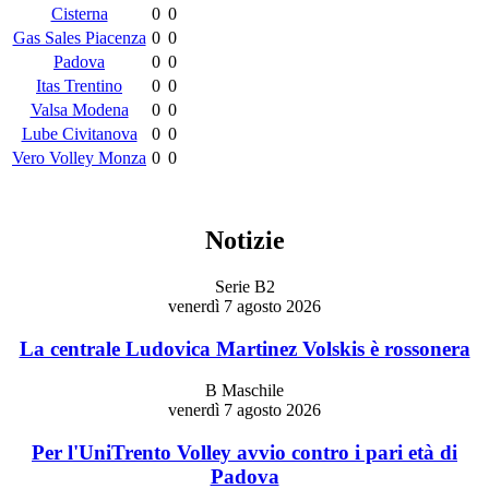
Cisterna
0
0
Gas Sales Piacenza
0
0
Padova
0
0
Itas Trentino
0
0
Valsa Modena
0
0
Lube Civitanova
0
0
Vero Volley Monza
0
0
Notizie
Serie B2
venerdì 7 agosto 2026
La centrale Ludovica Martinez Volskis è rossonera
B Maschile
venerdì 7 agosto 2026
Per l'UniTrento Volley avvio contro i pari età di
Padova