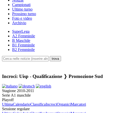
Notizie
Campionati
Ultimo turno
Prossimo turno
Foto e video
Archivio
SuperLega
A2 Femminile
B Maschile
B1 Femminile
B2 Femminile
Incroci: Uisp - Qualificazione ❭ Promozione Sud
Stagione 2010-2011
Serie A1 maschile
Playoff
Ultima
Calendario
Classifica
Incroci
Organici
Marcatori
Sessione regolare