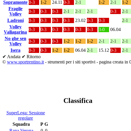
Sopramonte
0-3
1-2
24.11
0-3
2-1
1-2
2-1
1-2
Fragile
0-3
0-3
0-3
2-1
2-1
2-1
0-3
2-1
Volley
Ladroni
0-3
0-3
0-3
0-3
23.02
0-3
0-3
2-1
Volley
0-3
0-3
0-3
0-3
0-3
0-3
3-0
06.04
Vallagarina
No ghe sen
0-3
0-3
0-3
1-2
1-2
1-2
2-1
2-1
2-1
Volley
Isera
0-3
0-3
1-2
1-2
06.04
2-1
15.12
0-3
2-1
✔ Andata
✔ Ritorno
©
www.sportrentino.it
- strumenti per i siti sportivi - pagina creata in 
Classifica
SuperLega: Sessione
regolare
Squadra
P
G
Rana Verona
0
0