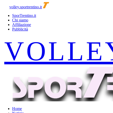
volley.sportrentino.it
SporTrentino.it
Chi siamo
Affiliazione
Pubblicità
Home