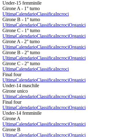
Under-15 femminile
Girone A - 1° turno
Ultima
Calendario
Classifica
Incroci
Girone B - 1° turno
Ultima
Calendario
Classifica
Incroci
Organici
Girone C - 1° turno
Ultima
Calendario
Classifica
Incroci
Organici
Girone A - 2° turno
Ultima
Calendario
Classifica
Incroci
Organici
Girone B - 2° turno
Ultima
Calendario
Classifica
Incroci
Organici
Girone C - 2° turno
Ultima
Calendario
Classifica
Incroci
Final four
Ultima
Calendario
Classifica
Incroci
Organici
Under-14 maschile
Girone unico
Ultima
Calendario
Classifica
Incroci
Organici
Final four
Ultima
Calendario
Classifica
Incroci
Organici
Under-14 femminile
Girone A
Ultima
Calendario
Classifica
Incroci
Organici
Girone B
Ultima
Calendario
Classifica
Incroci
Organici