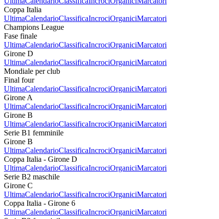
Ultima
Calendario
Classifica
Incroci
Organici
Marcatori
Coppa Italia
Ultima
Calendario
Classifica
Incroci
Organici
Marcatori
Champions League
Fase finale
Ultima
Calendario
Classifica
Incroci
Organici
Marcatori
Girone D
Ultima
Calendario
Classifica
Incroci
Organici
Marcatori
Mondiale per club
Final four
Ultima
Calendario
Classifica
Incroci
Organici
Marcatori
Girone A
Ultima
Calendario
Classifica
Incroci
Organici
Marcatori
Girone B
Ultima
Calendario
Classifica
Incroci
Organici
Marcatori
Serie B1 femminile
Girone B
Ultima
Calendario
Classifica
Incroci
Organici
Marcatori
Coppa Italia - Girone D
Ultima
Calendario
Classifica
Incroci
Organici
Marcatori
Serie B2 maschile
Girone C
Ultima
Calendario
Classifica
Incroci
Organici
Marcatori
Coppa Italia - Girone 6
Ultima
Calendario
Classifica
Incroci
Organici
Marcatori