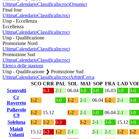
Ultima
Calendario
Classifica
Incroci
Organici
Final four
Ultima
Calendario
Classifica
Incroci
Uisp - Eccellenza
Eccellenza
Ultima
Calendario
Classifica
Incroci
Uisp - Qualificazione
Promozione Nord
Ultima
Calendario
Classifica
Incroci
Promozione Sud
Ultima
Calendario
Classifica
Incroci
Elenco delle stagioni
Uisp - Qualificazione ❯ Promozione Sud
Ultima
Calendario
Classifica
Incroci
Arbitri
Cerca
SCO
CRR
PAL
SOL
MAI
SOP
FRA
LAD
VO
Sconvolti
0-3
2-1
06.04
3-0
3-0
16.03
3-0
3-0
Cr
1-2
3-0
1-2
2-1
06.04
1-2
2-1
3-0
Rovereto
Pallavolo
1-2
15.12
1-2
2-1
3-0
06.04
2-1
3-0
C9
Soleluna
1-2
1-2
0-3
1-2
2-1
3-0
15.12
3-0
Maiali
15.12
0-3
1-2
2-1
2-1
2-1
1-2
1-2
Volanti