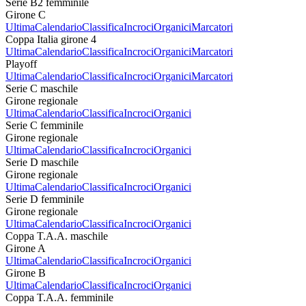
Serie B2 femminile
Girone C
Ultima
Calendario
Classifica
Incroci
Organici
Marcatori
Coppa Italia girone 4
Ultima
Calendario
Classifica
Incroci
Organici
Marcatori
Playoff
Ultima
Calendario
Classifica
Incroci
Organici
Marcatori
Serie C maschile
Girone regionale
Ultima
Calendario
Classifica
Incroci
Organici
Serie C femminile
Girone regionale
Ultima
Calendario
Classifica
Incroci
Organici
Serie D maschile
Girone regionale
Ultima
Calendario
Classifica
Incroci
Organici
Serie D femminile
Girone regionale
Ultima
Calendario
Classifica
Incroci
Organici
Coppa T.A.A. maschile
Girone A
Ultima
Calendario
Classifica
Incroci
Organici
Girone B
Ultima
Calendario
Classifica
Incroci
Organici
Coppa T.A.A. femminile