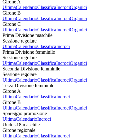
Girone A
Ultima
Calendario
Classifica
Incroci
Organici
Girone B
Ultima
Calendario
Classifica
Incroci
Organici
Girone C
Ultima
Calendario
Classifica
Incroci
Organici
Prima Divisione maschile
Sessione regolare
Ultima
Calendario
Classifica
Incroci
Prima Divisione femminile
Sessione regolare
Ultima
Calendario
Classifica
Incroci
Organici
Seconda Divisione femminile
Sessione regolare
Ultima
Calendario
Classifica
Incroci
Organici
Terza Divisione femminile
Girone A
Ultima
Calendario
Classifica
Incroci
Girone B
Ultima
Calendario
Classifica
Incroci
Organici
Spareggio promozione
Ultima
Calendario
Incroci
Under-18 maschile
Girone regionale
Ultima
Calendario
Classifica
Incroci