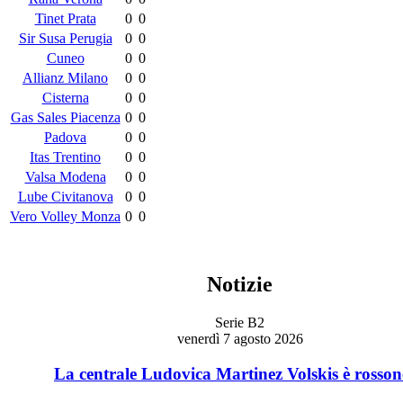
Tinet Prata
0
0
Sir Susa Perugia
0
0
Cuneo
0
0
Allianz Milano
0
0
Cisterna
0
0
Gas Sales Piacenza
0
0
Padova
0
0
Itas Trentino
0
0
Valsa Modena
0
0
Lube Civitanova
0
0
Vero Volley Monza
0
0
Notizie
Serie B2
venerdì 7 agosto 2026
La centrale Ludovica Martinez Volskis è rosson