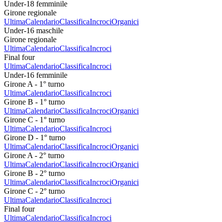
Under-18 femminile
Girone regionale
Ultima
Calendario
Classifica
Incroci
Organici
Under-16 maschile
Girone regionale
Ultima
Calendario
Classifica
Incroci
Final four
Ultima
Calendario
Classifica
Incroci
Under-16 femminile
Girone A - 1° turno
Ultima
Calendario
Classifica
Incroci
Girone B - 1° turno
Ultima
Calendario
Classifica
Incroci
Organici
Girone C - 1° turno
Ultima
Calendario
Classifica
Incroci
Girone D - 1° turno
Ultima
Calendario
Classifica
Incroci
Organici
Girone A - 2° turno
Ultima
Calendario
Classifica
Incroci
Organici
Girone B - 2° turno
Ultima
Calendario
Classifica
Incroci
Organici
Girone C - 2° turno
Ultima
Calendario
Classifica
Incroci
Final four
Ultima
Calendario
Classifica
Incroci