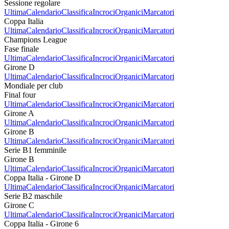
Sessione regolare
Ultima
Calendario
Classifica
Incroci
Organici
Marcatori
Coppa Italia
Ultima
Calendario
Classifica
Incroci
Organici
Marcatori
Champions League
Fase finale
Ultima
Calendario
Classifica
Incroci
Organici
Marcatori
Girone D
Ultima
Calendario
Classifica
Incroci
Organici
Marcatori
Mondiale per club
Final four
Ultima
Calendario
Classifica
Incroci
Organici
Marcatori
Girone A
Ultima
Calendario
Classifica
Incroci
Organici
Marcatori
Girone B
Ultima
Calendario
Classifica
Incroci
Organici
Marcatori
Serie B1 femminile
Girone B
Ultima
Calendario
Classifica
Incroci
Organici
Marcatori
Coppa Italia - Girone D
Ultima
Calendario
Classifica
Incroci
Organici
Marcatori
Serie B2 maschile
Girone C
Ultima
Calendario
Classifica
Incroci
Organici
Marcatori
Coppa Italia - Girone 6