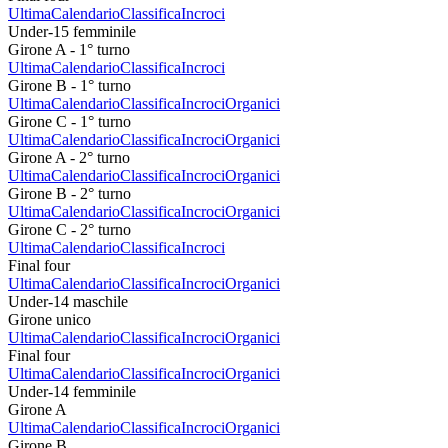
Ultima
Calendario
Classifica
Incroci
Under-15 femminile
Girone A - 1° turno
Ultima
Calendario
Classifica
Incroci
Girone B - 1° turno
Ultima
Calendario
Classifica
Incroci
Organici
Girone C - 1° turno
Ultima
Calendario
Classifica
Incroci
Organici
Girone A - 2° turno
Ultima
Calendario
Classifica
Incroci
Organici
Girone B - 2° turno
Ultima
Calendario
Classifica
Incroci
Organici
Girone C - 2° turno
Ultima
Calendario
Classifica
Incroci
Final four
Ultima
Calendario
Classifica
Incroci
Organici
Under-14 maschile
Girone unico
Ultima
Calendario
Classifica
Incroci
Organici
Final four
Ultima
Calendario
Classifica
Incroci
Organici
Under-14 femminile
Girone A
Ultima
Calendario
Classifica
Incroci
Organici
Girone B