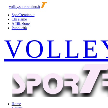
volley.sportrentino.it
SporTrentino.it
Chi siamo
Affiliazione
Pubblicità
Home