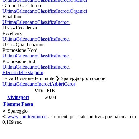
Girone D - 2° turno
Ultima
Calendario
Classifica
Incroci
Organici
Final four
Ultima
Calendario
Classifica
Incroci
Uisp - Eccellenza
Eccellenza
Ultima
Calendario
Classifica
Incroci
Uisp - Qualificazione
Promozione Nord
Ultima
Calendario
Classifica
Incroci
Promozione Sud
Ultima
Calendario
Classifica
Incroci
Elenco delle stagioni
Terza Divisione femminile ❯ Spareggio promozione
Ultima
Calendario
Incroci
Arbitri
Cerca
VIV
FIE
Vivinsport
20.04
Fiemme Fassa
✔ Spareggio
©
www.sportrentino.it
- strumenti per i siti sportivi - pagina creata in
0,109 sec.