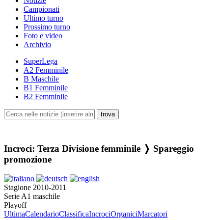
Notizie
Campionati
Ultimo turno
Prossimo turno
Foto e video
Archivio
SuperLega
A2 Femminile
B Maschile
B1 Femminile
B2 Femminile
Incroci: Terza Divisione femminile ❭ Spareggio
promozione
Stagione 2010-2011
Serie A1 maschile
Playoff
Ultima
Calendario
Classifica
Incroci
Organici
Marcatori