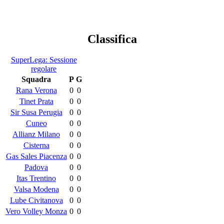
Classifica
SuperLega: Sessione
regolare
Squadra
P
G
Rana Verona
0
0
Tinet Prata
0
0
Sir Susa Perugia
0
0
Cuneo
0
0
Allianz Milano
0
0
Cisterna
0
0
Gas Sales Piacenza
0
0
Padova
0
0
Itas Trentino
0
0
Valsa Modena
0
0
Lube Civitanova
0
0
Vero Volley Monza
0
0