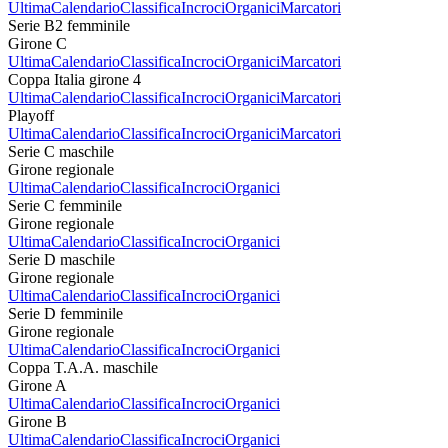
Ultima
Calendario
Classifica
Incroci
Organici
Marcatori
Serie B2 femminile
Girone C
Ultima
Calendario
Classifica
Incroci
Organici
Marcatori
Coppa Italia girone 4
Ultima
Calendario
Classifica
Incroci
Organici
Marcatori
Playoff
Ultima
Calendario
Classifica
Incroci
Organici
Marcatori
Serie C maschile
Girone regionale
Ultima
Calendario
Classifica
Incroci
Organici
Serie C femminile
Girone regionale
Ultima
Calendario
Classifica
Incroci
Organici
Serie D maschile
Girone regionale
Ultima
Calendario
Classifica
Incroci
Organici
Serie D femminile
Girone regionale
Ultima
Calendario
Classifica
Incroci
Organici
Coppa T.A.A. maschile
Girone A
Ultima
Calendario
Classifica
Incroci
Organici
Girone B
Ultima
Calendario
Classifica
Incroci
Organici