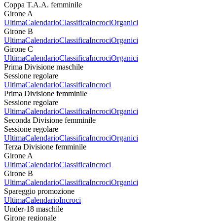
Coppa T.A.A. femminile
Girone A
Ultima
Calendario
Classifica
Incroci
Organici
Girone B
Ultima
Calendario
Classifica
Incroci
Organici
Girone C
Ultima
Calendario
Classifica
Incroci
Organici
Prima Divisione maschile
Sessione regolare
Ultima
Calendario
Classifica
Incroci
Prima Divisione femminile
Sessione regolare
Ultima
Calendario
Classifica
Incroci
Organici
Seconda Divisione femminile
Sessione regolare
Ultima
Calendario
Classifica
Incroci
Organici
Terza Divisione femminile
Girone A
Ultima
Calendario
Classifica
Incroci
Girone B
Ultima
Calendario
Classifica
Incroci
Organici
Spareggio promozione
Ultima
Calendario
Incroci
Under-18 maschile
Girone regionale