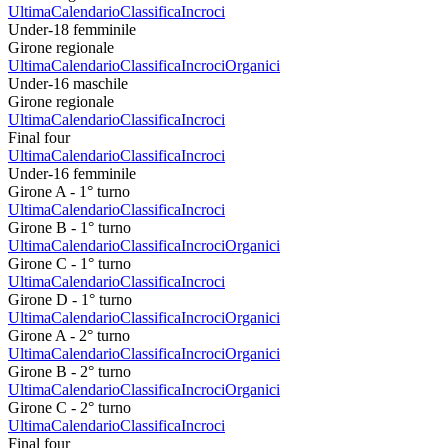
Ultima
Calendario
Classifica
Incroci
Under-18 femminile
Girone regionale
Ultima
Calendario
Classifica
Incroci
Organici
Under-16 maschile
Girone regionale
Ultima
Calendario
Classifica
Incroci
Final four
Ultima
Calendario
Classifica
Incroci
Under-16 femminile
Girone A - 1° turno
Ultima
Calendario
Classifica
Incroci
Girone B - 1° turno
Ultima
Calendario
Classifica
Incroci
Organici
Girone C - 1° turno
Ultima
Calendario
Classifica
Incroci
Girone D - 1° turno
Ultima
Calendario
Classifica
Incroci
Organici
Girone A - 2° turno
Ultima
Calendario
Classifica
Incroci
Organici
Girone B - 2° turno
Ultima
Calendario
Classifica
Incroci
Organici
Girone C - 2° turno
Ultima
Calendario
Classifica
Incroci
Final four