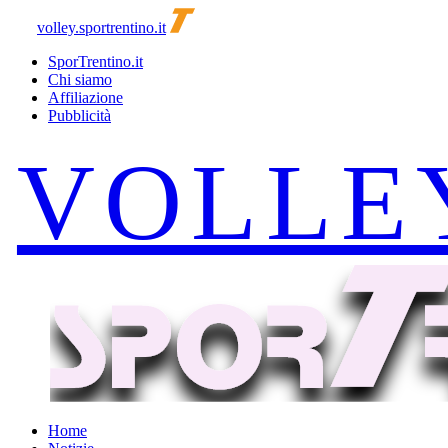
volley.sportrentino.it
SporTrentino.it
Chi siamo
Affiliazione
Pubblicità
Home