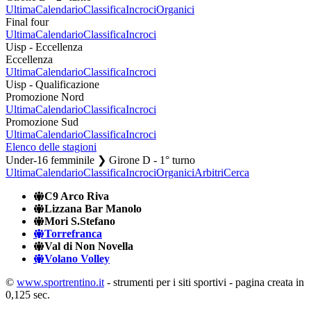
Ultima
Calendario
Classifica
Incroci
Organici
Final four
Ultima
Calendario
Classifica
Incroci
Uisp - Eccellenza
Eccellenza
Ultima
Calendario
Classifica
Incroci
Uisp - Qualificazione
Promozione Nord
Ultima
Calendario
Classifica
Incroci
Promozione Sud
Ultima
Calendario
Classifica
Incroci
Elenco delle stagioni
Under-16 femminile ❯ Girone D - 1° turno
Ultima
Calendario
Classifica
Incroci
Organici
Arbitri
Cerca
C9 Arco Riva
Lizzana Bar Manolo
Mori S.Stefano
Torrefranca
Val di Non Novella
Volano Volley
©
www.sportrentino.it
- strumenti per i siti sportivi - pagina creata in
0,125 sec.