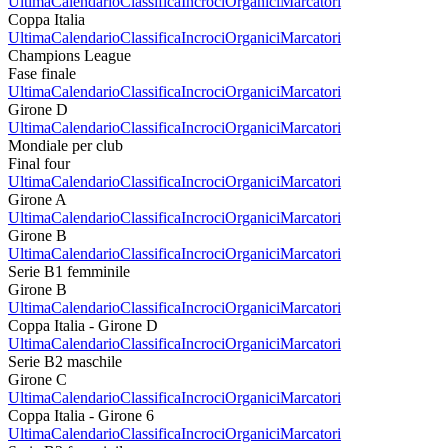
Ultima
Calendario
Classifica
Incroci
Organici
Marcatori
Coppa Italia
Ultima
Calendario
Classifica
Incroci
Organici
Marcatori
Champions League
Fase finale
Ultima
Calendario
Classifica
Incroci
Organici
Marcatori
Girone D
Ultima
Calendario
Classifica
Incroci
Organici
Marcatori
Mondiale per club
Final four
Ultima
Calendario
Classifica
Incroci
Organici
Marcatori
Girone A
Ultima
Calendario
Classifica
Incroci
Organici
Marcatori
Girone B
Ultima
Calendario
Classifica
Incroci
Organici
Marcatori
Serie B1 femminile
Girone B
Ultima
Calendario
Classifica
Incroci
Organici
Marcatori
Coppa Italia - Girone D
Ultima
Calendario
Classifica
Incroci
Organici
Marcatori
Serie B2 maschile
Girone C
Ultima
Calendario
Classifica
Incroci
Organici
Marcatori
Coppa Italia - Girone 6
Ultima
Calendario
Classifica
Incroci
Organici
Marcatori