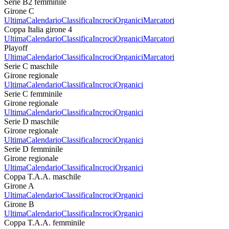
Serie B2 femminile
Girone C
Ultima
Calendario
Classifica
Incroci
Organici
Marcatori
Coppa Italia girone 4
Ultima
Calendario
Classifica
Incroci
Organici
Marcatori
Playoff
Ultima
Calendario
Classifica
Incroci
Organici
Marcatori
Serie C maschile
Girone regionale
Ultima
Calendario
Classifica
Incroci
Organici
Serie C femminile
Girone regionale
Ultima
Calendario
Classifica
Incroci
Organici
Serie D maschile
Girone regionale
Ultima
Calendario
Classifica
Incroci
Organici
Serie D femminile
Girone regionale
Ultima
Calendario
Classifica
Incroci
Organici
Coppa T.A.A. maschile
Girone A
Ultima
Calendario
Classifica
Incroci
Organici
Girone B
Ultima
Calendario
Classifica
Incroci
Organici
Coppa T.A.A. femminile