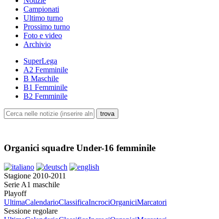
Notizie
Campionati
Ultimo turno
Prossimo turno
Foto e video
Archivio
SuperLega
A2 Femminile
B Maschile
B1 Femminile
B2 Femminile
Organici squadre Under-16 femminile
Stagione 2010-2011
Serie A1 maschile
Playoff
Ultima
Calendario
Classifica
Incroci
Organici
Marcatori
Sessione regolare