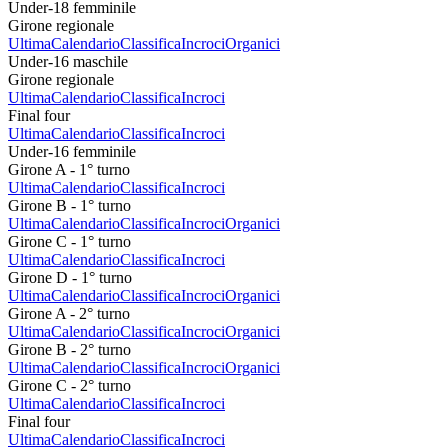
Under-18 femminile
Girone regionale
Ultima
Calendario
Classifica
Incroci
Organici
Under-16 maschile
Girone regionale
Ultima
Calendario
Classifica
Incroci
Final four
Ultima
Calendario
Classifica
Incroci
Under-16 femminile
Girone A - 1° turno
Ultima
Calendario
Classifica
Incroci
Girone B - 1° turno
Ultima
Calendario
Classifica
Incroci
Organici
Girone C - 1° turno
Ultima
Calendario
Classifica
Incroci
Girone D - 1° turno
Ultima
Calendario
Classifica
Incroci
Organici
Girone A - 2° turno
Ultima
Calendario
Classifica
Incroci
Organici
Girone B - 2° turno
Ultima
Calendario
Classifica
Incroci
Organici
Girone C - 2° turno
Ultima
Calendario
Classifica
Incroci
Final four
Ultima
Calendario
Classifica
Incroci