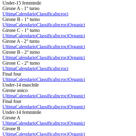
Under-15 femminile
Girone A - 1° turno
Ultima
Calendario
Classifica
Incroci
Girone B - 1° turno
Ultima
Calendario
Classifica
Incroci
Organici
Girone C - 1° turno
Ultima
Calendario
Classifica
Incroci
Organici
Girone A - 2° turno
Ultima
Calendario
Classifica
Incroci
Organici
Girone B - 2° turno
Ultima
Calendario
Classifica
Incroci
Organici
Girone C - 2° turno
Ultima
Calendario
Classifica
Incroci
Final four
Ultima
Calendario
Classifica
Incroci
Organici
Under-14 maschile
Girone unico
Ultima
Calendario
Classifica
Incroci
Organici
Final four
Ultima
Calendario
Classifica
Incroci
Organici
Under-14 femminile
Girone A
Ultima
Calendario
Classifica
Incroci
Organici
Girone B
Ultima
Calendario
Classifica
Incroci
Organici