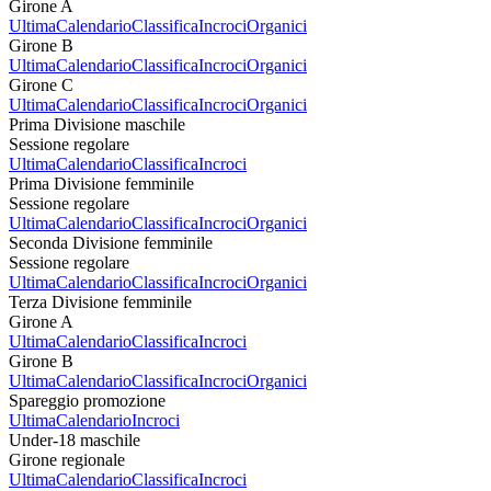
Girone A
Ultima
Calendario
Classifica
Incroci
Organici
Girone B
Ultima
Calendario
Classifica
Incroci
Organici
Girone C
Ultima
Calendario
Classifica
Incroci
Organici
Prima Divisione maschile
Sessione regolare
Ultima
Calendario
Classifica
Incroci
Prima Divisione femminile
Sessione regolare
Ultima
Calendario
Classifica
Incroci
Organici
Seconda Divisione femminile
Sessione regolare
Ultima
Calendario
Classifica
Incroci
Organici
Terza Divisione femminile
Girone A
Ultima
Calendario
Classifica
Incroci
Girone B
Ultima
Calendario
Classifica
Incroci
Organici
Spareggio promozione
Ultima
Calendario
Incroci
Under-18 maschile
Girone regionale
Ultima
Calendario
Classifica
Incroci