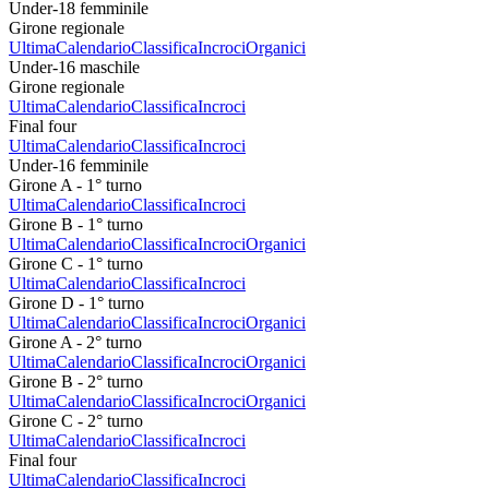
Under-18 femminile
Girone regionale
Ultima
Calendario
Classifica
Incroci
Organici
Under-16 maschile
Girone regionale
Ultima
Calendario
Classifica
Incroci
Final four
Ultima
Calendario
Classifica
Incroci
Under-16 femminile
Girone A - 1° turno
Ultima
Calendario
Classifica
Incroci
Girone B - 1° turno
Ultima
Calendario
Classifica
Incroci
Organici
Girone C - 1° turno
Ultima
Calendario
Classifica
Incroci
Girone D - 1° turno
Ultima
Calendario
Classifica
Incroci
Organici
Girone A - 2° turno
Ultima
Calendario
Classifica
Incroci
Organici
Girone B - 2° turno
Ultima
Calendario
Classifica
Incroci
Organici
Girone C - 2° turno
Ultima
Calendario
Classifica
Incroci
Final four
Ultima
Calendario
Classifica
Incroci