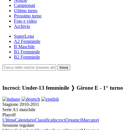
Notizie
Campionati
Ultimo turno
Prossimo turno
Foto e video
Archivio
SuperLega
A2 Femminile
B Maschile
B1 Femminile
B2 Femminile
Incroci: Under-13 femminile ❭ Girone E - 1° turno
Stagione 2010-2011
Serie A1 maschile
Playoff
Ultima
Calendario
Classifica
Incroci
Organici
Marcatori
Sessione regolare