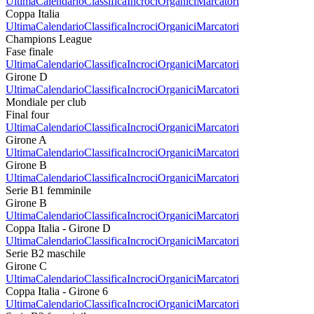
Ultima
Calendario
Classifica
Incroci
Organici
Marcatori
Coppa Italia
Ultima
Calendario
Classifica
Incroci
Organici
Marcatori
Champions League
Fase finale
Ultima
Calendario
Classifica
Incroci
Organici
Marcatori
Girone D
Ultima
Calendario
Classifica
Incroci
Organici
Marcatori
Mondiale per club
Final four
Ultima
Calendario
Classifica
Incroci
Organici
Marcatori
Girone A
Ultima
Calendario
Classifica
Incroci
Organici
Marcatori
Girone B
Ultima
Calendario
Classifica
Incroci
Organici
Marcatori
Serie B1 femminile
Girone B
Ultima
Calendario
Classifica
Incroci
Organici
Marcatori
Coppa Italia - Girone D
Ultima
Calendario
Classifica
Incroci
Organici
Marcatori
Serie B2 maschile
Girone C
Ultima
Calendario
Classifica
Incroci
Organici
Marcatori
Coppa Italia - Girone 6
Ultima
Calendario
Classifica
Incroci
Organici
Marcatori