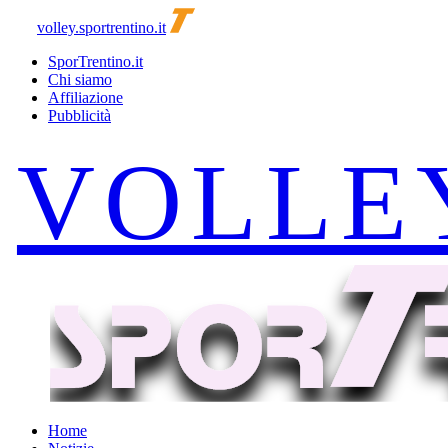
volley.sportrentino.it
SporTrentino.it
Chi siamo
Affiliazione
Pubblicità
Home