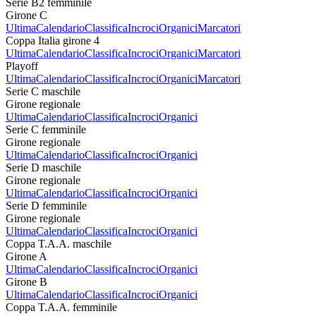
Serie B2 femminile
Girone C
Ultima
Calendario
Classifica
Incroci
Organici
Marcatori
Coppa Italia girone 4
Ultima
Calendario
Classifica
Incroci
Organici
Marcatori
Playoff
Ultima
Calendario
Classifica
Incroci
Organici
Marcatori
Serie C maschile
Girone regionale
Ultima
Calendario
Classifica
Incroci
Organici
Serie C femminile
Girone regionale
Ultima
Calendario
Classifica
Incroci
Organici
Serie D maschile
Girone regionale
Ultima
Calendario
Classifica
Incroci
Organici
Serie D femminile
Girone regionale
Ultima
Calendario
Classifica
Incroci
Organici
Coppa T.A.A. maschile
Girone A
Ultima
Calendario
Classifica
Incroci
Organici
Girone B
Ultima
Calendario
Classifica
Incroci
Organici
Coppa T.A.A. femminile