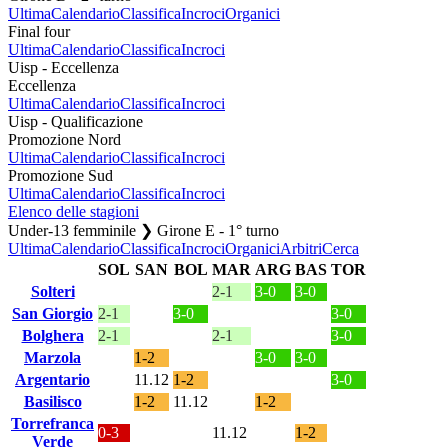
Ultima
Calendario
Classifica
Incroci
Organici
Final four
Ultima
Calendario
Classifica
Incroci
Uisp - Eccellenza
Eccellenza
Ultima
Calendario
Classifica
Incroci
Uisp - Qualificazione
Promozione Nord
Ultima
Calendario
Classifica
Incroci
Promozione Sud
Ultima
Calendario
Classifica
Incroci
Elenco delle stagioni
Under-13 femminile ❯ Girone E - 1° turno
Ultima
Calendario
Classifica
Incroci
Organici
Arbitri
Cerca
SOL
SAN
BOL
MAR
ARG
BAS
TOR
Solteri
2-1
3-0
3-0
San Giorgio
2-1
3-0
3-0
Bolghera
2-1
2-1
3-0
Marzola
1-2
3-0
3-0
Argentario
11.12
1-2
3-0
Basilisco
1-2
11.12
1-2
Torrefranca
0-3
11.12
1-2
Verde