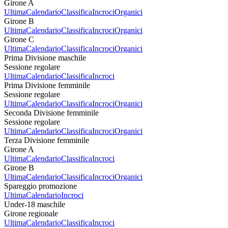
Girone A
Ultima
Calendario
Classifica
Incroci
Organici
Girone B
Ultima
Calendario
Classifica
Incroci
Organici
Girone C
Ultima
Calendario
Classifica
Incroci
Organici
Prima Divisione maschile
Sessione regolare
Ultima
Calendario
Classifica
Incroci
Prima Divisione femminile
Sessione regolare
Ultima
Calendario
Classifica
Incroci
Organici
Seconda Divisione femminile
Sessione regolare
Ultima
Calendario
Classifica
Incroci
Organici
Terza Divisione femminile
Girone A
Ultima
Calendario
Classifica
Incroci
Girone B
Ultima
Calendario
Classifica
Incroci
Organici
Spareggio promozione
Ultima
Calendario
Incroci
Under-18 maschile
Girone regionale
Ultima
Calendario
Classifica
Incroci