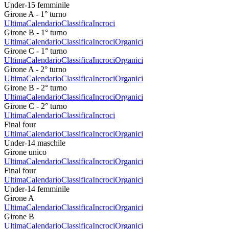
Under-15 femminile
Girone A - 1° turno
Ultima
Calendario
Classifica
Incroci
Girone B - 1° turno
Ultima
Calendario
Classifica
Incroci
Organici
Girone C - 1° turno
Ultima
Calendario
Classifica
Incroci
Organici
Girone A - 2° turno
Ultima
Calendario
Classifica
Incroci
Organici
Girone B - 2° turno
Ultima
Calendario
Classifica
Incroci
Organici
Girone C - 2° turno
Ultima
Calendario
Classifica
Incroci
Final four
Ultima
Calendario
Classifica
Incroci
Organici
Under-14 maschile
Girone unico
Ultima
Calendario
Classifica
Incroci
Organici
Final four
Ultima
Calendario
Classifica
Incroci
Organici
Under-14 femminile
Girone A
Ultima
Calendario
Classifica
Incroci
Organici
Girone B
Ultima
Calendario
Classifica
Incroci
Organici