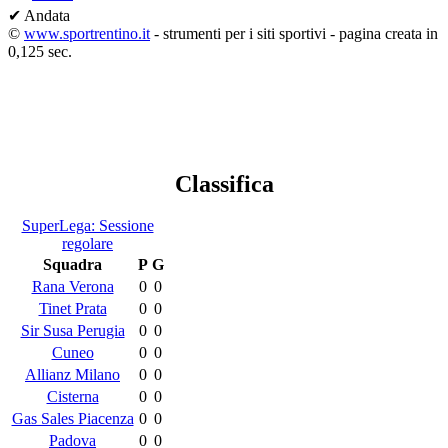
✔ Andata
©
www.sportrentino.it
- strumenti per i siti sportivi - pagina creata in
0,125 sec.
Classifica
SuperLega: Sessione
regolare
Squadra
P
G
Rana Verona
0
0
Tinet Prata
0
0
Sir Susa Perugia
0
0
Cuneo
0
0
Allianz Milano
0
0
Cisterna
0
0
Gas Sales Piacenza
0
0
Padova
0
0