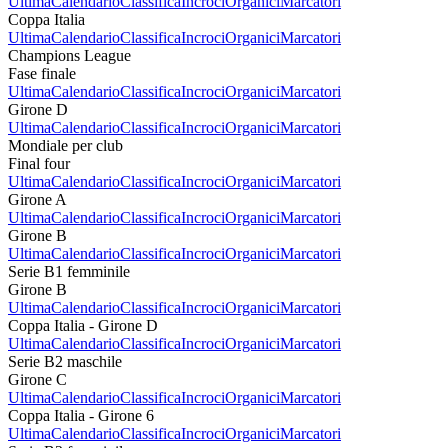
Ultima
Calendario
Classifica
Incroci
Organici
Marcatori
Coppa Italia
Ultima
Calendario
Classifica
Incroci
Organici
Marcatori
Champions League
Fase finale
Ultima
Calendario
Classifica
Incroci
Organici
Marcatori
Girone D
Ultima
Calendario
Classifica
Incroci
Organici
Marcatori
Mondiale per club
Final four
Ultima
Calendario
Classifica
Incroci
Organici
Marcatori
Girone A
Ultima
Calendario
Classifica
Incroci
Organici
Marcatori
Girone B
Ultima
Calendario
Classifica
Incroci
Organici
Marcatori
Serie B1 femminile
Girone B
Ultima
Calendario
Classifica
Incroci
Organici
Marcatori
Coppa Italia - Girone D
Ultima
Calendario
Classifica
Incroci
Organici
Marcatori
Serie B2 maschile
Girone C
Ultima
Calendario
Classifica
Incroci
Organici
Marcatori
Coppa Italia - Girone 6
Ultima
Calendario
Classifica
Incroci
Organici
Marcatori