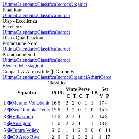
Ultima
Calendario
Classifica
Incroci
Organici
Final four
Ultima
Calendario
Classifica
Incroci
Uisp - Eccellenza
Eccellenza
Ultima
Calendario
Classifica
Incroci
Uisp - Qualificazione
Promozione Nord
Ultima
Calendario
Classifica
Incroci
Promozione Sud
Ultima
Calendario
Classifica
Incroci
Elenco delle stagioni
Coppa T.A.A. maschile ❯ Girone B
Ultima
Calendario
Classifica
Incroci
Organici
Arbitri
Cerca
Classifica
Vinte
Perse
Set
Squadra
Pt
PG
TB
C
T
C
T
V
P
1
Merano Volksbank
16
6
3
2
0
1
1
17
4
2
Sea Olimpia Trento
15
6
3
2
0
1
0
15
3
3
Villazzano
12
6
2
2
1
1
2
14
8
4
Ausugum
11
6
2
2
1
1
1
13
8
5
Futura Volley
6
6
1
1
2
2
0
6
14
6
C9 Arco Riva
2
6
0
1
3
2
1
4
17