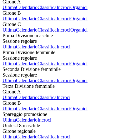
Girone A
Ultima
Calendario
Classifica
Incroci
Organici
Girone B
Ultima
Calendario
Classifica
Incroci
Organici
Girone C
Ultima
Calendario
Classifica
Incroci
Organici
Prima Divisione maschile
Sessione regolare
Ultima
Calendario
Classifica
Incroci
Prima Divisione femminile
Sessione regolare
Ultima
Calendario
Classifica
Incroci
Organici
Seconda Divisione femminile
Sessione regolare
Ultima
Calendario
Classifica
Incroci
Organici
Terza Divisione femminile
Girone A
Ultima
Calendario
Classifica
Incroci
Girone B
Ultima
Calendario
Classifica
Incroci
Organici
Spareggio promozione
Ultima
Calendario
Incroci
Under-18 maschile
Girone regionale
Ultima
Calendario
Classifica
Incroci