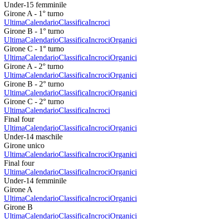
Under-15 femminile
Girone A - 1° turno
Ultima
Calendario
Classifica
Incroci
Girone B - 1° turno
Ultima
Calendario
Classifica
Incroci
Organici
Girone C - 1° turno
Ultima
Calendario
Classifica
Incroci
Organici
Girone A - 2° turno
Ultima
Calendario
Classifica
Incroci
Organici
Girone B - 2° turno
Ultima
Calendario
Classifica
Incroci
Organici
Girone C - 2° turno
Ultima
Calendario
Classifica
Incroci
Final four
Ultima
Calendario
Classifica
Incroci
Organici
Under-14 maschile
Girone unico
Ultima
Calendario
Classifica
Incroci
Organici
Final four
Ultima
Calendario
Classifica
Incroci
Organici
Under-14 femminile
Girone A
Ultima
Calendario
Classifica
Incroci
Organici
Girone B
Ultima
Calendario
Classifica
Incroci
Organici