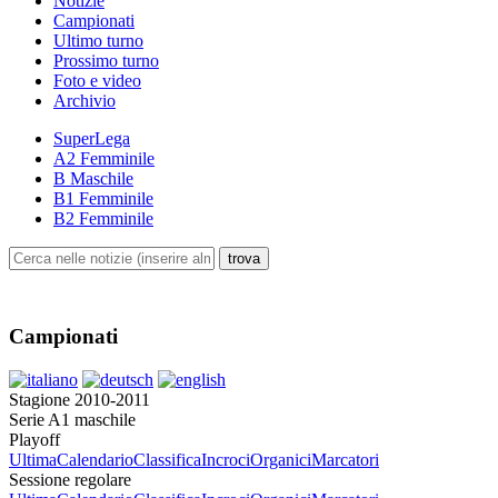
Notizie
Campionati
Ultimo turno
Prossimo turno
Foto e video
Archivio
SuperLega
A2 Femminile
B Maschile
B1 Femminile
B2 Femminile
Campionati
Stagione 2010-2011
Serie A1 maschile
Playoff
Ultima
Calendario
Classifica
Incroci
Organici
Marcatori
Sessione regolare