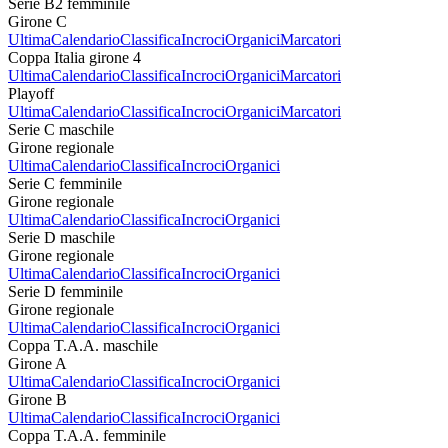
Serie B2 femminile
Girone C
Ultima
Calendario
Classifica
Incroci
Organici
Marcatori
Coppa Italia girone 4
Ultima
Calendario
Classifica
Incroci
Organici
Marcatori
Playoff
Ultima
Calendario
Classifica
Incroci
Organici
Marcatori
Serie C maschile
Girone regionale
Ultima
Calendario
Classifica
Incroci
Organici
Serie C femminile
Girone regionale
Ultima
Calendario
Classifica
Incroci
Organici
Serie D maschile
Girone regionale
Ultima
Calendario
Classifica
Incroci
Organici
Serie D femminile
Girone regionale
Ultima
Calendario
Classifica
Incroci
Organici
Coppa T.A.A. maschile
Girone A
Ultima
Calendario
Classifica
Incroci
Organici
Girone B
Ultima
Calendario
Classifica
Incroci
Organici
Coppa T.A.A. femminile