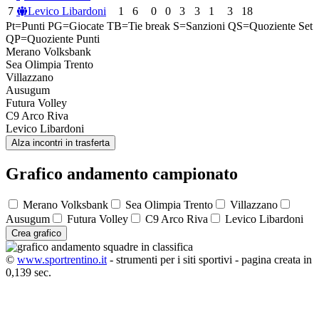
7
Levico Libardoni
1
6
0
0
3
3
1
3
18
Pt=Punti
PG=Giocate
TB=Tie break
S=Sanzioni
QS=Quoziente Set
QP=Quoziente Punti
Merano Volksbank
Sea Olimpia Trento
Villazzano
Ausugum
Futura Volley
C9 Arco Riva
Levico Libardoni
Alza incontri in trasferta
Grafico andamento campionato
Merano Volksbank
Sea Olimpia Trento
Villazzano
Ausugum
Futura Volley
C9 Arco Riva
Levico Libardoni
Crea grafico
©
www.sportrentino.it
- strumenti per i siti sportivi - pagina creata in
0,139 sec.