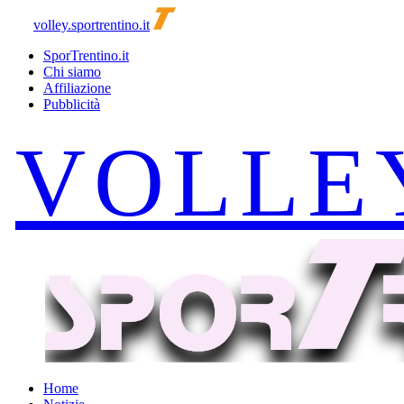
volley.sportrentino.it
SporTrentino.it
Chi siamo
Affiliazione
Pubblicità
Home