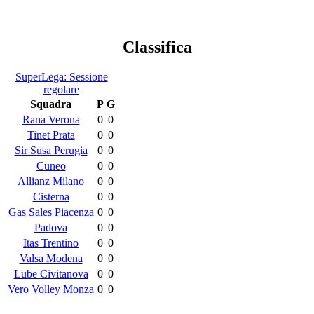
Classifica
SuperLega: Sessione
regolare
Squadra
P
G
Rana Verona
0
0
Tinet Prata
0
0
Sir Susa Perugia
0
0
Cuneo
0
0
Allianz Milano
0
0
Cisterna
0
0
Gas Sales Piacenza
0
0
Padova
0
0
Itas Trentino
0
0
Valsa Modena
0
0
Lube Civitanova
0
0
Vero Volley Monza
0
0