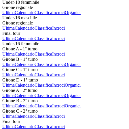
Under-18 femminile
Girone regionale
Ultima
Calendario
Classifica
Incroci
Organici
Under-16 maschile
Girone regionale
Ultima
Calendario
Classifica
Incroci
Final four
Ultima
Calendario
Classifica
Incroci
Under-16 femminile
Girone A - 1° turno
Ultima
Calendario
Classifica
Incroci
Girone B - 1° turno
Ultima
Calendario
Classifica
Incroci
Organici
Girone C - 1° turno
Ultima
Calendario
Classifica
Incroci
Girone D - 1° turno
Ultima
Calendario
Classifica
Incroci
Organici
Girone A - 2° turno
Ultima
Calendario
Classifica
Incroci
Organici
Girone B - 2° turno
Ultima
Calendario
Classifica
Incroci
Organici
Girone C - 2° turno
Ultima
Calendario
Classifica
Incroci
Final four
Ultima
Calendario
Classifica
Incroci