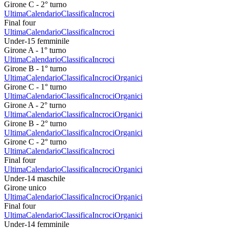
Girone C - 2° turno
Ultima
Calendario
Classifica
Incroci
Final four
Ultima
Calendario
Classifica
Incroci
Under-15 femminile
Girone A - 1° turno
Ultima
Calendario
Classifica
Incroci
Girone B - 1° turno
Ultima
Calendario
Classifica
Incroci
Organici
Girone C - 1° turno
Ultima
Calendario
Classifica
Incroci
Organici
Girone A - 2° turno
Ultima
Calendario
Classifica
Incroci
Organici
Girone B - 2° turno
Ultima
Calendario
Classifica
Incroci
Organici
Girone C - 2° turno
Ultima
Calendario
Classifica
Incroci
Final four
Ultima
Calendario
Classifica
Incroci
Organici
Under-14 maschile
Girone unico
Ultima
Calendario
Classifica
Incroci
Organici
Final four
Ultima
Calendario
Classifica
Incroci
Organici
Under-14 femminile