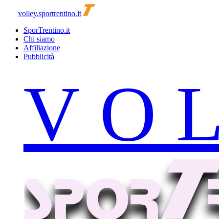
volley.sportrentino.it
SporTrentino.it
Chi siamo
Affiliazione
Pubblicità