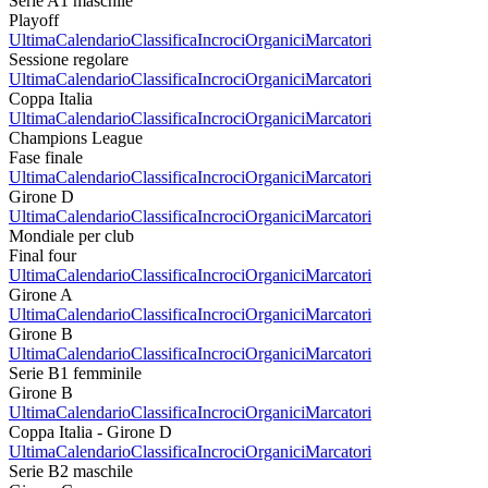
Serie A1 maschile
Playoff
Ultima
Calendario
Classifica
Incroci
Organici
Marcatori
Sessione regolare
Ultima
Calendario
Classifica
Incroci
Organici
Marcatori
Coppa Italia
Ultima
Calendario
Classifica
Incroci
Organici
Marcatori
Champions League
Fase finale
Ultima
Calendario
Classifica
Incroci
Organici
Marcatori
Girone D
Ultima
Calendario
Classifica
Incroci
Organici
Marcatori
Mondiale per club
Final four
Ultima
Calendario
Classifica
Incroci
Organici
Marcatori
Girone A
Ultima
Calendario
Classifica
Incroci
Organici
Marcatori
Girone B
Ultima
Calendario
Classifica
Incroci
Organici
Marcatori
Serie B1 femminile
Girone B
Ultima
Calendario
Classifica
Incroci
Organici
Marcatori
Coppa Italia - Girone D
Ultima
Calendario
Classifica
Incroci
Organici
Marcatori
Serie B2 maschile