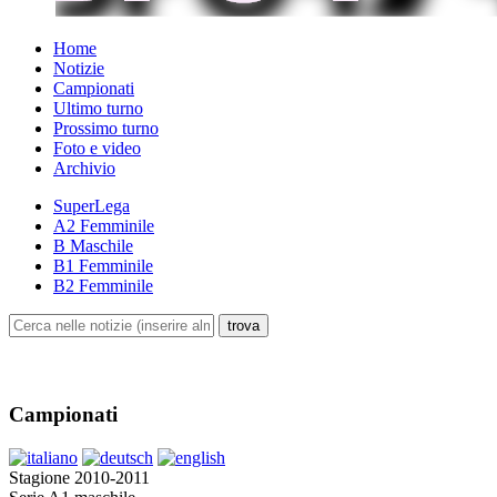
Home
Notizie
Campionati
Ultimo turno
Prossimo turno
Foto e video
Archivio
SuperLega
A2 Femminile
B Maschile
B1 Femminile
B2 Femminile
Campionati
Stagione 2010-2011