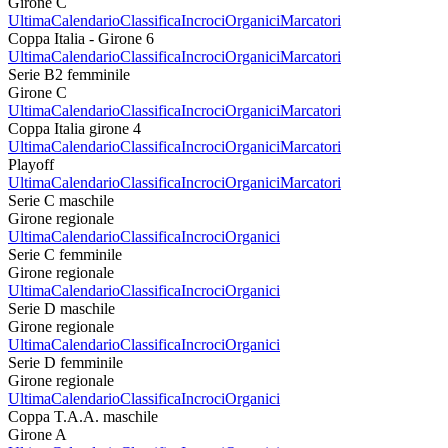
Girone C
Ultima
Calendario
Classifica
Incroci
Organici
Marcatori
Coppa Italia - Girone 6
Ultima
Calendario
Classifica
Incroci
Organici
Marcatori
Serie B2 femminile
Girone C
Ultima
Calendario
Classifica
Incroci
Organici
Marcatori
Coppa Italia girone 4
Ultima
Calendario
Classifica
Incroci
Organici
Marcatori
Playoff
Ultima
Calendario
Classifica
Incroci
Organici
Marcatori
Serie C maschile
Girone regionale
Ultima
Calendario
Classifica
Incroci
Organici
Serie C femminile
Girone regionale
Ultima
Calendario
Classifica
Incroci
Organici
Serie D maschile
Girone regionale
Ultima
Calendario
Classifica
Incroci
Organici
Serie D femminile
Girone regionale
Ultima
Calendario
Classifica
Incroci
Organici
Coppa T.A.A. maschile
Girone A