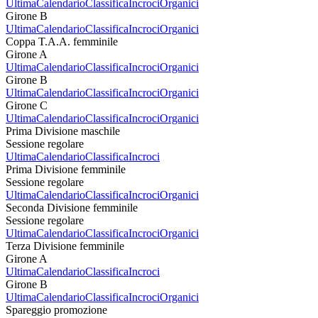
Ultima
Calendario
Classifica
Incroci
Organici
Girone B
Ultima
Calendario
Classifica
Incroci
Organici
Coppa T.A.A. femminile
Girone A
Ultima
Calendario
Classifica
Incroci
Organici
Girone B
Ultima
Calendario
Classifica
Incroci
Organici
Girone C
Ultima
Calendario
Classifica
Incroci
Organici
Prima Divisione maschile
Sessione regolare
Ultima
Calendario
Classifica
Incroci
Prima Divisione femminile
Sessione regolare
Ultima
Calendario
Classifica
Incroci
Organici
Seconda Divisione femminile
Sessione regolare
Ultima
Calendario
Classifica
Incroci
Organici
Terza Divisione femminile
Girone A
Ultima
Calendario
Classifica
Incroci
Girone B
Ultima
Calendario
Classifica
Incroci
Organici
Spareggio promozione