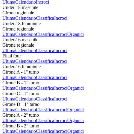
Ultima
Calendario
Incroci
Under-18 maschile
Girone regionale
Ultima
Calendario
Classifica
Incroci
Under-18 femminile
Girone regionale
Ultima
Calendario
Classifica
Incroci
Organici
Under-16 maschile
Girone regionale
Ultima
Calendario
Classifica
Incroci
Final four
Ultima
Calendario
Classifica
Incroci
Under-16 femminile
Girone A - 1° turno
Ultima
Calendario
Classifica
Incroci
Girone B - 1° turno
Ultima
Calendario
Classifica
Incroci
Organici
Girone C - 1° turno
Ultima
Calendario
Classifica
Incroci
Girone D - 1° turno
Ultima
Calendario
Classifica
Incroci
Organici
Girone A - 2° turno
Ultima
Calendario
Classifica
Incroci
Organici
Girone B - 2° turno
Ultima
Calendario
Classifica
Incroci
Organici