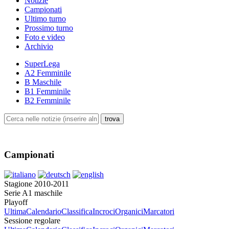
Notizie
Campionati
Ultimo turno
Prossimo turno
Foto e video
Archivio
SuperLega
A2 Femminile
B Maschile
B1 Femminile
B2 Femminile
Campionati
Stagione 2010-2011
Serie A1 maschile
Playoff
Ultima
Calendario
Classifica
Incroci
Organici
Marcatori
Sessione regolare