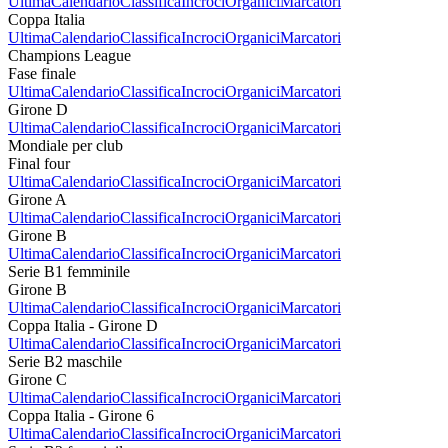
Ultima
Calendario
Classifica
Incroci
Organici
Marcatori
Coppa Italia
Ultima
Calendario
Classifica
Incroci
Organici
Marcatori
Champions League
Fase finale
Ultima
Calendario
Classifica
Incroci
Organici
Marcatori
Girone D
Ultima
Calendario
Classifica
Incroci
Organici
Marcatori
Mondiale per club
Final four
Ultima
Calendario
Classifica
Incroci
Organici
Marcatori
Girone A
Ultima
Calendario
Classifica
Incroci
Organici
Marcatori
Girone B
Ultima
Calendario
Classifica
Incroci
Organici
Marcatori
Serie B1 femminile
Girone B
Ultima
Calendario
Classifica
Incroci
Organici
Marcatori
Coppa Italia - Girone D
Ultima
Calendario
Classifica
Incroci
Organici
Marcatori
Serie B2 maschile
Girone C
Ultima
Calendario
Classifica
Incroci
Organici
Marcatori
Coppa Italia - Girone 6
Ultima
Calendario
Classifica
Incroci
Organici
Marcatori