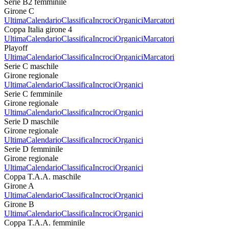
Serie B2 femminile
Girone C
Ultima
Calendario
Classifica
Incroci
Organici
Marcatori
Coppa Italia girone 4
Ultima
Calendario
Classifica
Incroci
Organici
Marcatori
Playoff
Ultima
Calendario
Classifica
Incroci
Organici
Marcatori
Serie C maschile
Girone regionale
Ultima
Calendario
Classifica
Incroci
Organici
Serie C femminile
Girone regionale
Ultima
Calendario
Classifica
Incroci
Organici
Serie D maschile
Girone regionale
Ultima
Calendario
Classifica
Incroci
Organici
Serie D femminile
Girone regionale
Ultima
Calendario
Classifica
Incroci
Organici
Coppa T.A.A. maschile
Girone A
Ultima
Calendario
Classifica
Incroci
Organici
Girone B
Ultima
Calendario
Classifica
Incroci
Organici
Coppa T.A.A. femminile