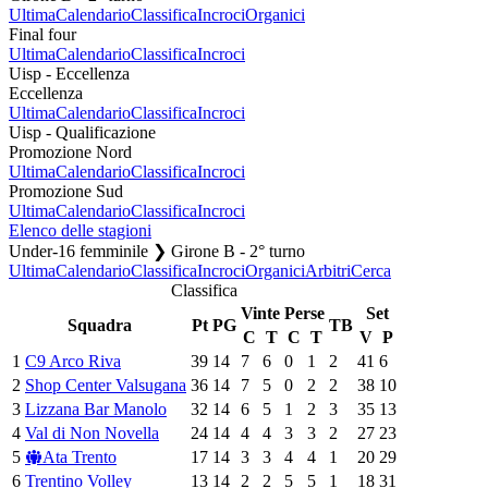
Ultima
Calendario
Classifica
Incroci
Organici
Final four
Ultima
Calendario
Classifica
Incroci
Uisp - Eccellenza
Eccellenza
Ultima
Calendario
Classifica
Incroci
Uisp - Qualificazione
Promozione Nord
Ultima
Calendario
Classifica
Incroci
Promozione Sud
Ultima
Calendario
Classifica
Incroci
Elenco delle stagioni
Under-16 femminile ❯ Girone B - 2° turno
Ultima
Calendario
Classifica
Incroci
Organici
Arbitri
Cerca
Classifica
Vinte
Perse
Set
Squadra
Pt
PG
TB
C
T
C
T
V
P
1
C9 Arco Riva
39
14
7
6
0
1
2
41
6
2
Shop Center Valsugana
36
14
7
5
0
2
2
38
10
3
Lizzana Bar Manolo
32
14
6
5
1
2
3
35
13
4
Val di Non Novella
24
14
4
4
3
3
2
27
23
5
Ata Trento
17
14
3
3
4
4
1
20
29
6
Trentino Volley
13
14
2
2
5
5
1
18
31