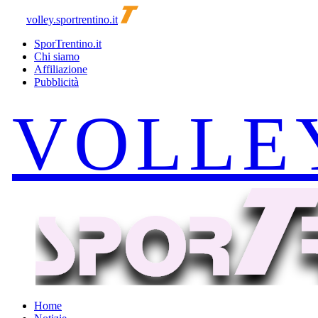
volley.sportrentino.it
SporTrentino.it
Chi siamo
Affiliazione
Pubblicità
Home