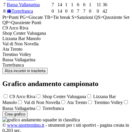
7
Bassa Vallagarina
7
14
1
1
6
6
1
11
36
8
Torrefranca
0
14
0
0
7
7
0
0
42
Pt=Punti
PG=Giocate
TB=Tie break
S=Sanzioni
QS=Quoziente Set
QP=Quoziente Punti
C9 Arco Riva
Shop Center Valsugana
Lizzana Bar Manolo
Val di Non Novella
Ata Trento
Trentino Volley
Bassa Vallagarina
Torrefranca
Alza incontri in trasferta
Grafico andamento campionato
C9 Arco Riva
Shop Center Valsugana
Lizzana Bar
Manolo
Val di Non Novella
Ata Trento
Trentino Volley
Bassa Vallagarina
Torrefranca
Crea grafico
©
www.sportrentino.it
- strumenti per i siti sportivi - pagina creata in
0,203 sec.