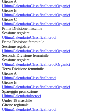
Girone A
Ultima
Calendario
Classifica
Incroci
Organici
Girone B
Ultima
Calendario
Classifica
Incroci
Organici
Girone C
Ultima
Calendario
Classifica
Incroci
Organici
Prima Divisione maschile
Sessione regolare
Ultima
Calendario
Classifica
Incroci
Prima Divisione femminile
Sessione regolare
Ultima
Calendario
Classifica
Incroci
Organici
Seconda Divisione femminile
Sessione regolare
Ultima
Calendario
Classifica
Incroci
Organici
Terza Divisione femminile
Girone A
Ultima
Calendario
Classifica
Incroci
Girone B
Ultima
Calendario
Classifica
Incroci
Organici
Spareggio promozione
Ultima
Calendario
Incroci
Under-18 maschile
Girone regionale
Ultima
Calendario
Classifica
Incroci