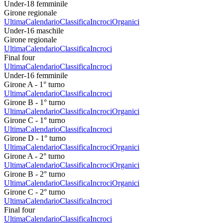
Under-18 femminile
Girone regionale
Ultima
Calendario
Classifica
Incroci
Organici
Under-16 maschile
Girone regionale
Ultima
Calendario
Classifica
Incroci
Final four
Ultima
Calendario
Classifica
Incroci
Under-16 femminile
Girone A - 1° turno
Ultima
Calendario
Classifica
Incroci
Girone B - 1° turno
Ultima
Calendario
Classifica
Incroci
Organici
Girone C - 1° turno
Ultima
Calendario
Classifica
Incroci
Girone D - 1° turno
Ultima
Calendario
Classifica
Incroci
Organici
Girone A - 2° turno
Ultima
Calendario
Classifica
Incroci
Organici
Girone B - 2° turno
Ultima
Calendario
Classifica
Incroci
Organici
Girone C - 2° turno
Ultima
Calendario
Classifica
Incroci
Final four
Ultima
Calendario
Classifica
Incroci