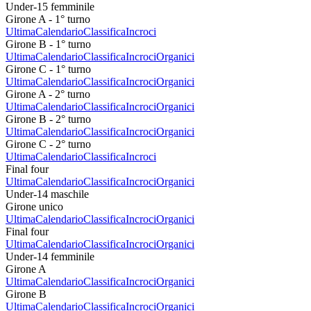
Under-15 femminile
Girone A - 1° turno
Ultima
Calendario
Classifica
Incroci
Girone B - 1° turno
Ultima
Calendario
Classifica
Incroci
Organici
Girone C - 1° turno
Ultima
Calendario
Classifica
Incroci
Organici
Girone A - 2° turno
Ultima
Calendario
Classifica
Incroci
Organici
Girone B - 2° turno
Ultima
Calendario
Classifica
Incroci
Organici
Girone C - 2° turno
Ultima
Calendario
Classifica
Incroci
Final four
Ultima
Calendario
Classifica
Incroci
Organici
Under-14 maschile
Girone unico
Ultima
Calendario
Classifica
Incroci
Organici
Final four
Ultima
Calendario
Classifica
Incroci
Organici
Under-14 femminile
Girone A
Ultima
Calendario
Classifica
Incroci
Organici
Girone B
Ultima
Calendario
Classifica
Incroci
Organici