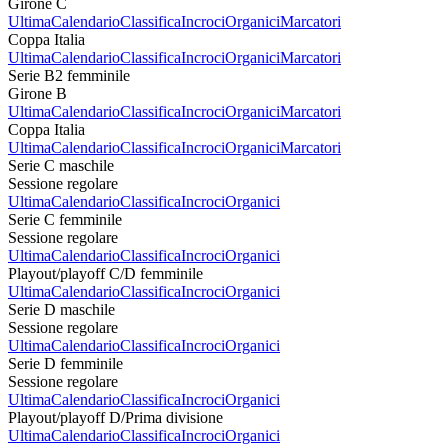
Girone C
Ultima
Calendario
Classifica
Incroci
Organici
Marcatori
Coppa Italia
Ultima
Calendario
Classifica
Incroci
Organici
Marcatori
Serie B2 femminile
Girone B
Ultima
Calendario
Classifica
Incroci
Organici
Marcatori
Coppa Italia
Ultima
Calendario
Classifica
Incroci
Organici
Marcatori
Serie C maschile
Sessione regolare
Ultima
Calendario
Classifica
Incroci
Organici
Serie C femminile
Sessione regolare
Ultima
Calendario
Classifica
Incroci
Organici
Playout/playoff C/D femminile
Ultima
Calendario
Classifica
Incroci
Organici
Serie D maschile
Sessione regolare
Ultima
Calendario
Classifica
Incroci
Organici
Serie D femminile
Sessione regolare
Ultima
Calendario
Classifica
Incroci
Organici
Playout/playoff D/Prima divisione
Ultima
Calendario
Classifica
Incroci
Organici