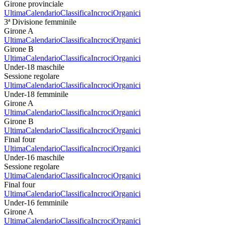
Girone provinciale
Ultima
Calendario
Classifica
Incroci
Organici
3ª Divisione femminile
Girone A
Ultima
Calendario
Classifica
Incroci
Organici
Girone B
Ultima
Calendario
Classifica
Incroci
Organici
Under-18 maschile
Sessione regolare
Ultima
Calendario
Classifica
Incroci
Organici
Under-18 femminile
Girone A
Ultima
Calendario
Classifica
Incroci
Organici
Girone B
Ultima
Calendario
Classifica
Incroci
Organici
Final four
Ultima
Calendario
Classifica
Incroci
Organici
Under-16 maschile
Sessione regolare
Ultima
Calendario
Classifica
Incroci
Organici
Final four
Ultima
Calendario
Classifica
Incroci
Organici
Under-16 femminile
Girone A
Ultima
Calendario
Classifica
Incroci
Organici