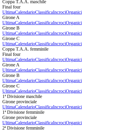
Coppa T.A.A. maschile
Final four
Ultima
Calendario
Classifica
Incroci
Organici
Girone A
Ultima
Calendario
Classifica
Incroci
Organici
Girone B
Ultima
Calendario
Classifica
Incroci
Organici
Girone C
Ultima
Calendario
Classifica
Incroci
Organici
Coppa T.A.A. femminile
Final four
Ultima
Calendario
Classifica
Incroci
Organici
Girone A
Ultima
Calendario
Classifica
Incroci
Organici
Girone B
Ultima
Calendario
Classifica
Incroci
Organici
Girone C
Ultima
Calendario
Classifica
Incroci
Organici
1ª Divisione maschile
Girone provinciale
Ultima
Calendario
Classifica
Incroci
Organici
1ª Divisione femminile
Girone provinciale
Ultima
Calendario
Classifica
Incroci
Organici
2ª Divisione femminile