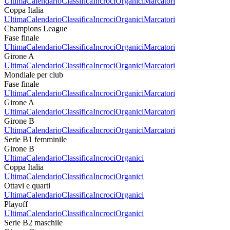
Ultima
Calendario
Classifica
Incroci
Organici
Marcatori
Coppa Italia
Ultima
Calendario
Classifica
Incroci
Organici
Marcatori
Champions League
Fase finale
Ultima
Calendario
Classifica
Incroci
Organici
Marcatori
Girone A
Ultima
Calendario
Classifica
Incroci
Organici
Marcatori
Mondiale per club
Fase finale
Ultima
Calendario
Classifica
Incroci
Organici
Marcatori
Girone A
Ultima
Calendario
Classifica
Incroci
Organici
Marcatori
Girone B
Ultima
Calendario
Classifica
Incroci
Organici
Marcatori
Serie B1 femminile
Girone B
Ultima
Calendario
Classifica
Incroci
Organici
Coppa Italia
Ultima
Calendario
Classifica
Incroci
Organici
Ottavi e quarti
Ultima
Calendario
Classifica
Incroci
Organici
Playoff
Ultima
Calendario
Classifica
Incroci
Organici
Serie B2 maschile