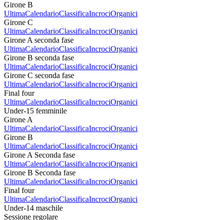
Girone B
Ultima
Calendario
Classifica
Incroci
Organici
Girone C
Ultima
Calendario
Classifica
Incroci
Organici
Girone A seconda fase
Ultima
Calendario
Classifica
Incroci
Organici
Girone B seconda fase
Ultima
Calendario
Classifica
Incroci
Organici
Girone C seconda fase
Ultima
Calendario
Classifica
Incroci
Organici
Final four
Ultima
Calendario
Classifica
Incroci
Organici
Under-15 femminile
Girone A
Ultima
Calendario
Classifica
Incroci
Organici
Girone B
Ultima
Calendario
Classifica
Incroci
Organici
Girone A Seconda fase
Ultima
Calendario
Classifica
Incroci
Organici
Girone B Seconda fase
Ultima
Calendario
Classifica
Incroci
Organici
Final four
Ultima
Calendario
Classifica
Incroci
Organici
Under-14 maschile
Sessione regolare