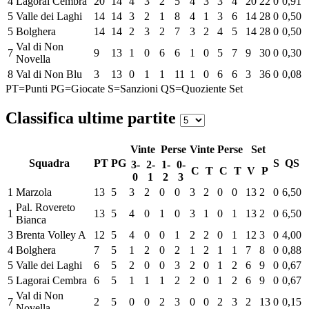
4
Lagorai Cembra
20
14
4
3
2
5
4
3
3
4
20
22
0
0,91
5
Valle dei Laghi
14
14
3
2
1
8
4
1
3
6
14
28
0
0,50
5
Bolghera
14
14
2
3
2
7
3
2
4
5
14
28
0
0,50
Val di Non
7
9
13
1
0
6
6
1
0
5
7
9
30
0
0,30
Novella
8
Val di Non Blu
3
13
0
1
1
11
1
0
6
6
3
36
0
0,08
PT=Punti
PG=Giocate
S=Sanzioni
QS=Quoziente Set
Classifica ultime partite
Vinte
Perse
Vinte
Perse
Set
Squadra
PT
PG
S
QS
3-
2-
1-
0-
C
T
C
T
V
P
0
1
2
3
1
Marzola
13
5
3
2
0
0
3
2
0
0
13
2
0
6,50
Pal. Rovereto
1
13
5
4
0
1
0
3
1
0
1
13
2
0
6,50
Bianca
3
Brenta Volley A
12
5
4
0
0
1
2
2
0
1
12
3
0
4,00
4
Bolghera
7
5
1
2
0
2
1
2
1
1
7
8
0
0,88
5
Valle dei Laghi
6
5
2
0
0
3
2
0
1
2
6
9
0
0,67
5
Lagorai Cembra
6
5
1
1
1
2
2
0
1
2
6
9
0
0,67
Val di Non
7
2
5
0
0
2
3
0
0
2
3
2
13
0
0,15
Novella