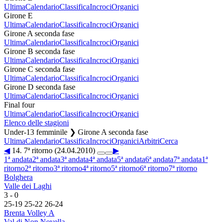
Ultima
Calendario
Classifica
Incroci
Organici
Girone E
Ultima
Calendario
Classifica
Incroci
Organici
Girone A seconda fase
Ultima
Calendario
Classifica
Incroci
Organici
Girone B seconda fase
Ultima
Calendario
Classifica
Incroci
Organici
Girone C seconda fase
Ultima
Calendario
Classifica
Incroci
Organici
Girone D seconda fase
Ultima
Calendario
Classifica
Incroci
Organici
Final four
Ultima
Calendario
Classifica
Incroci
Organici
Elenco delle stagioni
Under-13 femminile ❯ Girone A seconda fase
Ultima
Calendario
Classifica
Incroci
Organici
Arbitri
Cerca
◀
14. 7ª ritorno (24.04.2010)
▶
1ª andata
2ª andata
3ª andata
4ª andata
5ª andata
6ª andata
7ª andata
1ª
ritorno
2ª ritorno
3ª ritorno
4ª ritorno
5ª ritorno
6ª ritorno
7ª ritorno
Bolghera
Valle dei Laghi
3
-
0
25
-
19
25
-
22
26
-
24
Brenta Volley A
Val di Non Novella