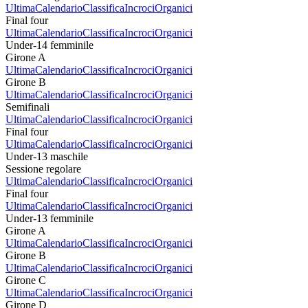
Ultima
Calendario
Classifica
Incroci
Organici
Final four
Ultima
Calendario
Classifica
Incroci
Organici
Under-14 femminile
Girone A
Ultima
Calendario
Classifica
Incroci
Organici
Girone B
Ultima
Calendario
Classifica
Incroci
Organici
Semifinali
Ultima
Calendario
Classifica
Incroci
Organici
Final four
Ultima
Calendario
Classifica
Incroci
Organici
Under-13 maschile
Sessione regolare
Ultima
Calendario
Classifica
Incroci
Organici
Final four
Ultima
Calendario
Classifica
Incroci
Organici
Under-13 femminile
Girone A
Ultima
Calendario
Classifica
Incroci
Organici
Girone B
Ultima
Calendario
Classifica
Incroci
Organici
Girone C
Ultima
Calendario
Classifica
Incroci
Organici
Girone D