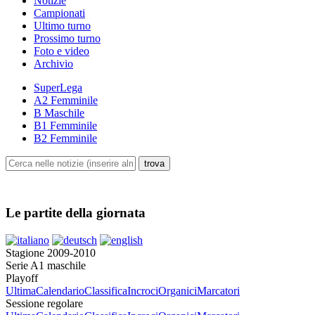
Notizie
Campionati
Ultimo turno
Prossimo turno
Foto e video
Archivio
SuperLega
A2 Femminile
B Maschile
B1 Femminile
B2 Femminile
Le partite della giornata
Stagione 2009-2010
Serie A1 maschile
Playoff
Ultima
Calendario
Classifica
Incroci
Organici
Marcatori
Sessione regolare