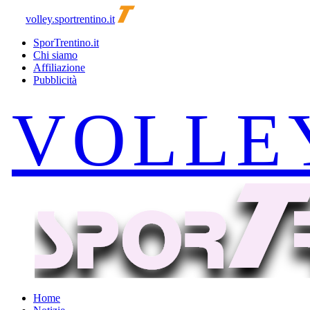
volley.sportrentino.it
SporTrentino.it
Chi siamo
Affiliazione
Pubblicità
Home