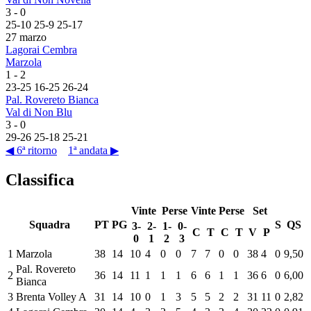
3
-
0
25
-
10
25
-
9
25
-
17
27 marzo
Lagorai Cembra
Marzola
1
-
2
23
-
25
16
-
25
26
-
24
Pal. Rovereto Bianca
Val di Non Blu
3
-
0
29
-
26
25
-
18
25
-
21
◀ 6ª ritorno
1ª andata ▶
Classifica
Vinte
Perse
Vinte
Perse
Set
Squadra
PT
PG
S
QS
3-
2-
1-
0-
C
T
C
T
V
P
0
1
2
3
1
Marzola
38
14
10
4
0
0
7
7
0
0
38
4
0
9,50
Pal. Rovereto
2
36
14
11
1
1
1
6
6
1
1
36
6
0
6,00
Bianca
3
Brenta Volley A
31
14
10
0
1
3
5
5
2
2
31
11
0
2,82