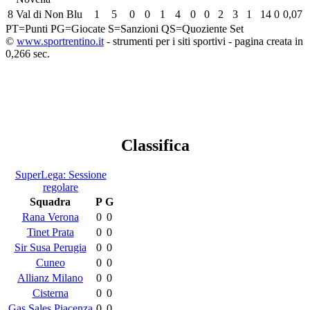
8
Val di Non Blu
1
5
0
0
1
4
0
0
2
3
1
14
0
0,07
PT=Punti
PG=Giocate
S=Sanzioni
QS=Quoziente Set
©
www.sportrentino.it
- strumenti per i siti sportivi - pagina creata in
0,266 sec.
Classifica
SuperLega: Sessione
regolare
Squadra
P
G
Rana Verona
0
0
Tinet Prata
0
0
Sir Susa Perugia
0
0
Cuneo
0
0
Allianz Milano
0
0
Cisterna
0
0
Gas Sales Piacenza
0
0