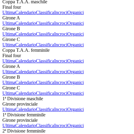
Coppa T.A.A. maschile
Final four
Ultima
Calendario
Classifica
Incroci
Organici
Girone A
Ultima
Calendario
Classifica
Incroci
Organici
Girone B
Ultima
Calendario
Classifica
Incroci
Organici
Girone C
Ultima
Calendario
Classifica
Incroci
Organici
Coppa T.A.A. femminile
Final four
Ultima
Calendario
Classifica
Incroci
Organici
Girone A
Ultima
Calendario
Classifica
Incroci
Organici
Girone B
Ultima
Calendario
Classifica
Incroci
Organici
Girone C
Ultima
Calendario
Classifica
Incroci
Organici
1ª Divisione maschile
Girone provinciale
Ultima
Calendario
Classifica
Incroci
Organici
1ª Divisione femminile
Girone provinciale
Ultima
Calendario
Classifica
Incroci
Organici
2ª Divisione femminile