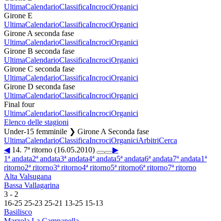
Ultima
Calendario
Classifica
Incroci
Organici
Girone E
Ultima
Calendario
Classifica
Incroci
Organici
Girone A seconda fase
Ultima
Calendario
Classifica
Incroci
Organici
Girone B seconda fase
Ultima
Calendario
Classifica
Incroci
Organici
Girone C seconda fase
Ultima
Calendario
Classifica
Incroci
Organici
Girone D seconda fase
Ultima
Calendario
Classifica
Incroci
Organici
Final four
Ultima
Calendario
Classifica
Incroci
Organici
Elenco delle stagioni
Under-15 femminile ❯ Girone A Seconda fase
Ultima
Calendario
Classifica
Incroci
Organici
Arbitri
Cerca
◀
14. 7ª ritorno (16.05.2010)
▶
1ª andata
2ª andata
3ª andata
4ª andata
5ª andata
6ª andata
7ª andata
1ª
ritorno
2ª ritorno
3ª ritorno
4ª ritorno
5ª ritorno
6ª ritorno
7ª ritorno
Alta Valsugana
Bassa Vallagarina
3
-
2
16
-
25
25
-
23
25
-
21
13
-
25
15
-
13
Basilisco
Marzola La Campanella