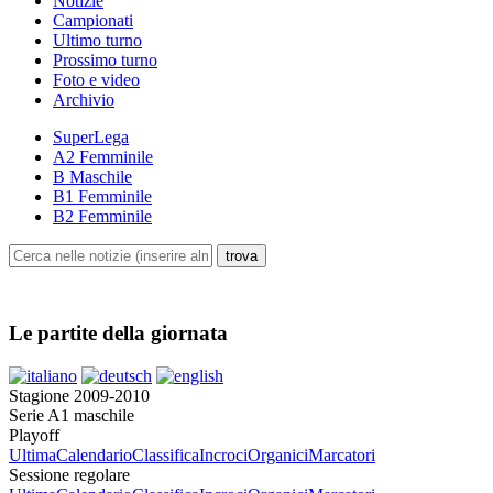
Notizie
Campionati
Ultimo turno
Prossimo turno
Foto e video
Archivio
SuperLega
A2 Femminile
B Maschile
B1 Femminile
B2 Femminile
Le partite della giornata
Stagione 2009-2010
Serie A1 maschile
Playoff
Ultima
Calendario
Classifica
Incroci
Organici
Marcatori
Sessione regolare