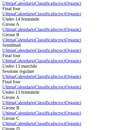
Ultima
Calendario
Classifica
Incroci
Organici
Final four
Ultima
Calendario
Classifica
Incroci
Organici
Under-14 femminile
Girone A
Ultima
Calendario
Classifica
Incroci
Organici
Girone B
Ultima
Calendario
Classifica
Incroci
Organici
Semifinali
Ultima
Calendario
Classifica
Incroci
Organici
Final four
Ultima
Calendario
Classifica
Incroci
Organici
Under-13 maschile
Sessione regolare
Ultima
Calendario
Classifica
Incroci
Organici
Final four
Ultima
Calendario
Classifica
Incroci
Organici
Under-13 femminile
Girone A
Ultima
Calendario
Classifica
Incroci
Organici
Girone B
Ultima
Calendario
Classifica
Incroci
Organici
Girone C
Ultima
Calendario
Classifica
Incroci
Organici
Girone D