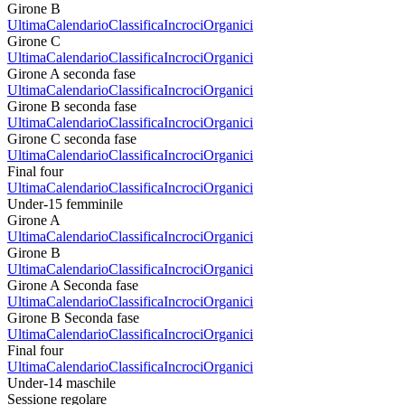
Girone B
Ultima
Calendario
Classifica
Incroci
Organici
Girone C
Ultima
Calendario
Classifica
Incroci
Organici
Girone A seconda fase
Ultima
Calendario
Classifica
Incroci
Organici
Girone B seconda fase
Ultima
Calendario
Classifica
Incroci
Organici
Girone C seconda fase
Ultima
Calendario
Classifica
Incroci
Organici
Final four
Ultima
Calendario
Classifica
Incroci
Organici
Under-15 femminile
Girone A
Ultima
Calendario
Classifica
Incroci
Organici
Girone B
Ultima
Calendario
Classifica
Incroci
Organici
Girone A Seconda fase
Ultima
Calendario
Classifica
Incroci
Organici
Girone B Seconda fase
Ultima
Calendario
Classifica
Incroci
Organici
Final four
Ultima
Calendario
Classifica
Incroci
Organici
Under-14 maschile
Sessione regolare