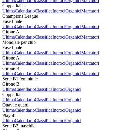
Ultima
Calendario
Classifica
Incroci
Organici
Marcatori
Coppa Italia
Ultima
Calendario
Classifica
Incroci
Organici
Marcatori
Champions League
Fase finale
Ultima
Calendario
Classifica
Incroci
Organici
Marcatori
Girone A
Ultima
Calendario
Classifica
Incroci
Organici
Marcatori
Mondiale per club
Fase finale
Ultima
Calendario
Classifica
Incroci
Organici
Marcatori
Girone A
Ultima
Calendario
Classifica
Incroci
Organici
Marcatori
Girone B
Ultima
Calendario
Classifica
Incroci
Organici
Marcatori
Serie B1 femminile
Girone B
Ultima
Calendario
Classifica
Incroci
Organici
Coppa Italia
Ultima
Calendario
Classifica
Incroci
Organici
Ottavi e quarti
Ultima
Calendario
Classifica
Incroci
Organici
Playoff
Ultima
Calendario
Classifica
Incroci
Organici
Serie B2 maschile