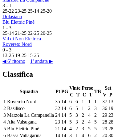
3
-
1
25
-
22
23
-
25
25
-
14
25
-
20
Dolasiana
Blu Elettric Pinè
1
-
3
25
-
14
21
-
25
22
-
25
20
-
25
Val di Non Elettrica
Rovereto Nord
0
-
3
13
-
25
19
-
25
15
-
25
◀ 6ª ritorno
1ª andata ▶
Classifica
Vinte
Perse
Set
Squadra
Pt
PG
TB
C
T
C
T
V
P
1
Rovereto Nord
35
14
6
6
1
1
1
37
13
2
Basilisco
32
14
6
5
1
2
3
36
19
3
Marzola La Campanella
24
14
5
3
2
4
2
29
23
4
Alta Valsugana
23
14
5
3
2
4
5
28
28
5
Blu Elettric Pinè
21
14
4
2
3
5
5
29
28
6
Bassa Vallagarina
14
14
3
1
4
6
2
20
30