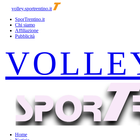
volley.sportrentino.it
SporTrentino.it
Chi siamo
Affiliazione
Pubblicità
Home