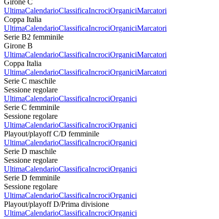
Girone C
Ultima
Calendario
Classifica
Incroci
Organici
Marcatori
Coppa Italia
Ultima
Calendario
Classifica
Incroci
Organici
Marcatori
Serie B2 femminile
Girone B
Ultima
Calendario
Classifica
Incroci
Organici
Marcatori
Coppa Italia
Ultima
Calendario
Classifica
Incroci
Organici
Marcatori
Serie C maschile
Sessione regolare
Ultima
Calendario
Classifica
Incroci
Organici
Serie C femminile
Sessione regolare
Ultima
Calendario
Classifica
Incroci
Organici
Playout/playoff C/D femminile
Ultima
Calendario
Classifica
Incroci
Organici
Serie D maschile
Sessione regolare
Ultima
Calendario
Classifica
Incroci
Organici
Serie D femminile
Sessione regolare
Ultima
Calendario
Classifica
Incroci
Organici
Playout/playoff D/Prima divisione
Ultima
Calendario
Classifica
Incroci
Organici