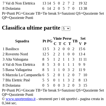
7
Val di Non Elettrica
13
14
5
0
2
7
2
19
32
8
Dolasiana
6
14
2
0
5
7
0
13
38
Pt=Punti
PG=Giocate
TB=Tie break
S=Sanzioni
QS=Quoziente Set
QP=Quoziente Punti
Classifica ultime partite
Vinte
Perse
Set
Squadra
Pt
PG
TB
C
T
C
T
V
P
1
Basilisco
13
5
3
2
0
0
2
15
6
2
Rovereto Nord
12
5
2
2
1
0
0
13
4
3
Alta Valsugana
8
5
1
2
1
1
3
11
11
4
Val di Non Elettrica
8
5
3
0
1
1
1
9
9
5
Bassa Vallagarina
8
5
1
1
0
3
2
11
9
6
Marzola La Campanella
6
5
2
0
1
2
0
7
10
7
Blu Elettric Pinè
5
5
0
1
1
3
2
8
13
8
Dolasiana
0
5
0
0
3
2
0
3
15
Pt=Punti
PG=Giocate
TB=Tie break
S=Sanzioni
QS=Quoziente Set
QP=Quoziente Punti
©
www.sportrentino.it
- strumenti per i siti sportivi - pagina creata in
0,344 sec.