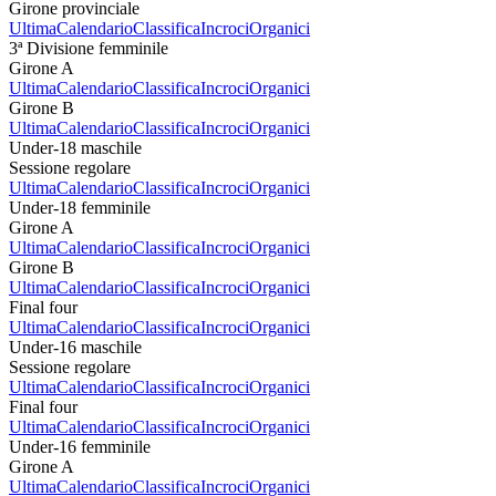
Girone provinciale
Ultima
Calendario
Classifica
Incroci
Organici
3ª Divisione femminile
Girone A
Ultima
Calendario
Classifica
Incroci
Organici
Girone B
Ultima
Calendario
Classifica
Incroci
Organici
Under-18 maschile
Sessione regolare
Ultima
Calendario
Classifica
Incroci
Organici
Under-18 femminile
Girone A
Ultima
Calendario
Classifica
Incroci
Organici
Girone B
Ultima
Calendario
Classifica
Incroci
Organici
Final four
Ultima
Calendario
Classifica
Incroci
Organici
Under-16 maschile
Sessione regolare
Ultima
Calendario
Classifica
Incroci
Organici
Final four
Ultima
Calendario
Classifica
Incroci
Organici
Under-16 femminile
Girone A
Ultima
Calendario
Classifica
Incroci
Organici