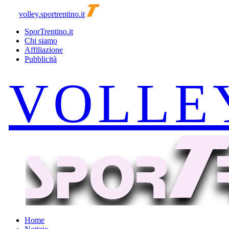
volley.sportrentino.it
SporTrentino.it
Chi siamo
Affiliazione
Pubblicità
Home