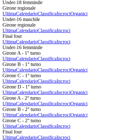
Under-18 femminile
Girone regionale
Ultima
Calendario
Classifica
Incroci
Organici
Under-16 maschile
Girone regionale
Ultima
Calendario
Classifica
Incroci
Final four
Ultima
Calendario
Classifica
Incroci
Under-16 femminile
Girone A - 1° turno
Ultima
Calendario
Classifica
Incroci
Girone B - 1° turno
Ultima
Calendario
Classifica
Incroci
Organici
Girone C - 1° turno
Ultima
Calendario
Classifica
Incroci
Girone D - 1° turno
Ultima
Calendario
Classifica
Incroci
Organici
Girone A - 2° turno
Ultima
Calendario
Classifica
Incroci
Organici
Girone B - 2° turno
Ultima
Calendario
Classifica
Incroci
Organici
Girone C - 2° turno
Ultima
Calendario
Classifica
Incroci
Final four
Ultima
Calendario
Classifica
Incroci