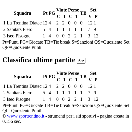
Vinte
Perse
Set
Squadra
Pt
PG
TB
C
T
C
T
V
P
1
La Trentina Diatec
12
4
2
2
0
0
0
12
1
2
Sanitars Flero
5
4
1
1
1
1
1
7
9
3
Iseo Pisogne
1
4
0
0
2
2
1
3
12
Pt=Punti
PG=Giocate
TB=Tie break
S=Sanzioni
QS=Quoziente Set
QP=Quoziente Punti
Classifica ultime partite
Vinte
Perse
Set
Squadra
Pt
PG
TB
C
T
C
T
V
P
1
La Trentina Diatec
12
4
2
2
0
0
0
12
1
2
Sanitars Flero
5
4
1
1
1
1
1
7
9
3
Iseo Pisogne
1
4
0
0
2
2
1
3
12
Pt=Punti
PG=Giocate
TB=Tie break
S=Sanzioni
QS=Quoziente Set
QP=Quoziente Punti
©
www.sportrentino.it
- strumenti per i siti sportivi - pagina creata in
0,156 sec.