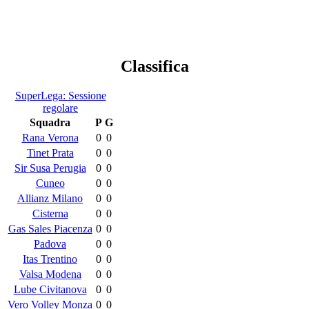
Classifica
SuperLega: Sessione
regolare
Squadra
P
G
Rana Verona
0
0
Tinet Prata
0
0
Sir Susa Perugia
0
0
Cuneo
0
0
Allianz Milano
0
0
Cisterna
0
0
Gas Sales Piacenza
0
0
Padova
0
0
Itas Trentino
0
0
Valsa Modena
0
0
Lube Civitanova
0
0
Vero Volley Monza
0
0