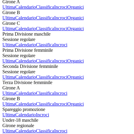
Girone A
Ultima
Calendario
Classifica
Incroci
Organici
Girone B
Ultima
Calendario
Classifica
Incroci
Organici
Girone C
Ultima
Calendario
Classifica
Incroci
Organici
Prima Divisione maschile
Sessione regolare
Ultima
Calendario
Classifica
Incroci
Prima Divisione femminile
Sessione regolare
Ultima
Calendario
Classifica
Incroci
Organici
Seconda Divisione femminile
Sessione regolare
Ultima
Calendario
Classifica
Incroci
Organici
Terza Divisione femminile
Girone A
Ultima
Calendario
Classifica
Incroci
Girone B
Ultima
Calendario
Classifica
Incroci
Organici
Spareggio promozione
Ultima
Calendario
Incroci
Under-18 maschile
Girone regionale
Ultima
Calendario
Classifica
Incroci