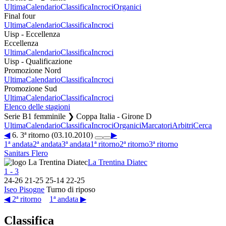
Ultima
Calendario
Classifica
Incroci
Organici
Final four
Ultima
Calendario
Classifica
Incroci
Uisp - Eccellenza
Eccellenza
Ultima
Calendario
Classifica
Incroci
Uisp - Qualificazione
Promozione Nord
Ultima
Calendario
Classifica
Incroci
Promozione Sud
Ultima
Calendario
Classifica
Incroci
Elenco delle stagioni
Serie B1 femminile ❯ Coppa Italia - Girone D
Ultima
Calendario
Classifica
Incroci
Organici
Marcatori
Arbitri
Cerca
◀
6. 3ª ritorno (03.10.2010)
▶
1ª andata
2ª andata
3ª andata
1ª ritorno
2ª ritorno
3ª ritorno
Sanitars Flero
La Trentina Diatec
1
-
3
24
-
26
21
-
25
25
-
14
22
-
25
Iseo Pisogne
Turno di riposo
◀ 2ª ritorno
1ª andata ▶
Classifica