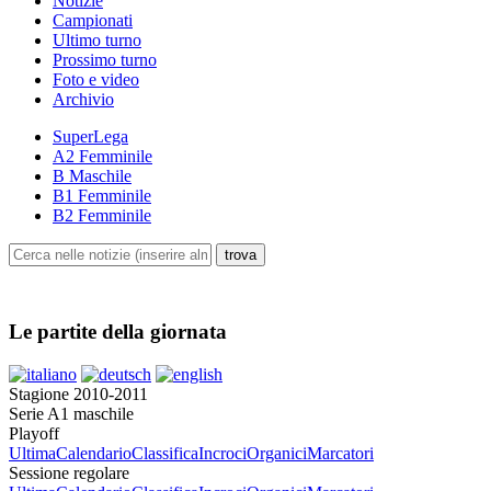
Notizie
Campionati
Ultimo turno
Prossimo turno
Foto e video
Archivio
SuperLega
A2 Femminile
B Maschile
B1 Femminile
B2 Femminile
Le partite della giornata
Stagione 2010-2011
Serie A1 maschile
Playoff
Ultima
Calendario
Classifica
Incroci
Organici
Marcatori
Sessione regolare