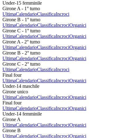
Under-15 femminile
Girone A - 1° turno
Ultima
Calendario
Classifica
Incroci
Girone B - 1° turno
Ultima
Calendario
Classifica
Incroci
Organici
Girone C - 1° turno
Ultima
Calendario
Classifica
Incroci
Organici
Girone A - 2° turno
Ultima
Calendario
Classifica
Incroci
Organici
Girone B - 2° turno
Ultima
Calendario
Classifica
Incroci
Organici
Girone C - 2° turno
Ultima
Calendario
Classifica
Incroci
Final four
Ultima
Calendario
Classifica
Incroci
Organici
Under-14 maschile
Girone unico
Ultima
Calendario
Classifica
Incroci
Organici
Final four
Ultima
Calendario
Classifica
Incroci
Organici
Under-14 femminile
Girone A
Ultima
Calendario
Classifica
Incroci
Organici
Girone B
Ultima
Calendario
Classifica
Incroci
Organici