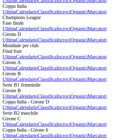
Ultima
Calendario
Classifica
Incroci
Organici
Marcatori
Coppa Italia
Ultima
Calendario
Classifica
Incroci
Organici
Marcatori
Champions League
Fase finale
Ultima
Calendario
Classifica
Incroci
Organici
Marcatori
Girone D
Ultima
Calendario
Classifica
Incroci
Organici
Marcatori
Mondiale per club
Final four
Ultima
Calendario
Classifica
Incroci
Organici
Marcatori
Girone A
Ultima
Calendario
Classifica
Incroci
Organici
Marcatori
Girone B
Ultima
Calendario
Classifica
Incroci
Organici
Marcatori
Serie B1 femminile
Girone B
Ultima
Calendario
Classifica
Incroci
Organici
Marcatori
Coppa Italia - Girone D
Ultima
Calendario
Classifica
Incroci
Organici
Marcatori
Serie B2 maschile
Girone C
Ultima
Calendario
Classifica
Incroci
Organici
Marcatori
Coppa Italia - Girone 6
Ultima
Calendario
Classifica
Incroci
Organici
Marcatori