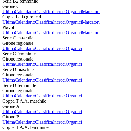
Serie B2 femminile
Girone C
Ultima
Calendario
Classifica
Incroci
Organici
Marcatori
Coppa Italia girone 4
Ultima
Calendario
Classifica
Incroci
Organici
Marcatori
Playoff
Ultima
Calendario
Classifica
Incroci
Organici
Marcatori
Serie C maschile
Girone regionale
Ultima
Calendario
Classifica
Incroci
Organici
Serie C femminile
Girone regionale
Ultima
Calendario
Classifica
Incroci
Organici
Serie D maschile
Girone regionale
Ultima
Calendario
Classifica
Incroci
Organici
Serie D femminile
Girone regionale
Ultima
Calendario
Classifica
Incroci
Organici
Coppa T.A.A. maschile
Girone A
Ultima
Calendario
Classifica
Incroci
Organici
Girone B
Ultima
Calendario
Classifica
Incroci
Organici
Coppa T.A.A. femminile