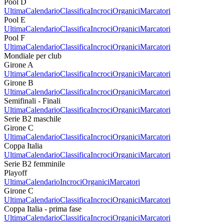
Pool D
Ultima
Calendario
Classifica
Incroci
Organici
Marcatori
Pool E
Ultima
Calendario
Classifica
Incroci
Organici
Marcatori
Pool F
Ultima
Calendario
Classifica
Incroci
Organici
Marcatori
Mondiale per club
Girone A
Ultima
Calendario
Classifica
Incroci
Organici
Marcatori
Girone B
Ultima
Calendario
Classifica
Incroci
Organici
Marcatori
Semifinali - Finali
Ultima
Calendario
Classifica
Incroci
Organici
Marcatori
Serie B2 maschile
Girone C
Ultima
Calendario
Classifica
Incroci
Organici
Marcatori
Coppa Italia
Ultima
Calendario
Classifica
Incroci
Organici
Marcatori
Serie B2 femminile
Playoff
Ultima
Calendario
Incroci
Organici
Marcatori
Girone C
Ultima
Calendario
Classifica
Incroci
Organici
Marcatori
Coppa Italia - prima fase
Ultima
Calendario
Classifica
Incroci
Organici
Marcatori