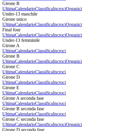
Girone B
Ultima
Calendario
Classifica
Incroci
Organici
Under-13 maschile
Girone unico
Ultima
Calendario
Classifica
Incroci
Organici
Final four
Ultima
Calendario
Classifica
Incroci
Organici
Under-13 femminile
Girone A
Ultima
Calendario
Classifica
Incroci
Girone B
Ultima
Calendario
Classifica
Incroci
Organici
Girone C
Ultima
Calendario
Classifica
Incroci
Girone D
Ultima
Calendario
Classifica
Incroci
Girone E
Ultima
Calendario
Classifica
Incroci
Girone A seconda fase
Ultima
Calendario
Classifica
Incroci
Girone B seconda fase
Ultima
Calendario
Classifica
Incroci
Girone C seconda fase
Ultima
Calendario
Classifica
Incroci
Organici
Girone D seconda fase