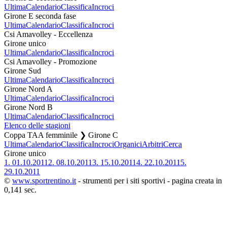
Ultima
Calendario
Classifica
Incroci
Girone E seconda fase
Ultima
Calendario
Classifica
Incroci
Csi Amavolley - Eccellenza
Girone unico
Ultima
Calendario
Classifica
Incroci
Csi Amavolley - Promozione
Girone Sud
Ultima
Calendario
Classifica
Incroci
Girone Nord A
Ultima
Calendario
Classifica
Incroci
Girone Nord B
Ultima
Calendario
Classifica
Incroci
Elenco delle stagioni
Coppa TAA femminile ❯ Girone C
Ultima
Calendario
Classifica
Incroci
Organici
Arbitri
Cerca
Girone unico
1.
01.10.2011
2.
08.10.2011
3.
15.10.2011
4.
22.10.2011
5.
29.10.2011
©
www.sportrentino.it
- strumenti per i siti sportivi - pagina creata in
0,141 sec.