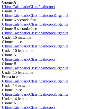
Girone A
Ultima
Calendario
Classifica
Incroci
Girone B
Ultima
Calendario
Classifica
Incroci
Organici
Girone A seconda fase
Ultima
Calendario
Classifica
Incroci
Organici
Girone B seconda fase
Ultima
Calendario
Classifica
Incroci
Organici
Under-16 maschile
Girone unico
Ultima
Calendario
Classifica
Incroci
Organici
Under-16 femminile
Girone A
Ultima
Calendario
Classifica
Incroci
Girone B
Ultima
Calendario
Classifica
Incroci
Organici
Under-15 femminile
Prima fase
Ultima
Calendario
Classifica
Incroci
Organici
Under-14 maschile
Girone unico
Ultima
Calendario
Classifica
Incroci
Organici
Under-14 femminile
Girone A
Ultima
Calendario
Classifica
Incroci