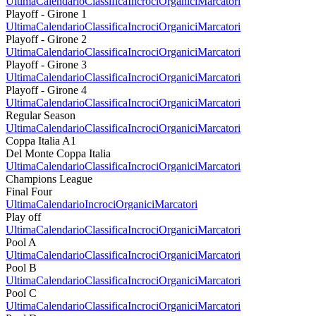
Ultima
Calendario
Classifica
Incroci
Organici
Marcatori
Playoff - Girone 1
Ultima
Calendario
Classifica
Incroci
Organici
Marcatori
Playoff - Girone 2
Ultima
Calendario
Classifica
Incroci
Organici
Marcatori
Playoff - Girone 3
Ultima
Calendario
Classifica
Incroci
Organici
Marcatori
Playoff - Girone 4
Ultima
Calendario
Classifica
Incroci
Organici
Marcatori
Regular Season
Ultima
Calendario
Classifica
Incroci
Organici
Marcatori
Coppa Italia A1
Del Monte Coppa Italia
Ultima
Calendario
Classifica
Incroci
Organici
Marcatori
Champions League
Final Four
Ultima
Calendario
Incroci
Organici
Marcatori
Play off
Ultima
Calendario
Classifica
Incroci
Organici
Marcatori
Pool A
Ultima
Calendario
Classifica
Incroci
Organici
Marcatori
Pool B
Ultima
Calendario
Classifica
Incroci
Organici
Marcatori
Pool C
Ultima
Calendario
Classifica
Incroci
Organici
Marcatori