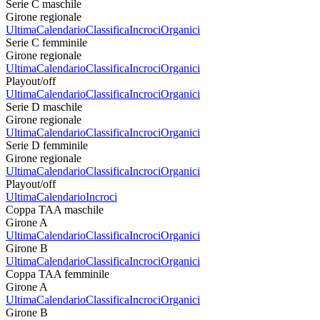
Serie C maschile
Girone regionale
Ultima
Calendario
Classifica
Incroci
Organici
Serie C femminile
Girone regionale
Ultima
Calendario
Classifica
Incroci
Organici
Playout/off
Ultima
Calendario
Classifica
Incroci
Organici
Serie D maschile
Girone regionale
Ultima
Calendario
Classifica
Incroci
Organici
Serie D femminile
Girone regionale
Ultima
Calendario
Classifica
Incroci
Organici
Playout/off
Ultima
Calendario
Incroci
Coppa TAA maschile
Girone A
Ultima
Calendario
Classifica
Incroci
Organici
Girone B
Ultima
Calendario
Classifica
Incroci
Organici
Coppa TAA femminile
Girone A
Ultima
Calendario
Classifica
Incroci
Organici
Girone B