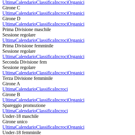
Ultima
Calendario
Classifica
Incroci
Organici
Girone C
Ultima
Calendario
Classifica
Incroci
Organici
Girone D
Ultima
Calendario
Classifica
Incroci
Organici
Prima Divisione maschile
Sessione regolare
Ultima
Calendario
Classifica
Incroci
Organici
Prima Divisione femminile
Sessione regolare
Ultima
Calendario
Classifica
Incroci
Organici
Seconda Divisione fem
Sessione regolare
Ultima
Calendario
Classifica
Incroci
Organici
Terza Divisione femminile
Girone A
Ultima
Calendario
Classifica
Incroci
Girone B
Ultima
Calendario
Classifica
Incroci
Organici
Spareggio promozione
Ultima
Calendario
Classifica
Incroci
Under-18 maschile
Girone unico
Ultima
Calendario
Classifica
Incroci
Organici
Under-18 femminile