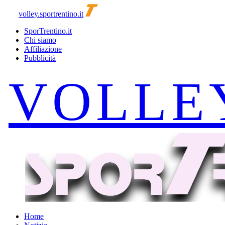
volley.sportrentino.it
SporTrentino.it
Chi siamo
Affiliazione
Pubblicità
Home