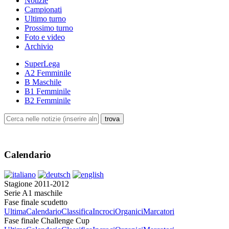
Notizie
Campionati
Ultimo turno
Prossimo turno
Foto e video
Archivio
SuperLega
A2 Femminile
B Maschile
B1 Femminile
B2 Femminile
Calendario
Stagione 2011-2012
Serie A1 maschile
Fase finale scudetto
Ultima
Calendario
Classifica
Incroci
Organici
Marcatori
Fase finale Challenge Cup