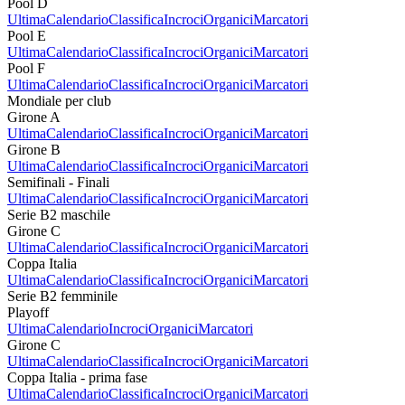
Pool D
Ultima
Calendario
Classifica
Incroci
Organici
Marcatori
Pool E
Ultima
Calendario
Classifica
Incroci
Organici
Marcatori
Pool F
Ultima
Calendario
Classifica
Incroci
Organici
Marcatori
Mondiale per club
Girone A
Ultima
Calendario
Classifica
Incroci
Organici
Marcatori
Girone B
Ultima
Calendario
Classifica
Incroci
Organici
Marcatori
Semifinali - Finali
Ultima
Calendario
Classifica
Incroci
Organici
Marcatori
Serie B2 maschile
Girone C
Ultima
Calendario
Classifica
Incroci
Organici
Marcatori
Coppa Italia
Ultima
Calendario
Classifica
Incroci
Organici
Marcatori
Serie B2 femminile
Playoff
Ultima
Calendario
Incroci
Organici
Marcatori
Girone C
Ultima
Calendario
Classifica
Incroci
Organici
Marcatori
Coppa Italia - prima fase
Ultima
Calendario
Classifica
Incroci
Organici
Marcatori