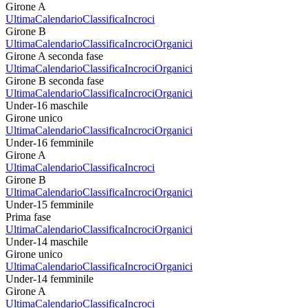
Girone A
Ultima
Calendario
Classifica
Incroci
Girone B
Ultima
Calendario
Classifica
Incroci
Organici
Girone A seconda fase
Ultima
Calendario
Classifica
Incroci
Organici
Girone B seconda fase
Ultima
Calendario
Classifica
Incroci
Organici
Under-16 maschile
Girone unico
Ultima
Calendario
Classifica
Incroci
Organici
Under-16 femminile
Girone A
Ultima
Calendario
Classifica
Incroci
Girone B
Ultima
Calendario
Classifica
Incroci
Organici
Under-15 femminile
Prima fase
Ultima
Calendario
Classifica
Incroci
Organici
Under-14 maschile
Girone unico
Ultima
Calendario
Classifica
Incroci
Organici
Under-14 femminile
Girone A
Ultima
Calendario
Classifica
Incroci