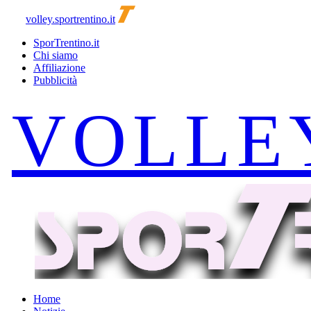
volley.sportrentino.it
SporTrentino.it
Chi siamo
Affiliazione
Pubblicità
Home