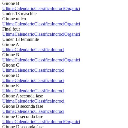
Girone B
Ultima
Calendario
Classifica
Incroci
Organici
Under-13 maschile
Girone unico
Ultima
Calendario
Classifica
Incroci
Organici
Final four
Ultima
Calendario
Classifica
Incroci
Organici
Under-13 femminile
Girone A
Ultima
Calendario
Classifica
Incroci
Girone B
Ultima
Calendario
Classifica
Incroci
Organici
Girone C
Ultima
Calendario
Classifica
Incroci
Girone D
Ultima
Calendario
Classifica
Incroci
Girone E
Ultima
Calendario
Classifica
Incroci
Girone A seconda fase
Ultima
Calendario
Classifica
Incroci
Girone B seconda fase
Ultima
Calendario
Classifica
Incroci
Girone C seconda fase
Ultima
Calendario
Classifica
Incroci
Organici
Girone D seconda fase