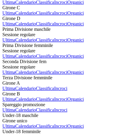
Ultima
Calendario
Classifica
Incroci
Organici
Girone C
Ultima
Calendario
Classifica
Incroci
Organici
Girone D
Ultima
Calendario
Classifica
Incroci
Organici
Prima Divisione maschile
Sessione regolare
Ultima
Calendario
Classifica
Incroci
Organici
Prima Divisione femminile
Sessione regolare
Ultima
Calendario
Classifica
Incroci
Organici
Seconda Divisione fem
Sessione regolare
Ultima
Calendario
Classifica
Incroci
Organici
Terza Divisione femminile
Girone A
Ultima
Calendario
Classifica
Incroci
Girone B
Ultima
Calendario
Classifica
Incroci
Organici
Spareggio promozione
Ultima
Calendario
Classifica
Incroci
Under-18 maschile
Girone unico
Ultima
Calendario
Classifica
Incroci
Organici
Under-18 femminile