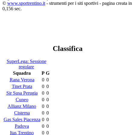
©
www.sportrentino.it
- strumenti per i siti sportivi - pagina creata in
0,156 sec.
Classifica
SuperLega: Sessione
regolare
Squadra
P
G
Rana Verona
0
0
Tinet Prata
0
0
Sir Susa Perugia
0
0
Cuneo
0
0
Allianz Milano
0
0
Cisterna
0
0
Gas Sales Piacenza
0
0
Padova
0
0
Itas Trentino
0
0