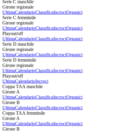
Serie C maschile
Girone regionale
Ultima
Calendario
Classifica
Incroci
Organici
Serie C femminile
Girone regionale
Ultima
Calendario
Classifica
Incroci
Organici
Playout/off
Ultima
Calendario
Classifica
Incroci
Organici
Serie D maschile
Girone regionale
Ultima
Calendario
Classifica
Incroci
Organici
Serie D femminile
Girone regionale
Ultima
Calendario
Classifica
Incroci
Organici
Playout/off
Ultima
Calendario
Incroci
Coppa TAA maschile
Girone A
Ultima
Calendario
Classifica
Incroci
Organici
Girone B
Ultima
Calendario
Classifica
Incroci
Organici
Coppa TAA femminile
Girone A
Ultima
Calendario
Classifica
Incroci
Organici
Girone B