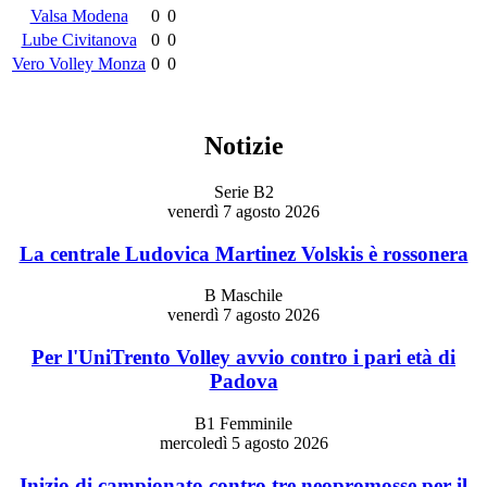
Valsa Modena
0
0
Lube Civitanova
0
0
Vero Volley Monza
0
0
Notizie
Serie B2
venerdì 7 agosto 2026
La centrale Ludovica Martinez Volskis è rossonera
B Maschile
venerdì 7 agosto 2026
Per l'UniTrento Volley avvio contro i pari età di
Padova
B1 Femminile
mercoledì 5 agosto 2026
Inizio di campionato contro tre neopromosse per il