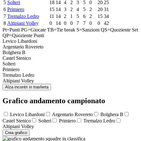
5
Solteri
18
14
4
2
3
5
0
20
25
6
Primiero
15
14
3
2
4
5
2
20
31
7
Tremalzo Ledro
11
14
2
1
5
6
2
15
34
8
Altipiani Volley
0
14
0
0
7
7
0
0
42
Pt=Punti
PG=Giocate
TB=Tie break
S=Sanzioni
QS=Quoziente Set
QP=Quoziente Punti
Levico Libardoni
Argentario Rovereto
Bolghera B
Castel Stenico
Solteri
Primiero
Tremalzo Ledro
Altipiani Volley
Alza incontri in trasferta
Grafico andamento campionato
Levico Libardoni
Argentario Rovereto
Bolghera B
Castel Stenico
Solteri
Primiero
Tremalzo Ledro
Altipiani Volley
Crea grafico