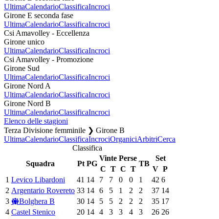
Ultima
Calendario
Classifica
Incroci
Girone E seconda fase
Ultima
Calendario
Classifica
Incroci
Csi Amavolley - Eccellenza
Girone unico
Ultima
Calendario
Classifica
Incroci
Csi Amavolley - Promozione
Girone Sud
Ultima
Calendario
Classifica
Incroci
Girone Nord A
Ultima
Calendario
Classifica
Incroci
Girone Nord B
Ultima
Calendario
Classifica
Incroci
Elenco delle stagioni
Terza Divisione femminile ❯ Girone B
Ultima
Calendario
Classifica
Incroci
Organici
Arbitri
Cerca
Classifica
Vinte
Perse
Set
Squadra
Pt
PG
TB
C
T
C
T
V
P
1
Levico Libardoni
41
14
7
7
0
0
1
42
6
2
Argentario Rovereto
33
14
6
5
1
2
2
37
14
3
Bolghera B
30
14
5
5
2
2
2
35
17
4
Castel Stenico
20
14
4
3
3
4
3
26
26