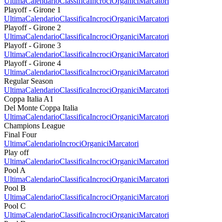
Ultima
Calendario
Classifica
Incroci
Organici
Marcatori
Playoff - Girone 1
Ultima
Calendario
Classifica
Incroci
Organici
Marcatori
Playoff - Girone 2
Ultima
Calendario
Classifica
Incroci
Organici
Marcatori
Playoff - Girone 3
Ultima
Calendario
Classifica
Incroci
Organici
Marcatori
Playoff - Girone 4
Ultima
Calendario
Classifica
Incroci
Organici
Marcatori
Regular Season
Ultima
Calendario
Classifica
Incroci
Organici
Marcatori
Coppa Italia A1
Del Monte Coppa Italia
Ultima
Calendario
Classifica
Incroci
Organici
Marcatori
Champions League
Final Four
Ultima
Calendario
Incroci
Organici
Marcatori
Play off
Ultima
Calendario
Classifica
Incroci
Organici
Marcatori
Pool A
Ultima
Calendario
Classifica
Incroci
Organici
Marcatori
Pool B
Ultima
Calendario
Classifica
Incroci
Organici
Marcatori
Pool C
Ultima
Calendario
Classifica
Incroci
Organici
Marcatori