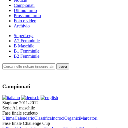
Notizie
Campionati
Ultimo turno
Prossimo turno
Foto e video
Archivio
SuperLega
A2 Femminile
B Maschile
B1 Femminile
B2 Femminile
Campionati
Stagione 2011-2012
Serie A1 maschile
Fase finale scudetto
Ultima
Calendario
Classifica
Incroci
Organici
Marcatori
Fase finale Challenge Cup