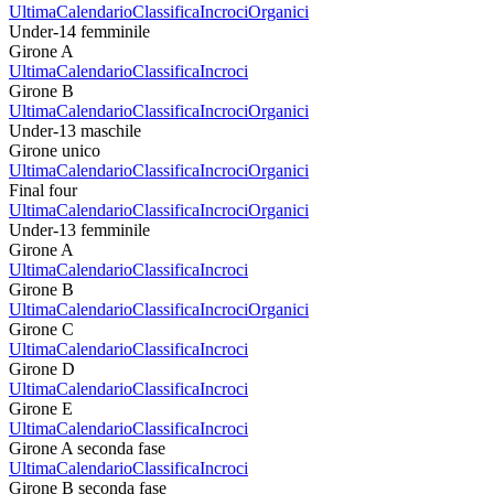
Ultima
Calendario
Classifica
Incroci
Organici
Under-14 femminile
Girone A
Ultima
Calendario
Classifica
Incroci
Girone B
Ultima
Calendario
Classifica
Incroci
Organici
Under-13 maschile
Girone unico
Ultima
Calendario
Classifica
Incroci
Organici
Final four
Ultima
Calendario
Classifica
Incroci
Organici
Under-13 femminile
Girone A
Ultima
Calendario
Classifica
Incroci
Girone B
Ultima
Calendario
Classifica
Incroci
Organici
Girone C
Ultima
Calendario
Classifica
Incroci
Girone D
Ultima
Calendario
Classifica
Incroci
Girone E
Ultima
Calendario
Classifica
Incroci
Girone A seconda fase
Ultima
Calendario
Classifica
Incroci
Girone B seconda fase