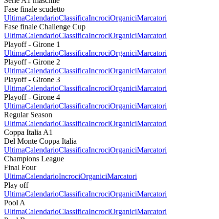
Serie A1 maschile
Fase finale scudetto
Ultima
Calendario
Classifica
Incroci
Organici
Marcatori
Fase finale Challenge Cup
Ultima
Calendario
Classifica
Incroci
Organici
Marcatori
Playoff - Girone 1
Ultima
Calendario
Classifica
Incroci
Organici
Marcatori
Playoff - Girone 2
Ultima
Calendario
Classifica
Incroci
Organici
Marcatori
Playoff - Girone 3
Ultima
Calendario
Classifica
Incroci
Organici
Marcatori
Playoff - Girone 4
Ultima
Calendario
Classifica
Incroci
Organici
Marcatori
Regular Season
Ultima
Calendario
Classifica
Incroci
Organici
Marcatori
Coppa Italia A1
Del Monte Coppa Italia
Ultima
Calendario
Classifica
Incroci
Organici
Marcatori
Champions League
Final Four
Ultima
Calendario
Incroci
Organici
Marcatori
Play off
Ultima
Calendario
Classifica
Incroci
Organici
Marcatori
Pool A
Ultima
Calendario
Classifica
Incroci
Organici
Marcatori