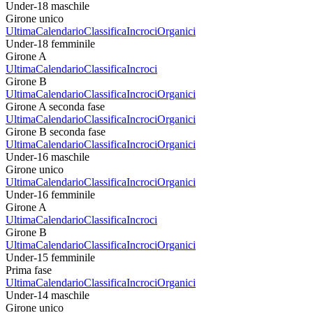
Under-18 maschile
Girone unico
Ultima
Calendario
Classifica
Incroci
Organici
Under-18 femminile
Girone A
Ultima
Calendario
Classifica
Incroci
Girone B
Ultima
Calendario
Classifica
Incroci
Organici
Girone A seconda fase
Ultima
Calendario
Classifica
Incroci
Organici
Girone B seconda fase
Ultima
Calendario
Classifica
Incroci
Organici
Under-16 maschile
Girone unico
Ultima
Calendario
Classifica
Incroci
Organici
Under-16 femminile
Girone A
Ultima
Calendario
Classifica
Incroci
Girone B
Ultima
Calendario
Classifica
Incroci
Organici
Under-15 femminile
Prima fase
Ultima
Calendario
Classifica
Incroci
Organici
Under-14 maschile
Girone unico