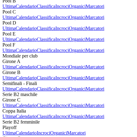
Pool B
Ultima
Calendario
Classifica
Incroci
Organici
Marcatori
Pool C
Ultima
Calendario
Classifica
Incroci
Organici
Marcatori
Pool D
Ultima
Calendario
Classifica
Incroci
Organici
Marcatori
Pool E
Ultima
Calendario
Classifica
Incroci
Organici
Marcatori
Pool F
Ultima
Calendario
Classifica
Incroci
Organici
Marcatori
Mondiale per club
Girone A
Ultima
Calendario
Classifica
Incroci
Organici
Marcatori
Girone B
Ultima
Calendario
Classifica
Incroci
Organici
Marcatori
Semifinali - Finali
Ultima
Calendario
Classifica
Incroci
Organici
Marcatori
Serie B2 maschile
Girone C
Ultima
Calendario
Classifica
Incroci
Organici
Marcatori
Coppa Italia
Ultima
Calendario
Classifica
Incroci
Organici
Marcatori
Serie B2 femminile
Playoff
Ultima
Calendario
Incroci
Organici
Marcatori