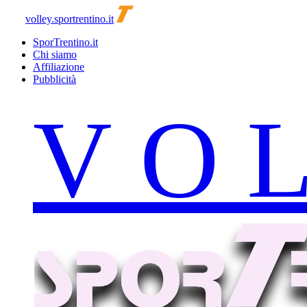
volley.sportrentino.it
SporTrentino.it
Chi siamo
Affiliazione
Pubblicità