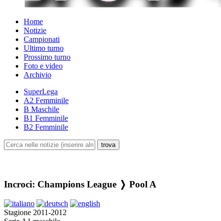
Home
Notizie
Campionati
Ultimo turno
Prossimo turno
Foto e video
Archivio
SuperLega
A2 Femminile
B Maschile
B1 Femminile
B2 Femminile
Incroci: Champions League ❭ Pool A
Stagione 2011-2012