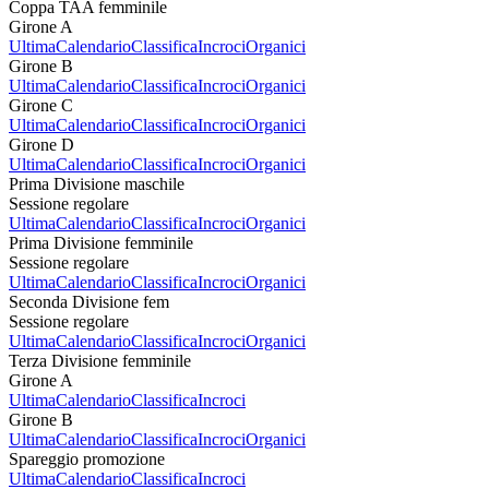
Coppa TAA femminile
Girone A
Ultima
Calendario
Classifica
Incroci
Organici
Girone B
Ultima
Calendario
Classifica
Incroci
Organici
Girone C
Ultima
Calendario
Classifica
Incroci
Organici
Girone D
Ultima
Calendario
Classifica
Incroci
Organici
Prima Divisione maschile
Sessione regolare
Ultima
Calendario
Classifica
Incroci
Organici
Prima Divisione femminile
Sessione regolare
Ultima
Calendario
Classifica
Incroci
Organici
Seconda Divisione fem
Sessione regolare
Ultima
Calendario
Classifica
Incroci
Organici
Terza Divisione femminile
Girone A
Ultima
Calendario
Classifica
Incroci
Girone B
Ultima
Calendario
Classifica
Incroci
Organici
Spareggio promozione
Ultima
Calendario
Classifica
Incroci