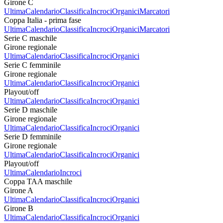
Girone C
Ultima
Calendario
Classifica
Incroci
Organici
Marcatori
Coppa Italia - prima fase
Ultima
Calendario
Classifica
Incroci
Organici
Marcatori
Serie C maschile
Girone regionale
Ultima
Calendario
Classifica
Incroci
Organici
Serie C femminile
Girone regionale
Ultima
Calendario
Classifica
Incroci
Organici
Playout/off
Ultima
Calendario
Classifica
Incroci
Organici
Serie D maschile
Girone regionale
Ultima
Calendario
Classifica
Incroci
Organici
Serie D femminile
Girone regionale
Ultima
Calendario
Classifica
Incroci
Organici
Playout/off
Ultima
Calendario
Incroci
Coppa TAA maschile
Girone A
Ultima
Calendario
Classifica
Incroci
Organici
Girone B
Ultima
Calendario
Classifica
Incroci
Organici