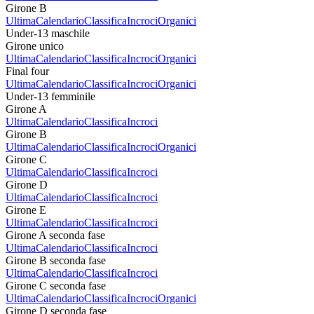
Girone B
Ultima
Calendario
Classifica
Incroci
Organici
Under-13 maschile
Girone unico
Ultima
Calendario
Classifica
Incroci
Organici
Final four
Ultima
Calendario
Classifica
Incroci
Organici
Under-13 femminile
Girone A
Ultima
Calendario
Classifica
Incroci
Girone B
Ultima
Calendario
Classifica
Incroci
Organici
Girone C
Ultima
Calendario
Classifica
Incroci
Girone D
Ultima
Calendario
Classifica
Incroci
Girone E
Ultima
Calendario
Classifica
Incroci
Girone A seconda fase
Ultima
Calendario
Classifica
Incroci
Girone B seconda fase
Ultima
Calendario
Classifica
Incroci
Girone C seconda fase
Ultima
Calendario
Classifica
Incroci
Organici
Girone D seconda fase