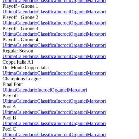
Ultima
Calendario
Classifica
Incroci
Organici
Marcatori
Playoff - Girone 1
Ultima
Calendario
Classifica
Incroci
Organici
Marcatori
Playoff - Girone 2
Ultima
Calendario
Classifica
Incroci
Organici
Marcatori
Playoff - Girone 3
Ultima
Calendario
Classifica
Incroci
Organici
Marcatori
Playoff - Girone 4
Ultima
Calendario
Classifica
Incroci
Organici
Marcatori
Regular Season
Ultima
Calendario
Classifica
Incroci
Organici
Marcatori
Coppa Italia A1
Del Monte Coppa Italia
Ultima
Calendario
Classifica
Incroci
Organici
Marcatori
Champions League
Final Four
Ultima
Calendario
Incroci
Organici
Marcatori
Play off
Ultima
Calendario
Classifica
Incroci
Organici
Marcatori
Pool A
Ultima
Calendario
Classifica
Incroci
Organici
Marcatori
Pool B
Ultima
Calendario
Classifica
Incroci
Organici
Marcatori
Pool C
Ultima
Calendario
Classifica
Incroci
Organici
Marcatori