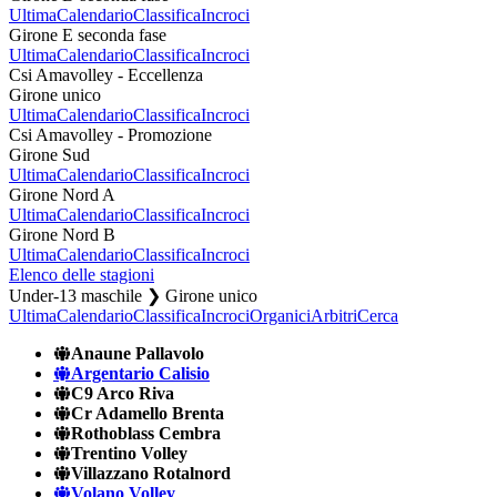
Ultima
Calendario
Classifica
Incroci
Girone E seconda fase
Ultima
Calendario
Classifica
Incroci
Csi Amavolley - Eccellenza
Girone unico
Ultima
Calendario
Classifica
Incroci
Csi Amavolley - Promozione
Girone Sud
Ultima
Calendario
Classifica
Incroci
Girone Nord A
Ultima
Calendario
Classifica
Incroci
Girone Nord B
Ultima
Calendario
Classifica
Incroci
Elenco delle stagioni
Under-13 maschile ❯ Girone unico
Ultima
Calendario
Classifica
Incroci
Organici
Arbitri
Cerca
Anaune Pallavolo
Argentario Calisio
C9 Arco Riva
Cr Adamello Brenta
Rothoblass Cembra
Trentino Volley
Villazzano Rotalnord
Volano Volley