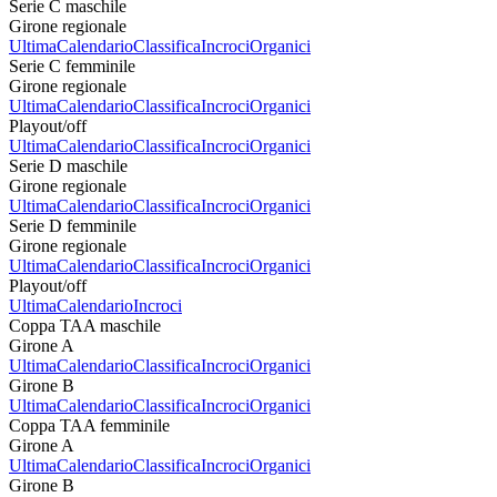
Serie C maschile
Girone regionale
Ultima
Calendario
Classifica
Incroci
Organici
Serie C femminile
Girone regionale
Ultima
Calendario
Classifica
Incroci
Organici
Playout/off
Ultima
Calendario
Classifica
Incroci
Organici
Serie D maschile
Girone regionale
Ultima
Calendario
Classifica
Incroci
Organici
Serie D femminile
Girone regionale
Ultima
Calendario
Classifica
Incroci
Organici
Playout/off
Ultima
Calendario
Incroci
Coppa TAA maschile
Girone A
Ultima
Calendario
Classifica
Incroci
Organici
Girone B
Ultima
Calendario
Classifica
Incroci
Organici
Coppa TAA femminile
Girone A
Ultima
Calendario
Classifica
Incroci
Organici
Girone B