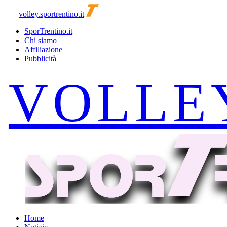
volley.sportrentino.it
SporTrentino.it
Chi siamo
Affiliazione
Pubblicità
Home