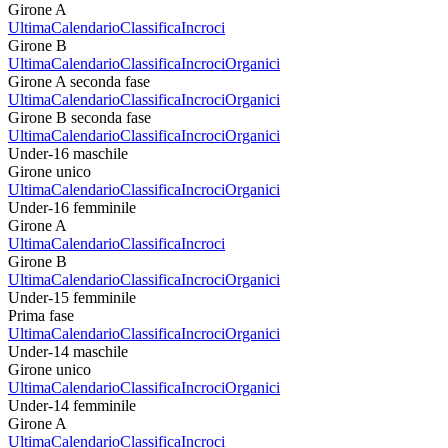
Girone A
Ultima
Calendario
Classifica
Incroci
Girone B
Ultima
Calendario
Classifica
Incroci
Organici
Girone A seconda fase
Ultima
Calendario
Classifica
Incroci
Organici
Girone B seconda fase
Ultima
Calendario
Classifica
Incroci
Organici
Under-16 maschile
Girone unico
Ultima
Calendario
Classifica
Incroci
Organici
Under-16 femminile
Girone A
Ultima
Calendario
Classifica
Incroci
Girone B
Ultima
Calendario
Classifica
Incroci
Organici
Under-15 femminile
Prima fase
Ultima
Calendario
Classifica
Incroci
Organici
Under-14 maschile
Girone unico
Ultima
Calendario
Classifica
Incroci
Organici
Under-14 femminile
Girone A
Ultima
Calendario
Classifica
Incroci