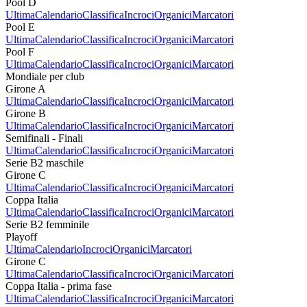
Pool D
Ultima
Calendario
Classifica
Incroci
Organici
Marcatori
Pool E
Ultima
Calendario
Classifica
Incroci
Organici
Marcatori
Pool F
Ultima
Calendario
Classifica
Incroci
Organici
Marcatori
Mondiale per club
Girone A
Ultima
Calendario
Classifica
Incroci
Organici
Marcatori
Girone B
Ultima
Calendario
Classifica
Incroci
Organici
Marcatori
Semifinali - Finali
Ultima
Calendario
Classifica
Incroci
Organici
Marcatori
Serie B2 maschile
Girone C
Ultima
Calendario
Classifica
Incroci
Organici
Marcatori
Coppa Italia
Ultima
Calendario
Classifica
Incroci
Organici
Marcatori
Serie B2 femminile
Playoff
Ultima
Calendario
Incroci
Organici
Marcatori
Girone C
Ultima
Calendario
Classifica
Incroci
Organici
Marcatori
Coppa Italia - prima fase
Ultima
Calendario
Classifica
Incroci
Organici
Marcatori