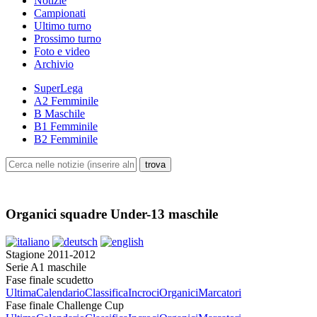
Notizie
Campionati
Ultimo turno
Prossimo turno
Foto e video
Archivio
SuperLega
A2 Femminile
B Maschile
B1 Femminile
B2 Femminile
Organici squadre Under-13 maschile
Stagione 2011-2012
Serie A1 maschile
Fase finale scudetto
Ultima
Calendario
Classifica
Incroci
Organici
Marcatori
Fase finale Challenge Cup