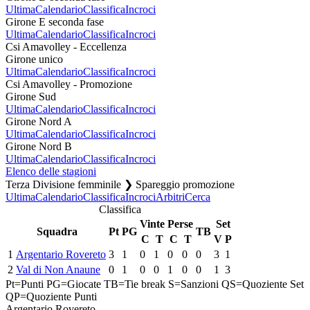
Ultima
Calendario
Classifica
Incroci
Girone E seconda fase
Ultima
Calendario
Classifica
Incroci
Csi Amavolley - Eccellenza
Girone unico
Ultima
Calendario
Classifica
Incroci
Csi Amavolley - Promozione
Girone Sud
Ultima
Calendario
Classifica
Incroci
Girone Nord A
Ultima
Calendario
Classifica
Incroci
Girone Nord B
Ultima
Calendario
Classifica
Incroci
Elenco delle stagioni
Terza Divisione femminile ❯ Spareggio promozione
Ultima
Calendario
Classifica
Incroci
Arbitri
Cerca
Classifica
Vinte
Perse
Set
Squadra
Pt
PG
TB
C
T
C
T
V
P
1
Argentario Rovereto
3
1
0
1
0
0
0
3
1
2
Val di Non Anaune
0
1
0
0
1
0
0
1
3
Pt=Punti
PG=Giocate
TB=Tie break
S=Sanzioni
QS=Quoziente Set
QP=Quoziente Punti
Argentario Rovereto