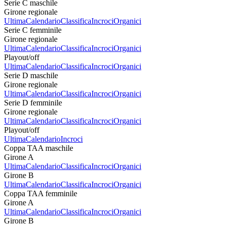
Serie C maschile
Girone regionale
Ultima
Calendario
Classifica
Incroci
Organici
Serie C femminile
Girone regionale
Ultima
Calendario
Classifica
Incroci
Organici
Playout/off
Ultima
Calendario
Classifica
Incroci
Organici
Serie D maschile
Girone regionale
Ultima
Calendario
Classifica
Incroci
Organici
Serie D femminile
Girone regionale
Ultima
Calendario
Classifica
Incroci
Organici
Playout/off
Ultima
Calendario
Incroci
Coppa TAA maschile
Girone A
Ultima
Calendario
Classifica
Incroci
Organici
Girone B
Ultima
Calendario
Classifica
Incroci
Organici
Coppa TAA femminile
Girone A
Ultima
Calendario
Classifica
Incroci
Organici
Girone B