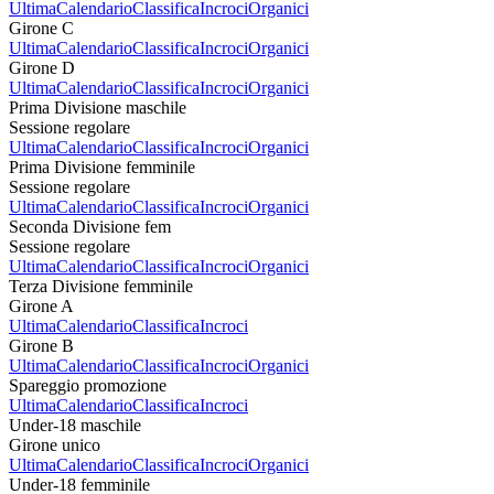
Ultima
Calendario
Classifica
Incroci
Organici
Girone C
Ultima
Calendario
Classifica
Incroci
Organici
Girone D
Ultima
Calendario
Classifica
Incroci
Organici
Prima Divisione maschile
Sessione regolare
Ultima
Calendario
Classifica
Incroci
Organici
Prima Divisione femminile
Sessione regolare
Ultima
Calendario
Classifica
Incroci
Organici
Seconda Divisione fem
Sessione regolare
Ultima
Calendario
Classifica
Incroci
Organici
Terza Divisione femminile
Girone A
Ultima
Calendario
Classifica
Incroci
Girone B
Ultima
Calendario
Classifica
Incroci
Organici
Spareggio promozione
Ultima
Calendario
Classifica
Incroci
Under-18 maschile
Girone unico
Ultima
Calendario
Classifica
Incroci
Organici
Under-18 femminile