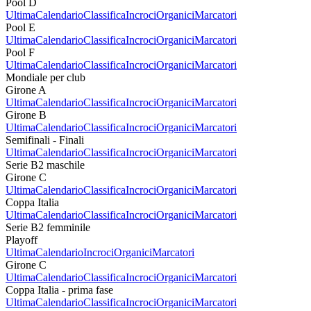
Pool D
Ultima
Calendario
Classifica
Incroci
Organici
Marcatori
Pool E
Ultima
Calendario
Classifica
Incroci
Organici
Marcatori
Pool F
Ultima
Calendario
Classifica
Incroci
Organici
Marcatori
Mondiale per club
Girone A
Ultima
Calendario
Classifica
Incroci
Organici
Marcatori
Girone B
Ultima
Calendario
Classifica
Incroci
Organici
Marcatori
Semifinali - Finali
Ultima
Calendario
Classifica
Incroci
Organici
Marcatori
Serie B2 maschile
Girone C
Ultima
Calendario
Classifica
Incroci
Organici
Marcatori
Coppa Italia
Ultima
Calendario
Classifica
Incroci
Organici
Marcatori
Serie B2 femminile
Playoff
Ultima
Calendario
Incroci
Organici
Marcatori
Girone C
Ultima
Calendario
Classifica
Incroci
Organici
Marcatori
Coppa Italia - prima fase
Ultima
Calendario
Classifica
Incroci
Organici
Marcatori