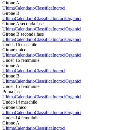
Girone A
Ultima
Calendario
Classifica
Incroci
Girone B
Ultima
Calendario
Classifica
Incroci
Organici
Girone A seconda fase
Ultima
Calendario
Classifica
Incroci
Organici
Girone B seconda fase
Ultima
Calendario
Classifica
Incroci
Organici
Under-16 maschile
Girone unico
Ultima
Calendario
Classifica
Incroci
Organici
Under-16 femminile
Girone A
Ultima
Calendario
Classifica
Incroci
Girone B
Ultima
Calendario
Classifica
Incroci
Organici
Under-15 femminile
Prima fase
Ultima
Calendario
Classifica
Incroci
Organici
Under-14 maschile
Girone unico
Ultima
Calendario
Classifica
Incroci
Organici
Under-14 femminile
Girone A
Ultima
Calendario
Classifica
Incroci