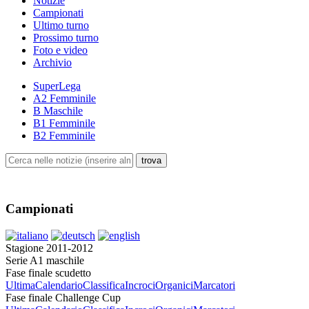
Notizie
Campionati
Ultimo turno
Prossimo turno
Foto e video
Archivio
SuperLega
A2 Femminile
B Maschile
B1 Femminile
B2 Femminile
Campionati
Stagione 2011-2012
Serie A1 maschile
Fase finale scudetto
Ultima
Calendario
Classifica
Incroci
Organici
Marcatori
Fase finale Challenge Cup