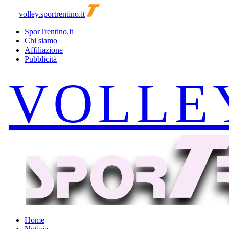
volley.sportrentino.it
SporTrentino.it
Chi siamo
Affiliazione
Pubblicità
Home