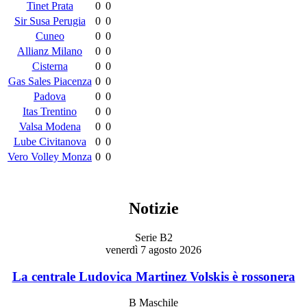
Tinet Prata
0
0
Sir Susa Perugia
0
0
Cuneo
0
0
Allianz Milano
0
0
Cisterna
0
0
Gas Sales Piacenza
0
0
Padova
0
0
Itas Trentino
0
0
Valsa Modena
0
0
Lube Civitanova
0
0
Vero Volley Monza
0
0
Notizie
Serie B2
venerdì 7 agosto 2026
La centrale Ludovica Martinez Volskis è rossonera
B Maschile