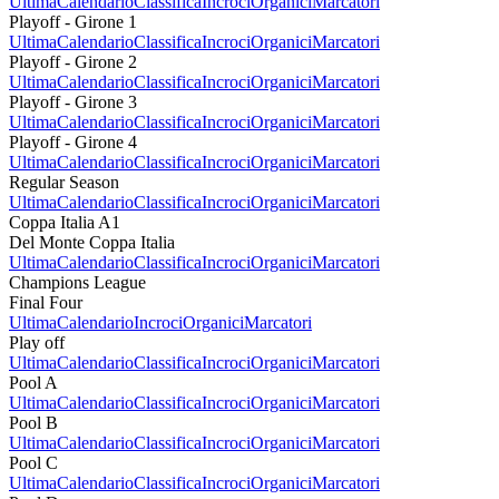
Ultima
Calendario
Classifica
Incroci
Organici
Marcatori
Playoff - Girone 1
Ultima
Calendario
Classifica
Incroci
Organici
Marcatori
Playoff - Girone 2
Ultima
Calendario
Classifica
Incroci
Organici
Marcatori
Playoff - Girone 3
Ultima
Calendario
Classifica
Incroci
Organici
Marcatori
Playoff - Girone 4
Ultima
Calendario
Classifica
Incroci
Organici
Marcatori
Regular Season
Ultima
Calendario
Classifica
Incroci
Organici
Marcatori
Coppa Italia A1
Del Monte Coppa Italia
Ultima
Calendario
Classifica
Incroci
Organici
Marcatori
Champions League
Final Four
Ultima
Calendario
Incroci
Organici
Marcatori
Play off
Ultima
Calendario
Classifica
Incroci
Organici
Marcatori
Pool A
Ultima
Calendario
Classifica
Incroci
Organici
Marcatori
Pool B
Ultima
Calendario
Classifica
Incroci
Organici
Marcatori
Pool C
Ultima
Calendario
Classifica
Incroci
Organici
Marcatori