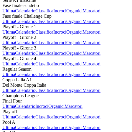
Serie A1 maschile
Fase finale scudetto
Ultima
Calendario
Classifica
Incroci
Organici
Marcatori
Fase finale Challenge Cup
Ultima
Calendario
Classifica
Incroci
Organici
Marcatori
Playoff - Girone 1
Ultima
Calendario
Classifica
Incroci
Organici
Marcatori
Playoff - Girone 2
Ultima
Calendario
Classifica
Incroci
Organici
Marcatori
Playoff - Girone 3
Ultima
Calendario
Classifica
Incroci
Organici
Marcatori
Playoff - Girone 4
Ultima
Calendario
Classifica
Incroci
Organici
Marcatori
Regular Season
Ultima
Calendario
Classifica
Incroci
Organici
Marcatori
Coppa Italia A1
Del Monte Coppa Italia
Ultima
Calendario
Classifica
Incroci
Organici
Marcatori
Champions League
Final Four
Ultima
Calendario
Incroci
Organici
Marcatori
Play off
Ultima
Calendario
Classifica
Incroci
Organici
Marcatori
Pool A
Ultima
Calendario
Classifica
Incroci
Organici
Marcatori