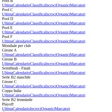
Pool B
Ultima
Calendario
Classifica
Incroci
Organici
Marcatori
Pool C
Ultima
Calendario
Classifica
Incroci
Organici
Marcatori
Pool D
Ultima
Calendario
Classifica
Incroci
Organici
Marcatori
Pool E
Ultima
Calendario
Classifica
Incroci
Organici
Marcatori
Pool F
Ultima
Calendario
Classifica
Incroci
Organici
Marcatori
Mondiale per club
Girone A
Ultima
Calendario
Classifica
Incroci
Organici
Marcatori
Girone B
Ultima
Calendario
Classifica
Incroci
Organici
Marcatori
Semifinali - Finali
Ultima
Calendario
Classifica
Incroci
Organici
Marcatori
Serie B2 maschile
Girone C
Ultima
Calendario
Classifica
Incroci
Organici
Marcatori
Coppa Italia
Ultima
Calendario
Classifica
Incroci
Organici
Marcatori
Serie B2 femminile
Playoff
Ultima
Calendario
Incroci
Organici
Marcatori