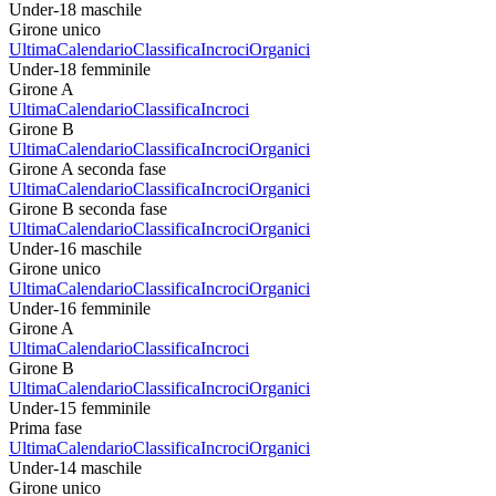
Under-18 maschile
Girone unico
Ultima
Calendario
Classifica
Incroci
Organici
Under-18 femminile
Girone A
Ultima
Calendario
Classifica
Incroci
Girone B
Ultima
Calendario
Classifica
Incroci
Organici
Girone A seconda fase
Ultima
Calendario
Classifica
Incroci
Organici
Girone B seconda fase
Ultima
Calendario
Classifica
Incroci
Organici
Under-16 maschile
Girone unico
Ultima
Calendario
Classifica
Incroci
Organici
Under-16 femminile
Girone A
Ultima
Calendario
Classifica
Incroci
Girone B
Ultima
Calendario
Classifica
Incroci
Organici
Under-15 femminile
Prima fase
Ultima
Calendario
Classifica
Incroci
Organici
Under-14 maschile
Girone unico