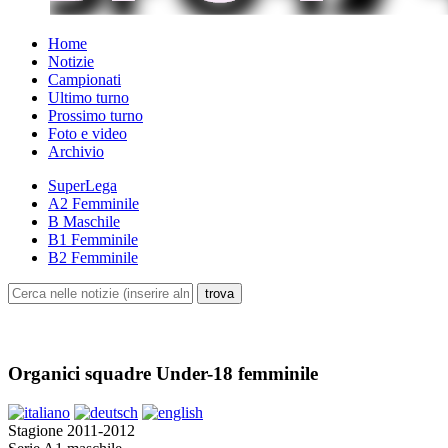
Home
Notizie
Campionati
Ultimo turno
Prossimo turno
Foto e video
Archivio
SuperLega
A2 Femminile
B Maschile
B1 Femminile
B2 Femminile
Organici squadre Under-18 femminile
Stagione 2011-2012