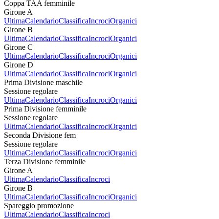
Coppa TAA femminile
Girone A
Ultima
Calendario
Classifica
Incroci
Organici
Girone B
Ultima
Calendario
Classifica
Incroci
Organici
Girone C
Ultima
Calendario
Classifica
Incroci
Organici
Girone D
Ultima
Calendario
Classifica
Incroci
Organici
Prima Divisione maschile
Sessione regolare
Ultima
Calendario
Classifica
Incroci
Organici
Prima Divisione femminile
Sessione regolare
Ultima
Calendario
Classifica
Incroci
Organici
Seconda Divisione fem
Sessione regolare
Ultima
Calendario
Classifica
Incroci
Organici
Terza Divisione femminile
Girone A
Ultima
Calendario
Classifica
Incroci
Girone B
Ultima
Calendario
Classifica
Incroci
Organici
Spareggio promozione
Ultima
Calendario
Classifica
Incroci