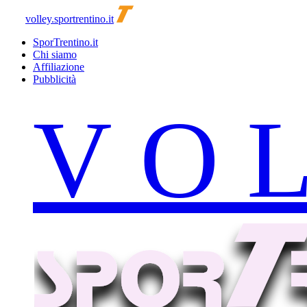
volley.sportrentino.it
SporTrentino.it
Chi siamo
Affiliazione
Pubblicità