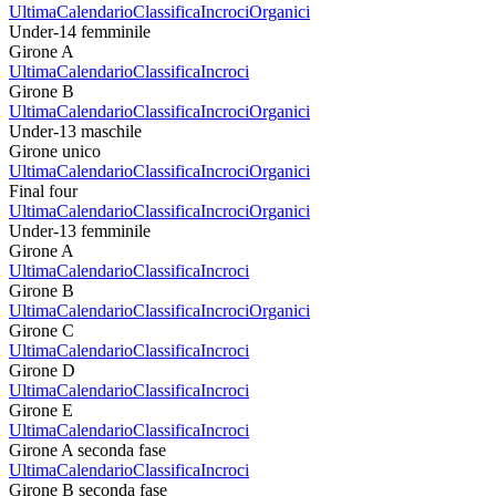
Ultima
Calendario
Classifica
Incroci
Organici
Under-14 femminile
Girone A
Ultima
Calendario
Classifica
Incroci
Girone B
Ultima
Calendario
Classifica
Incroci
Organici
Under-13 maschile
Girone unico
Ultima
Calendario
Classifica
Incroci
Organici
Final four
Ultima
Calendario
Classifica
Incroci
Organici
Under-13 femminile
Girone A
Ultima
Calendario
Classifica
Incroci
Girone B
Ultima
Calendario
Classifica
Incroci
Organici
Girone C
Ultima
Calendario
Classifica
Incroci
Girone D
Ultima
Calendario
Classifica
Incroci
Girone E
Ultima
Calendario
Classifica
Incroci
Girone A seconda fase
Ultima
Calendario
Classifica
Incroci
Girone B seconda fase