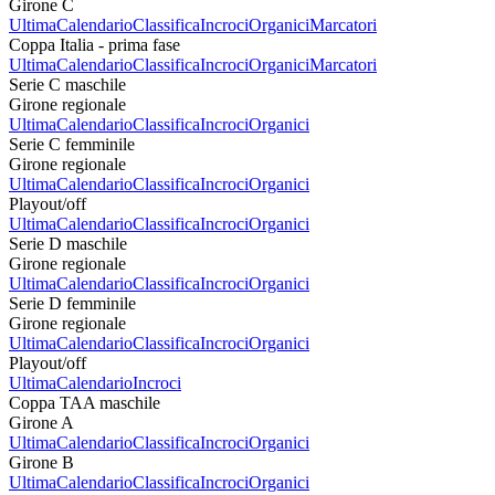
Girone C
Ultima
Calendario
Classifica
Incroci
Organici
Marcatori
Coppa Italia - prima fase
Ultima
Calendario
Classifica
Incroci
Organici
Marcatori
Serie C maschile
Girone regionale
Ultima
Calendario
Classifica
Incroci
Organici
Serie C femminile
Girone regionale
Ultima
Calendario
Classifica
Incroci
Organici
Playout/off
Ultima
Calendario
Classifica
Incroci
Organici
Serie D maschile
Girone regionale
Ultima
Calendario
Classifica
Incroci
Organici
Serie D femminile
Girone regionale
Ultima
Calendario
Classifica
Incroci
Organici
Playout/off
Ultima
Calendario
Incroci
Coppa TAA maschile
Girone A
Ultima
Calendario
Classifica
Incroci
Organici
Girone B
Ultima
Calendario
Classifica
Incroci
Organici