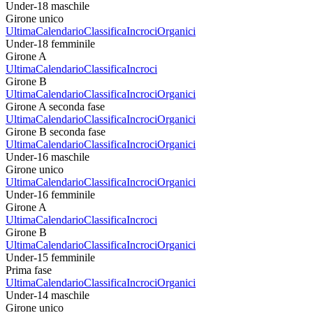
Under-18 maschile
Girone unico
Ultima
Calendario
Classifica
Incroci
Organici
Under-18 femminile
Girone A
Ultima
Calendario
Classifica
Incroci
Girone B
Ultima
Calendario
Classifica
Incroci
Organici
Girone A seconda fase
Ultima
Calendario
Classifica
Incroci
Organici
Girone B seconda fase
Ultima
Calendario
Classifica
Incroci
Organici
Under-16 maschile
Girone unico
Ultima
Calendario
Classifica
Incroci
Organici
Under-16 femminile
Girone A
Ultima
Calendario
Classifica
Incroci
Girone B
Ultima
Calendario
Classifica
Incroci
Organici
Under-15 femminile
Prima fase
Ultima
Calendario
Classifica
Incroci
Organici
Under-14 maschile
Girone unico