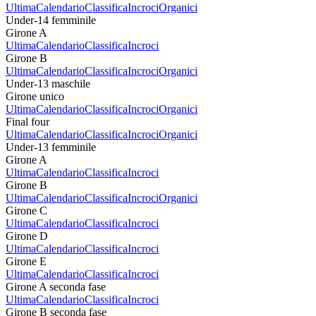
Ultima
Calendario
Classifica
Incroci
Organici
Under-14 femminile
Girone A
Ultima
Calendario
Classifica
Incroci
Girone B
Ultima
Calendario
Classifica
Incroci
Organici
Under-13 maschile
Girone unico
Ultima
Calendario
Classifica
Incroci
Organici
Final four
Ultima
Calendario
Classifica
Incroci
Organici
Under-13 femminile
Girone A
Ultima
Calendario
Classifica
Incroci
Girone B
Ultima
Calendario
Classifica
Incroci
Organici
Girone C
Ultima
Calendario
Classifica
Incroci
Girone D
Ultima
Calendario
Classifica
Incroci
Girone E
Ultima
Calendario
Classifica
Incroci
Girone A seconda fase
Ultima
Calendario
Classifica
Incroci
Girone B seconda fase