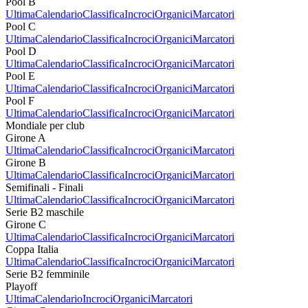
Pool B
Ultima
Calendario
Classifica
Incroci
Organici
Marcatori
Pool C
Ultima
Calendario
Classifica
Incroci
Organici
Marcatori
Pool D
Ultima
Calendario
Classifica
Incroci
Organici
Marcatori
Pool E
Ultima
Calendario
Classifica
Incroci
Organici
Marcatori
Pool F
Ultima
Calendario
Classifica
Incroci
Organici
Marcatori
Mondiale per club
Girone A
Ultima
Calendario
Classifica
Incroci
Organici
Marcatori
Girone B
Ultima
Calendario
Classifica
Incroci
Organici
Marcatori
Semifinali - Finali
Ultima
Calendario
Classifica
Incroci
Organici
Marcatori
Serie B2 maschile
Girone C
Ultima
Calendario
Classifica
Incroci
Organici
Marcatori
Coppa Italia
Ultima
Calendario
Classifica
Incroci
Organici
Marcatori
Serie B2 femminile
Playoff
Ultima
Calendario
Incroci
Organici
Marcatori