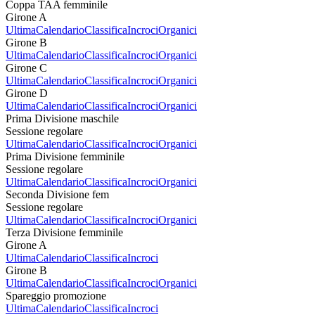
Coppa TAA femminile
Girone A
Ultima
Calendario
Classifica
Incroci
Organici
Girone B
Ultima
Calendario
Classifica
Incroci
Organici
Girone C
Ultima
Calendario
Classifica
Incroci
Organici
Girone D
Ultima
Calendario
Classifica
Incroci
Organici
Prima Divisione maschile
Sessione regolare
Ultima
Calendario
Classifica
Incroci
Organici
Prima Divisione femminile
Sessione regolare
Ultima
Calendario
Classifica
Incroci
Organici
Seconda Divisione fem
Sessione regolare
Ultima
Calendario
Classifica
Incroci
Organici
Terza Divisione femminile
Girone A
Ultima
Calendario
Classifica
Incroci
Girone B
Ultima
Calendario
Classifica
Incroci
Organici
Spareggio promozione
Ultima
Calendario
Classifica
Incroci