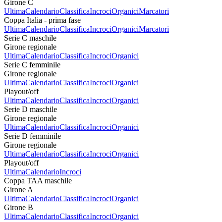
Girone C
Ultima
Calendario
Classifica
Incroci
Organici
Marcatori
Coppa Italia - prima fase
Ultima
Calendario
Classifica
Incroci
Organici
Marcatori
Serie C maschile
Girone regionale
Ultima
Calendario
Classifica
Incroci
Organici
Serie C femminile
Girone regionale
Ultima
Calendario
Classifica
Incroci
Organici
Playout/off
Ultima
Calendario
Classifica
Incroci
Organici
Serie D maschile
Girone regionale
Ultima
Calendario
Classifica
Incroci
Organici
Serie D femminile
Girone regionale
Ultima
Calendario
Classifica
Incroci
Organici
Playout/off
Ultima
Calendario
Incroci
Coppa TAA maschile
Girone A
Ultima
Calendario
Classifica
Incroci
Organici
Girone B
Ultima
Calendario
Classifica
Incroci
Organici