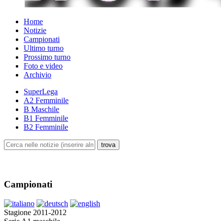
Home
Notizie
Campionati
Ultimo turno
Prossimo turno
Foto e video
Archivio
SuperLega
A2 Femminile
B Maschile
B1 Femminile
B2 Femminile
Campionati
Stagione 2011-2012