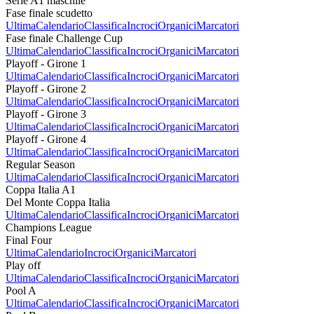
Serie A1 maschile
Fase finale scudetto
Ultima
Calendario
Classifica
Incroci
Organici
Marcatori
Fase finale Challenge Cup
Ultima
Calendario
Classifica
Incroci
Organici
Marcatori
Playoff - Girone 1
Ultima
Calendario
Classifica
Incroci
Organici
Marcatori
Playoff - Girone 2
Ultima
Calendario
Classifica
Incroci
Organici
Marcatori
Playoff - Girone 3
Ultima
Calendario
Classifica
Incroci
Organici
Marcatori
Playoff - Girone 4
Ultima
Calendario
Classifica
Incroci
Organici
Marcatori
Regular Season
Ultima
Calendario
Classifica
Incroci
Organici
Marcatori
Coppa Italia A1
Del Monte Coppa Italia
Ultima
Calendario
Classifica
Incroci
Organici
Marcatori
Champions League
Final Four
Ultima
Calendario
Incroci
Organici
Marcatori
Play off
Ultima
Calendario
Classifica
Incroci
Organici
Marcatori
Pool A
Ultima
Calendario
Classifica
Incroci
Organici
Marcatori