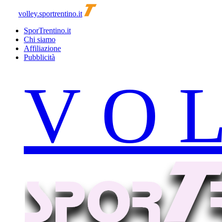
volley.sportrentino.it
SporTrentino.it
Chi siamo
Affiliazione
Pubblicità