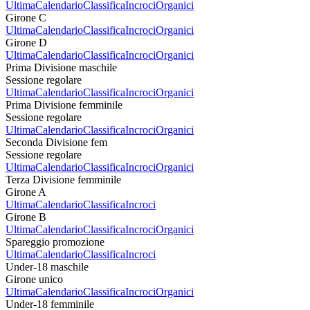
Ultima
Calendario
Classifica
Incroci
Organici
Girone C
Ultima
Calendario
Classifica
Incroci
Organici
Girone D
Ultima
Calendario
Classifica
Incroci
Organici
Prima Divisione maschile
Sessione regolare
Ultima
Calendario
Classifica
Incroci
Organici
Prima Divisione femminile
Sessione regolare
Ultima
Calendario
Classifica
Incroci
Organici
Seconda Divisione fem
Sessione regolare
Ultima
Calendario
Classifica
Incroci
Organici
Terza Divisione femminile
Girone A
Ultima
Calendario
Classifica
Incroci
Girone B
Ultima
Calendario
Classifica
Incroci
Organici
Spareggio promozione
Ultima
Calendario
Classifica
Incroci
Under-18 maschile
Girone unico
Ultima
Calendario
Classifica
Incroci
Organici
Under-18 femminile