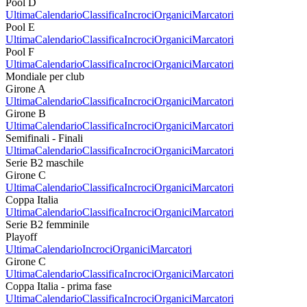
Pool D
Ultima
Calendario
Classifica
Incroci
Organici
Marcatori
Pool E
Ultima
Calendario
Classifica
Incroci
Organici
Marcatori
Pool F
Ultima
Calendario
Classifica
Incroci
Organici
Marcatori
Mondiale per club
Girone A
Ultima
Calendario
Classifica
Incroci
Organici
Marcatori
Girone B
Ultima
Calendario
Classifica
Incroci
Organici
Marcatori
Semifinali - Finali
Ultima
Calendario
Classifica
Incroci
Organici
Marcatori
Serie B2 maschile
Girone C
Ultima
Calendario
Classifica
Incroci
Organici
Marcatori
Coppa Italia
Ultima
Calendario
Classifica
Incroci
Organici
Marcatori
Serie B2 femminile
Playoff
Ultima
Calendario
Incroci
Organici
Marcatori
Girone C
Ultima
Calendario
Classifica
Incroci
Organici
Marcatori
Coppa Italia - prima fase
Ultima
Calendario
Classifica
Incroci
Organici
Marcatori