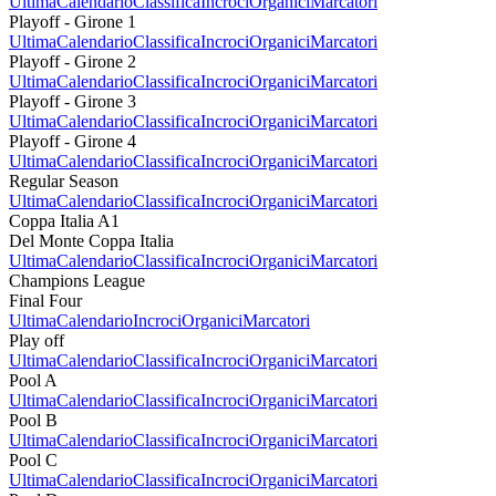
Ultima
Calendario
Classifica
Incroci
Organici
Marcatori
Playoff - Girone 1
Ultima
Calendario
Classifica
Incroci
Organici
Marcatori
Playoff - Girone 2
Ultima
Calendario
Classifica
Incroci
Organici
Marcatori
Playoff - Girone 3
Ultima
Calendario
Classifica
Incroci
Organici
Marcatori
Playoff - Girone 4
Ultima
Calendario
Classifica
Incroci
Organici
Marcatori
Regular Season
Ultima
Calendario
Classifica
Incroci
Organici
Marcatori
Coppa Italia A1
Del Monte Coppa Italia
Ultima
Calendario
Classifica
Incroci
Organici
Marcatori
Champions League
Final Four
Ultima
Calendario
Incroci
Organici
Marcatori
Play off
Ultima
Calendario
Classifica
Incroci
Organici
Marcatori
Pool A
Ultima
Calendario
Classifica
Incroci
Organici
Marcatori
Pool B
Ultima
Calendario
Classifica
Incroci
Organici
Marcatori
Pool C
Ultima
Calendario
Classifica
Incroci
Organici
Marcatori