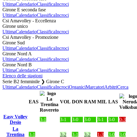
Ultima
Calendario
Classifica
Incroci
Girone E seconda fase
Ultima
Calendario
Classifica
Incroci
Csi Amavolley - Eccellenza
Girone unico
Ultima
Calendario
Classifica
Incroci
Csi Amavolley - Promozione
Girone Sud
Ultima
Calendario
Classifica
Incroci
Girone Nord A
Ultima
Calendario
Classifica
Incroci
Girone Nord B
Ultima
Calendario
Classifica
Incroci
Elenco delle stagioni
Serie B2 femminile ❯ Girone C
Ultima
Calendario
Classifica
Incroci
Organici
Marcatori
Arbitri
Cerca
EAS
VOL
DON
RAM
MIL
LAS
Easy Volley
3-1
3-1
3-0
3-0
3-1
3-0
0-3
Desio
La
Trentina
3-1
3-2
3-1
3-2
1-3
3-0
3-0