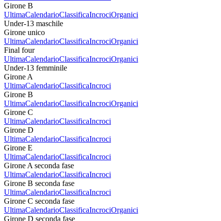
Girone B
Ultima
Calendario
Classifica
Incroci
Organici
Under-13 maschile
Girone unico
Ultima
Calendario
Classifica
Incroci
Organici
Final four
Ultima
Calendario
Classifica
Incroci
Organici
Under-13 femminile
Girone A
Ultima
Calendario
Classifica
Incroci
Girone B
Ultima
Calendario
Classifica
Incroci
Organici
Girone C
Ultima
Calendario
Classifica
Incroci
Girone D
Ultima
Calendario
Classifica
Incroci
Girone E
Ultima
Calendario
Classifica
Incroci
Girone A seconda fase
Ultima
Calendario
Classifica
Incroci
Girone B seconda fase
Ultima
Calendario
Classifica
Incroci
Girone C seconda fase
Ultima
Calendario
Classifica
Incroci
Organici
Girone D seconda fase