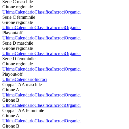
Serie C maschile
Girone regionale
Ultima
Calendario
Classifica
Incroci
Organici
Serie C femminile
Girone regionale
Ultima
Calendario
Classifica
Incroci
Organici
Playout/off
Ultima
Calendario
Classifica
Incroci
Organici
Serie D maschile
Girone regionale
Ultima
Calendario
Classifica
Incroci
Organici
Serie D femminile
Girone regionale
Ultima
Calendario
Classifica
Incroci
Organici
Playout/off
Ultima
Calendario
Incroci
Coppa TAA maschile
Girone A
Ultima
Calendario
Classifica
Incroci
Organici
Girone B
Ultima
Calendario
Classifica
Incroci
Organici
Coppa TAA femminile
Girone A
Ultima
Calendario
Classifica
Incroci
Organici
Girone B