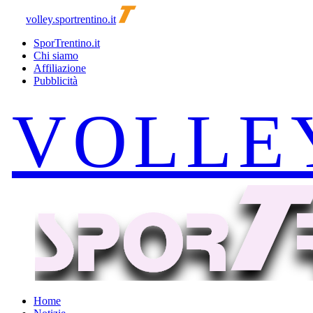
volley.sportrentino.it
SporTrentino.it
Chi siamo
Affiliazione
Pubblicità
Home