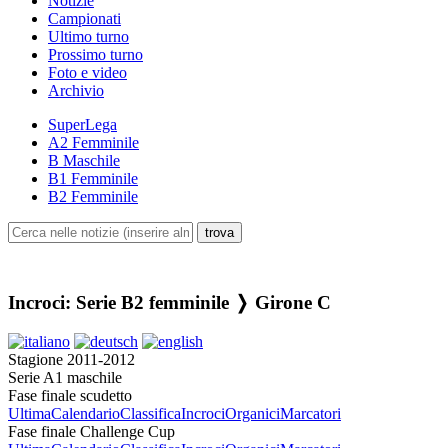
Notizie
Campionati
Ultimo turno
Prossimo turno
Foto e video
Archivio
SuperLega
A2 Femminile
B Maschile
B1 Femminile
B2 Femminile
Incroci: Serie B2 femminile ❭ Girone C
Stagione 2011-2012
Serie A1 maschile
Fase finale scudetto
Ultima
Calendario
Classifica
Incroci
Organici
Marcatori
Fase finale Challenge Cup