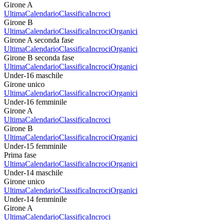
Girone A
Ultima
Calendario
Classifica
Incroci
Girone B
Ultima
Calendario
Classifica
Incroci
Organici
Girone A seconda fase
Ultima
Calendario
Classifica
Incroci
Organici
Girone B seconda fase
Ultima
Calendario
Classifica
Incroci
Organici
Under-16 maschile
Girone unico
Ultima
Calendario
Classifica
Incroci
Organici
Under-16 femminile
Girone A
Ultima
Calendario
Classifica
Incroci
Girone B
Ultima
Calendario
Classifica
Incroci
Organici
Under-15 femminile
Prima fase
Ultima
Calendario
Classifica
Incroci
Organici
Under-14 maschile
Girone unico
Ultima
Calendario
Classifica
Incroci
Organici
Under-14 femminile
Girone A
Ultima
Calendario
Classifica
Incroci