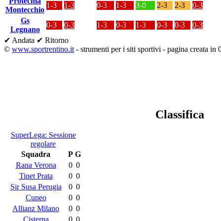
Protecma
1-3
1-3
0-3
1-3
3-0
2-3
2-3
0-3
Montecchio
Gs
0-3
0-3
1-3
0-3
1-3
0-3
0-3
0-3
Legnano
✔ Andata
✔ Ritorno
©
www.sportrentino.it
- strumenti per i siti sportivi - pagina creata in 
Classifica
SuperLega: Sessione
regolare
Squadra
P
G
Rana Verona
0
0
Tinet Prata
0
0
Sir Susa Perugia
0
0
Cuneo
0
0
Allianz Milano
0
0
Cisterna
0
0