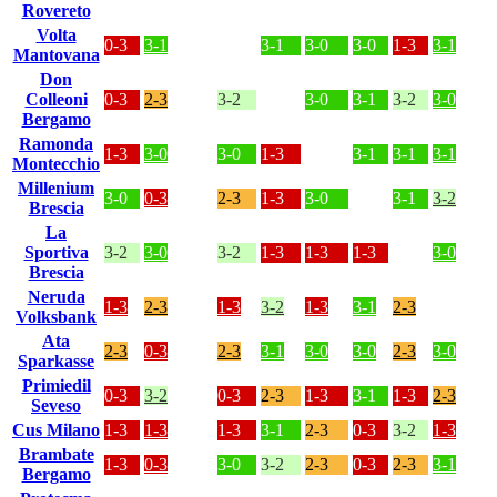
Rovereto
Volta
0-3
3-1
3-1
3-0
3-0
1-3
3-1
Mantovana
Don
Colleoni
0-3
2-3
3-2
3-0
3-1
3-2
3-0
Bergamo
Ramonda
1-3
3-0
3-0
1-3
3-1
3-1
3-1
Montecchio
Millenium
3-0
0-3
2-3
1-3
3-0
3-1
3-2
Brescia
La
Sportiva
3-2
3-0
3-2
1-3
1-3
1-3
3-0
Brescia
Neruda
1-3
2-3
1-3
3-2
1-3
3-1
2-3
Volksbank
Ata
2-3
0-3
2-3
3-1
3-0
3-0
2-3
3-0
Sparkasse
Primiedil
0-3
3-2
0-3
2-3
1-3
3-1
1-3
2-3
Seveso
Cus Milano
1-3
1-3
1-3
3-1
2-3
0-3
3-2
1-3
Brambate
1-3
0-3
3-0
3-2
2-3
0-3
2-3
3-1
Bergamo