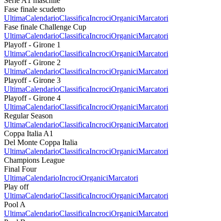
Serie A1 maschile
Fase finale scudetto
Ultima
Calendario
Classifica
Incroci
Organici
Marcatori
Fase finale Challenge Cup
Ultima
Calendario
Classifica
Incroci
Organici
Marcatori
Playoff - Girone 1
Ultima
Calendario
Classifica
Incroci
Organici
Marcatori
Playoff - Girone 2
Ultima
Calendario
Classifica
Incroci
Organici
Marcatori
Playoff - Girone 3
Ultima
Calendario
Classifica
Incroci
Organici
Marcatori
Playoff - Girone 4
Ultima
Calendario
Classifica
Incroci
Organici
Marcatori
Regular Season
Ultima
Calendario
Classifica
Incroci
Organici
Marcatori
Coppa Italia A1
Del Monte Coppa Italia
Ultima
Calendario
Classifica
Incroci
Organici
Marcatori
Champions League
Final Four
Ultima
Calendario
Incroci
Organici
Marcatori
Play off
Ultima
Calendario
Classifica
Incroci
Organici
Marcatori
Pool A
Ultima
Calendario
Classifica
Incroci
Organici
Marcatori