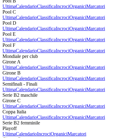
Pool B
Ultima
Calendario
Classifica
Incroci
Organici
Marcatori
Pool C
Ultima
Calendario
Classifica
Incroci
Organici
Marcatori
Pool D
Ultima
Calendario
Classifica
Incroci
Organici
Marcatori
Pool E
Ultima
Calendario
Classifica
Incroci
Organici
Marcatori
Pool F
Ultima
Calendario
Classifica
Incroci
Organici
Marcatori
Mondiale per club
Girone A
Ultima
Calendario
Classifica
Incroci
Organici
Marcatori
Girone B
Ultima
Calendario
Classifica
Incroci
Organici
Marcatori
Semifinali - Finali
Ultima
Calendario
Classifica
Incroci
Organici
Marcatori
Serie B2 maschile
Girone C
Ultima
Calendario
Classifica
Incroci
Organici
Marcatori
Coppa Italia
Ultima
Calendario
Classifica
Incroci
Organici
Marcatori
Serie B2 femminile
Playoff
Ultima
Calendario
Incroci
Organici
Marcatori