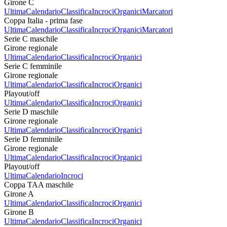
Girone C
Ultima
Calendario
Classifica
Incroci
Organici
Marcatori
Coppa Italia - prima fase
Ultima
Calendario
Classifica
Incroci
Organici
Marcatori
Serie C maschile
Girone regionale
Ultima
Calendario
Classifica
Incroci
Organici
Serie C femminile
Girone regionale
Ultima
Calendario
Classifica
Incroci
Organici
Playout/off
Ultima
Calendario
Classifica
Incroci
Organici
Serie D maschile
Girone regionale
Ultima
Calendario
Classifica
Incroci
Organici
Serie D femminile
Girone regionale
Ultima
Calendario
Classifica
Incroci
Organici
Playout/off
Ultima
Calendario
Incroci
Coppa TAA maschile
Girone A
Ultima
Calendario
Classifica
Incroci
Organici
Girone B
Ultima
Calendario
Classifica
Incroci
Organici