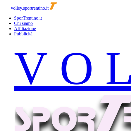
volley.sportrentino.it
SporTrentino.it
Chi siamo
Affiliazione
Pubblicità