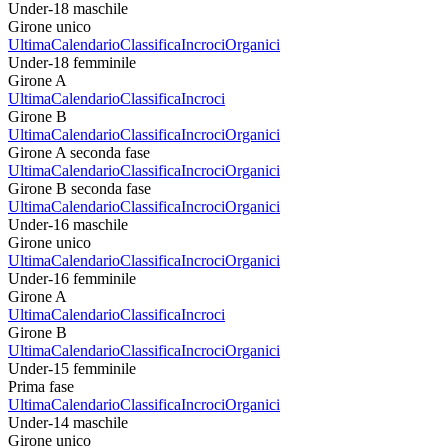
Under-18 maschile
Girone unico
Ultima
Calendario
Classifica
Incroci
Organici
Under-18 femminile
Girone A
Ultima
Calendario
Classifica
Incroci
Girone B
Ultima
Calendario
Classifica
Incroci
Organici
Girone A seconda fase
Ultima
Calendario
Classifica
Incroci
Organici
Girone B seconda fase
Ultima
Calendario
Classifica
Incroci
Organici
Under-16 maschile
Girone unico
Ultima
Calendario
Classifica
Incroci
Organici
Under-16 femminile
Girone A
Ultima
Calendario
Classifica
Incroci
Girone B
Ultima
Calendario
Classifica
Incroci
Organici
Under-15 femminile
Prima fase
Ultima
Calendario
Classifica
Incroci
Organici
Under-14 maschile
Girone unico