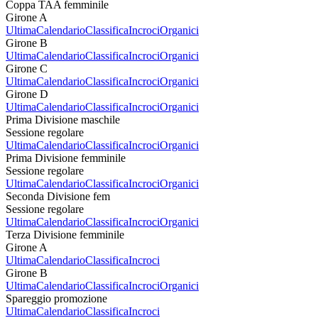
Coppa TAA femminile
Girone A
Ultima
Calendario
Classifica
Incroci
Organici
Girone B
Ultima
Calendario
Classifica
Incroci
Organici
Girone C
Ultima
Calendario
Classifica
Incroci
Organici
Girone D
Ultima
Calendario
Classifica
Incroci
Organici
Prima Divisione maschile
Sessione regolare
Ultima
Calendario
Classifica
Incroci
Organici
Prima Divisione femminile
Sessione regolare
Ultima
Calendario
Classifica
Incroci
Organici
Seconda Divisione fem
Sessione regolare
Ultima
Calendario
Classifica
Incroci
Organici
Terza Divisione femminile
Girone A
Ultima
Calendario
Classifica
Incroci
Girone B
Ultima
Calendario
Classifica
Incroci
Organici
Spareggio promozione
Ultima
Calendario
Classifica
Incroci