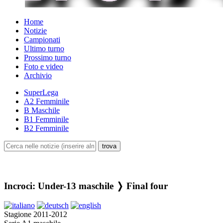
Home
Notizie
Campionati
Ultimo turno
Prossimo turno
Foto e video
Archivio
SuperLega
A2 Femminile
B Maschile
B1 Femminile
B2 Femminile
Incroci: Under-13 maschile ❭ Final four
Stagione 2011-2012