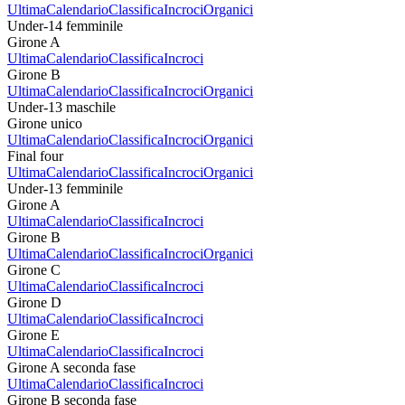
Ultima
Calendario
Classifica
Incroci
Organici
Under-14 femminile
Girone A
Ultima
Calendario
Classifica
Incroci
Girone B
Ultima
Calendario
Classifica
Incroci
Organici
Under-13 maschile
Girone unico
Ultima
Calendario
Classifica
Incroci
Organici
Final four
Ultima
Calendario
Classifica
Incroci
Organici
Under-13 femminile
Girone A
Ultima
Calendario
Classifica
Incroci
Girone B
Ultima
Calendario
Classifica
Incroci
Organici
Girone C
Ultima
Calendario
Classifica
Incroci
Girone D
Ultima
Calendario
Classifica
Incroci
Girone E
Ultima
Calendario
Classifica
Incroci
Girone A seconda fase
Ultima
Calendario
Classifica
Incroci
Girone B seconda fase