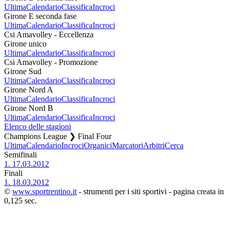
Ultima
Calendario
Classifica
Incroci
Girone E seconda fase
Ultima
Calendario
Classifica
Incroci
Csi Amavolley - Eccellenza
Girone unico
Ultima
Calendario
Classifica
Incroci
Csi Amavolley - Promozione
Girone Sud
Ultima
Calendario
Classifica
Incroci
Girone Nord A
Ultima
Calendario
Classifica
Incroci
Girone Nord B
Ultima
Calendario
Classifica
Incroci
Elenco delle stagioni
Champions League ❯ Final Four
Ultima
Calendario
Incroci
Organici
Marcatori
Arbitri
Cerca
Semifinali
1.
17.03.2012
Finali
1.
18.03.2012
©
www.sportrentino.it
- strumenti per i siti sportivi - pagina creata in
0,125 sec.