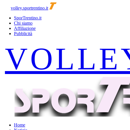
volley.sportrentino.it
SporTrentino.it
Chi siamo
Affiliazione
Pubblicità
Home