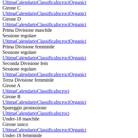
Ultima
Calendario
Classifica
Incroci
Organici
Girone C
Ultima
Calendario
Classifica
Incroci
Organici
Girone D
Ultima
Calendario
Classifica
Incroci
Organici
Prima Divisione maschile
Sessione regolare
Ultima
Calendario
Classifica
Incroci
Organici
Prima Divisione femminile
Sessione regolare
Ultima
Calendario
Classifica
Incroci
Organici
Seconda Divisione fem
Sessione regolare
Ultima
Calendario
Classifica
Incroci
Organici
Terza Divisione femminile
Girone A
Ultima
Calendario
Classifica
Incroci
Girone B
Ultima
Calendario
Classifica
Incroci
Organici
Spareggio promozione
Ultima
Calendario
Classifica
Incroci
Under-18 maschile
Girone unico
Ultima
Calendario
Classifica
Incroci
Organici
Under-18 femminile