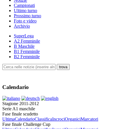
Notizie
Campionati
Ultimo turno
Prossimo turno
Foto e video
Archivio
SuperLega
A2 Femminile
B Maschile
B1 Femminile
B2 Femminile
Calendario
Stagione 2011-2012
Serie A1 maschile
Fase finale scudetto
Ultima
Calendario
Classifica
Incroci
Organici
Marcatori
Fase finale Challenge Cup