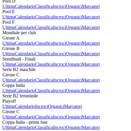
Pool D
Ultima
Calendario
Classifica
Incroci
Organici
Marcatori
Pool E
Ultima
Calendario
Classifica
Incroci
Organici
Marcatori
Pool F
Ultima
Calendario
Classifica
Incroci
Organici
Marcatori
Mondiale per club
Girone A
Ultima
Calendario
Classifica
Incroci
Organici
Marcatori
Girone B
Ultima
Calendario
Classifica
Incroci
Organici
Marcatori
Semifinali - Finali
Ultima
Calendario
Classifica
Incroci
Organici
Marcatori
Serie B2 maschile
Girone C
Ultima
Calendario
Classifica
Incroci
Organici
Marcatori
Coppa Italia
Ultima
Calendario
Classifica
Incroci
Organici
Marcatori
Serie B2 femminile
Playoff
Ultima
Calendario
Incroci
Organici
Marcatori
Girone C
Ultima
Calendario
Classifica
Incroci
Organici
Marcatori
Coppa Italia - prima fase
Ultima
Calendario
Classifica
Incroci
Organici
Marcatori