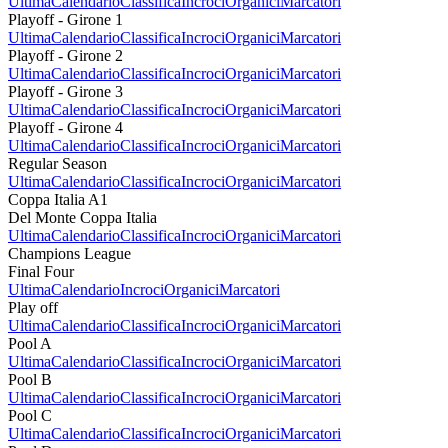
Ultima
Calendario
Classifica
Incroci
Organici
Marcatori
Playoff - Girone 1
Ultima
Calendario
Classifica
Incroci
Organici
Marcatori
Playoff - Girone 2
Ultima
Calendario
Classifica
Incroci
Organici
Marcatori
Playoff - Girone 3
Ultima
Calendario
Classifica
Incroci
Organici
Marcatori
Playoff - Girone 4
Ultima
Calendario
Classifica
Incroci
Organici
Marcatori
Regular Season
Ultima
Calendario
Classifica
Incroci
Organici
Marcatori
Coppa Italia A1
Del Monte Coppa Italia
Ultima
Calendario
Classifica
Incroci
Organici
Marcatori
Champions League
Final Four
Ultima
Calendario
Incroci
Organici
Marcatori
Play off
Ultima
Calendario
Classifica
Incroci
Organici
Marcatori
Pool A
Ultima
Calendario
Classifica
Incroci
Organici
Marcatori
Pool B
Ultima
Calendario
Classifica
Incroci
Organici
Marcatori
Pool C
Ultima
Calendario
Classifica
Incroci
Organici
Marcatori