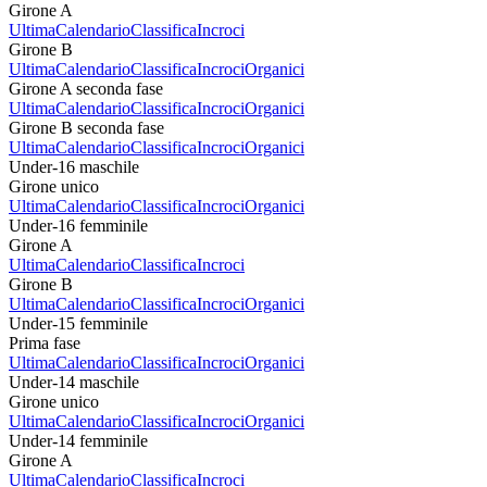
Girone A
Ultima
Calendario
Classifica
Incroci
Girone B
Ultima
Calendario
Classifica
Incroci
Organici
Girone A seconda fase
Ultima
Calendario
Classifica
Incroci
Organici
Girone B seconda fase
Ultima
Calendario
Classifica
Incroci
Organici
Under-16 maschile
Girone unico
Ultima
Calendario
Classifica
Incroci
Organici
Under-16 femminile
Girone A
Ultima
Calendario
Classifica
Incroci
Girone B
Ultima
Calendario
Classifica
Incroci
Organici
Under-15 femminile
Prima fase
Ultima
Calendario
Classifica
Incroci
Organici
Under-14 maschile
Girone unico
Ultima
Calendario
Classifica
Incroci
Organici
Under-14 femminile
Girone A
Ultima
Calendario
Classifica
Incroci