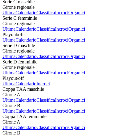
Serie C maschile
Girone regionale
Ultima
Calendario
Classifica
Incroci
Organici
Serie C femminile
Girone regionale
Ultima
Calendario
Classifica
Incroci
Organici
Playout/off
Ultima
Calendario
Classifica
Incroci
Organici
Serie D maschile
Girone regionale
Ultima
Calendario
Classifica
Incroci
Organici
Serie D femminile
Girone regionale
Ultima
Calendario
Classifica
Incroci
Organici
Playout/off
Ultima
Calendario
Incroci
Coppa TAA maschile
Girone A
Ultima
Calendario
Classifica
Incroci
Organici
Girone B
Ultima
Calendario
Classifica
Incroci
Organici
Coppa TAA femminile
Girone A
Ultima
Calendario
Classifica
Incroci
Organici
Girone B