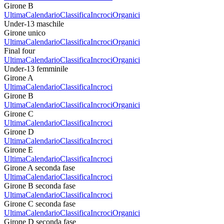
Girone B
Ultima
Calendario
Classifica
Incroci
Organici
Under-13 maschile
Girone unico
Ultima
Calendario
Classifica
Incroci
Organici
Final four
Ultima
Calendario
Classifica
Incroci
Organici
Under-13 femminile
Girone A
Ultima
Calendario
Classifica
Incroci
Girone B
Ultima
Calendario
Classifica
Incroci
Organici
Girone C
Ultima
Calendario
Classifica
Incroci
Girone D
Ultima
Calendario
Classifica
Incroci
Girone E
Ultima
Calendario
Classifica
Incroci
Girone A seconda fase
Ultima
Calendario
Classifica
Incroci
Girone B seconda fase
Ultima
Calendario
Classifica
Incroci
Girone C seconda fase
Ultima
Calendario
Classifica
Incroci
Organici
Girone D seconda fase