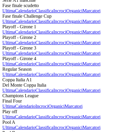
Serie A1 maschile
Fase finale scudetto
Ultima
Calendario
Classifica
Incroci
Organici
Marcatori
Fase finale Challenge Cup
Ultima
Calendario
Classifica
Incroci
Organici
Marcatori
Playoff - Girone 1
Ultima
Calendario
Classifica
Incroci
Organici
Marcatori
Playoff - Girone 2
Ultima
Calendario
Classifica
Incroci
Organici
Marcatori
Playoff - Girone 3
Ultima
Calendario
Classifica
Incroci
Organici
Marcatori
Playoff - Girone 4
Ultima
Calendario
Classifica
Incroci
Organici
Marcatori
Regular Season
Ultima
Calendario
Classifica
Incroci
Organici
Marcatori
Coppa Italia A1
Del Monte Coppa Italia
Ultima
Calendario
Classifica
Incroci
Organici
Marcatori
Champions League
Final Four
Ultima
Calendario
Incroci
Organici
Marcatori
Play off
Ultima
Calendario
Classifica
Incroci
Organici
Marcatori
Pool A
Ultima
Calendario
Classifica
Incroci
Organici
Marcatori