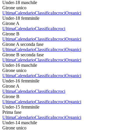
Under-18 maschile
Girone unico
Ultima
Calendario
Classifica
Incroci
Organici
Under-18 femminile
Girone A
Ultima
Calendario
Classifica
Incroci
Girone B
Ultima
Calendario
Classifica
Incroci
Organici
Girone A seconda fase
Ultima
Calendario
Classifica
Incroci
Organici
Girone B seconda fase
Ultima
Calendario
Classifica
Incroci
Organici
Under-16 maschile
Girone unico
Ultima
Calendario
Classifica
Incroci
Organici
Under-16 femminile
Girone A
Ultima
Calendario
Classifica
Incroci
Girone B
Ultima
Calendario
Classifica
Incroci
Organici
Under-15 femminile
Prima fase
Ultima
Calendario
Classifica
Incroci
Organici
Under-14 maschile
Girone unico