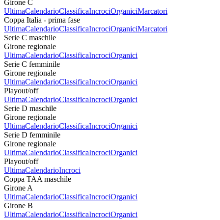
Girone C
Ultima
Calendario
Classifica
Incroci
Organici
Marcatori
Coppa Italia - prima fase
Ultima
Calendario
Classifica
Incroci
Organici
Marcatori
Serie C maschile
Girone regionale
Ultima
Calendario
Classifica
Incroci
Organici
Serie C femminile
Girone regionale
Ultima
Calendario
Classifica
Incroci
Organici
Playout/off
Ultima
Calendario
Classifica
Incroci
Organici
Serie D maschile
Girone regionale
Ultima
Calendario
Classifica
Incroci
Organici
Serie D femminile
Girone regionale
Ultima
Calendario
Classifica
Incroci
Organici
Playout/off
Ultima
Calendario
Incroci
Coppa TAA maschile
Girone A
Ultima
Calendario
Classifica
Incroci
Organici
Girone B
Ultima
Calendario
Classifica
Incroci
Organici