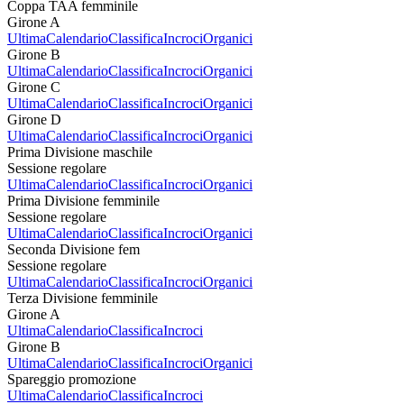
Coppa TAA femminile
Girone A
Ultima
Calendario
Classifica
Incroci
Organici
Girone B
Ultima
Calendario
Classifica
Incroci
Organici
Girone C
Ultima
Calendario
Classifica
Incroci
Organici
Girone D
Ultima
Calendario
Classifica
Incroci
Organici
Prima Divisione maschile
Sessione regolare
Ultima
Calendario
Classifica
Incroci
Organici
Prima Divisione femminile
Sessione regolare
Ultima
Calendario
Classifica
Incroci
Organici
Seconda Divisione fem
Sessione regolare
Ultima
Calendario
Classifica
Incroci
Organici
Terza Divisione femminile
Girone A
Ultima
Calendario
Classifica
Incroci
Girone B
Ultima
Calendario
Classifica
Incroci
Organici
Spareggio promozione
Ultima
Calendario
Classifica
Incroci