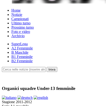
Home
Notizie
Campionati
Ultimo turno
Prossimo turno
Foto e video
Archivio
SuperLega
A2 Femminile
B Maschile
B1 Femminile
B2 Femminile
Organici squadre Under-13 femminile
Stagione 2011-2012