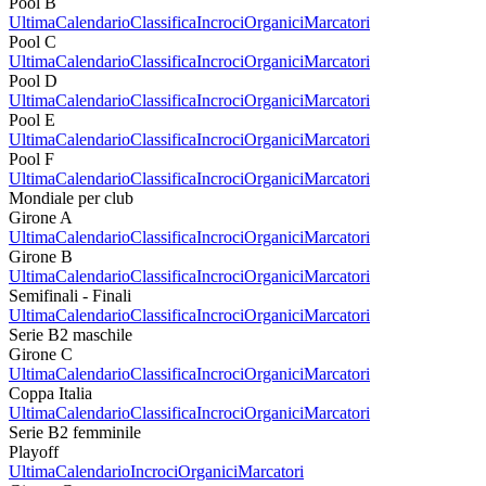
Pool B
Ultima
Calendario
Classifica
Incroci
Organici
Marcatori
Pool C
Ultima
Calendario
Classifica
Incroci
Organici
Marcatori
Pool D
Ultima
Calendario
Classifica
Incroci
Organici
Marcatori
Pool E
Ultima
Calendario
Classifica
Incroci
Organici
Marcatori
Pool F
Ultima
Calendario
Classifica
Incroci
Organici
Marcatori
Mondiale per club
Girone A
Ultima
Calendario
Classifica
Incroci
Organici
Marcatori
Girone B
Ultima
Calendario
Classifica
Incroci
Organici
Marcatori
Semifinali - Finali
Ultima
Calendario
Classifica
Incroci
Organici
Marcatori
Serie B2 maschile
Girone C
Ultima
Calendario
Classifica
Incroci
Organici
Marcatori
Coppa Italia
Ultima
Calendario
Classifica
Incroci
Organici
Marcatori
Serie B2 femminile
Playoff
Ultima
Calendario
Incroci
Organici
Marcatori