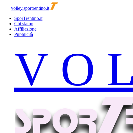
volley.sportrentino.it
SporTrentino.it
Chi siamo
Affiliazione
Pubblicità