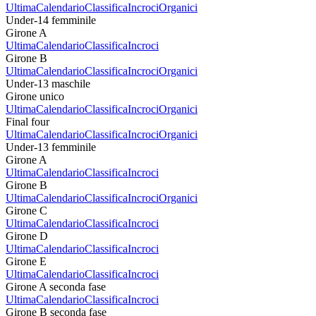
Ultima
Calendario
Classifica
Incroci
Organici
Under-14 femminile
Girone A
Ultima
Calendario
Classifica
Incroci
Girone B
Ultima
Calendario
Classifica
Incroci
Organici
Under-13 maschile
Girone unico
Ultima
Calendario
Classifica
Incroci
Organici
Final four
Ultima
Calendario
Classifica
Incroci
Organici
Under-13 femminile
Girone A
Ultima
Calendario
Classifica
Incroci
Girone B
Ultima
Calendario
Classifica
Incroci
Organici
Girone C
Ultima
Calendario
Classifica
Incroci
Girone D
Ultima
Calendario
Classifica
Incroci
Girone E
Ultima
Calendario
Classifica
Incroci
Girone A seconda fase
Ultima
Calendario
Classifica
Incroci
Girone B seconda fase